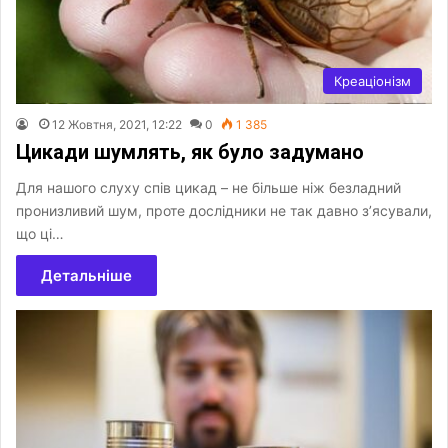
Креаціонізм
12 Жовтня, 2021, 12:22
0
1 385
Цикади шумлять, як було задумано
Для нашого слуху спів цикад – не більше ніж безладний
пронизливий шум, проте дослідники не так давно з’ясували,
що ці…
Детальніше