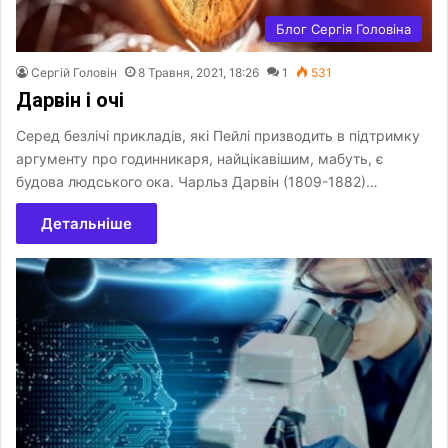
Блог Сергія Головіна
Сергій Головін
8 Травня, 2021, 18:26
1
531
Дарвін і очі
Серед безлічі прикладів, які Пейлі призводить в підтримку
аргументу про годинникаря, найцікавішим, мабуть, є
будова людського ока. Чарльз Дарвін (1809-1882)…
Детальніше