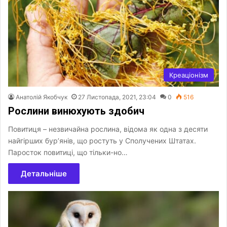
Креаціонізм
Анатолій Якобчук
27 Листопада, 2021, 23:04
0
516
Рослини винюхують здобич
Повитиця – незвичайна рослина, відома як одна з десяти
найгірших бур’янів, що ростуть у Сполучених Штатах.
Паросток повитиці, що тільки-но…
Детальніше