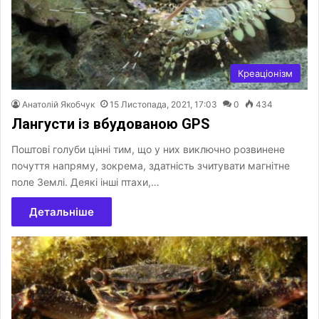
Креаціонізм
Анатолій Якобчук
15 Листопада, 2021, 17:03
0
434
Лангусти із вбудованою GPS
Поштові голуби цінні тим, що у них виключно розвинене
почуття напряму, зокрема, здатність зчитувати магнітне
поле Землі. Деякі інші птахи,…
Детальніше