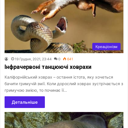
Креаціонізм
19 Грудня, 2021, 23:44
0
641
Інфрачервоні танцюючі ховрахи
Каліфорнійський ховрах – остання істота, яку хочеться
бачити гримучій змії. Коли дорослий ховрах зустрічається з
гримучою змією, то починає її…
Детальніше