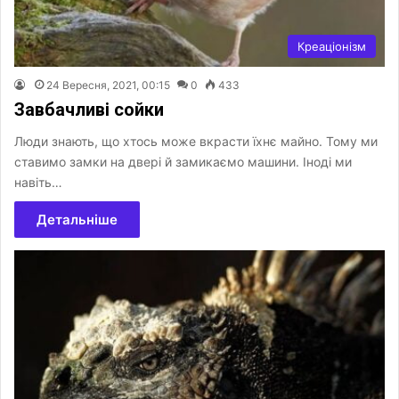
Креаціонізм
24 Вересня, 2021, 00:15
0
433
Завбачливі сойки
Люди знають, що хтось може вкрасти їхнє майно. Тому ми
ставимо замки на двері й замикаємо машини. Іноді ми
навіть…
Детальніше