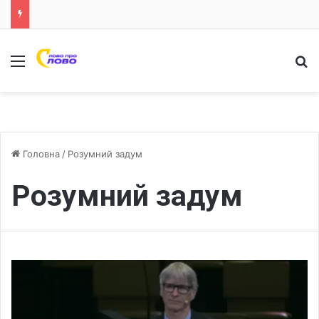
Меню
Ш
Головна
/
Розумний задум
Розумний задум