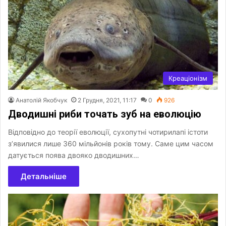
Креаціонізм
Анатолій Якобчук
2 Грудня, 2021, 11:17
0
926
Дводишні риби точать зуб на еволюцію
Відповідно до теорії еволюції, сухопутні чотирилапі істоти
з’явилися лише 360 мільйонів років тому. Саме цим часом
датується поява двояко дводишних…
Детальніше