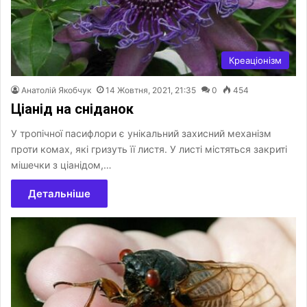
Креаціонізм
Анатолій Якобчук
14 Жовтня, 2021, 21:35
0
454
Ціанід на сніданок
У тропічної пасифлори є унікальний захисний механізм
проти комах, які гризуть її листя. У листі містяться закриті
мішечки з ціанідом,…
Детальніше