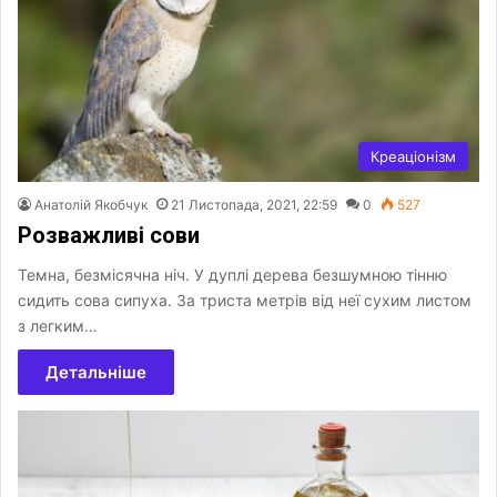
Креаціонізм
Анатолій Якобчук
21 Листопада, 2021, 22:59
0
527
Розважливі сови
Темна, безмісячна ніч. У дуплі дерева безшумною тінню
сидить сова сипуха. За триста метрів від неї сухим листом
з легким…
Детальніше