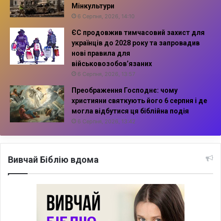
Мінкультури
6 Серпня, 2026, 14:10
ЄС продовжив тимчасовий захист для
українців до 2028 року та запровадив
нові правила для
військовозобов’язаних
6 Серпня, 2026, 13:57
Преображення Господнє: чому
християни святкують його 6 серпня і де
могла відбутися ця біблійна подія
6 Серпня, 2026, 13:42
Вивчай Біблію вдома