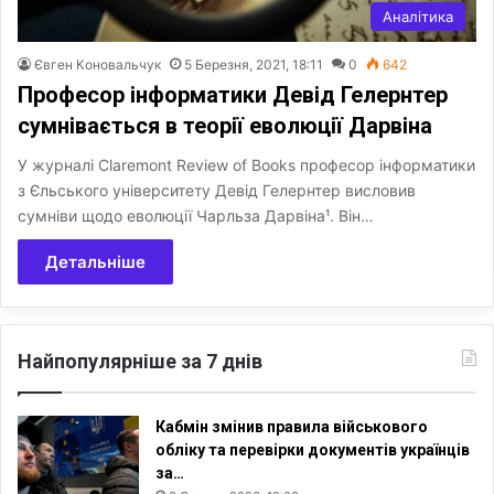
Аналітика
Євген Коновальчук
5 Березня, 2021, 18:11
0
642
Професор інформатики Девід Гелернтер
сумнівається в теорії еволюції Дарвіна
У журналі Claremont Review of Books професор інформатики
з Єльського університету Девід Гелернтер висловив
сумніви щодо еволюції Чарльза Дарвіна¹. Він…
Детальніше
Найпопулярніше за 7 днів
Кабмін змінив правила військового
обліку та перевірки документів українців
за…