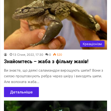
Креаціонізм
13 Січня, 2022, 17:30
0
520
Знайомтесь – жаба з фільму жахів!
Ви знаєте, що деякі саламандри вирощують шипи? Вони з
силою проштовхують ребра через шкіру і виходять шипи.
Але волохата жаба…
Детальніше