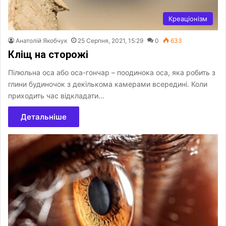
Креаціонізм
Анатолій Якобчук
25 Серпня, 2021, 15:29
0
633
Кліщ на сторожі
Пілюльна оса або оса-гончар – поодинока оса, яка робить з
глини будиночок з декількома камерами всередині. Коли
приходить час відкладати…
Детальніше