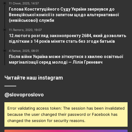
11 Січня, 2025, 14:57
Голова Конституційного Суду України звернувся до
Венеційської комісії із запитом щодо альтернативної
(невійськової) служби
11 Лютого, 2020, 19:07
12 лютого розгляд законопроекту 2684, який дозволить
підліткам з 14 років міняти стать без згоди батьків
4 Липня, 2025, 08:01
Після війни Україна може зіткнутися з хвилею освітньої
маргіналізації серед молоді — Лілія Гриневич
Читайте наш instagram
@slovoproslovo
Error validating access token: The session has been invalidated
because the user changed their password or Facebook has
changed the session for security reasons.