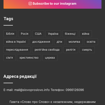
Subscribe to our instagram
Tags
Біблія
Росія
США
Україна
біженці
війна
війна в Україні
дослідження
діти
молитва
освіта
переслідування
релігійна свобода
релігія
смерть
сім'я
християнство
церква
Адреса редакції
E-mail: mail@slovoproslovo.info Телефон: 0966126096
Газета «Слово про Слово» є незалежним, недержавним