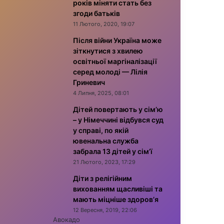
років міняти стать без
згоди батьків
11 Лютого, 2020, 19:07
Після війни Україна може
зіткнутися з хвилею
освітньої маргіналізації
серед молоді — Лілія
Гриневич
4 Липня, 2025, 08:01
Дітей повертають у сім’ю
– у Німеччині відбувся суд
у справі, по якій
ювенальна служба
забрала 13 дітей у сім’ї
21 Лютого, 2023, 17:29
Діти з релігійним
вихованням щасливіші та
мають міцніше здоров’я
12 Вересня, 2019, 22:06
Авокадо