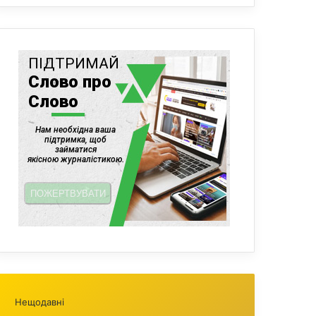
Нещодавні