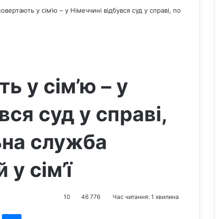
овертають у сім’ю – у Німеччині відбувся суд у справі, по
ь у сім’ю – у
вся суд у справі,
ьна служба
 у сім’ї
10
46 776
Час читання: 1 хвилина
st
Messenger