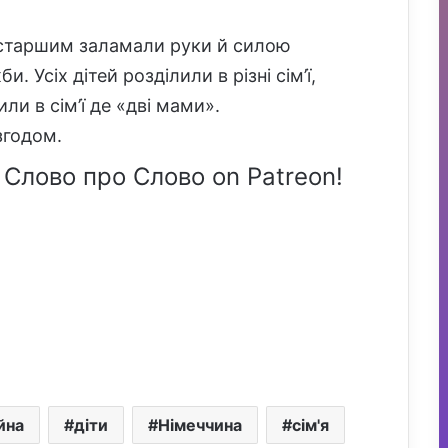
, старшим заламали руки й силою
 Усіх дітей розділили в різні сім’ї,
ли в сім’ї де «дві мами».
згодом.
 Слово про Слово on Patreon!
йна
діти
Німеччина
сім'я