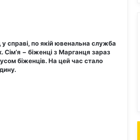
 у справі, по якій ювенальна служба
х. Сім’я − біженці з Марганця зараз
усом біженців. На цей час стало
дину.