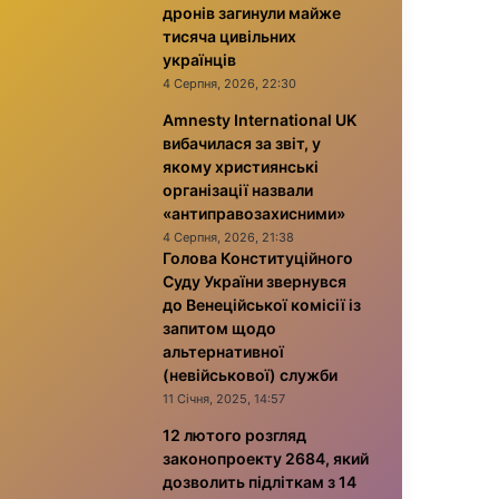
дронів загинули майже
тисяча цивільних
українців
4 Серпня, 2026, 22:30
Amnesty International UK
вибачилася за звіт, у
якому християнські
організації назвали
«антиправозахисними»
4 Серпня, 2026, 21:38
Голова Конституційного
Суду України звернувся
до Венеційської комісії із
запитом щодо
альтернативної
(невійськової) служби
11 Січня, 2025, 14:57
12 лютого розгляд
законопроекту 2684, який
дозволить підліткам з 14