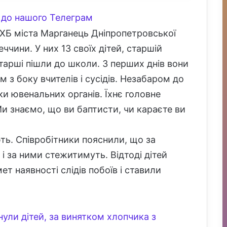
до нашого Телеграм
ЄХБ міста Марганець Дніпропетровської
ччини. У них 13 своїх дітей, старшій
Старші пішли до школи. З перших днів вони
 з боку вчителів і сусідів. Незабаром до
ки ювенальних органів. Їхнє головне
и знаємо, що ви баптисти, чи караєте ви
ють. Співробітники пояснили, що за
 за ними стежитимуть. Відтоді дітей
т наявності слідів побоїв і ставили
нули дітей, за винятком хлопчика з