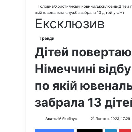
Головна
/
Християнські новини
/
Ексклюзив
/
Дітей п
якій ювенальна служба забрала 13 дітей у сім’ї
Ексклюзив
Тренди
Дітей повертают
Німеччині відбу
по якій ювенал
забрала 13 дітей
Анатолій Якобчук
F
S
21 Лютого, 2023, 17:29
o
e
LinkedIn
Pintere