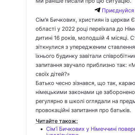
Ми раніше писали про цю ситуацію.
Приєднуйся 
Сім’я Бичкових, християн із церкви 
області у 2022 році переїхала до Німе
дитині 16 років, молодшій 4 місяці. 
зіткнулися з упередженим ставленням
їхнього будинку завітали співробітни
запитання звучало приблизно так: «М
своїх дітей?»
Батько чесно зізнався, що так, кара
німецькими законами це заборонено і
регулярно в школі оглядали на предме
провокаційні запитання про батьків.
Читайте також:
Сім’ї Бичкових у Німеччині повер