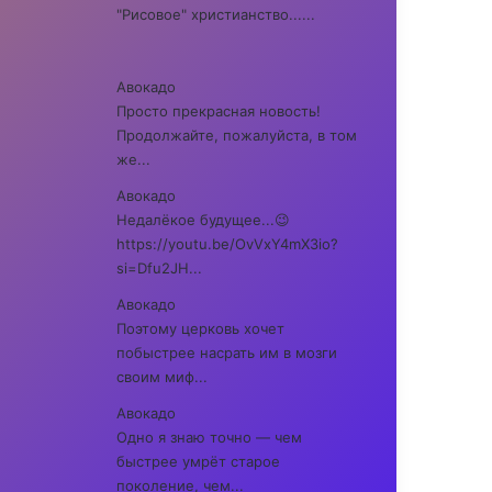
"Рисовое" христианство......
Авокадо
Просто прекрасная новость!
Продолжайте, пожалуйста, в том
же...
Авокадо
Недалёкое будущее...😉
https://youtu.be/OvVxY4mX3io?
si=Dfu2JH...
Авокадо
Поэтому церковь хочет
побыстрее насрать им в мозги
своим миф...
Авокадо
Одно я знаю точно — чем
быстрее умрёт старое
поколение, чем...