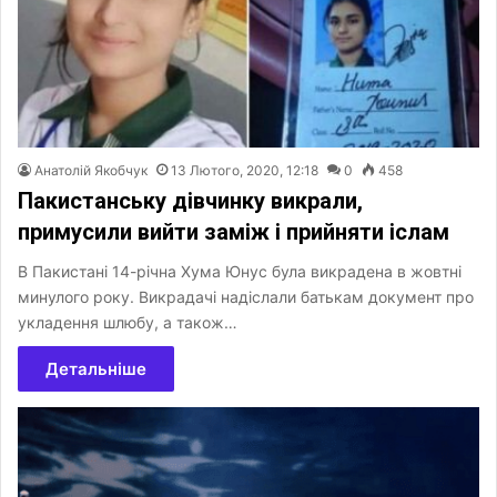
Анатолій Якобчук
13 Лютого, 2020, 12:18
0
458
Пакистанську дівчинку викрали,
примусили вийти заміж і прийняти іслам
В Пакистані 14-річна Хума Юнус була викрадена в жовтні
минулого року. Викрадачі надіслали батькам документ про
укладення шлюбу, а також…
Детальніше