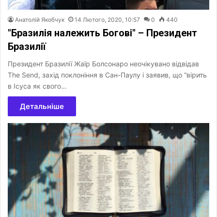
Анатолій Якобчук
14 Лютого, 2020, 10:57
0
440
"Бразилія належить Богові" – Президент
Бразилії
Президент Бразилії Жаїр Болсонаро неочікувано відвідав
The Send, захід поклоніння в Сан-Паулу і заявив, що “вірить
в Ісуса як свого…
Детальніше