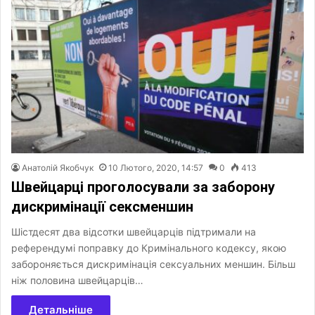
Анатолій Якобчук
10 Лютого, 2020, 14:57
0
413
Швейцарці проголосували за заборону
дискримінації сексменшин
Шістдесят два відсотки швейцарців підтримали на
референдумі поправку до Кримінального кодексу, якою
забороняється дискримінація сексуальних меншин. Більш
ніж половина швейцарців…
Детальніше