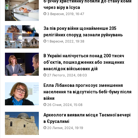
6-річну християнку побили до стану коми
через віру в Ісуса
3 Вересня, 2019, 16:47
За пів року війни щонайменше 205
релігійних споруд зазнали руйнувань
1 Вересня, 2022, 19:38
В Україні налічується понад 200 тисяч
об’єктів, пошкоджених або знищених
внаслідок військових дій
27 Лютого, 2024, 08:03
Елла Лібанова прогнозує зменшення
населення та відсутність бебі-буму після
війни
26 Січня, 2024, 15:08
Археологи виявили місце Таємної вечері
в Єрусалимі
20 Липня, 2024, 19:19