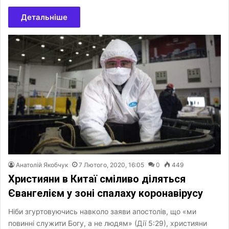
Детальніше
Анатолій Якобчук
7 Лютого, 2020, 16:05
0
449
Християни в Китаї сміливо діляться
Євангелієм у зоні спалаху коронавірусу
Ніби згуртовуючись навколо заяви апостолів, що «ми
повинні служити Богу, а не людям» (Дії 5:29), християни