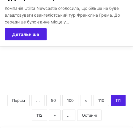
Компанія Utilita Newcastle оголосила, що більше не буде
влаштовувати євангелістський тур Франкліна Грема. До
середи це було єдине місце у…
Детальніше
Перша
...
90
100
«
110
111
112
»
...
Останні