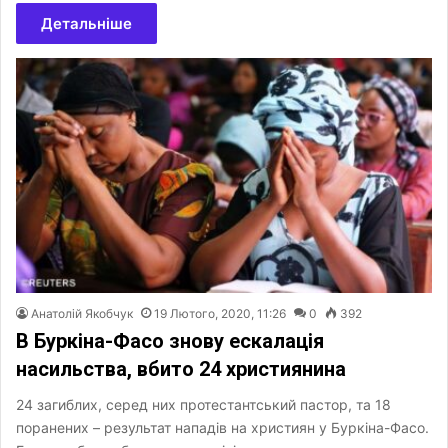
Детальніше
Анатолій Якобчук
19 Лютого, 2020, 11:26
0
392
В Буркіна-Фасо знову ескалація
насильства, вбито 24 християнина
24 загиблих, серед них протестантський пастор, та 18
поранених – результат нападів на християн у Буркіна-Фасо.