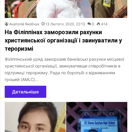
Анатолій Якобчук
13 Лютого, 2020, 22:13
0
414
На Філіппінах заморозили рахунки
християнської організації і звинуватили у
тероризмі
Філіппінський уряд заморозив банківські рахунки місцевої
християнської організації, звинувативши співробітників в
підтримці тероризму. Рада по боротьбі з відмиванням
грошей (AMLC)…
Детальніше