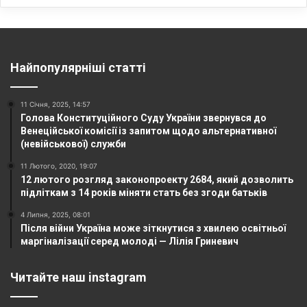
Найпопулярніші статті
11 Січня, 2025, 14:57
Голова Конституційного Суду України звернувся до
Венеційської комісії із запитом щодо альтернативної
(невійськової) служби
11 Лютого, 2020, 19:07
12 лютого розгляд законопроекту 2684, який дозволить
підліткам з 14 років міняти стать без згоди батьків
4 Липня, 2025, 08:01
Після війни Україна може зіткнутися з хвилею освітньої
маргіналізації серед молоді — Лілія Гриневич
Читайте наш instagram