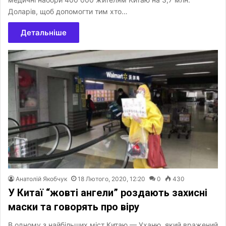
Доларів, щоб допомогти тим хто…
Детальніше
Анатолій Якобчук
18 Лютого, 2020, 12:20
0
430
У Китаї “жовті ангели” роздають захисні
маски та говорять про віру
В одному з найбільших міст Китаю — Уханю, який вражений