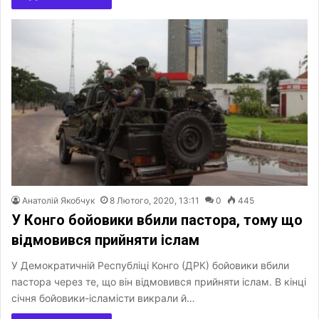
Анатолій Якобчук
8 Лютого, 2020, 13:11
0
445
У Конго бойовики вбили пастора, тому що
відмовився прийняти іслам
У Демократичній Республіці Конго (ДРК) бойовики вбили
пастора через те, що він відмовився прийняти іслам. В кінці
січня бойовики-ісламісти викрали й…