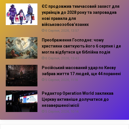
ЄС продовжив тимчасовий захист для
українців до 2028 року та запровадив
нові правила для
військовозобов’язаних
6 Серпня, 2026, 13:57
Преображення Господнє: чому
християни святкують його 6 серпня і де
могла відбутися ця біблійна подія
6 Серпня, 2026, 13:42
Російський масований удар по Києву
забрав життя 17 людей, ще 44 поранені
5 Серпня, 2026, 11:16
Редактор Operation World закликав
Церкву активніше долучатися до
незавершеної місії
5 Серпня, 2026, 10:14