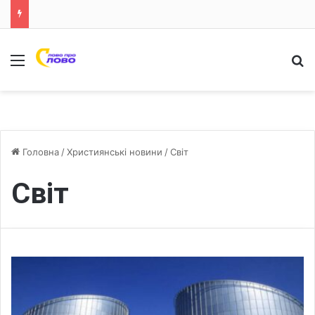
Меню
Ш
Головна
/
Християнські новини
/
Світ
Світ