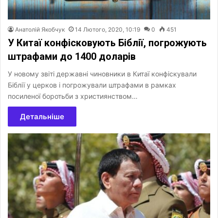
Анатолій Якобчук
14 Лютого, 2020, 10:19
0
451
У Китаї конфісковують Біблії, погрожують
штрафами до 1400 доларів
У новому звіті державні чиновники в Китаї конфіскували
Біблії у церков і погрожували штрафами в рамках
посиленої боротьби з християнством…
Детальніше