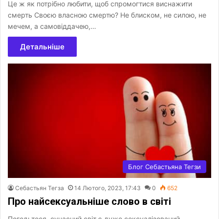
Це ж як потрібно любити, щоб спромогтися виснажити
смерть Своєю власною смертю? Не блиском, не силою, не
мечем, а самовіддачею,…
Детальніше
Блог Себастьяна Тегзи
Себастьян Тегза
14 Лютого, 2023, 17:43
0
652
Про найсексуальніше слово в світі
Погодьтеся, сучасний світ є дуже сексуалізований.