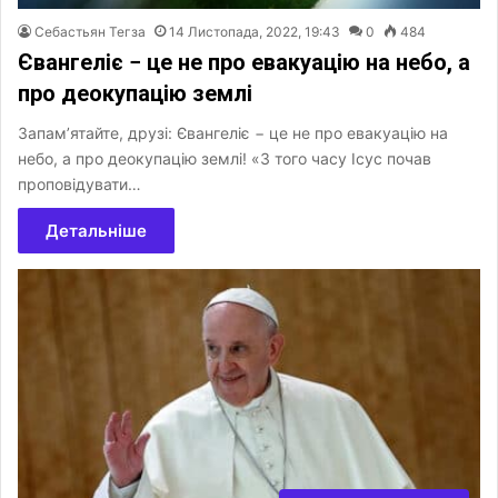
Себастьян Тегза
14 Листопада, 2022, 19:43
0
484
Євангеліє − це не про евакуацію на небо, а
про деокупацію землі
Запам’ятайте, друзі: Євангеліє − це не про евакуацію на
небо, а про деокупацію землі! «З того часу Ісус почав
проповідувати…
Детальніше