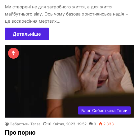
Ми створені не для загробного життя, а для життя
майбутнього віку. Ось чому базова християнська надія −
це воскресіння мертвих…
Детальніше
Блог Себастьяна Тегзи
Себастьян Тегза
10 Квітня, 2023, 19:52
0
2 333
Про порно