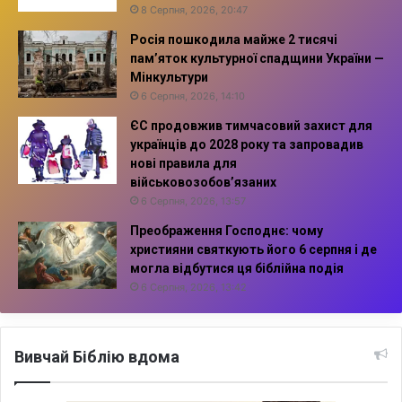
8 Серпня, 2026, 20:47
Росія пошкодила майже 2 тисячі
пам’яток культурної спадщини України —
Мінкультури
6 Серпня, 2026, 14:10
ЄС продовжив тимчасовий захист для
українців до 2028 року та запровадив
нові правила для
військовозобов’язаних
6 Серпня, 2026, 13:57
Преображення Господнє: чому
християни святкують його 6 серпня і де
могла відбутися ця біблійна подія
6 Серпня, 2026, 13:42
Вивчай Біблію вдома