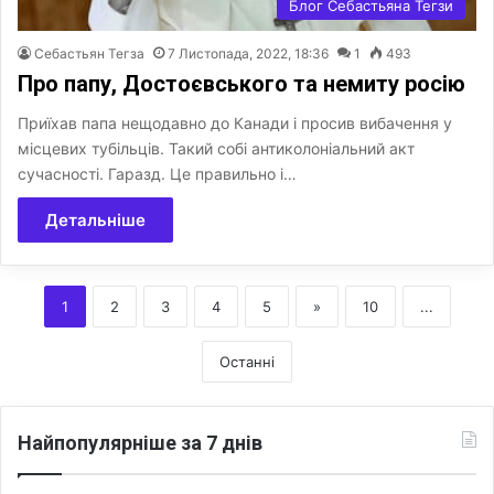
Блог Себастьяна Тегзи
Себастьян Тегза
7 Листопада, 2022, 18:36
1
493
Про папу, Достоєвського та немиту росію
Приїхав папа нещодавно до Канади і просив вибачення у
місцевих тубільців. Такий собі антиколоніальний акт
сучасності. Гаразд. Це правильно і…
Детальніше
1
2
3
4
5
»
10
...
Останні
Найпопулярніше за 7 днів