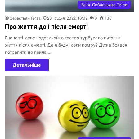
Блог Себастьяна Тегзи
Себастьян Тегза
28 Грудня, 2022, 10:09
0
430
Про життя до і після смерті
В юності мене надзвичайно гостро турбувало питання
життя після смерті. Де я буду, коли помру? Дуже боявся
потрапити до пекла.…
Детальніше