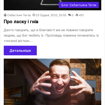
Блог Себастьяна Тегзи
Себастьян Тегза
23 Грудня, 2022, 20:55
0
451
Про ласку і гнів
Дехто говорить, що в благовісті ми не повинні говорити
людям, що Бог любить їх. Проповідь повинна починатись із
«поганої вістки»…
Детальніше