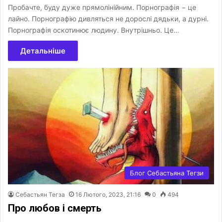
Пробачте, буду дуже прямолінійним. Порнографія − це
лайно. Порнографію дивляться не дорослі дядьки, а дурні.
Порнографія оскотинює людину. Внутрішньо. Це…
Детальніше
Блог Себастьяна Тегзи
Себастьян Тегза
16 Лютого, 2023, 21:16
0
494
Про любов і смерть