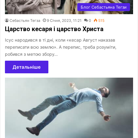
Блог Себастьяна Тегзи
Себастьян Тегза
9 Січня, 2023, 11:21
0
515
Царство кесаря і царство Христа
Ісус народився в ті дні, коли «кесар Август наказав
переписати всю землю». А перепис, треба розуміти,
робився з метою збору…
Детальніше