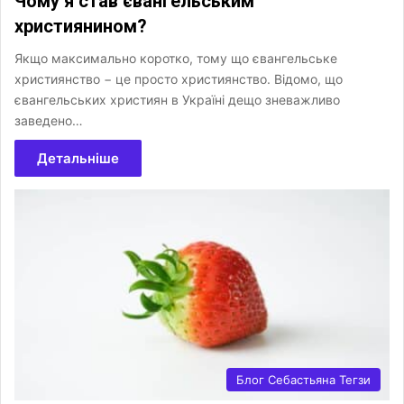
Чому я став євангельським
християнином?
Якщо максимально коротко, тому що євангельське
християнство − це просто християнство. Відомо, що
євангельських християн в Україні дещо зневажливо
заведено…
Детальніше
Блог Себастьяна Тегзи