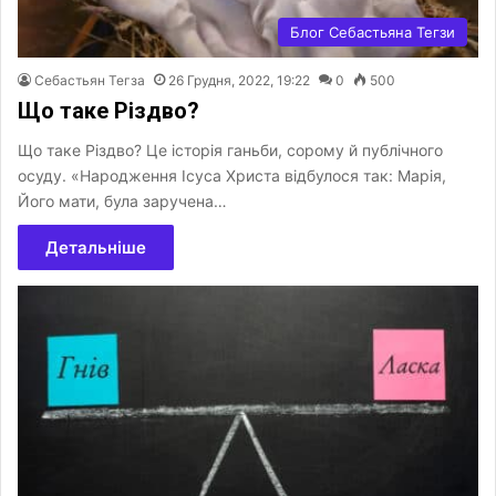
Блог Себастьяна Тегзи
Себастьян Тегза
26 Грудня, 2022, 19:22
0
500
Що таке Різдво?
Що таке Різдво? Це історія ганьби, сорому й публічного
осуду. «Народження Ісуса Христа відбулося так: Марія,
Його мати, була заручена…
Детальніше