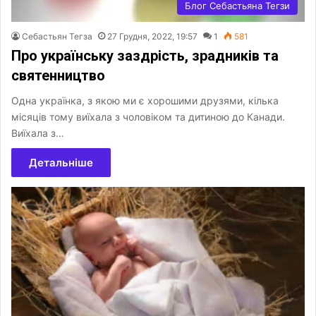
Блог Себастьяна Тегзи
Себастьян Тегза
27 Грудня, 2022, 19:57
1
581
Про українську заздрість, зрадників та
святенництво
Одна українка, з якою ми є хорошими друзями, кілька
місяців тому виїхала з чоловіком та дитиною до Канади.
Виїхала з…
Детальніше