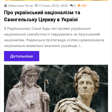
Себастьян Тегза
11 Січня, 2023, 16:55
5
569
Про український націоналізм та
Євангельську Церкву в Україні
В Радянському Союзі будь-які прояви української
національної самобутності таврувались як буржуазний
націоналізм. Радянська пропаганда усіляко демонізувала
національно-визвольні змагання українців. І…
Детальніше