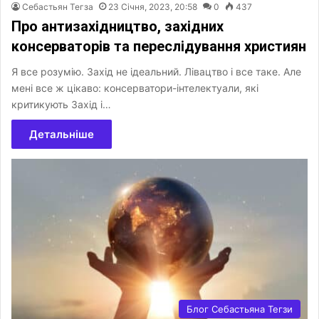
Себастьян Тегза
23 Січня, 2023, 20:58
0
437
Про антизахідництво, західних
консерваторів та переслідування християн
Я все розумію. Захід не ідеальний. Лівацтво і все таке. Але
мені все ж цікаво: консерватори-інтелектуали, які
критикують Захід і…
Детальніше
Блог Себастьяна Тегзи