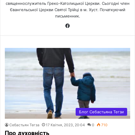
священнослужитель Греко-Католицької Церкви. Сьогодні член
Євангельської Церкви Святої Трійці в м. Хуст. Початкуючий
письменник.
Fa
ce
bo
ok
Блог Себастьяна Тегзи
Себастьян Тегза
17 Квітня, 2023, 20:04
0
710
Про духовність