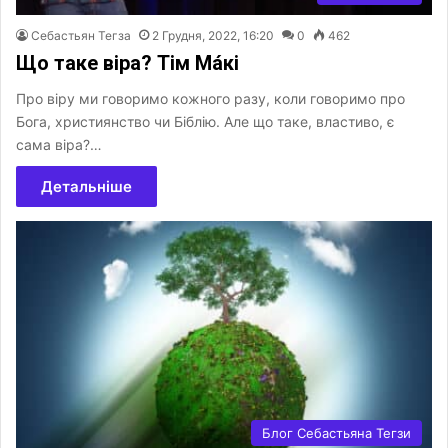
Себастьян Тегза
2 Грудня, 2022, 16:20
0
462
Що таке віра? Тім Ма́кі
Про віру ми говоримо кожного разу, коли говоримо про
Бога, християнство чи Біблію. Але що таке, властиво, є
сама віра?…
Детальніше
Блог Себастьяна Тегзи