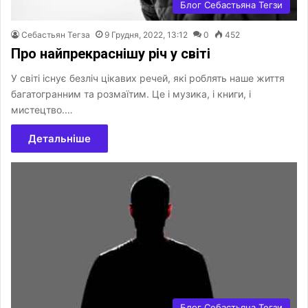
Блог Себастьяна Тегзи
Себастьян Тегза
9 Грудня, 2022, 13:12
0
452
Про найпрекраснішу річ у світі
У світі існує безліч цікавих речей, які роблять наше життя
багатогранним та розмаїтим. Це і музика, і книги, і
мистецтво.…
Детальніше
Блог Себастьяна Тегзи