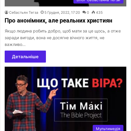
Себастьян Тегза
5 Грудня, 2022, 17:20
0
435
Про анонімних, але реальних християн
Якщо людина робить добро, щоб мати за це щось, а отже
заради вигоди, вона не досягне вічного життя, не
важливо…
Детальніше
Мультимедія