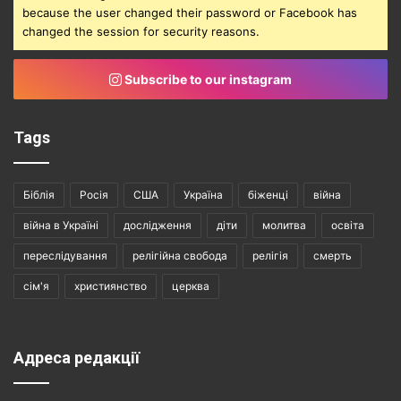
because the user changed their password or Facebook has
changed the session for security reasons.
Subscribe to our instagram
Tags
Біблія
Росія
США
Україна
біженці
війна
війна в Україні
дослідження
діти
молитва
освіта
переслідування
релігійна свобода
релігія
смерть
сім'я
християнство
церква
Адреса редакції