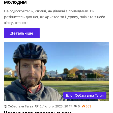
молодим
Не одружуйтесь, хлопці, на дівчині з привидами. Ви
розіпнетесь для неї, як Христос за Церкву, знімете з неба
зірку, станете…
Детальніше
Блог Себастьяна Тегзи
Себастьян Тегза
12 Лютого, 2023, 20:17
0
563