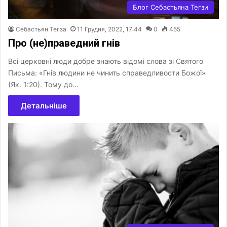
Блог Себастьяна Тегзи
Себастьян Тегза
11 Грудня, 2022, 17:44
0
455
Про (не)праведний гнів
Всі церковні люди добре знають відомі слова зі Святого
Письма: «Гнів людини не чинить справедливости Божої»
(Як. 1:20). Тому до…
Детальніше