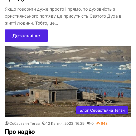
Якщо говорити дуже просто і прямо, то духовність з
християнського погляду це присутність Святого Духа в
житті людини. Тобто, це…
Детальніше
Блог Себастьяна Тегзи
Себастьян Тегза
12 Квітня, 2023, 16:29
0
648
Про надію