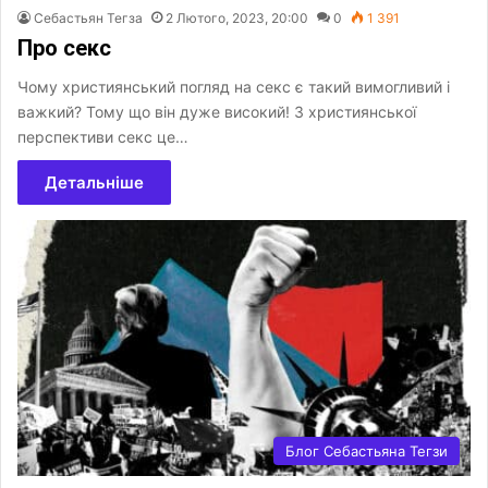
Себастьян Тегза
2 Лютого, 2023, 20:00
0
1 391
Про секс
Чому християнський погляд на секс є такий вимогливий і
важкий? Тому що він дуже високий! З християнської
перспективи секс це…
Детальніше
Блог Себастьяна Тегзи