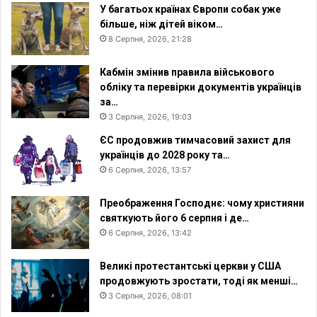
У багатьох країнах Європи собак уже
більше, ніж дітей віком…
8 Серпня, 2026, 21:28
Кабмін змінив правила військового
обліку та перевірки документів українців
за…
3 Серпня, 2026, 19:03
ЄС продовжив тимчасовий захист для
українців до 2028 року та…
6 Серпня, 2026, 13:57
Преображення Господнє: чому християни
святкують його 6 серпня і де…
6 Серпня, 2026, 13:42
Великі протестантські церкви у США
продовжують зростати, тоді як менші…
3 Серпня, 2026, 08:01