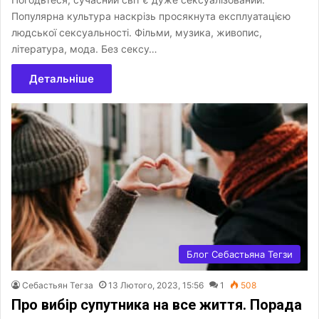
Популярна культура наскрізь просякнута експлуатацією
людської сексуальності. Фільми, музика, живопис,
література, мода. Без сексу…
Детальніше
Блог Себастьяна Тегзи
Себастьян Тегза
13 Лютого, 2023, 15:56
1
508
Про вибір супутника на все життя. Порада