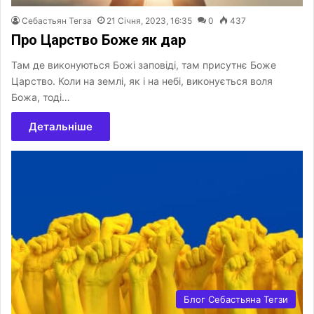
Себастьян Тегза
21 Січня, 2023, 16:35
0
437
Про Царство Боже як дар
Там де виконуються Божі заповіді, там присутнє Боже
Царство. Коли на землі, як і на небі, виконується воля
Божа, тоді…
Детальніше
Блог Себастьяна Тегзи