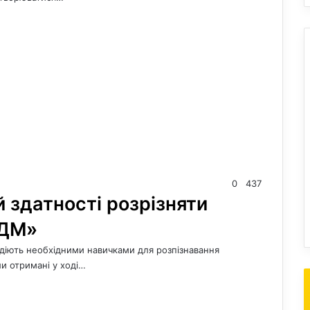
0
437
й здатності розрізняти
«ДМ»
лодіють необхідними навичками для розпізнавання
ли отримані у ході…