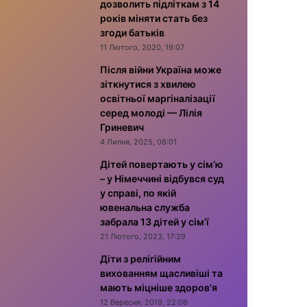
дозволить підліткам з 14
років міняти стать без
згоди батьків
11 Лютого, 2020, 19:07
Після війни Україна може
зіткнутися з хвилею
освітньої маргіналізації
серед молоді — Лілія
Гриневич
4 Липня, 2025, 08:01
Дітей повертають у сім’ю
– у Німеччині відбувся суд
у справі, по якій
ювенальна служба
забрала 13 дітей у сім’ї
21 Лютого, 2023, 17:29
Діти з релігійним
вихованням щасливіші та
мають міцніше здоров’я
12 Вересня, 2019, 22:06