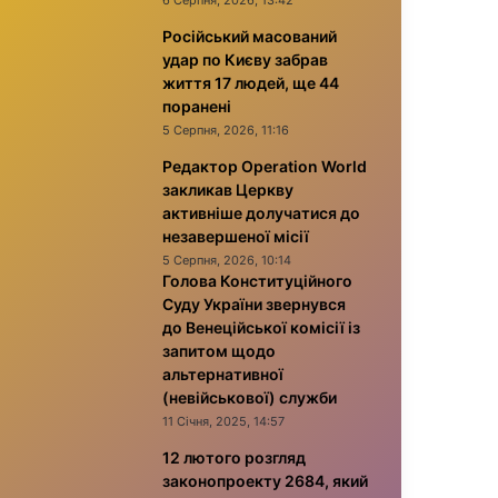
6 Серпня, 2026, 13:42
Російський масований
удар по Києву забрав
життя 17 людей, ще 44
поранені
5 Серпня, 2026, 11:16
Редактор Operation World
закликав Церкву
активніше долучатися до
незавершеної місії
5 Серпня, 2026, 10:14
Голова Конституційного
Суду України звернувся
до Венеційської комісії із
запитом щодо
альтернативної
(невійськової) служби
11 Січня, 2025, 14:57
12 лютого розгляд
законопроекту 2684, який