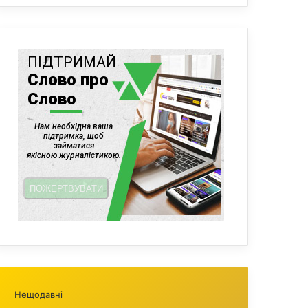
Нещодавні