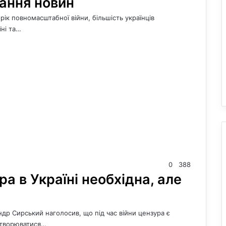
вання новин
рік повномасштабної війни, більшість українців
ні та…
0
388
а в Україні необхідна, але
р Сирський наголосив, що під час війни цензура є
етворюватися…