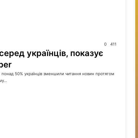
0
411
серед українців, показує
ber
о понад 50% українців зменшили читання новин протягом
ому…