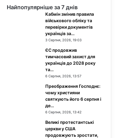
Найпопулярніше за 7 днів
Кабмін змінив правила
військового обліку та
перевірки документів
українців за…
3 Серпня, 2026, 19:03
ЄС продовжив
тимчасовий захист для
українців до 2028 року
та…
6 Серпня, 2026, 13:57
Преображення Господнє:
чому християни
святкують його 6 серпня і
де…
6 Серпня, 2026, 13:42
Великі протестантські
церкви у США
продовжують зростати,