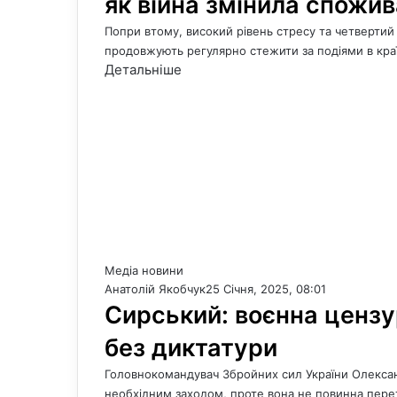
як війна змінила спожи
Попри втому, високий рівень стресу та четвертий 
продовжують регулярно стежити за подіями в краї
Детальніше
Медіа новини
Анатолій Якобчук
25 Січня, 2025, 08:01
Сирський: воєнна цензур
без диктатури
Головнокомандувач Збройних сил України Олександ
необхідним заходом, проте вона не повинна пер