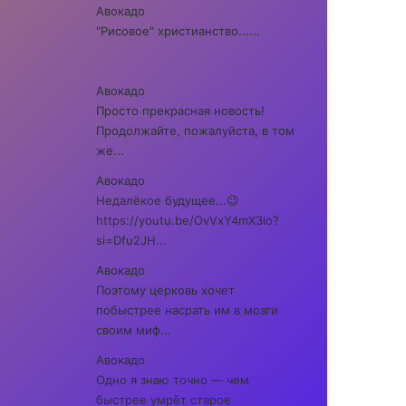
Авокадо
"Рисовое" христианство......
Авокадо
Просто прекрасная новость!
Продолжайте, пожалуйста, в том
же...
Авокадо
Недалёкое будущее...😉
https://youtu.be/OvVxY4mX3io?
si=Dfu2JH...
Авокадо
Поэтому церковь хочет
побыстрее насрать им в мозги
своим миф...
Авокадо
Одно я знаю точно — чем
быстрее умрёт старое