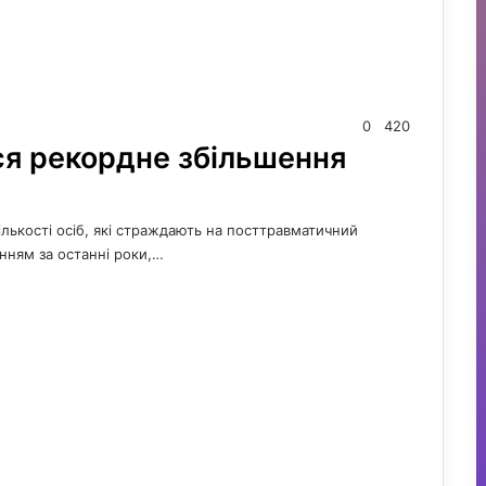
0
420
ься рекордне збільшення
ількості осіб, які страждають на посттравматичний
нням за останні роки,…