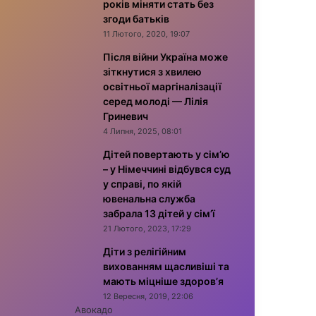
років міняти стать без
згоди батьків
11 Лютого, 2020, 19:07
Після війни Україна може
зіткнутися з хвилею
освітньої маргіналізації
серед молоді — Лілія
Гриневич
4 Липня, 2025, 08:01
Дітей повертають у сім’ю
– у Німеччині відбувся суд
у справі, по якій
ювенальна служба
забрала 13 дітей у сім’ї
21 Лютого, 2023, 17:29
Діти з релігійним
вихованням щасливіші та
мають міцніше здоров’я
12 Вересня, 2019, 22:06
Авокадо