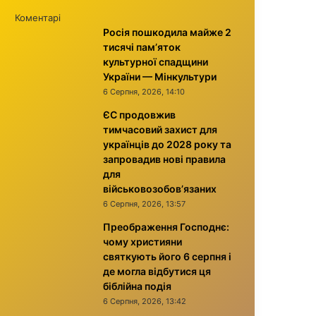
Коментарі
Росія пошкодила майже 2
тисячі пам’яток
культурної спадщини
України — Мінкультури
6 Серпня, 2026, 14:10
ЄС продовжив
тимчасовий захист для
українців до 2028 року та
запровадив нові правила
для
військовозобов’язаних
6 Серпня, 2026, 13:57
Преображення Господнє:
чому християни
святкують його 6 серпня і
де могла відбутися ця
біблійна подія
6 Серпня, 2026, 13:42