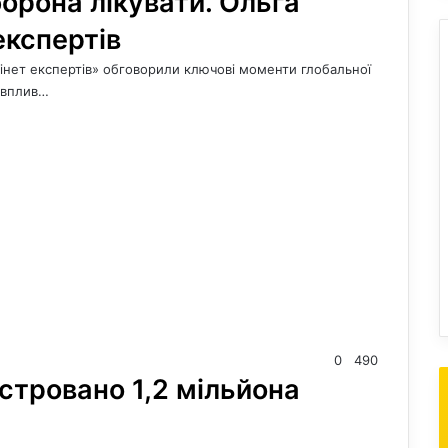
орона лікувати. Ольга
експертів
бінет експертів» обговорили ключові моменти глобальної
 вплив…
0
490
єстровано 1,2 мільйона