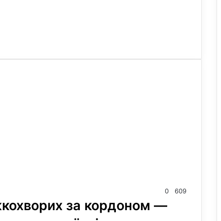
0
609
жкохворих за кордоном —