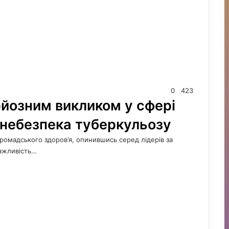
0
423
рйозним викликом у сфері
 небезпека туберкульозу
громадського здоров’я, опинившись серед лідерів за
Важливість…