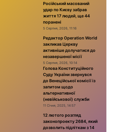
Російський масований
удар по Києву забрав
життя 17 людей, ще 44
поранені
5 Серпня, 2026, 11:16
Редактор Operation World
закликав Церкву
активніше долучатися до
незавершеної місії
5 Серпня, 2026, 10:14
Голова Конституційного
Суду України звернувся
до Венеційської комісії із
запитом щодо
альтернативної
(невійськової) служби
11 Січня, 2025, 14:57
12 лютого розгляд
законопроекту 2684, який
дозволить підліткам з 14