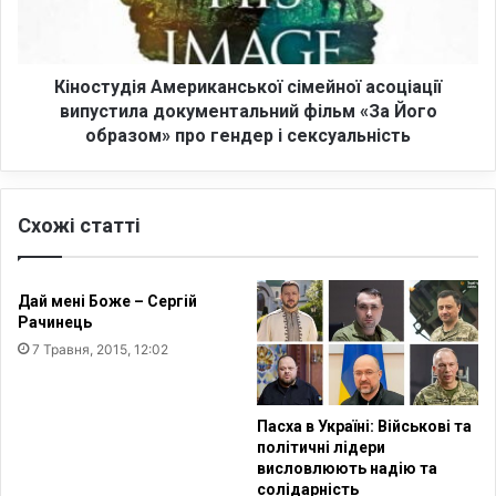
р
у
а
д
м
і
а
я
Кіностудія Американської сімейної асоціації
Н
А
випустила документальний фільм «За Його
о
м
образом» про гендер і сексуальність
в
е
о
р
м
и
е
Схожі статті
к
д
а
і
н
а
с
Дай мені Боже – Сергій
Ф
ь
Рачинець
о
к
7 Травня, 2015, 12:02
р
о
у
ї
м
с
Пасха в Україні: Військові та
у
і
політичні лідери
2
м
висловлюють надію та
0
е
солідарність