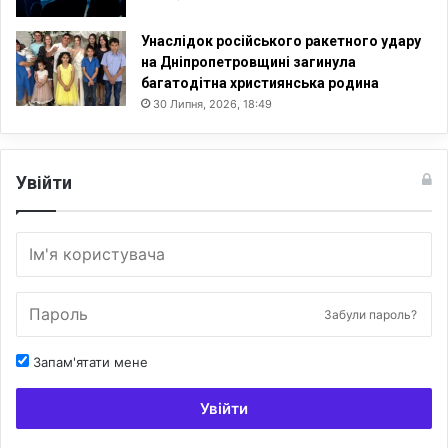
р
і
Унаслідок російського ракетного удару
с
на Дніпропетровщині загинула
е
багатодітна християнська родина
к
30 Липня, 2026, 18:49
с
у
а
л
Увійти
ь
н
і
с
т
ь
Забули пароль?
Запам'ятати мене
Увійти