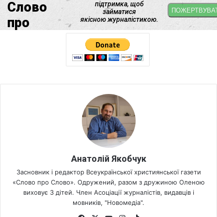
Анатолій Якобчук
Засновник і редактор Всеукраїнської християнської газети
«Слово про Слово». Одружений, разом з дружиною Оленою
виховує 3 дітей. Член Асоціації журналістів, видавців і
мовників, "Новомедіа".