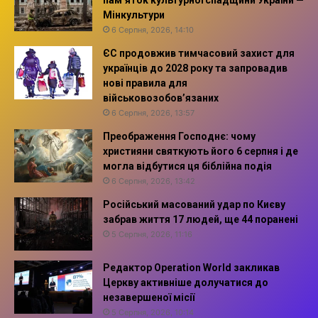
Мінкультури
6 Серпня, 2026, 14:10
ЄС продовжив тимчасовий захист для
українців до 2028 року та запровадив
нові правила для
військовозобов’язаних
6 Серпня, 2026, 13:57
Преображення Господнє: чому
християни святкують його 6 серпня і де
могла відбутися ця біблійна подія
6 Серпня, 2026, 13:42
Російський масований удар по Києву
забрав життя 17 людей, ще 44 поранені
5 Серпня, 2026, 11:16
Редактор Operation World закликав
Церкву активніше долучатися до
незавершеної місії
5 Серпня, 2026, 10:14