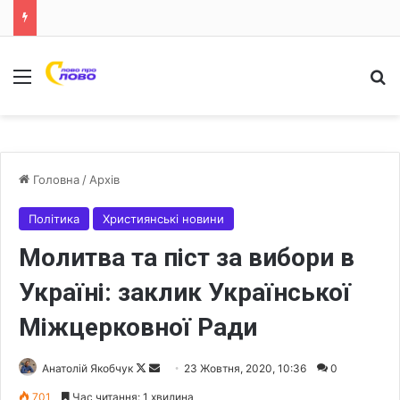
Меню
Ш
Головна
/
Архів
Політика
Християнські новини
Молитва та піст за вибори в
Україні: заклик Української
Міжцерковної Ради
Анатолій Якобчук
F
S
23 Жовтня, 2020, 10:36
0
o
e
701
Час читання: 1 хвилина