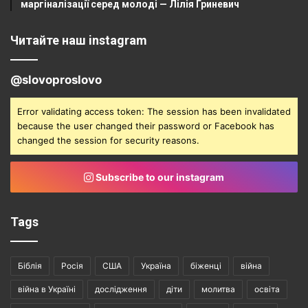
маргіналізації серед молоді — Лілія Гриневич
Читайте наш instagram
@slovoproslovo
Error validating access token: The session has been invalidated
because the user changed their password or Facebook has
changed the session for security reasons.
Subscribe to our instagram
Tags
Біблія
Росія
США
Україна
біженці
війна
війна в Україні
дослідження
діти
молитва
освіта