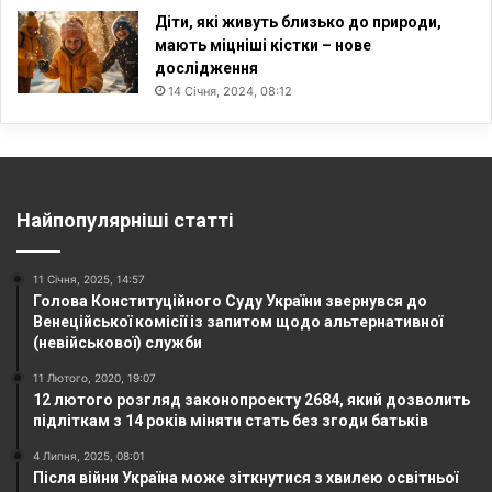
Діти, які живуть близько до природи,
мають міцніші кістки – нове
дослідження
14 Січня, 2024, 08:12
Найпопулярніші статті
11 Січня, 2025, 14:57
Голова Конституційного Суду України звернувся до
Венеційської комісії із запитом щодо альтернативної
(невійськової) служби
11 Лютого, 2020, 19:07
12 лютого розгляд законопроекту 2684, який дозволить
підліткам з 14 років міняти стать без згоди батьків
4 Липня, 2025, 08:01
Після війни Україна може зіткнутися з хвилею освітньої