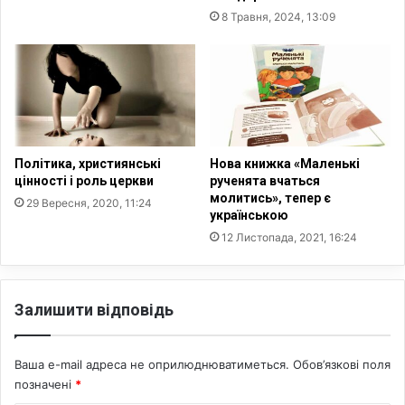
2
й
8 Травня, 2024, 13:09
0
н
о
ї
а
с
о
ц
і
Політика, християнські
Нова книжка «Маленькі
а
цінності і роль церкви
рученята вчаться
ц
молитись», тепер є
29 Вересня, 2020, 11:24
українською
і
ї
12 Листопада, 2021, 16:24
в
и
п
Залишити відповідь
у
с
т
Ваша e-mail адреса не оприлюднюватиметься.
Обов’язкові поля
и
позначені
*
л