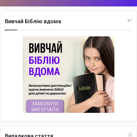
Вивчай Біблію вдома
Випадкова стаття