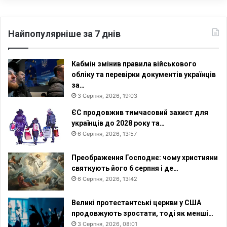
а
Й
о
Найпопулярніше за 7 днів
г
о
о
Кабмін змінив правила військового
б
обліку та перевірки документів українців
р
за…
а
3 Серпня, 2026, 19:03
з
ЄС продовжив тимчасовий захист для
о
українців до 2028 року та…
м
6 Серпня, 2026, 13:57
»
п
р
Преображення Господнє: чому християни
о
святкують його 6 серпня і де…
г
6 Серпня, 2026, 13:42
е
н
Великі протестантські церкви у США
д
продовжують зростати, тоді як менші…
е
3 Серпня, 2026, 08:01