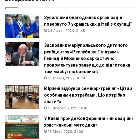
Зусиллями благодійних організацій
повернуто 7 українських дітей з окупації
24 Липня, 2024, 21:45
Засновник маріупольського дитячого
реабцентру «Республіка Пілігрим»
Геннадій Мохненко саркастично
прокоментував заяву щодо підготовки
там майбутніх бойовиків
18 Травня, 2022, 16:19
В Ірпені відбувся семінар-тренінг «Діти з
особливими потребами. Що потрібно
знати?»
18 Лютого, 2022, 10:56
У Києві пройде Конференція «Інноваційні
християнські методики»
15 Січня, 2020, 21:03