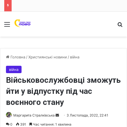
Меню
Ш
Головна
/
Християнські новини
/
війна
війна
Військовослужбовці зможуть
йти у відпустку під час
воєнного стану
Маргарита Стралківська
S
3 Листопада, 2022, 22:41
e
0
391
Час читання: 1 хвилина