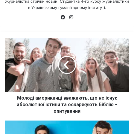
Журналістка стрічки новин. Студентка 4-го курсу журналістики
в Українському гуманітарному інституті.
Fa
Ins
ce
tag
bo
ra
ok
m
М
о
л
о
д
і
а
м
е
р
Молоді американці вважають, що не існує
и
абсолютної істини та оскаржують Біблію −
к
опитування
а
н
П
ц
р