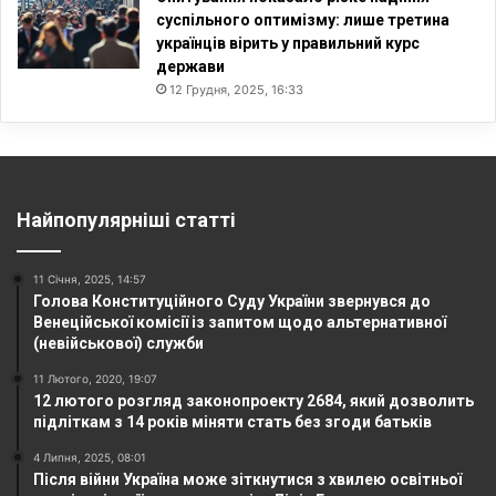
суспільного оптимізму: лише третина
українців вірить у правильний курс
держави
12 Грудня, 2025, 16:33
Найпопулярніші статті
11 Січня, 2025, 14:57
Голова Конституційного Суду України звернувся до
Венеційської комісії із запитом щодо альтернативної
(невійськової) служби
11 Лютого, 2020, 19:07
12 лютого розгляд законопроекту 2684, який дозволить
підліткам з 14 років міняти стать без згоди батьків
4 Липня, 2025, 08:01
Після війни Україна може зіткнутися з хвилею освітньої