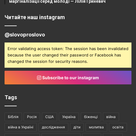
маргіналізації серед молоді — Лілія Гриневич
Читайте наш instagram
@slovoproslovo
Error validating access token: The session has been invalidated
because the user changed their password or Facebook has
changed the session for security reasons.
Subscribe to our instagram
Tags
Біблія
Росія
США
Україна
біженці
війна
війна в Україні
дослідження
діти
молитва
освіта