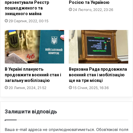
презентували Реєстр
Росією та Україною
о
о
пошкодженого та
24 Лютого, 2022, 23:26
л
ш
знищеного майна
ю
о
29 Серпня, 2022, 00:15
т
г
н
о
о
ж
ї
и
і
т
с
т
т
я
и
В Україні планують
Верховна Рада продовжила
н
продовжити воєнний стан і
воєнний стан і мобілізацію
и
загальну мобілізацію
ще на три місяці
т
20 Липня, 2024, 21:52
15 Січня, 2025, 16:36
а
о
с
Залишити відповідь
к
а
р
Ваша e-mail адреса не оприлюднюватиметься.
Обов’язкові поля
ж