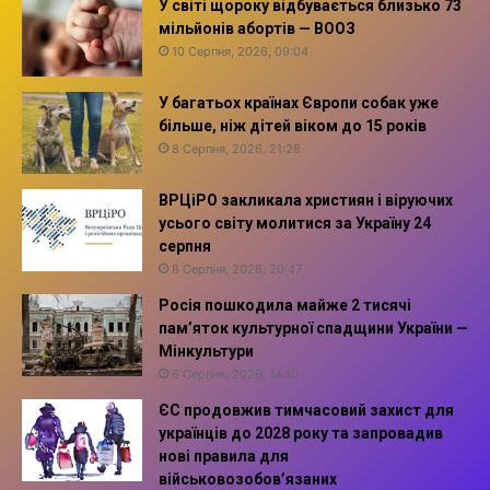
У світі щороку відбувається близько 73
мільйонів абортів — ВООЗ
10 Серпня, 2026, 09:04
У багатьох країнах Європи собак уже
більше, ніж дітей віком до 15 років
8 Серпня, 2026, 21:28
ВРЦіРО закликала християн і віруючих
усього світу молитися за Україну 24
серпня
8 Серпня, 2026, 20:47
Росія пошкодила майже 2 тисячі
пам’яток культурної спадщини України —
Мінкультури
6 Серпня, 2026, 14:10
ЄС продовжив тимчасовий захист для
українців до 2028 року та запровадив
нові правила для
військовозобов’язаних