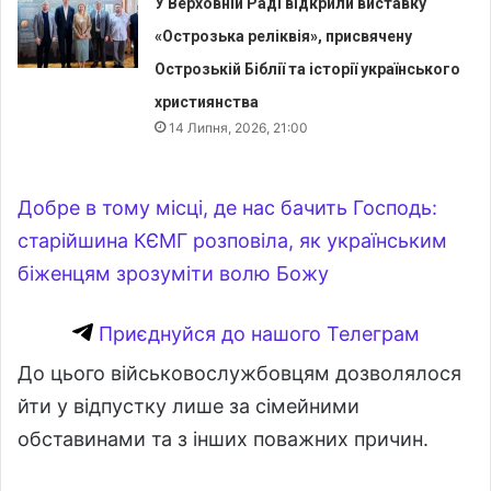
У Верховній Раді відкрили виставку
«Острозька реліквія», присвячену
Острозькій Біблії та історії українського
християнства
14 Липня, 2026, 21:00
Добре в тому місці, де нас бачить Господь:
старійшина КЄМГ розповіла, як українським
біженцям зрозуміти волю Божу
Приєднуйся до нашого Телеграм
До цього військовослужбовцям дозволялося
йти у відпустку лише за сімейними
обставинами та з інших поважних причин.