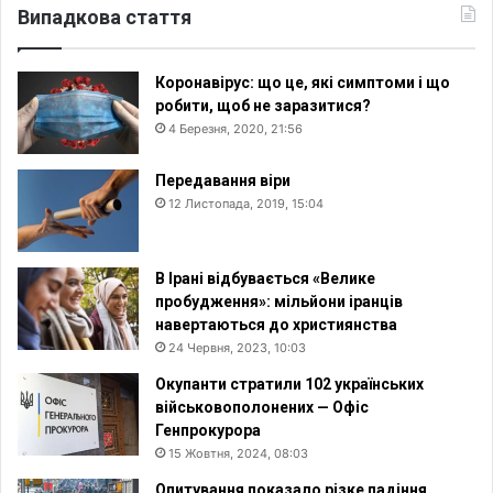
Випадкова стаття
Коронавірус: що це, які симптоми і що
робити, щоб не заразитися?
4 Березня, 2020, 21:56
Передавання віри
12 Листопада, 2019, 15:04
В Ірані відбувається «Велике
пробудження»: мільйони іранців
навертаються до християнства
24 Червня, 2023, 10:03
Окупанти стратили 102 українських
військовополонених — Офіс
Генпрокурора
15 Жовтня, 2024, 08:03
Опитування показало різке падіння