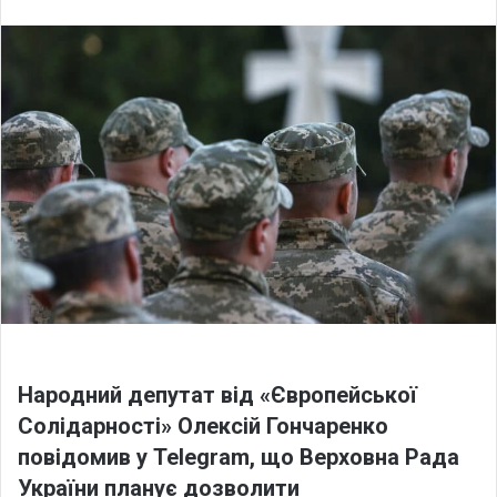
n
d
a
n
e
m
a
i
l
Народний депутат від «Європейської
Солідарності» Олексій Гончаренко
повідомив у Telegram, що Верховна Рада
України планує дозволити