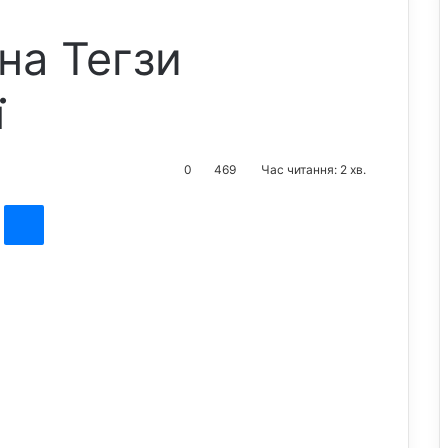
на Тегзи
ї
0
469
Час читання: 2 хв.
st
Messenger