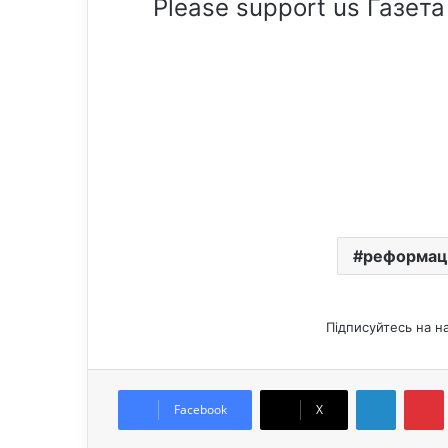
Please support us Газета
реформац
Підписуйтесь на н
LinkedIn
Pintere
Facebook
X