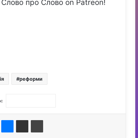
 Слово про Слово on Patreon!
ія
реформи
ас
st
Messenger
Поділитися електронною поштою
Друк