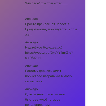
"Рисовое" христианство......
Авокадо
Просто прекрасная новость!
Продолжайте, пожалуйста, в том
же...
Авокадо
Недалёкое будущее...😉
https://youtu.be/OvVxY4mX3io?
si=Dfu2JH...
Авокадо
Поэтому церковь хочет
побыстрее насрать им в мозги
своим миф...
Авокадо
Одно я знаю точно — чем
быстрее умрёт старое
поколение, чем...