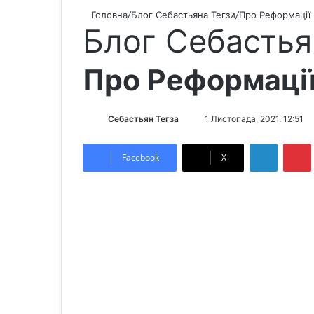
Головна
/
Блог Себастьяна Тегзи
/
Про Реформації
Блог Себастья
Про Реформаці
Себастьян Тегза
S
1 Листопада, 2021, 12:51
e
LinkedIn
Pintere
n
Facebook
X
d
a
n
e
m
a
i
l