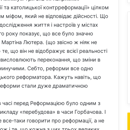
ї та католицької контрреформації» цілком
 міфом, який не відповідає дійсності. Що
дослідження життя і настроїв у містах
-го року показує, що все було значно
 Мартіна Лютера. (що звісно ж ніяк не
 те, що він не відображує всієї реальності
ів висловлюють переконання, що зміни в
еминучими. Себто, реформи все одно
ецького реформатора. Кажуть навіть, що
е реформи стали дуже драматичною
 часі перед Реформацією було одним з
рикладу «перебудова» в часи Горбачова. І
е все-таки говорити про реформації, а не
ож і те, що кожна з цих трьох великих