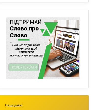
Нещодавні