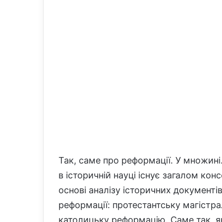
Так, саме про реформації. У множині
в історичній науці існує загалом кон
основі аналізу історичних документі
реформації: протестантську магістра
католицьку реформацію. Саме так, як