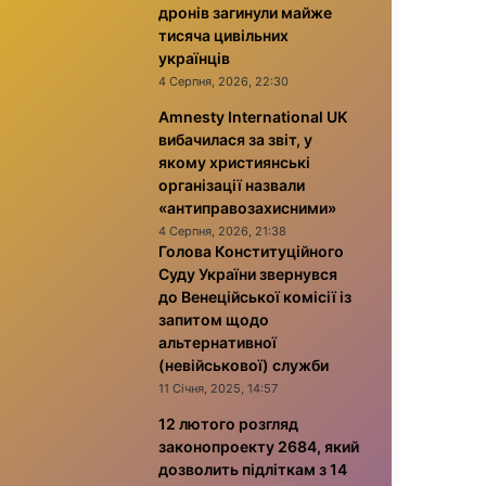
дронів загинули майже
тисяча цивільних
українців
4 Серпня, 2026, 22:30
Amnesty International UK
вибачилася за звіт, у
якому християнські
організації назвали
«антиправозахисними»
4 Серпня, 2026, 21:38
Голова Конституційного
Суду України звернувся
до Венеційської комісії із
запитом щодо
альтернативної
(невійськової) служби
11 Січня, 2025, 14:57
12 лютого розгляд
законопроекту 2684, який
дозволить підліткам з 14