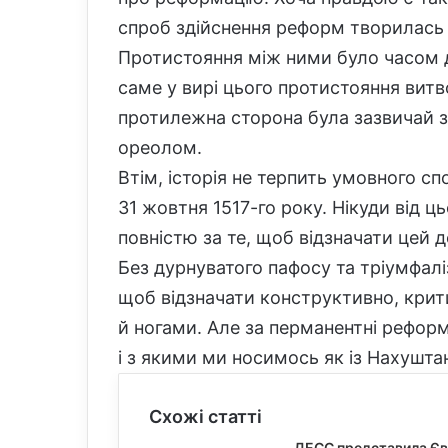
спроб здійснення реформ творилась 
Протистояння між ними було часом 
саме у вирі цього протистояння витв
протилежна сторона була зазвичай з
ореолом.
Втім, історія не терпить умовного сп
31 жовтня 1517-го року. Нікуди від ц
повністю за те, щоб відзначати цей 
Без дурнуватого пафосу та тріумфалі
щоб відзначати конструктивно, крити
й ногами. Але за перманентні реформ
і з якими ми носимось як із Нахушта
Схожі статті
ДЕСС представила Євр