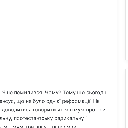
. Я не помилився. Чому? Тому що сьогодні
сенсус, що не було однієї реформації. На
в доводиться говорити як мінімум про три
льну, протестантську радикальну і
 мінімум три значні напрямки.