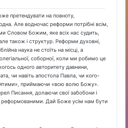
оже претендувати на повноту,
одна. Але водночас реформи потрібні всім,
ми Словом Божим, яке всіх нас судить,
але також і структур. Реформи духовні,
лійна наука не стоїть на місці, а
олегіальної, соборної, коли ми робимо це
якогось одного авторитету давнини,
та, чи навіть апостола Павла, чи кого-
святими», приймаючи «всю волю Божу».
рел Писання, долаючи свої забобони і
і реформованими. Дай Боже усім нам бути