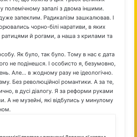
у полемічному запалі з двома іншими.
дуже запеклим. Радикалізм зашкалював. І
орювались чорно-білі наративи, в яких
 ратицями й рогами, а наша з крилами та
особу. Як було, так було. Тому в нас є дата
ього не подінешся. І особисто я, безумовно,
день. Але… в жодному разу не ідеологічно.
зму. Без революційної романтики. А за те,
чно, в дусі діалогу. Я за реформи руками
и. А не музейні, які відбулись у минулому
ном.
окомісії прогрес у виконанні Дорожньої карти з