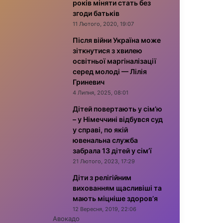
років міняти стать без
згоди батьків
11 Лютого, 2020, 19:07
Після війни Україна може
зіткнутися з хвилею
освітньої маргіналізації
серед молоді — Лілія
Гриневич
4 Липня, 2025, 08:01
Дітей повертають у сім’ю
– у Німеччині відбувся суд
у справі, по якій
ювенальна служба
забрала 13 дітей у сім’ї
21 Лютого, 2023, 17:29
Діти з релігійним
вихованням щасливіші та
мають міцніше здоров’я
12 Вересня, 2019, 22:06
Авокадо