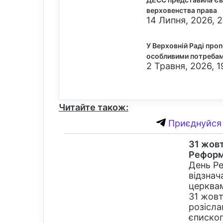
верховенства права
14 Липня, 2026, 2
У Верховній Раді проп
особливими потреба
2 Травня, 2026, 1
Читайте також:
Приєднуйся 
31 жовт
Реформ
День Ре
відзнач
церквам
31 жовт
розісла
єписко