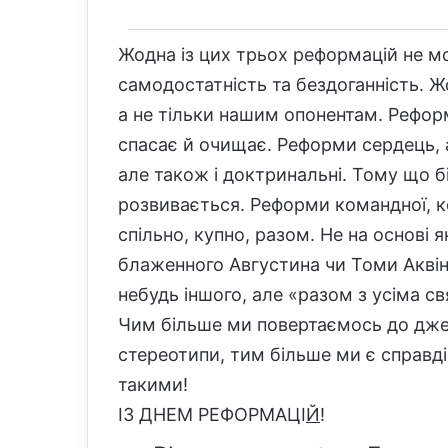
Жодна із цих трьох реформацій не м
самодостатність та бездоганність. Ж
а не тільки нашим опонентам. Рефор
спасає й очищає. Реформи сердець, 
але також і доктринальні. Тому що біб
розвивається. Реформи командної, к
спільно, купно, разом. Не на основі 
блаженного Августина чи Томи Аквіна
небудь іншого, але «разом з усіма 
Чим більше ми повертаємось до дже
стереотипи, тим більше ми є справд
такими!
ІЗ ДНЕМ РЕФОРМАЦІ
Й
!