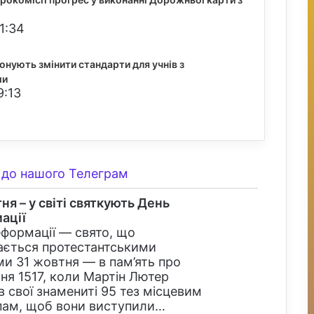
1:34
онують змінити стандарти для учнів з
ми
9:13
до нашого Телеграм
ня – у світі святкують День
ації
формації — свято, що
ається протестантськими
и 31 жовтня — в пам’ять про
ня 1517, коли Мартін Лютер
в свої знамениті 95 тез місцевим
пам, щоб вони виступили…