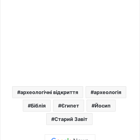
археологічні відкриття
археологія
Біблія
Єгипет
Йосип
Старий Завіт