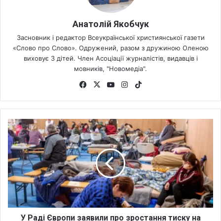
Анатолій Якобчук
Засновник і редактор Всеукраїнської християнської газети
«Слово про Слово». Одружений, разом з дружиною Оленою
виховує 3 дітей. Член Асоціації журналістів, видавців і
мовників, "Новомедіа".
Fa
X
Yo
Ins
Tik
ce
uT
tag
To
bo
ub
ra
k
ok
e
m
У
Р
а
д
і
Є
в
р
о
п
У Раді Європи заявили про зростання тиску на