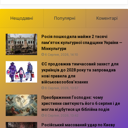
Нещодавні
Популярні
Коментарі
Росія пошкодила майже 2 тисячі
пам’яток культурної спадщини України —
Мінкультури
6 Серпня, 2026, 14:10
ЄС продовжив тимчасовий захист для
українців до 2028 року та запровадив
нові правила для
військовозобов’язаних
6 Серпня, 2026, 13:57
Преображення Господнє: чому
християни святкують його 6 серпня і де
могла відбутися ця біблійна подія
6 Серпня, 2026, 13:42
Російський масований удар по Києву