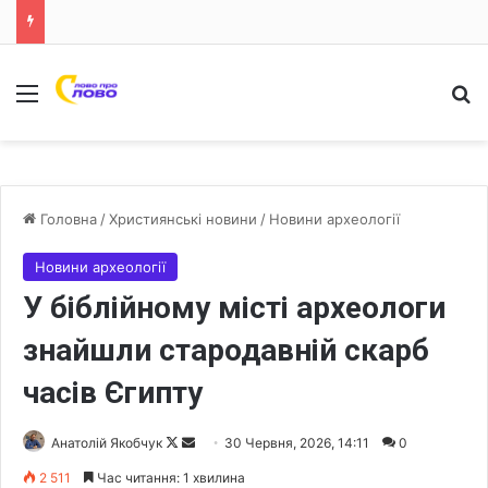
Меню
Ш
Головна
/
Християнські новини
/
Новини археології
Новини археології
У біблійному місті археологи
знайшли стародавній скарб
часів Єгипту
Анатолій Якобчук
F
S
30 Червня, 2026, 14:11
0
o
e
2 511
Час читання: 1 хвилина