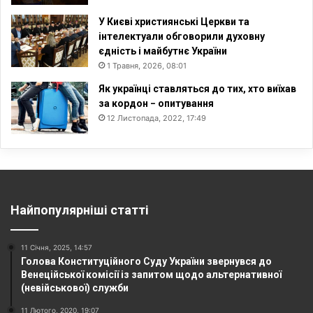
У Києві християнські Церкви та
інтелектуали обговорили духовну
єдність і майбутнє України
1 Травня, 2026, 08:01
Як українці ставляться до тих, хто виїхав
за кордон − опитування
12 Листопада, 2022, 17:49
Найпопулярніші статті
11 Січня, 2025, 14:57
Голова Конституційного Суду України звернувся до
Венеційської комісії із запитом щодо альтернативної
(невійськової) служби
11 Лютого, 2020, 19:07