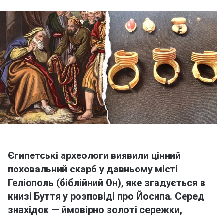
l
n
l
d
o
a
w
n
o
e
n
m
X
a
i
l
Єгипетські археологи виявили цінний
поховальний скарб у давньому місті
Геліополь (біблійний Он), яке згадується в
книзі Буття у розповіді про Йосипа. Серед
знахідок — ймовірно золоті сережки,