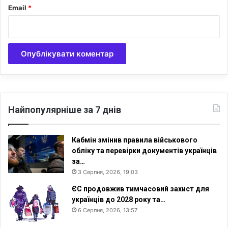
с
Email
*
л
а
в
н
і
й
Ц
е
р
Найпопулярніше за 7 днів
к
в
і
Кабмін змінив правила військового
У
обліку та перевірки документів українців
к
за…
р
3 Серпня, 2026, 19:03
а
ЄС продовжив тимчасовий захист для
ї
українців до 2028 року та…
н
и
6 Серпня, 2026, 13:57