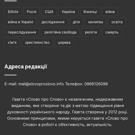
Біблія
Росія
США
Україна
біженці
війна
війна в Україні
дослідження
діти
молитва
освіта
переслідування
релігійна свобода
релігія
смерть
сім'я
християнство
церква
Адреса редакції
E-mail: mail@slovoproslovo.info Телефон: 0966126096
Газета «Слово про Слово» є незалежним, недержавним
виданням, яке створене та діє з метою підвищення рівня
духовності українського народу. Газета створена у 2012 році.
Основними принципами, якими керується газета «Слово про
Слово» в роботі є об’єктивність, актуальність.