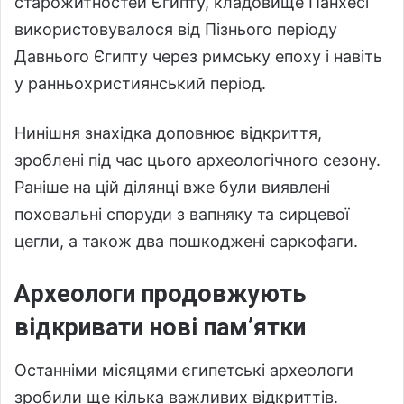
старожитностей Єгипту, кладовище Панхесі
використовувалося від Пізнього періоду
Давнього Єгипту через римську епоху і навіть
у ранньохристиянський період.
Нинішня знахідка доповнює відкриття,
зроблені під час цього археологічного сезону.
Раніше на цій ділянці вже були виявлені
поховальні споруди з вапняку та сирцевої
цегли, а також два пошкоджені саркофаги.
Археологи продовжують
відкривати нові пам’ятки
Останніми місяцями єгипетські археологи
зробили ще кілька важливих відкриттів.