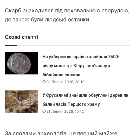
Скарб знаходився під поховальною спорудою,
де також були людські останки.
Схожі статті
На узбережжі Ізраїлю знайшли 2500-
річну монету з Кіпру, пов’язану з
біблійною епохою
31 Липня, 2026, 20:10
У Єрусалимі знайшли обвуглені дерев’яні
балки часів Першого храму
21 Липня, 2026, 10:12
За словами археологів, це перший майже