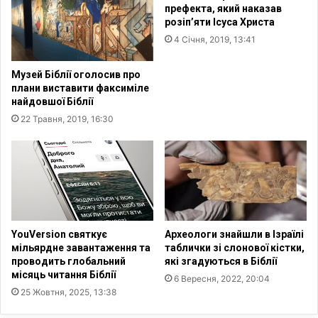
и
к
префекта, який наказав
с
и
розіп’яти Ісуса Христа
к
п
4 Січня, 2019, 13:41
у
е
н
р
Музей Біблії оголосив про
а
ш
плани виставити факсиміле
у
о
найдовшої Біблії
к
г
22 Травня, 2019, 16:30
р
о
а
п
ї
і
н
в
с
р
ь
і
к
ч
и
ч
YouVersion святкує
Археологи знайшли в Ізраїлі
х
я
мільярдне завантаження та
таблички зі слонової кістки,
б
т
проводить глобальний
які згадуються в Біблії
і
а
місяць читання Біблії
6 Вересня, 2022, 20:04
ж
п
25 Жовтня, 2025, 13:38
е
е
н