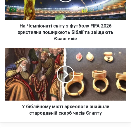
п
і
о
н
а
На Чемпіонаті світу з футболу FIFA 2026
т
християни поширюють Біблії та звіщають
і
Євангеліє
с
в
У
і
б
т
і
у
б
з
л
ф
і
у
й
т
н
б
о
о
м
У біблійному місті археологи знайшли
л
у
стародавній скарб часів Єгипту
у
м
F
і
I
с