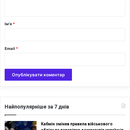
а
п
т
н
т
г
а
у
е
р
Ім'я
*
л
*
і
є
Email
*
Найпопулярніше за 7 днів
Кабмін змінив правила військового