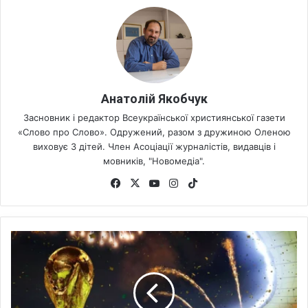
Анатолій Якобчук
Засновник і редактор Всеукраїнської християнської газети
«Слово про Слово». Одружений, разом з дружиною Оленою
виховує 3 дітей. Член Асоціації журналістів, видавців і
мовників, "Новомедіа".
Fa
X
Yo
Ins
Tik
ce
uT
tag
To
bo
ub
ra
k
ok
e
m
Н
а
Ч
е
м