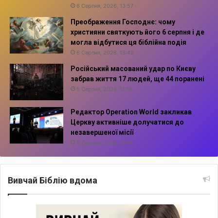
6 Серпня, 2026, 13:57
Преображення Господнє: чому
християни святкують його 6 серпня і де
могла відбутися ця біблійна подія
6 Серпня, 2026, 13:42
Російський масований удар по Києву
забрав життя 17 людей, ще 44 поранені
5 Серпня, 2026, 11:16
Редактор Operation World закликав
Церкву активніше долучатися до
незавершеної місії
5 Серпня, 2026, 10:14
Вивчай Біблію вдома