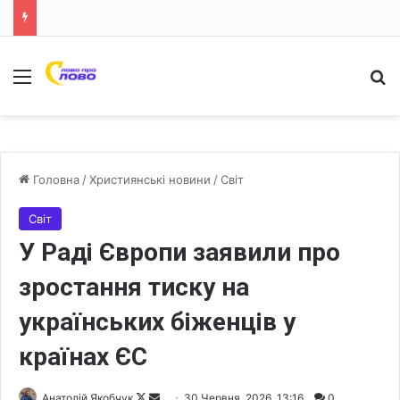
Меню
Ш
Головна
/
Християнські новини
/
Світ
Світ
У Раді Європи заявили про
зростання тиску на
українських біженців у
країнах ЄС
Анатолій Якобчук
F
S
30 Червня, 2026, 13:16
0