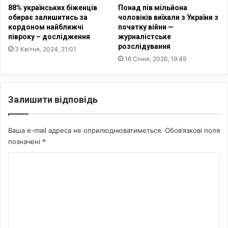
ю
р
88% українських біженців
Понад пів мільйона
т
о
обирає залишитись за
чоловіків виїхали з України з
ь
кордоном найближчі
початку війни —
д
півроку – дослідження
журналістське
Б
а
розслідування
і
в
3 Квітня, 2024, 21:01
б
16 Січня, 2026, 19:49
н
л
і
і
й
ї
с
Залишити відповідь
т
к
а
а
з
р
Ваша e-mail адреса не оприлюднюватиметься.
Обов’язкові поля
в
б
позначені
*
і
ч
щ
а
К
а
с
о
ю
і
т
в
м
ь
Є
е
Є
г
в
и
н