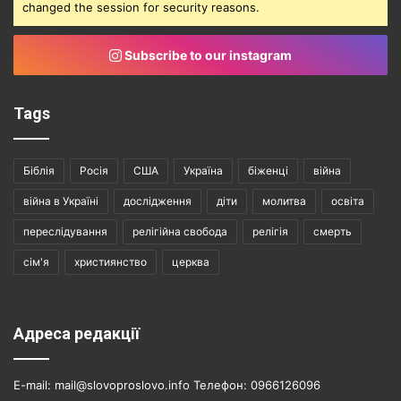
changed the session for security reasons.
Subscribe to our instagram
Tags
Біблія
Росія
США
Україна
біженці
війна
війна в Україні
дослідження
діти
молитва
освіта
переслідування
релігійна свобода
релігія
смерть
сім'я
християнство
церква
Адреса редакції
E-mail: mail@slovoproslovo.info Телефон: 0966126096