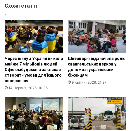
F
Схожі статті
т
A
і
2
а
0
р
2
х
6
е
х
о
р
л
и
о
Через війну з України виїхало
Швейцарія відзначила роль
с
г
майже 7 мільйонів людей —
євангельських церков у
т
и
Офіс омбудсмана закликає
допомозі українським
и
з
створити умови для їхнього
біженцям
я
н
повернення
9 Квітня, 2026, 21:27
н
а
14 Червня, 2025, 10:35
и
й
п
ш
о
л
ш
и
и
с
р
т
ю
а