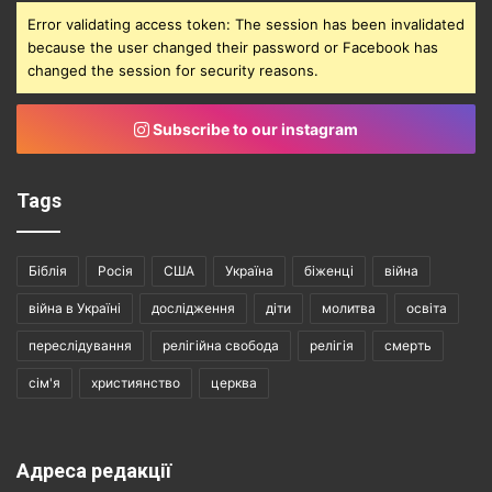
Error validating access token: The session has been invalidated
because the user changed their password or Facebook has
changed the session for security reasons.
Subscribe to our instagram
Tags
Біблія
Росія
США
Україна
біженці
війна
війна в Україні
дослідження
діти
молитва
освіта
переслідування
релігійна свобода
релігія
смерть
сім'я
християнство
церква
Адреса редакції