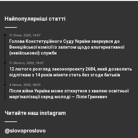
Найпопулярніші статті
11 Січня, 2025, 14:57
Голова Конституційного Суду України звернувся до
Венеційської комісії із запитом щодо альтернативної
(невійськової) служби
11 Лютого, 2020, 19:07
12 лютого розгляд законопроекту 2684, який дозволить
підліткам з 14 років міняти стать без згоди батьків
4 Липня, 2025, 08:01
Після війни Україна може зіткнутися з хвилею освітньої
маргіналізації серед молоді — Лілія Гриневич
Читайте наш instagram
@slovoproslovo