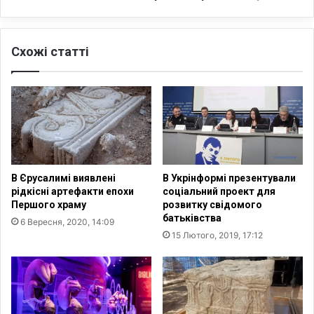
и
в
м
л
ч
е
Схожі статті
а
н
с
о
о
2
в
7
и
0
й
0
з
-
а
р
х
і
В Єрусалимі виявлені
В Укрінформі презентували
и
ч
рідкісні артефакти епохи
соціальний проект для
с
н
Першого храму
розвитку свідомого
т
у
батьківства
6 Вересня, 2020, 14:09
б
а
15 Лютого, 2019, 17:12
і
с
л
с
ь
и
ш
р
о
і