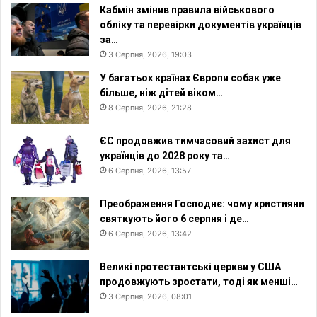
я
Кабмін змінив правила військового
обліку та перевірки документів українців
за…
3 Серпня, 2026, 19:03
У багатьох країнах Європи собак уже
більше, ніж дітей віком…
8 Серпня, 2026, 21:28
ЄС продовжив тимчасовий захист для
українців до 2028 року та…
6 Серпня, 2026, 13:57
Преображення Господнє: чому християни
святкують його 6 серпня і де…
6 Серпня, 2026, 13:42
Великі протестантські церкви у США
продовжують зростати, тоді як менші…
3 Серпня, 2026, 08:01