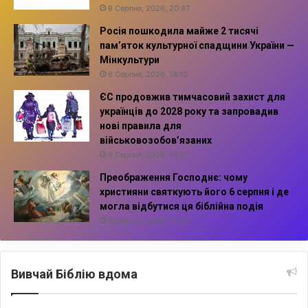
8 Серпня, 2026, 20:47
Росія пошкодила майже 2 тисячі
пам’яток культурної спадщини України —
Мінкультури
6 Серпня, 2026, 14:10
ЄС продовжив тимчасовий захист для
українців до 2028 року та запровадив
нові правила для
військовозобов’язаних
6 Серпня, 2026, 13:57
Преображення Господнє: чому
християни святкують його 6 серпня і де
могла відбутися ця біблійна подія
6 Серпня, 2026, 13:42
Вивчай Біблію вдома