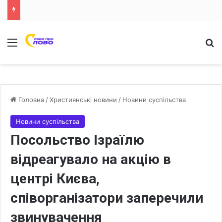
Меню
Ш
Головна
/
Християнські новини
/
Новини суспільства
Новини суспільства
Посольство Ізраїлю
відреагувало на акцію в
центрі Києва,
співорганізатори заперечили
звинувачення