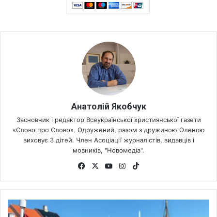
Анатолій Якобчук
Засновник і редактор Всеукраїнської християнської газети
«Слово про Слово». Одружений, разом з дружиною Оленою
виховує 3 дітей. Член Асоціації журналістів, видавців і
мовників, "Новомедіа".
Fa
X
Yo
Ins
Tik
ce
uT
tag
To
bo
ub
ra
k
ok
e
m
Д
а