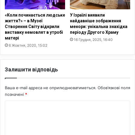
с
й
т
с
і
ь
«Коли починається людське
У Ізраїлі виявили
у
к
життя?» – в Музеї
найдавніше зображення
к
у
Створення Світу відкрили
менори: унікальна знахідка
р
виставку немовлят в утробі
періоду Другого Храму
с
матері
а
т
16 Грудня, 2025, 16:40
ї
е
6 Жовтня, 2020, 15:02
н
л
с
у
ь
:
Залишити відповідь
к
н
и
о
х
в
Ваша e-mail адреса не оприлюднюватиметься.
Обов’язкові поля
ч
и
позначені
*
о
й
л
«
К
о
г
о
в
о
і
л
м
к
о
е
і
с