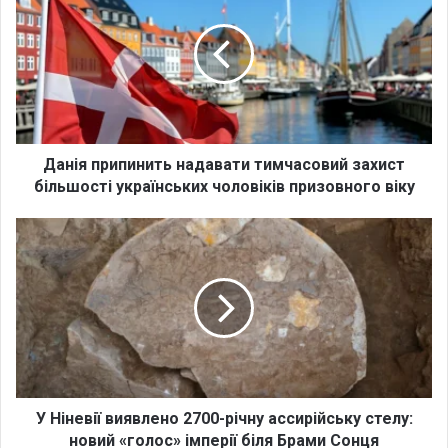
н
і
я
п
р
и
п
и
Данія припинить надавати тимчасовий захист
н
більшості українських чоловіків призовного віку
и
т
У
ь
Н
н
і
а
н
д
е
а
в
в
і
а
ї
т
в
и
и
У Ніневії виявлено 2700-річну ассирійську стелу:
т
я
новий «голос» імперії біля Брами Сонця