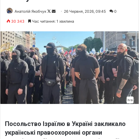
Анатолій Якобчук
F
S
26 Червня, 2026, 09:45
0
o
e
30 343
Час читання: 1 хвилина
l
n
l
d
o
a
w
n
o
e
n
m
X
a
i
l
Посольство Ізраїлю в Україні закликало
українські правоохоронні органи