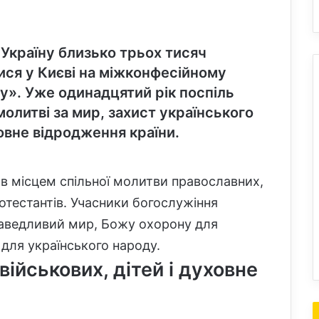
 Україну близько трьох тисяч
ися у Києві на міжконфесійному
у». Уже одинадцятий рік поспіль
молитві за мир, захист українського
ховне відродження країни.
ав місцем спільної молитви православних,
ротестантів. Учасники богослужіння
раведливий мир, Божу охорону для
 для українського народу.
ійськових, дітей і духовне