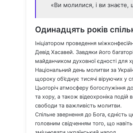
«Ви молилися, і ви знаєте,
Одинадцять років спільн
Ініціатором проведення міжконфесій
Девід Хасавей. Завдяки його багатор
майданчиком духовної єдності для х
Національний день молитви за Україн
щороку об’єднує тисячі віруючих у с
Цьогоріч атмосферу богослужіння д
та хору, а також відеохроніка подій 
свободи та важливість молитви.
Спільне звернення до Бога, єдність ц
головним свідченням того, що навіть
зміцнювати український народ.