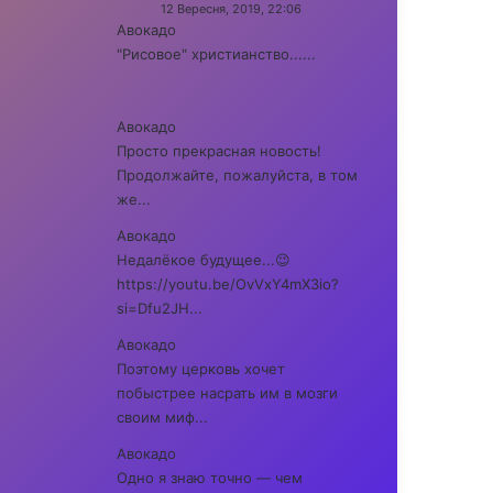
12 Вересня, 2019, 22:06
Авокадо
"Рисовое" христианство......
Авокадо
Просто прекрасная новость!
Продолжайте, пожалуйста, в том
же...
Авокадо
Недалёкое будущее...😉
https://youtu.be/OvVxY4mX3io?
si=Dfu2JH...
Авокадо
Поэтому церковь хочет
побыстрее насрать им в мозги
своим миф...
Авокадо
Одно я знаю точно — чем