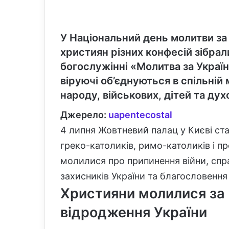
У Національний день молитви за
християн різних конфесій зібрал
богослужінні «Молитва за Україн
віруючі об’єднуються в спільній 
народу, військових, дітей та ду
Джерело:
uapentecostal
4 липня Жовтневий палац у Києві ст
греко-католиків, римо-католиків і п
молилися про припинення війни, сп
захисників України та благословення
Християни молилися за в
відродження України