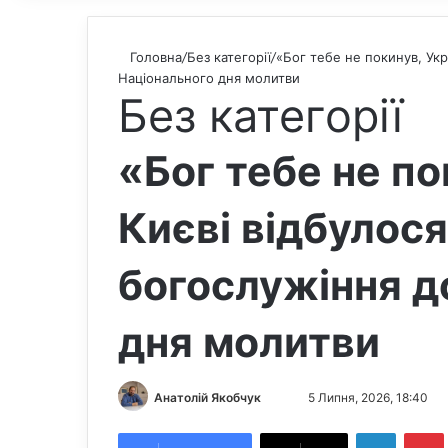
Головна
/
Без категорії
/
«Бог тебе не покинув, Укр
Національного дня молитви
Без категорії
«Бог тебе не по
Києві відбулос
богослужіння д
дня молитви
Анатолій Якобчук
F
S
5 Липня, 2026, 18:40
o
e
LinkedIn
Pintere
l
n