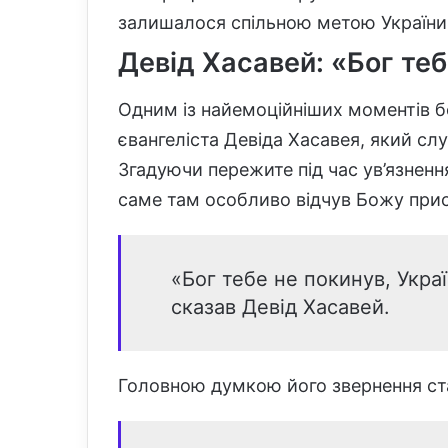
залишалося спільною метою України т
Девід Хасавей: «Бог теб
Одним із найемоційніших моментів б
євангеліста Девіда Хасавея, який слу
Згадуючи пережите під час ув’язнення
саме там особливо відчув Божу прису
«Бог тебе не покинув, Украї
сказав Девід Хасавей.
Головною думкою його звернення ст