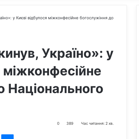
аїно»: у Києві відбулося міжконфесійне богослужіння до
кинув, Україно»: у
я міжконфесійне
о Національного
0
389
Час читання: 2 хв.
st
Messenger