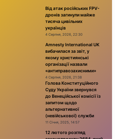
Від атак російських FPV-
дронів загинули майже
тисяча цивільних
українців
4 Серпня, 2026, 22:30
Amnesty International UK
вибачилася за звіт, у
якому християнські
організації назвали
«антиправозахисними»
4 Серпня, 2026, 21:38
Голова Конституційного
Суду України звернувся
до Венеційської комісії із
запитом щодо
альтернативної
(невійськової) служби
11 Січня, 2025, 14:57
12 лютого розгляд
законопроекту 2684, який