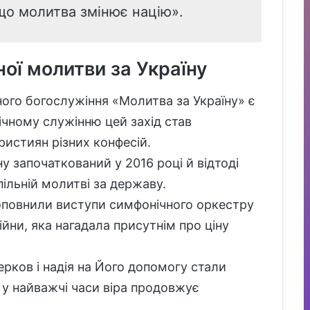
 що молитва змінює націю».
ої молитви за Україну
ного богослужіння «Молитва за Україну» є
ічному служінню цей захід став
ристиян різних конфесій.
у започаткований у 2016 році й відтоді
пільній молитві за державу.
оповнили виступи симфонічного оркестру
війни, яка нагадала присутнім про ціну
ерков і надія на Його допомогу стали
 у найважчі часи віра продовжує