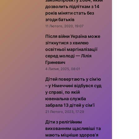
дозволить підліткам з 14
років міняти стать без
згоди батьків
11 Лютого, 2020, 19:07
Після війни Україна може
зіткнутися з хвилею
освітньої маргіналізації
серед молоді — Лілія
Гриневич
4 Липня, 2025, 08:01
Дітей повертають у сім’ю
– у Німеччині відбувся суд
у справі, по якій
ювенальна служба
забрала 13 дітей у сім’ї
21 Лютого, 2023, 17:29
Діти з релігійним
вихованням щасливіші та
мають міцніше здоров’я