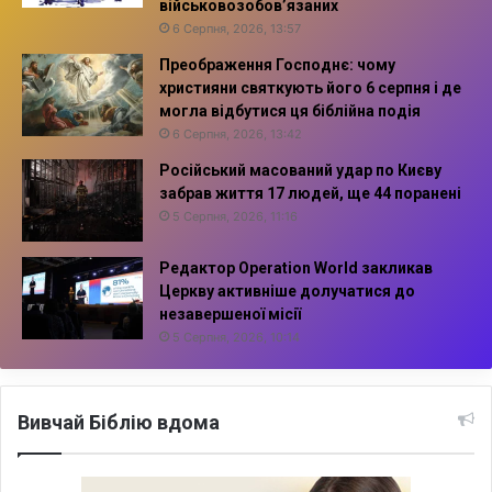
військовозобов’язаних
6 Серпня, 2026, 13:57
Преображення Господнє: чому
християни святкують його 6 серпня і де
могла відбутися ця біблійна подія
6 Серпня, 2026, 13:42
Російський масований удар по Києву
забрав життя 17 людей, ще 44 поранені
5 Серпня, 2026, 11:16
Редактор Operation World закликав
Церкву активніше долучатися до
незавершеної місії
5 Серпня, 2026, 10:14
Вивчай Біблію вдома