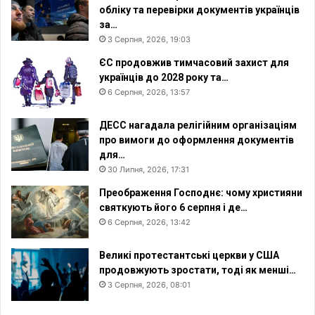
и
обліку та перевірки документів українців
н
за…
и
3 Серпня, 2026, 19:03
й
ЄС продовжив тимчасовий захист для
»
українців до 2028 року та…
6 Серпня, 2026, 13:57
ДЕСС нагадала релігійним організаціям
про вимоги до оформлення документів
для…
30 Липня, 2026, 17:31
Преображення Господнє: чому християни
святкують його 6 серпня і де…
6 Серпня, 2026, 13:42
Великі протестантські церкви у США
продовжують зростати, тоді як менші…
3 Серпня, 2026, 08:01