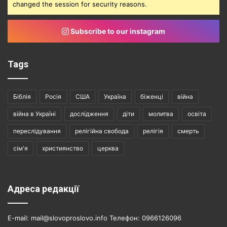
changed the session for security reasons.
Subscribe to our instagram
Tags
Біблія
Росія
США
Україна
біженці
війна
війна в Україні
дослідження
діти
молитва
освіта
переслідування
релігійна свобода
релігія
смерть
сім'я
християнство
церква
Адреса редакції
E-mail: mail@slovoproslovo.info Телефон: 0966126096