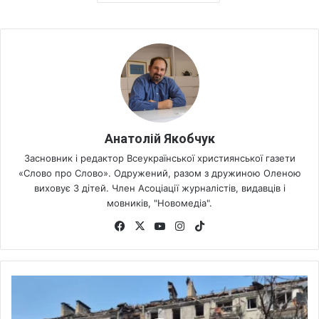
Анатолій Якобчук
Засновник і редактор Всеукраїнської християнської газети
«Слово про Слово». Одружений, разом з дружиною Оленою
виховує 3 дітей. Член Асоціації журналістів, видавців і
мовників, "Новомедіа".
Fa
X
Yo
Ins
Tik
ce
uT
tag
To
bo
ub
ra
k
ok
e
m
О
О
Н