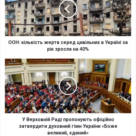
:
к
і
л
ь
к
і
ООН: кількість жертв серед цивільних в Україні за
с
рік зросла на 40%
т
ь
У
ж
В
е
е
р
р
т
х
в
о
с
в
е
н
р
і
е
й
У Верховній Раді пропонують офіційно
д
Р
затвердити духовний гімн України «Боже
ц
а
великий, єдиний»