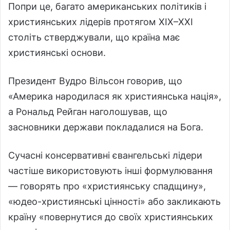
Попри це, багато американських політиків і
християнських лідерів протягом XIX–XXI
століть стверджували, що країна має
християнські основи.
Президент Вудро Вільсон говорив, що
«Америка народилася як християнська нація»,
а Рональд Рейган наголошував, що
засновники держави покладалися на Бога.
Сучасні консервативні євангельські лідери
частіше використовують інші формулювання
— говорять про «християнську спадщину»,
«юдео-християнські цінності» або закликають
країну «повернутися до своїх християнських