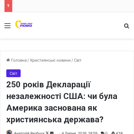
Меню
Ш
Головна
/
Християнські новини
/
Світ
Світ
250 років Декларації
незалежності США: чи була
Америка заснована як
християнська держава?
Анатолій Якобчук
F
S
4 Липня, 2026, 18:59
0
438