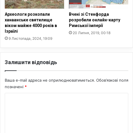
а
р
т
о
в
Археологи розкопали
Вчені зі Стенфорда
с
е
ханаанське святилище
розробили онлайн-карту
л
р
віком майже 4000 років в
Римської імперії
а
Ізраїлі
д
20 Липня, 2019, 00:18
н
и
9 Листопада, 2024, 19:09
а
т
4
и
0
д
Залишити відповідь
%
у
х
о
Ваша e-mail адреса не оприлюднюватиметься.
Обов’язкові поля
в
позначені
*
н
и
К
й
г
о
і
м
м
е
н
У
н