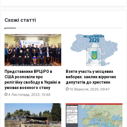
и
д
в
і
і
п
л
Схожі статті
р
ь
о
н
п
и
о
х
н
в
у
У
ю
к
т
р
ь
Представники ВРЦіРО в
Взяти участь у місцевих
а
о
США розповіли про
виборах: заклик віруючих
ї
ф
релігійну свободу в Україні в
депутатів до християн
н
і
умовах воєнного стану
10 Вересня, 2020, 09:47
і
ц
4 Листопада, 2023, 15:48
з
і
а
й
р
н
і
о
к
з
з