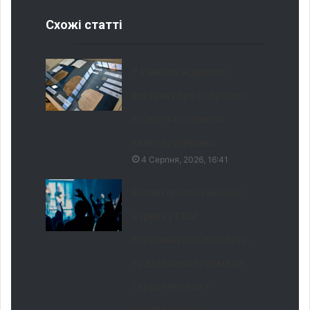
Схожі статті
У Рівному відкрили
виставку про Острозьку
Біблію та розвиток
книгодрукування
4 Серпня, 2026, 16:41
Великі протестантські
церкви у США
продовжують зростати,
тоді як менші громади
скорочуються —
дослідження