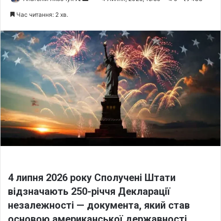
o
e
Час читання: 2 хв.
l
n
l
d
o
a
w
n
o
e
n
m
X
a
i
l
4 липня 2026 року Сполучені Штати
відзначають 250-річчя Декларації
незалежності — документа, який став
основою американської державності.