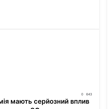
0
643
емія мають серйозний вплив