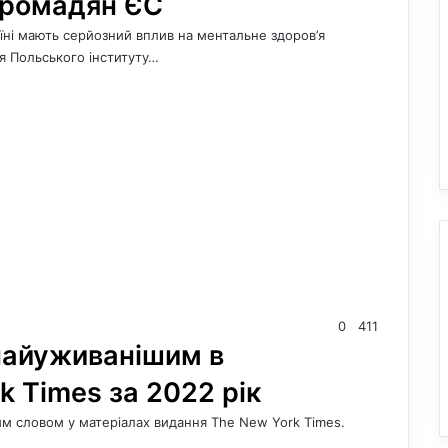
громадян ЄС
аїні мають серйозний вплив на ментальне здоров’я
я Польського інституту…
0
411
найуживанішим в
k Times за 2022 рік
им словом у матеріалах видання The New York Times.