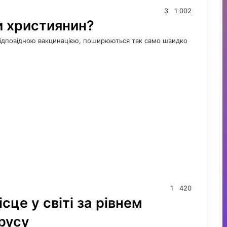
3
1 002
и християнин?
й відповідною вакцинацією, поширюються так само швидко
1
420
сце у світі за рівнем
ірусу