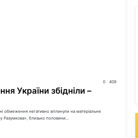
0
409
ня України збідніли –
нні обмеження негативно вплинули на матеріальне
ру Разумкова», близько половини…