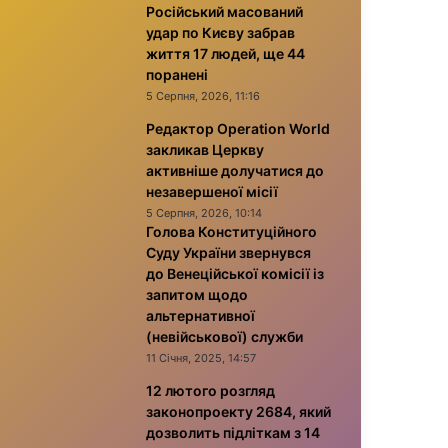
Російський масований
удар по Києву забрав
життя 17 людей, ще 44
поранені
5 Серпня, 2026, 11:16
Редактор Operation World
закликав Церкву
активніше долучатися до
незавершеної місії
5 Серпня, 2026, 10:14
Голова Конституційного
Суду України звернувся
до Венеційської комісії із
запитом щодо
альтернативної
(невійськової) служби
11 Січня, 2025, 14:57
12 лютого розгляд
законопроекту 2684, який
дозволить підліткам з 14