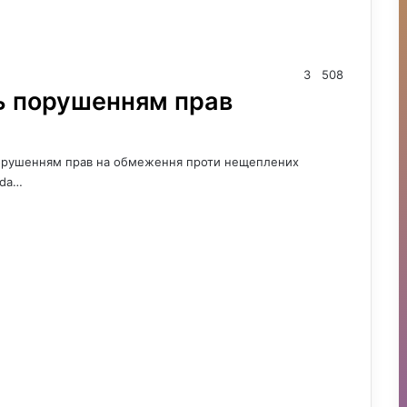
3
508
ть порушенням прав
 порушенням прав на обмеження проти нещеплених
vda…