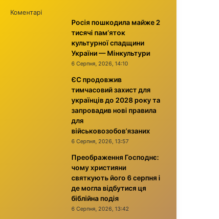
Коментарі
Росія пошкодила майже 2
тисячі пам’яток
культурної спадщини
України — Мінкультури
6 Серпня, 2026, 14:10
ЄС продовжив
тимчасовий захист для
українців до 2028 року та
запровадив нові правила
для
військовозобов’язаних
6 Серпня, 2026, 13:57
Преображення Господнє:
чому християни
святкують його 6 серпня і
де могла відбутися ця
біблійна подія
6 Серпня, 2026, 13:42