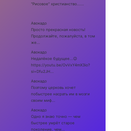
"Рисовое" христианство......
Авокадо
Просто прекрасная новость!
Продолжайте, пожалуйста, в том
же...
Авокадо
Недалёкое будущее...😉
https://youtu.be/OvVxY4mX3io?
si=Dfu2JH...
Авокадо
Поэтому церковь хочет
побыстрее насрать им в мозги
своим миф...
Авокадо
Одно я знаю точно — чем
быстрее умрёт старое
поколение, чем...