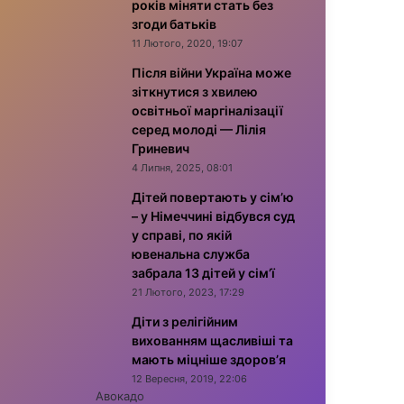
років міняти стать без
згоди батьків
11 Лютого, 2020, 19:07
Після війни Україна може
зіткнутися з хвилею
освітньої маргіналізації
серед молоді — Лілія
Гриневич
4 Липня, 2025, 08:01
Дітей повертають у сім’ю
– у Німеччині відбувся суд
у справі, по якій
ювенальна служба
забрала 13 дітей у сім’ї
21 Лютого, 2023, 17:29
Діти з релігійним
вихованням щасливіші та
мають міцніше здоров’я
12 Вересня, 2019, 22:06
Авокадо