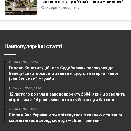
воєнного стану в Україні: що змінилося?
17 Серпня, 2023, 11:57
Найпопулярніші статті
11 Січня, 2025, 14:57
Голова Конституційного Суду України звернувся до
Венеційської комісії із запитом щодо альтернативної
(невійськової) служби
11 Лютого, 2020, 19:07
12 лютого розгляд законопроекту 2684, який дозволить
підліткам з 14 років міняти стать без згоди батьків
4 Липня, 2025, 08:01
Після війни Україна може зіткнутися з хвилею освітньої
маргіналізації серед молоді — Лілія Гриневич