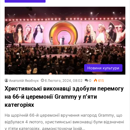
Новини культури
Анатолій Якобчук
6 Лютого, 2024, 08:02
0
615
Християнські виконавці здобули перемогу
на 66-й церемонії Grammy у п’яти
категоріях
На щорічній 66-й церемонії вручення нагород Grammy, що
відбулася 4 лютого, християнські виконавці були відзначені
у п’яти категоріях, демонструючи їхній…