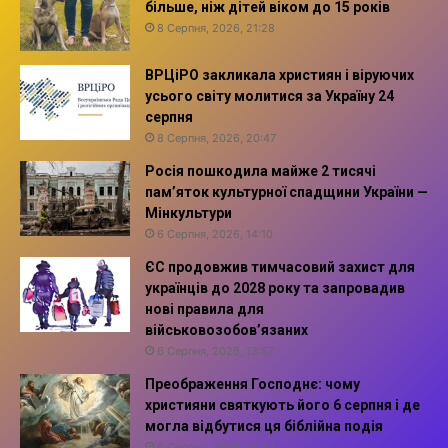
більше, ніж дітей віком до 15 років
8 Серпня, 2026, 21:28
ВРЦіРО закликала християн і віруючих
усього світу молитися за Україну 24
серпня
8 Серпня, 2026, 20:47
Росія пошкодила майже 2 тисячі
пам’яток культурної спадщини України —
Мінкультури
6 Серпня, 2026, 14:10
ЄС продовжив тимчасовий захист для
українців до 2028 року та запровадив
нові правила для
військовозобов’язаних
6 Серпня, 2026, 13:57
Преображення Господнє: чому
християни святкують його 6 серпня і де
могла відбутися ця біблійна подія
6 Серпня, 2026, 13:42