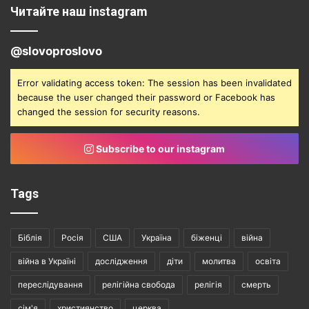
Читайте наш instagram
@slovoproslovo
Error validating access token: The session has been invalidated
because the user changed their password or Facebook has
changed the session for security reasons.
Subscribe to our instagram
Tags
Біблія
Росія
США
Україна
біженці
війна
війна в Україні
дослідження
діти
молитва
освіта
переслідування
релігійна свобода
релігія
смерть
сім'я
християнство
церква