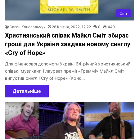
Світ
Євген Коновальчук
26 Квітня, 2022, 12:22
0
449
Християнський співак Майкл Сміт збирає
гроші для України завдяки новому синглу
«Cry of Hope»
Для фінансової допомоги Україні 64-річний християнський
співак, музикант і лауреат премії «Ґреммі» Майкл Сміт
випустив сингл «Cry of Hope» (Крик…
Детальніше