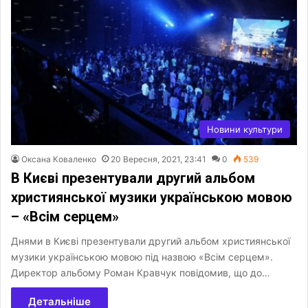
Новини культури
Оксана Коваленко
20 Вересня, 2021, 23:41
0
539
В Києві презентували другий альбом
християнської музики українською мовою
– «Всім серцем»
Днями в Києві презентували другий альбом християнської
музики українською мовою під назвою «Всім серцем».
Директор альбому Роман Кравчук повідомив, що до…
Детальніше