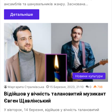
ансамблів та шанувальників жанру. Заснована…
Детальніше
Новини культури
Маргарита Стралківська
15 Березня, 2023, 21:10
0
798
Відійшов у вічність талановитий музикант
Євген Щавлінський
У вівторок, 14 березня, відійшов у вічність талановитий