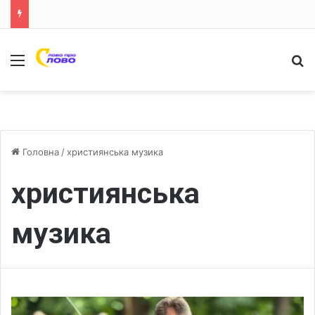
Меню
Ш
Головна
/
християнська музика
християнська
музика