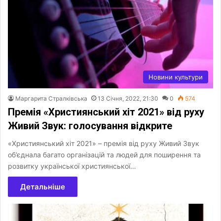
Новини культури
Маргарита Стралківська
13 Січня, 2022, 21:30
0
574
Премія «Християнський хіт 2021» від руху
Живий Звук: голосування відкрите
«Християнський хіт 2021» – премія від руху Живий Звук
об’єднала багато організацій та людей для поширення та
розвитку української християнської…
Детальніше