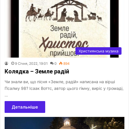
Християнська музика
9 Січня, 2022, 19:01
0
894
Колядка – Земле радій
Чи знали ви, що пісня «Земле, радій» написана на вірші
Псалму 98? Ісаак Воттс, автор цього гімну, виріс у громаді,
…
Детальніше