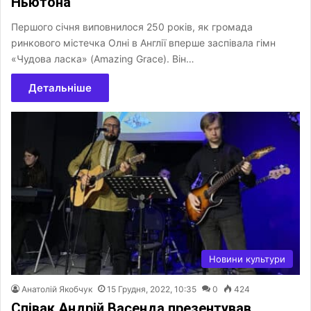
Ньютона
Першого січня виповнилося 250 років, як громада
ринкового містечка Олні в Англії вперше заспівала гімн
«Чудова ласка» (Amazing Grace). Він…
Детальніше
Новини культури
Анатолій Якобчук
15 Грудня, 2022, 10:35
0
424
Співак Андрій Васенда презентував