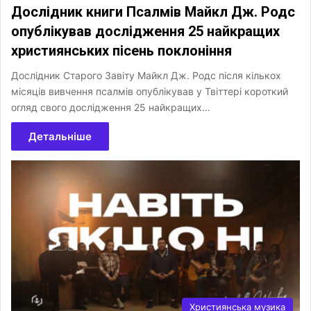
Дослідник книги Псалмів Майкл Дж. Родс
опублікував дослідження 25 найкращих
християнських пісень поклоніння
Дослідник Старого Завіту Майкл Дж. Родс після кількох
місяців вивчення псалмів опублікував у Твіттері короткий
огляд свого дослідження 25 найкращих…
Детальніше
Християнська музика