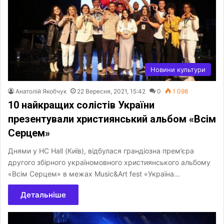
Новини культури
Анатолій Якобчук
22 Вересня, 2021, 15:42
0
1 098
10 найкращих солістів України
презентували християнський альбом «Всім
Серцем»
Днями у HC Hall (Київ), відбулася грандіозна прем’єра
другого збірного україномовного християнського альбому
«Всім Серцем» в межах Music&Art fest «Україна…
Детальніше