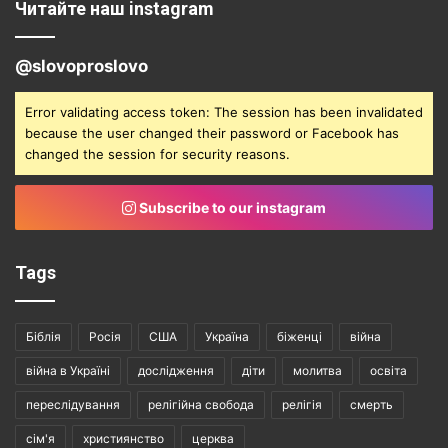
Читайте наш instagram
@slovoproslovo
Error validating access token: The session has been invalidated
because the user changed their password or Facebook has
changed the session for security reasons.
Subscribe to our instagram
Tags
Біблія
Росія
США
Україна
біженці
війна
війна в Україні
дослідження
діти
молитва
освіта
переслідування
релігійна свобода
релігія
смерть
сім'я
християнство
церква