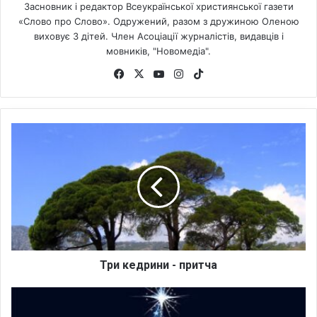
Засновник і редактор Всеукраїнської християнської газети
«Слово про Слово». Одружений, разом з дружиною Оленою
виховує 3 дітей. Член Асоціації журналістів, видавців і
мовників, "Новомедіа".
Fa
X
Yo
Ins
Tik
ce
uT
tag
To
bo
ub
ra
k
ok
e
m
Т
р
и
к
е
д
р
и
н
и
Три кедрини - притча
-
п
Н
р
а