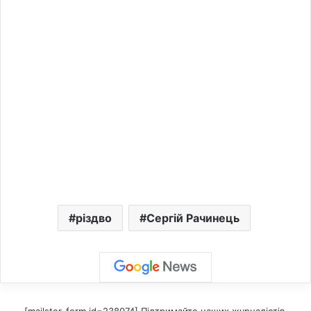
різдво
Сергій Рачинець
[mailster_form id=238074] Підтримайте наших журналістів,