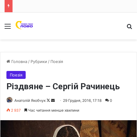
Меню
Ш
Головна
/
Рубрики
/
Поезія
Поезія
Різдвяне – Сергій Рачинець
Анатолій Якобчук
F
S
29 Грудня, 2016, 17:18
0
o
e
2 937
Час читання менше хвилини
l
n
l
d
o
a