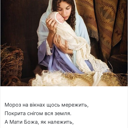
w
n
o
e
n
m
X
a
i
l
Мороз на вікнах щось мережить,
Покрита снігом вся земля.
А Мати Божа, як належить,