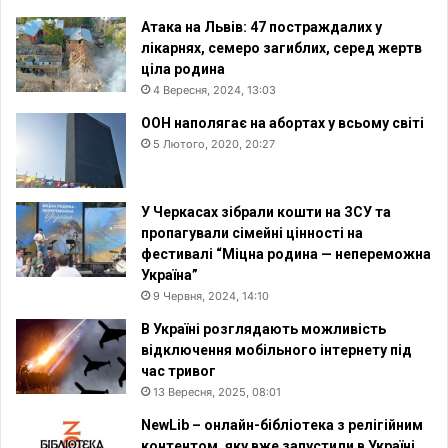
Атака на Львів: 47 постраждалих у
лікарнях, семеро загиблих, серед жертв
ціла родина
4 Вересня, 2024, 13:03
ООН наполягає на абортах у всьому світі
5 Лютого, 2020, 20:27
У Черкасах зібрали кошти на ЗСУ та
пропагували сімейні цінності на
фестивалі “Міцна родина — непереможна
Україна”
9 Червня, 2024, 14:10
В Україні розглядають можливість
відключення мобільного інтернету під
час тривог
13 Вересня, 2025, 08:01
NewLib – онлайн-бібліотека з релігійним
контентом, яку вже запустили в Україні