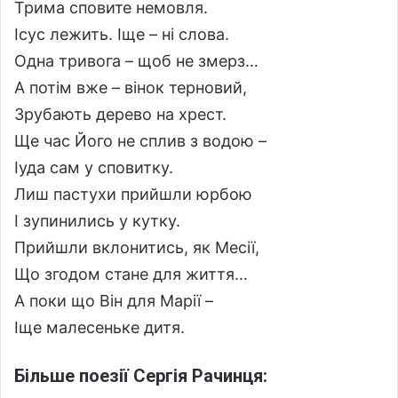
Трима сповите немовля.
Ісус лежить. Іще – ні слова.
Одна тривога – щоб не змерз…
А потім вже – вінок терновий,
Зрубають дерево на хрест.
Ще час Його не сплив з водою –
Іуда сам у сповитку.
Лиш пастухи прийшли юрбою
І зупинились у кутку.
Прийшли вклонитись, як Месії,
Що згодом стане для життя…
А поки що Він для Марії –
Іще малесеньке дитя.
Більше поезії Сергія Рачинця: