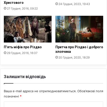
Р
Христового
24 Грудня, 2023, 19:43
а
27 Грудня, 2016, 09:22
ч
и
н
е
ц
ь
П’ять міфів про Різдво
Притча про Різдво і доброго
хлопчика
29 Грудня, 2016, 16:37
20 Грудня, 2020, 18:29
Залишити відповідь
Ваша e-mail адреса не оприлюднюватиметься.
Обов’язкові поля
позначені
*
К