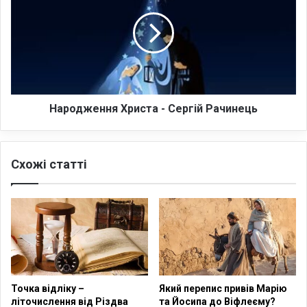
и
р
т
о
ч
д
а
ж
е
н
н
я
Народження Христа - Сергій Рачинець
Х
р
и
Схожі статті
с
т
а
-
С
е
р
г
і
Точка відліку –
Який перепис привів Марію
й
літочислення від Різдва
та Йосипа до Віфлеєму?