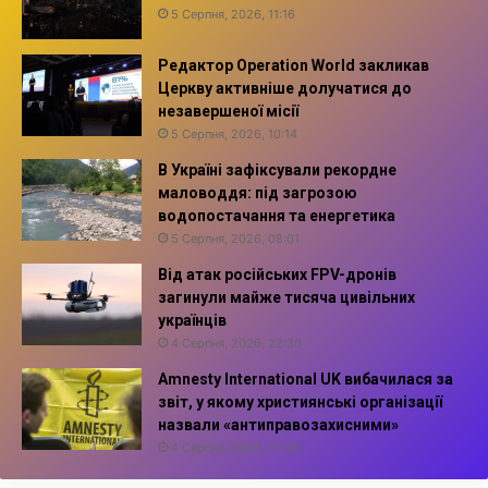
5 Серпня, 2026, 11:16
Редактор Operation World закликав
Церкву активніше долучатися до
незавершеної місії
5 Серпня, 2026, 10:14
В Україні зафіксували рекордне
маловоддя: під загрозою
водопостачання та енергетика
5 Серпня, 2026, 08:01
Від атак російських FPV-дронів
загинули майже тисяча цивільних
українців
4 Серпня, 2026, 22:30
Amnesty International UK вибачилася за
звіт, у якому християнські організації
назвали «антиправозахисними»
4 Серпня, 2026, 21:38