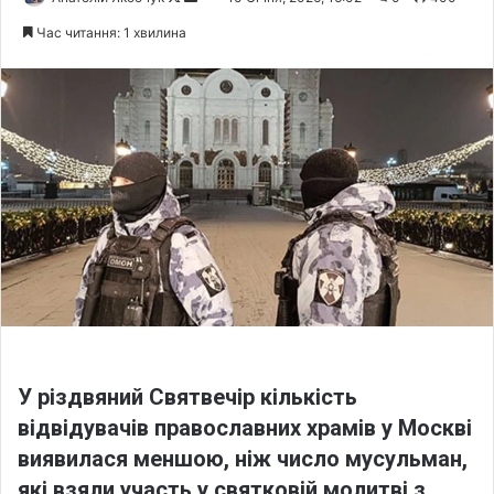
o
e
Час читання: 1 хвилина
l
n
l
d
o
a
w
n
o
e
n
m
X
a
i
l
У різдвяний Святвечір кількість
відвідувачів православних храмів у Москві
виявилася меншою, ніж число мусульман,
які взяли участь у святковій молитві з