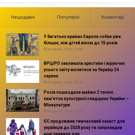
Нещодавні
Популярні
Коментарі
У багатьох країнах Європи собак уже
більше, ніж дітей віком до 15 років
8 Серпня, 2026, 21:28
ВРЦіРО закликала християн і віруючих
усього світу молитися за Україну 24
серпня
8 Серпня, 2026, 20:47
Росія пошкодила майже 2 тисячі
пам’яток культурної спадщини України —
Мінкультури
6 Серпня, 2026, 14:10
ЄС продовжив тимчасовий захист для
українців до 2028 року та запровадив
нові правила для