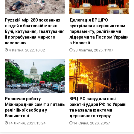
а
л
л
ь
а
м
Руzzкій мір: 280 похованих
Делегація ВРЦіРО
н
і
людей в братській могилі
зустрілася з керівництвом
а
л
Бучі, катування, ґвалтування
парламенту, релігійними
з
і
й пограбування мирного
лідерами та Послом України
в
т
населення
в Норвегії
и
а
4 Квітня, 2022, 16:02
23 Жовтня, 2025, 11:07
н
р
у
и
в
з
а
у
ч
є
е
б
н
о
н
г
Розпочав роботу
ВРЦіРО засудила нові
я
о
Міжнародний саміт з питань
ракетні удари РФ по Україні
в
релігійної свободи у
та назвала їх актами
с
Вашингтоні
державного терору
«
л
у
о
14 Липня, 2021, 15:24
14 Січня, 2026, 20:57
т
в