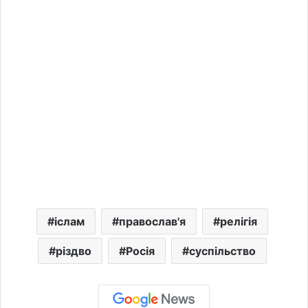
іслам
православ'я
релігія
різдво
Росія
суспільство