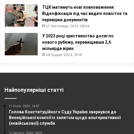
ТЦК матимуть нові повноваження:
Відеофіксація під час видачі повісток та
перевірки документів
27 Листопада, 2023, 08:04
У 2023 році християнство досягло
нового рубежу, перевищивши 2,6
мільярда вірян
29 Грудня, 2023, 15:19
Найпопулярніші статті
11 Січня, 2025, 14:57
Голова Конституційного Суду України звернувся до
Венеційської комісії із запитом щодо альтернативної
(невійськової) служби
11 Лютого, 2020, 19:07