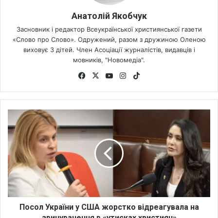
Анатолій Якобчук
Засновник і редактор Всеукраїнської християнської газети
«Слово про Слово». Одружений, разом з дружиною Оленою
виховує 3 дітей. Член Асоціації журналістів, видавців і
мовників, "Новомедіа".
Fa
X
Yo
Ins
Tik
ce
uT
tag
To
bo
ub
ra
k
ok
e
m
П
о
с
о
л
У
к
р
а
ї
Посол України у США жорстко відреагувала на
н
звинувачення в «утисках християн»