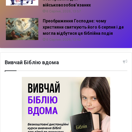
військовозобов’язаних
6 Серпня, 2026, 13:57
Преображення Господнє: чому
християни святкують його 6 серпня і де
могла відбутися ця біблійна подія
6 Серпня, 2026, 13:42
Вивчай Біблію вдома