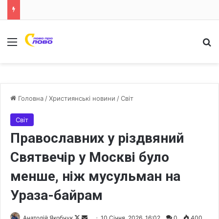
Меню
Ш
Головна
/
Християнські новини
/
Світ
Світ
Православних у різдвяний
Святвечір у Москві було
менше, ніж мусульман на
Ураза-байрам
Анатолій Якобчук
F
S
10 Січня, 2026, 16:02
0
400