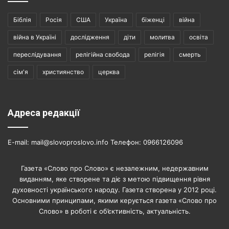
Біблія
Росія
США
Україна
біженці
війна
війна в Україні
дослідження
діти
молитва
освіта
переслідування
релігійна свобода
релігія
смерть
сім'я
християнство
церква
Адреса редакції
E-mail: mail@slovoproslovo.info Телефон: 0966126096
Газета «Слово про Слово» є незалежним, недержавним
виданням, яке створене та діє з метою підвищення рівня
духовності українського народу. Газета створена у 2012 році.
Основними принципами, якими керується газета «Слово про
Слово» в роботі є об’єктивність, актуальність.