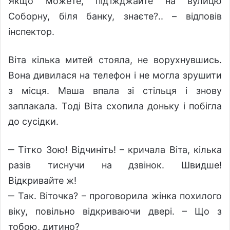
Якщо можете, під’їжджайте на вулицю
Соборну, біля банку, знаєте?.. – відповів
інспектор.
Віта кілька митей стояла, не ворухнувшись.
Вона дивилася на телефон і не могла зрушити
з місця. Маша впала зі стільця і знову
заплакала. Тоді Віта схопила доньку і побігла
до сусідки.
‒ Тітко Зою! Відчиніть! – кричала Віта, кілька
разів тиснучи на дзвінок. Швидше!
Відкривайте ж!
‒ Так. Віточка? – проговорила жінка похилого
віку, повільно відкриваючи двері. – Що з
тобою, дитино?