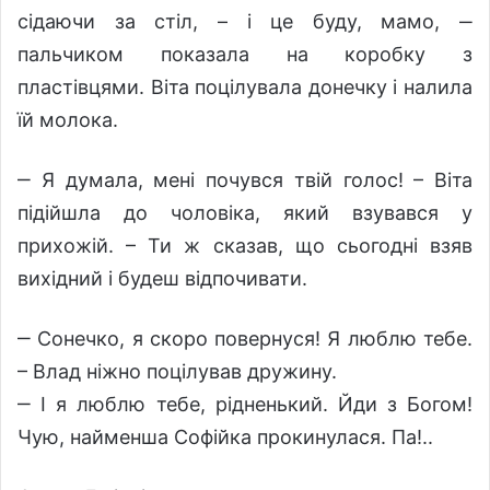
сідаючи за стіл, – і це буду, мамо, ‒
пальчиком показала на коробку з
пластівцями. Віта поцілувала донечку і налила
їй молока.
‒ Я думала, мені почувся твій голос! – Віта
підійшла до чоловіка, який взувався у
прихожій. – Ти ж сказав, що сьогодні взяв
вихідний і будеш відпочивати.
‒ Сонечко, я скоро повернуся! Я люблю тебе.
– Влад ніжно поцілував дружину.
‒ І я люблю тебе, рідненький. Йди з Богом!
Чую, найменша Софійка прокинулася. Па!..