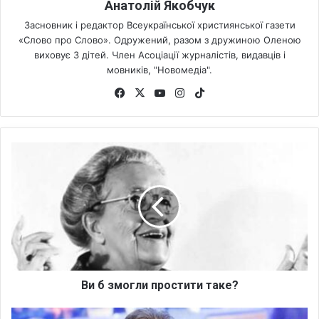
Анатолій Якобчук
Засновник і редактор Всеукраїнської християнської газети
«Слово про Слово». Одружений, разом з дружиною Оленою
виховує 3 дітей. Член Асоціації журналістів, видавців і
мовників, "Новомедіа".
Fa
X
Yo
Ins
Tik
ce
uT
tag
To
bo
ub
ra
k
ok
e
m
В
и
б
з
м
о
г
л
и
п
Ви б змогли простити таке?
р
о
У