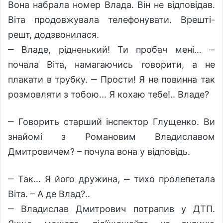
Вона набрала номер Влада. Він не відповідав.
Віта продовжувала телефонувати. Врешті-
решт, додзвонилася.
‒ Владе, рідненький! Ти пробач мені… ‒
почала Віта, намагаючись говорити, а не
плакати в трубку. ‒ Прости! Я не повинна так
розмовляти з тобою… Я кохаю тебе!.. Владе?
‒ Говорить старший інспектор Глущенко. Ви
знайомі з Романовим Владиславом
Дмитровичем? – почула вона у відповідь.
‒ Так… Я його дружина, ‒ тихо пролепетала
Віта. – А де Влад?..
‒ Владислав Дмитрович потрапив у ДТП.