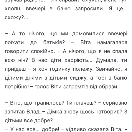
хлопці ввечері в баню запросили. Я це…
схожу?…
‒ А то нічого, що ми домовилися ввечері
поїхати до батьків? – Віта намагалася
говорити спокійно. – А нічого, що я не спала
всю ніч? В нас діти хворіють… Думала, ти
приїдеш – я хоч годинку полежу. Звичайно, я
цілими днями з дітьми сиджу, а тобі в баню
потрібно! – голос Віти затремтів від образи.
‒ Віто, що трапилось? Ти плачеш? – серйозно
запитав Влад. – Дімка знову щось натворив? З
дітьми все добре?
‒ У нас все… добре! – уїдливо сказала Віта. –