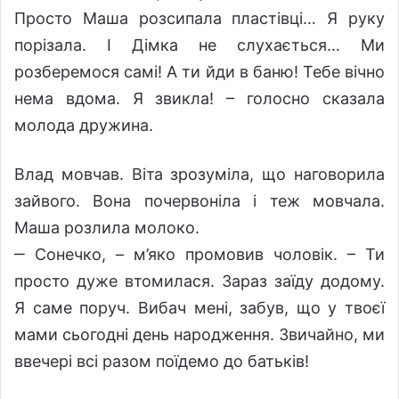
Просто Маша розсипала пластівці… Я руку
порізала. І Дімка не слухається… Ми
розберемося самі! А ти йди в баню! Тебе вічно
нема вдома. Я звикла! – голосно сказала
молода дружина.
Влад мовчав. Віта зрозуміла, що наговорила
зайвого. Вона почервоніла і теж мовчала.
Маша розлила молоко.
‒ Сонечко, – м’яко промовив чоловік. – Ти
просто дуже втомилася. Зараз заїду додому.
Я саме поруч. Вибач мені, забув, що у твоєї
мами сьогодні день народження. Звичайно, ми
ввечері всі разом поїдемо до батьків!