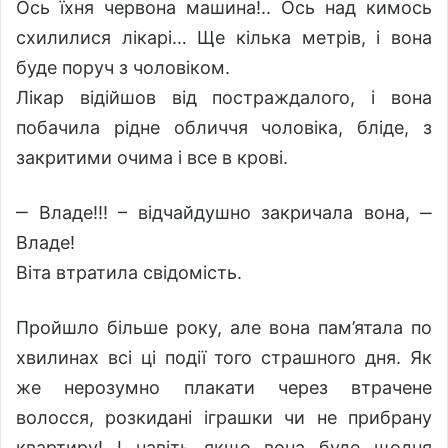
Ось їхня червона машина!.. Ось над кимось
схилилися лікарі… Ще кілька метрів, і вона
буде поруч з чоловіком.
Лікар відійшов від постраждалого, і вона
побачила рідне обличчя чоловіка, бліде, з
закритими очима і все в крові.
‒ Владе!!! – відчайдушно закричала вона, ‒
Владе!
Віта втратила свідомість.
Пройшло більше року, але вона пам’ятала по
хвилинах всі ці події того страшного дня. Як
же нерозумно плакати через втрачене
волосся, розкидані іграшки чи не прибрану
квартиру! І навіть якщо вона буде щодня