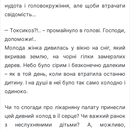
нудота і головокружіння, але щоби втрачати
свідомість…
‒ Токсикоз?!.. – промайнуло в голові. Господи,
допоможи!..
Молода жінка дивилась у вікно на сніг, який
вкривав землю, на чорні гілки замерзлих
дерев. Небо було сірим і безконечно далеким
– як в той день, коли вона втратила останню
дитину. І на душі в неї було так само холодно і
одиноко.
Чи то спогади про лікарняну палату принесли
цей дивний холод в її серце? Чи важкий ранок
з неслухняними дітьми? А, можливо,