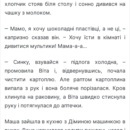
хлопчик стояв біля столу і сонно дивився на
чашку з молоком.
‒ Мамо, я хочу шоколадні пластівці, а не ці, –
капризно сказав він. – Хочу їсти в кімнаті і
дивитися мультики! Мама-а-а…
‒ Синку, взувайся – підлога холодна, –
промовила Віта і, відвернувшись, почала
чистити картоплю. Але раптом картоплина
випала з рук і вона боляче порізалася. Кров
хлинула на раковину, а Віта швидко стиснула
руку і потягнулася до аптечки.
Маша зайшла в кухню з Діминою машинкою в