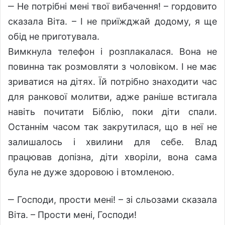
‒ Не потрібні мені твої вибачення! – гордовито
сказала Віта. – І не приїжджай додому, я ще
обід не приготувала.
Вимкнула телефон і розплакалася. Вона не
повинна так розмовляти з чоловіком. І не має
зриватися на дітях. Їй потрібно знаходити час
для ранкової молитви, адже раніше встигала
навіть почитати Біблію, поки діти спали.
Останнім часом так закрутилася, що в неї не
залишалось і хвилини для себе. Влад
працював допізна, діти хворіли, вона сама
була не дуже здоровою і втомленою.
‒ Господи, прости мені! – зі сльозами сказала
Віта. – Прости мені, Господи!