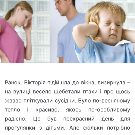
w
n
o
e
n
m
X
a
i
l
Р
анок. Вікторія підійшла до вікна, визирнула –
на вулиці весело щебетали птахи і про щось
жваво пліткували сусідки. Було по-весняному
тепло і красиво, якось по-особливому
радісно. Це був прекрасний день для
прогулянки з дітьми. Але скільки потрібно