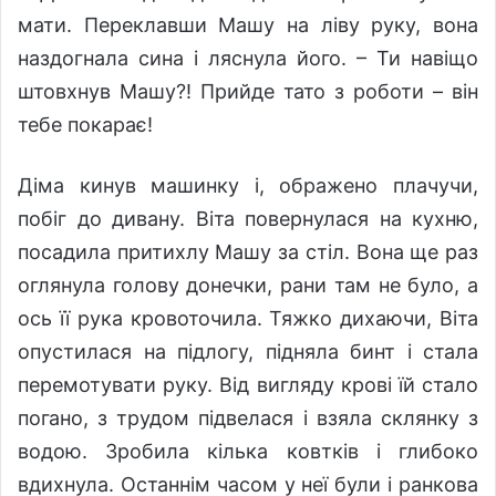
мати. Переклавши Машу на ліву руку, вона
наздогнала сина і ляснула його. – Ти навіщо
штовхнув Машу?! Прийде тато з роботи – він
тебе покарає!
Діма кинув машинку і, ображено плачучи,
побіг до дивану. Віта повернулася на кухню,
посадила притихлу Машу за стіл. Вона ще раз
оглянула голову донечки, рани там не було, а
ось її рука кровоточила. Тяжко дихаючи, Віта
опустилася на підлогу, підняла бинт і стала
перемотувати руку. Від вигляду крові їй стало
погано, з трудом підвелася і взяла склянку з
водою. Зробила кілька ковтків і глибоко
вдихнула. Останнім часом у неї були і ранкова