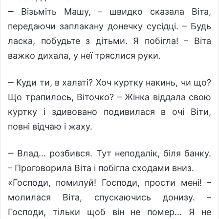
‒ Візьміть Машу, – швидко сказала Віта,
передаючи заплакану донечку сусідці. – Будь
ласка, побудьте з дітьми. Я побігла! – Віта
важко дихала, у неї тряслися руки.
‒ Куди ти, в халаті? Хоч куртку накинь, чи що?
Що трапилось, Віточко? – Жінка віддала свою
куртку і здивовано подивилася в очі Віти,
повні відчаю і жаху.
‒ Влад… розбився. Тут неподалік, біля банку.
– Проговорила Віта і побігла сходами вниз.
«Господи, помилуй! Господи, прости мені! –
молилася Віта, спускаючись донизу. –
Господи, тільки щоб він не помер… Я не