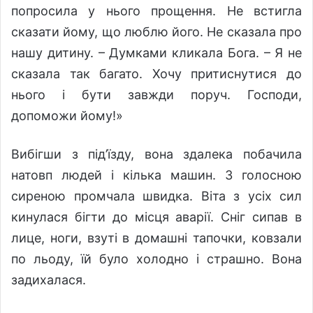
попросила у нього прощення. Не встигла
сказати йому, що люблю його. Не сказала про
нашу дитину. – Думками кликала Бога. – Я не
сказала так багато. Хочу притиснутися до
нього і бути завжди поруч. Господи,
допоможи йому!»
Вибігши з під’їзду, вона здалека побачила
натовп людей і кілька машин. З голосною
сиреною промчала швидка. Віта з усіх сил
кинулася бігти до місця аварії. Сніг сипав в
лице, ноги, взуті в домашні тапочки, ковзали
по льоду, їй було холодно і страшно. Вона
задихалася.