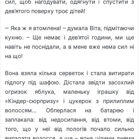
сил, щоб нагодувати, одягнути і спустити з
дев’ятого поверху троє дітей!
‒ Яка ж я втомлена! – думала Віта, підмітаючи
кухню. – Ще немає і дев’ятої години, ми ще
навіть не поснідали, а в мене вже нема сил ні
на що!
Вона взяла кілька серветок і стала витирати
підлогу під шафою. Дістала звідти засохлий
огризок яблука, маленьку іграшку від
«Кіндер-сюрпризу» і цукерок з прилиплим
волоссям… Обперлася на батарею і
заплакала: від недосипання, від втоми, від
того, що у неї від пологів почало сильно
випадати волосся, а ще – вона цілими днями