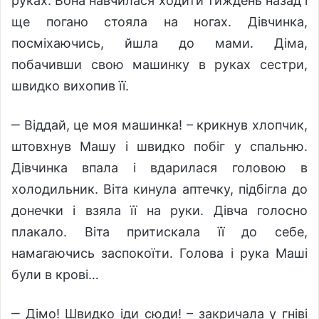
руках. Вона навчилася ходити тиждень назад і
ще погано стояла на ногах. Дівчинка,
посміхаючись, йшла до мами. Діма,
побачивши свою машинку в руках сестри,
швидко вихопив її.
‒ Віддай, це моя машинка! – крикнув хлопчик,
штовхнув Машу і швидко побіг у спальню.
Дівчинка впала і вдарилася головою в
холодильник. Віта кинула аптечку, підбігла до
донечки і взяла її на руки. Дівча голосно
плакало. Віта притискала її до себе,
намагаючись заспокоїти. Голова і рука Маші
були в крові…
‒ Дімо! Швидко іди сюди! – закричала у гніві