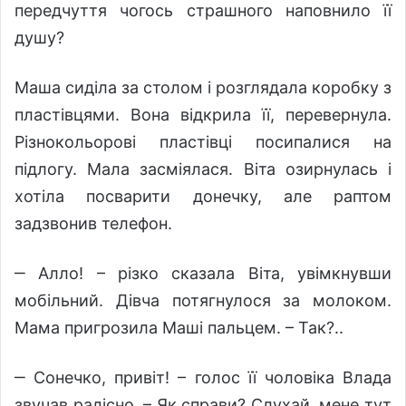
передчуття чогось страшного наповнило її
душу?
Маша сиділа за столом і розглядала коробку з
пластівцями. Вона відкрила її, перевернула.
Різнокольорові пластівці посипалися на
підлогу. Мала засміялася. Віта озирнулась і
хотіла посварити донечку, але раптом
задзвонив телефон.
‒ Алло! – різко сказала Віта, увімкнувши
мобільний. Дівча потягнулося за молоком.
Мама пригрозила Маші пальцем. – Так?..
‒ Сонечко, привіт! – голос її чоловіка Влада
звучав радісно. – Як справи? Слухай, мене тут