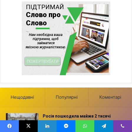
Нещодавні
Популярні
Коментарі
Росія пошкодила майже 2 тисячі
пам’яток культурної спадщини України —
Мінкультури