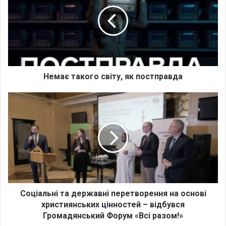
м
а
є
т
а
к
о
г
Немає такого світу, як постправда
о
с
С
в
о
і
ц
т
і
у
а
,
л
я
ь
к
н
п
і
о
т
Соціальні та державні перетворення на основі
с
а
християнських цінностей – відбувся
т
д
Громадянський Форум «Всі разом!»
п
е