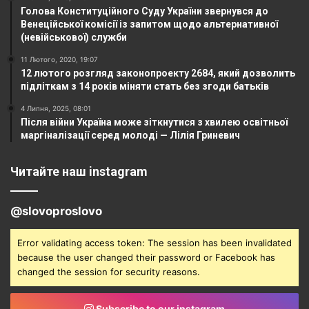
Голова Конституційного Суду України звернувся до
Венеційської комісії із запитом щодо альтернативної
(невійськової) служби
11 Лютого, 2020, 19:07
12 лютого розгляд законопроекту 2684, який дозволить
підліткам з 14 років міняти стать без згоди батьків
4 Липня, 2025, 08:01
Після війни Україна може зіткнутися з хвилею освітньої
маргіналізації серед молоді — Лілія Гриневич
Читайте наш instagram
@slovoproslovo
Error validating access token: The session has been invalidated
because the user changed their password or Facebook has
changed the session for security reasons.
Subscribe to our instagram