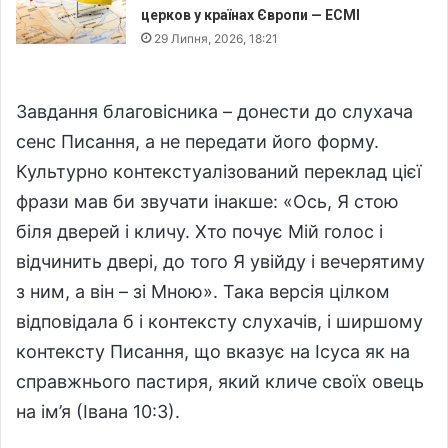
церков у країнах Європи — ECMI
29 Липня, 2026, 18:21
Завдання благовісника – донести до слухача
сенс Писання, а не передати його форму.
Культурно контекстуалізований переклад цієї
фрази мав би звучати інакше: «Ось, Я стою
біля дверей і кличу. Хто почує Мій голос і
відчинить двері, до того Я увійду і вечерятиму
з ним, а він – зі Мною». Така версія цілком
відповідала б і контексту слухачів, і ширшому
контексту Писання, що вказує на Ісуса як на
справжнього пастиря, який кличе своїх овець
на ім’я (Івана 10:3).