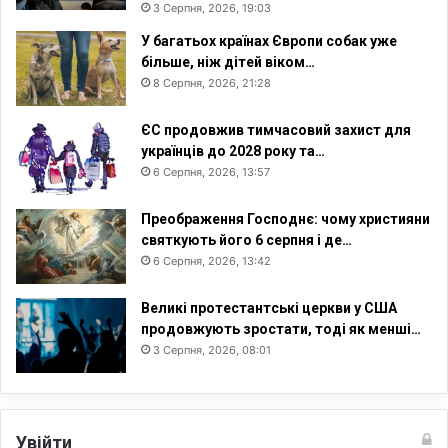
3 Серпня, 2026, 19:03
н
с
У багатьох країнах Європи собак уже
ь
більше, ніж дітей віком…
к
8 Серпня, 2026, 21:28
и
й
ЄС продовжив тимчасовий захист для
Ф
українців до 2028 року та…
о
6 Серпня, 2026, 13:57
р
у
Преображення Господнє: чому християни
м
святкують його 6 серпня і де…
«
6 Серпня, 2026, 13:42
В
с
Великі протестантські церкви у США
і
продовжують зростати, тоді як менші…
р
3 Серпня, 2026, 08:01
а
з
о
м
!
Увійти