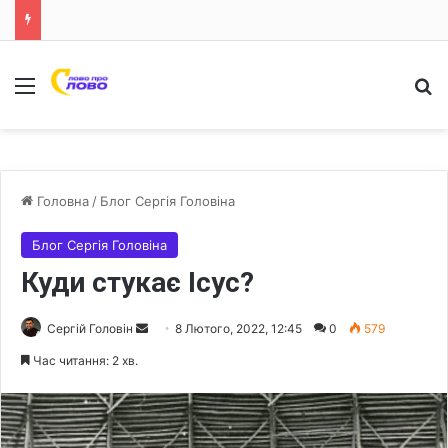
Меню
Ш
Головна
/
Блог Сергія Головіна
Блог Сергія Головіна
Куди стукає Ісус?
Сергій Головін
S
8 Лютого, 2022, 12:45
0
579
e
Час читання: 2 хв.
n
d
a