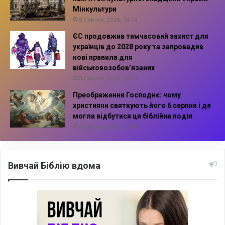
Мінкультури
6 Серпня, 2026, 14:10
ЄС продовжив тимчасовий захист для
українців до 2028 року та запровадив
нові правила для
військовозобов’язаних
6 Серпня, 2026, 13:57
Преображення Господнє: чому
християни святкують його 6 серпня і де
могла відбутися ця біблійна подія
6 Серпня, 2026, 13:42
Вивчай Біблію вдома