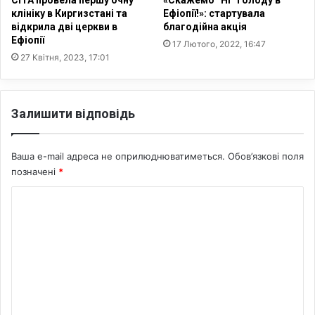
с
клініку в Киргизстані та
Ефіопії!»: стартувала
н
відкрила дві церкви в
благодійна акція
о
Ефіопії
17 Лютого, 2022, 16:47
в
27 Квітня, 2023, 17:01
і
х
р
и
Залишити відповідь
с
т
и
Ваша e-mail адреса не оприлюднюватиметься.
Обов’язкові поля
я
позначені
*
н
К
с
ь
о
к
м
и
х
е
ц
н
і
т
н