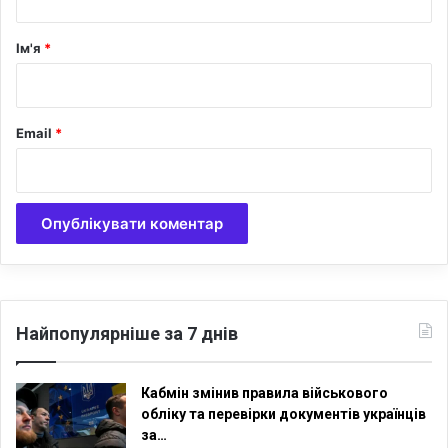
н
а
о
р
с
Ім'я
*
т
*
е
й
–
Email
*
в
і
д
б
у
в
с
я
Г
Найпопулярніше за 7 днів
р
о
м
Кабмін змінив правила військового
а
обліку та перевірки документів українців
д
за…
я