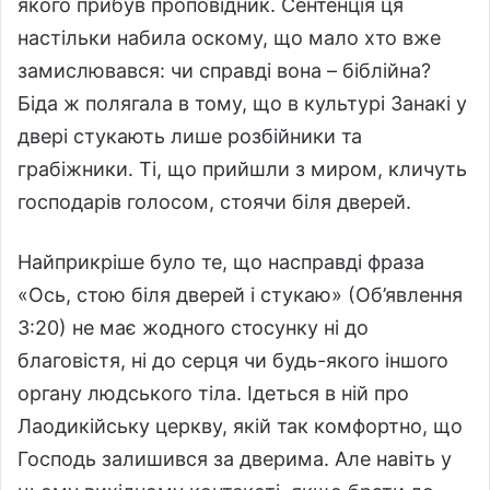
якого прибув проповідник. Сентенція ця
настільки набила оскому, що мало хто вже
замислювався: чи справді вона – біблійна?
Біда ж полягала в тому, що в культурі Занакі у
двері стукають лише розбійники та
грабіжники. Ті, що прийшли з миром, кличуть
господарів голосом, стоячи біля дверей.
Найприкріше було те, що насправді фраза
«Ось, стою біля дверей і стукаю» (Об’явлення
3:20) не має жодного стосунку ні до
благовістя, ні до серця чи будь-якого іншого
органу людського тіла. Ідеться в ній про
Лаодикійську церкву, якій так комфортно, що
Господь залишився за дверима. Але навіть у