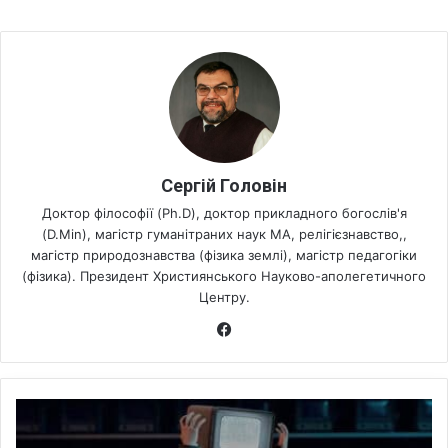
Сергій Головін
Доктор філософії (Ph.D), доктор прикладного богослів'я
(D.Min), магістр гуманітраних наук МА, релігієзнавство,,
магістр природознавства (фізика землі), магістр педагогіки
(фізика). Президент Християнського Науково-аполегетичного
Центру.
Fa
ce
bo
ok
Н
е