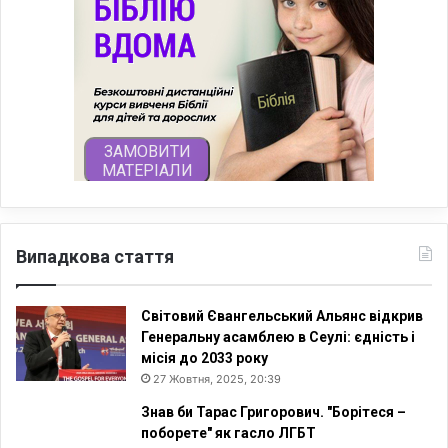
Випадкова стаття
Світовий Євангельський Альянс відкрив
Генеральну асамблею в Сеулі: єдність і
місія до 2033 року
27 Жовтня, 2025, 20:39
Знав би Тарас Григорович. "Борітеся –
поборете" як гасло ЛГБТ