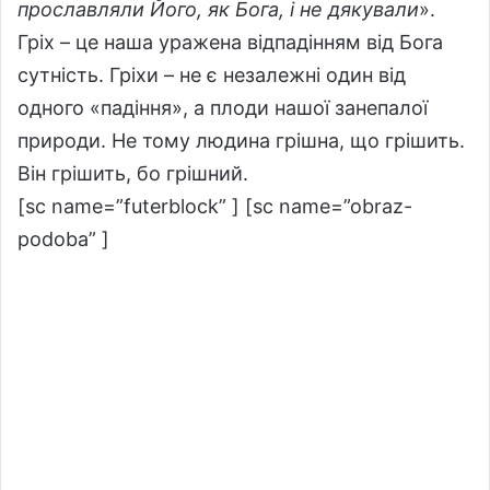
прославляли Його, як Бога, і не дякували
».
Гріх – це наша уражена відпадінням від Бога
сутність. Гріхи – не є незалежні один від
одного «падіння», а плоди нашої занепалої
природи. Не тому людина грішна, що грішить.
Він грішить, бо грішний.
[sc name=”futerblock” ] [sc name=”obraz-
podoba” ]