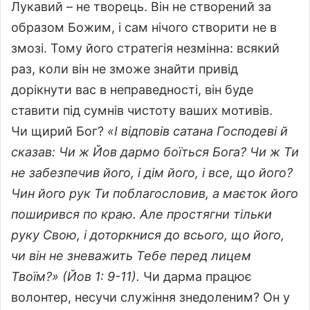
n
Лукавий – не творець. Він не створений за
e
образом Божим, і сам нічого створити не в
m
змозі. Тому його стратегія незмінна: всякий
a
раз, коли він не зможе знайти привід
i
l
дорікнути вас в неправедності, він буде
ставити під сумнів чистоту ваших мотивів.
Чи щирий Бог?
«
І відповів сатана Господеві й
сказав: Чи ж Йов дармо боїться Бога?
Чи ж Ти
не забезпечив його, і дім його, і все, що його?
Чин його рук Ти поблагословив, а маєток його
поширився по краю.
Але простягни тільки
руку Свою, і доторкнися до всього, що його,
чи він не зневажить Тебе перед лицем
Твоїм?
» (Йов 1: 9-11).
Чи дарма працює
волонтер, несучи служіння знедоленим? Он у