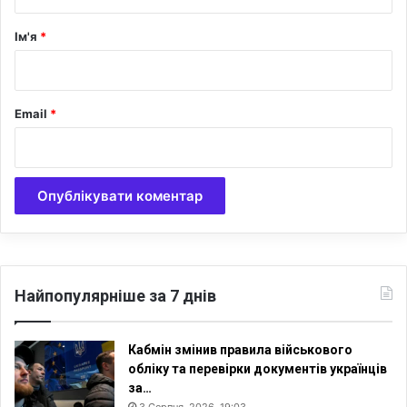
а
р
Ім'я
*
*
Email
*
Найпопулярніше за 7 днів
Кабмін змінив правила військового
обліку та перевірки документів українців
за…
3 Серпня, 2026, 19:03