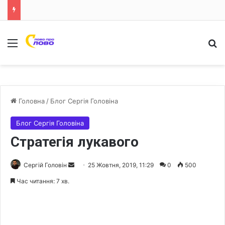
Меню
Ш
Головна
/
Блог Сергія Головіна
Блог Сергія Головіна
Стратегія лукавого
Сергій Головін
S
25 Жовтня, 2019, 11:29
0
500
e
Час читання: 7 хв.
n
d
a