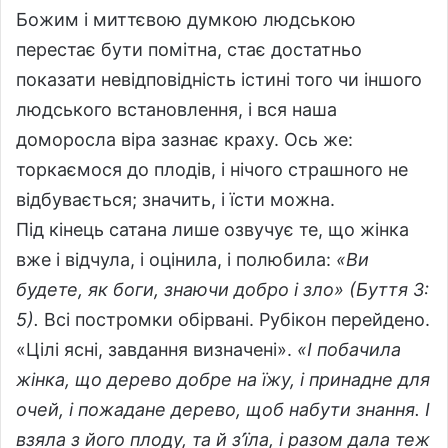
Божим і миттєвою думкою людською
перестає бути помітна, стає достатньо
показати невідповідність істині того чи іншого
людського встановлення, і вся наша
доморосла віра зазнає краху. Ось же:
торкаємося до плодів, і нічого страшного не
відбувається; значить, і їсти можна.
Під кінець сатана лише озвучує те, що жінка
вже і відчула, і оцінила, і полюбила:
«Ви
будете, як боги, знаючи добро і зло» (Буття 3:
5).
Всі постромки обірвані. Рубікон перейдено.
«Цілі ясні, завдання визначені».
«І побачила
жінка, що дерево добре на їжу, і принадне для
очей, і пожадане дерево, щоб набути знання. І
взяла з його плоду, та й з’їла, і разом дала теж