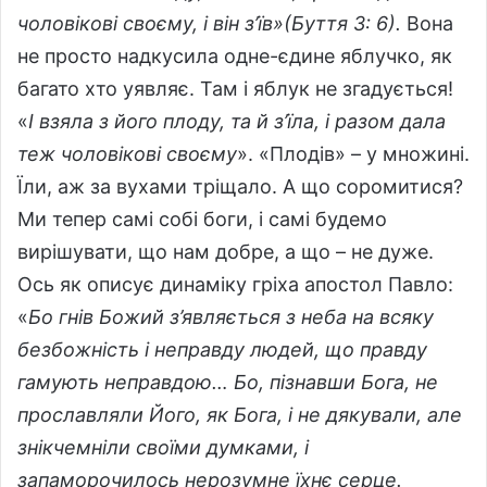
чоловікові своєму, і він з’їв»(Буття 3: 6).
Вона
не просто надкусила одне-єдине яблучко, як
багато хто уявляє. Там і яблук не згадується!
«
І взяла з його плоду, та й з’їла, і разом дала
теж чоловікові своєму
». «Плодів» – у множині.
Їли, аж за вухами тріщало. А що соромитися?
Ми тепер самі собі боги, і самі будемо
вирішувати, що нам добре, а що – не дуже.
Ось як описує динаміку гріха апостол Павло:
«
Бо гнів Божий з’являється з неба на всяку
безбожність і неправду людей, що правду
гамують неправдою…
Бо, пізнавши Бога, не
прославляли Його, як Бога, і не дякували, але
знікчемніли своїми думками, і
запаморочилось нерозумне їхнє серце.