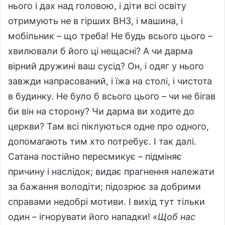
нього і дах над головою, і діти всі освіту
отримують не в гірших ВНЗ, і машина, і
мобільник – що треба! Не будь всього цього –
хвилювали б його ці нещасні? А чи дарма
вірний дружині ваш сусід? Он, і одяг у нього
завжди напрасований, і їжа на столі, і чистота
в будинку. Не було б всього цього – чи не бігав
би він на сторону? Чи дарма ви ходите до
церкви? Там всі піклуються одне про одного,
допомагають тим хто потребує. І так далі.
Сатана постійно пересмикує – підміняє
причину і наслідок; видає прагнення належати
за бажання володіти; підозрює за добрими
справами недобрі мотиви. І вихід тут тільки
один – ігнорувати його нападки!
«
Щоб нас