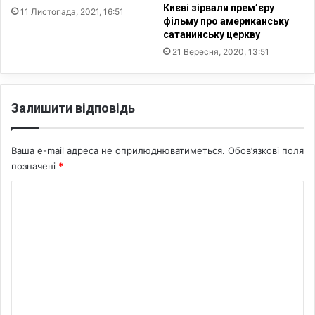
ж
Києві зірвали прем’єру
11 Листопада, 2021, 16:51
н
фільму про американську
я
сатанинську церкву
н
21 Вересня, 2020, 13:51
а
д
і
Залишити відповідь
я
?
Ваша e-mail адреса не оприлюднюватиметься.
Обов’язкові поля
позначені
*
К
о
м
е
н
т