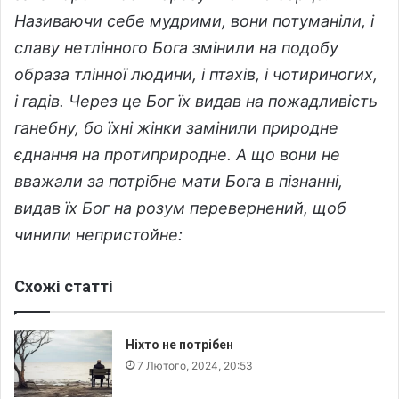
Називаючи себе мудрими, вони потуманіли,
і
славу нетлінного Бога змінили на подобу
образа тлінної людини, і птахів, і чотириногих,
і гадів. Через це Бог їх видав на пожадливість
ганебну, бо їхні жінки замінили природне
єднання на протиприродне. А що вони не
вважали за потрібне мати Бога в пізнанні,
видав їх Бог на розум перевернений, щоб
чинили непристойне:
Схожі статті
Ніхто не потрібен
7 Лютого, 2024, 20:53