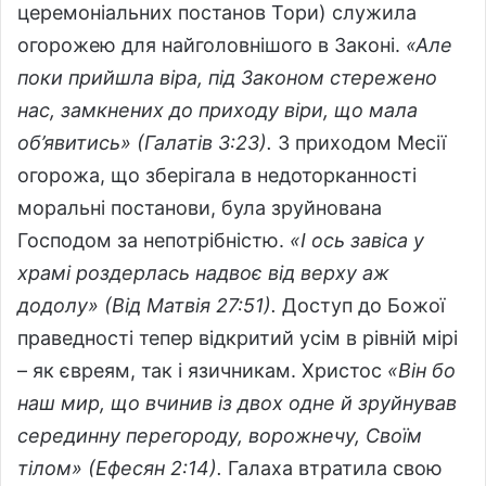
церемоніальних постанов Тори) служила
огорожею для найголовнішого в Законі.
«Але
поки прийшла віра, під Законом стережено
нас, замкнених до приходу віри, що мала
об’явитись» (Галатів 3:23).
З приходом Месії
огорожа, що зберігала в недоторканності
моральні постанови, була зруйнована
Господом за непотрібністю.
«І ось завіса у
храмі роздерлась надвоє від верху аж
додолу» (Від Матвія 27:51).
Доступ до Божої
праведності тепер відкритий усім в рівній мірі
– як євреям, так і язичникам. Христос
«Він бо
наш мир, що вчинив із двох одне й зруйнував
серединну перегороду, ворожнечу, Своїм
тілом» (Ефесян 2:14).
Галаха втратила свою