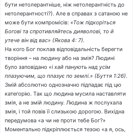
бути нетолерантніше, ніж нетолерантність до
нетолерантності?). Але в справах з сатаною не
може бути компромісів:
«Тож підкоріться
Богові та спротивляйтесь дияволові, то й
утече він від вас» (Якова 4: 7).
На кого Бог поклав відповідальність берегти
творіння – на людину або на змія? Людині
було заповідано
«і хай панують над усім
плазуючим, що плазує по землі.» (Буття 1:26).
Змій абсолютно однозначно підпадає під цю
категорію. Так що людина мусила наставляти
змія, а не змій людину. Людина ж послухала
змія, і той повів її слизькою дорогою. Вихідна
передумова «а чи не проти тебе Бог?»
Моментально підкріплюється тезою «а я, ось,