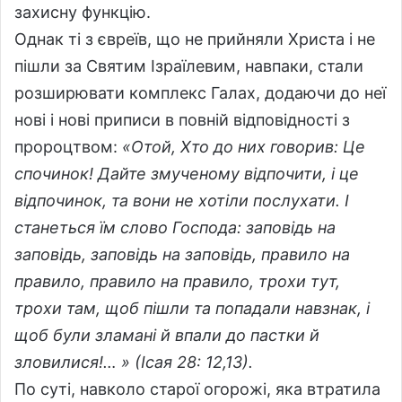
захисну функцію.
Однак ті з євреїв, що не прийняли Христа і не
пішли за Святим Ізраїлевим, навпаки, стали
розширювати комплекс Галах, додаючи до неї
нові і нові приписи в повній відповідності з
пророцтвом:
«
Отой, Хто до них говорив: Це
спочинок! Дайте змученому відпочити, і це
відпочинок, та вони не хотіли послухати.
І
станеться їм слово Господа: заповідь на
заповідь, заповідь на заповідь, правило на
правило, правило на правило, трохи тут,
трохи там, щоб пішли та попадали навзнак, і
щоб були зламані й впали до пастки й
зловилися!…
» (Ісая 28: 12,13).
По суті, навколо старої огорожі, яка втратила