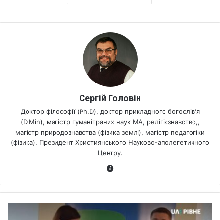
Сергій Головін
Доктор філософії (Ph.D), доктор прикладного богослів'я
(D.Min), магістр гуманітраних наук МА, релігієзнавство,,
магістр природознавства (фізика землі), магістр педагогіки
(фізика). Президент Християнського Науково-аполегетичного
Центру.
Fa
ce
bo
ok
Я
к