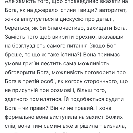
Але замість того, щоб справедливо вказати на
Бога, як на джерело істини і вищий авторитет,
жінка вплутується в дискусію про деталі,
береться, як би благочестиво, захищати Бога.
Замість того щоб викрити брехню, вказавши
на безглуздість самого питання (якщо Бог
бреше, то що ж таке істина?) Вона приймає
умови гри: їй лестить сама можливість
обговорити Бога, можливість поговорити про
Бога в третій особі, як когось стороннього, що
не присутній при розмові і, більш того,
здатного помилятися. Їй подобається судити
Бога – чи правий Він чи не правий. І хоча
формально вона виступила на захист Божих
слів, вона тим самим вже згрішила – визнала,