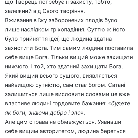
що Творець потребує її захисту, тобто,
залежний від Свого творіння.
Вживання в їжу заборонених плодів було
лише наслідком гріхопадіння. Суттю ж його
було прийняття ідеї, що людина здатна
захистити Бога. Тим самим людина поставила
себе вище Бога. Тільки вищий може захищати
нижчого. І той, хто здатний захищати Бога,
Який вищий всього сущого, виявляється
найвищою сутністю, сам стає богом. Сатані
залишиться лише висловити словами це вже
властиве людині гордовите бажання:
«будете
як боги, знаючи добро і зло».
Але цим справа не обмежується. Уявивши
себе вищим авторитетом, людина береться