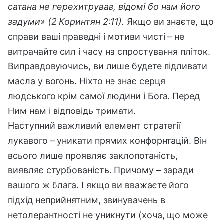
сатана не перехитрував, відомі бо нам його
задуми
» (2 Коринтян 2:11).
Якщо ви знаєте, що
справи ваші праведні і мотиви чисті – не
витрачайте сил і часу на спростування пліток.
Виправдовуючись, ви лише будете підливати
масла у вогонь. Ніхто не знає серця
людського крім самої людини і Бога. Перед
Ним нам і відповідь тримати.
Наступний важливий елемент стратегії
лукавого – уникати прямих конфорнтацій. Він
всього лише проявляє заклопотаність,
виявляє стурбованість. Причому – заради
вашого ж блага. І якщо ви вважаєте його
підхід неприйнятним, звинувачень в
нетолерантності не уникнути (хоча, що може