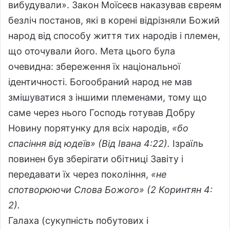
вибудували». Закон Моїсеєв наказував євреям
безліч постанов, які в корені відрізняли Божий
народ від способу життя тих народів і племен,
що оточували його. Мета цього була
очевидна: збереження їх національної
ідентичності. Богообраний народ не мав
змішуватися з іншими племенами, тому що
саме через нього Господь готував Добру
Новину порятунку для всіх народів,
«бо
спасіння від юдеїв» (Від Івана 4:22).
Ізраїль
повинен був зберігати обітниці Завіту і
передавати їх через покоління,
«не
спотворюючи Слова Божого» (2 Коринтян 4:
2).
Галаха (сукупність побутових і