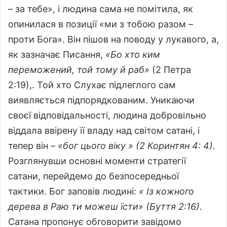
– за тебе», і людина сама не помітила, як
опинилася в позиції «ми з тобою разом –
проти Бога». Він пішов на поводу у лукавого, а,
як зазначає Писання,
«Бо хто ким
переможений, той тому й раб»
(2 Петра
2:19),. Той хто Слухає підлеглого сам
виявляється підпорядкованим. Уникаючи
своєї відповідальності, людина добровільно
віддала ввірену її владу над світом сатані, і
тепер він –
«бог цього віку » (2 Коринтян 4: 4).
Розглянувши основні моменти стратегії
сатани, перейдемо до безпосередньої
тактики. Бог заповів людині:
« Із кожного
дерева в Раю ти можеш їсти» (Буття 2:16).
Сатана пропонує обговорити завідомо