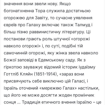
значення вони звели нову. Якщо
богонатхненна Тора служила достатньою
огорожею для Завіту, то сучасне уявлення
євреїв про Галаху включає також Талмуд і
більш пізню раввинистичну літературу. Ці
постанови грають роль штучної «огорожі
навколо огорожі» і, по суті, подібні тій
самочинній огорожі, яку жінка звела навколо
Божої заповіді в Едемському саду. Як з
гіркотою зауважує відомий історик іудаїзму
Готтліб Кляйн (1851-1914), «зараз вони
присвячують себе виключно цій Галасі, і
Ізраїль оточений «мережею Галах» настільки,
що його не може досягти жоден промінчик
сонця … Традиція етичного вчення Ізраїлю – це