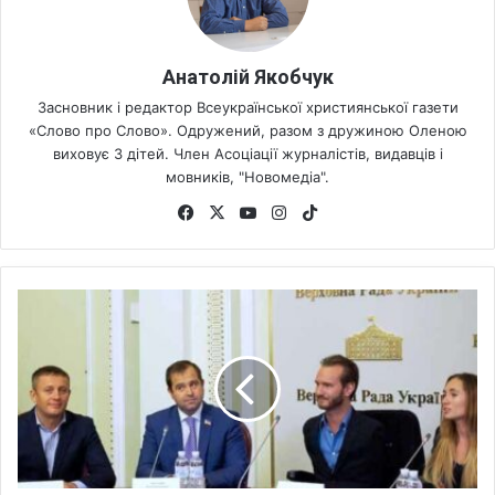
Анатолій Якобчук
Засновник і редактор Всеукраїнської християнської газети
«Слово про Слово». Одружений, разом з дружиною Оленою
виховує 3 дітей. Член Асоціації журналістів, видавців і
мовників, "Новомедіа".
Fa
X
Yo
Ins
Tik
ce
uT
tag
To
bo
ub
ra
k
ok
e
m
Н
і
к
В
у
й
ч
и
ч