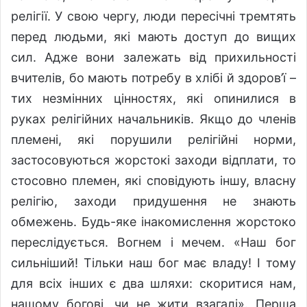
релігії. У свою чергу, люди пересічні тремтять
перед людьми, які мають доступ до вищих
сил. Адже вони залежать від прихильності
вчителів, бо мають потребу в хлібі й здоров’ї –
тих незмінних цінностях, які опинилися в
руках релігійних начальників. Якщо до членів
племені, які порушили релігійні норми,
застосовуються жорстокі заходи відплати, то
стосовно племен, які сповідують іншу, власну
релігію, заходи придушення не знають
обмежень. Будь-яке інакомислення жорстоко
переслідується. Вогнем і мечем. «Наш бог
сильніший! Тільки наш бог має владу! І тому
для всіх інших є два шляхи: скоритися нам,
нашому богові, чи не жити взагалі». Перша