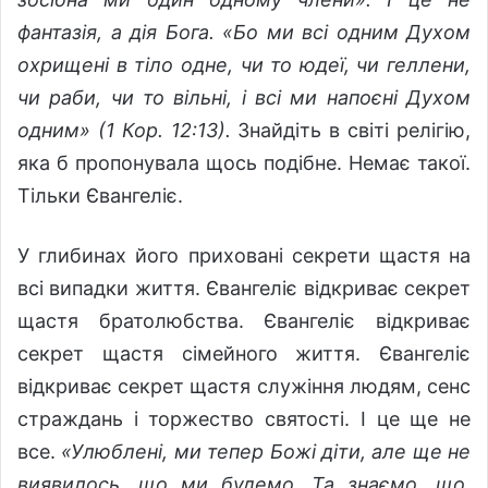
фантазія, а дія Бога. «Бо ми всі одним Духом
охрищені в тіло одне, чи то юдеї, чи геллени,
чи раби, чи то вільні, і всі ми напоєні Духом
одним» (1 Кор. 12:13).
Знайдіть в світі релігію,
яка б пропонувала щось подібне. Немає такої.
Тільки Євангеліє.
У глибинах його приховані секрети щастя на
всі випадки життя. Євангеліє відкриває секрет
щастя братолюбства. Євангеліє відкриває
секрет щастя сімейного життя. Євангеліє
відкриває секрет щастя служіння людям, сенс
страждань і торжество святості. І це ще не
все.
«Улюблені, ми тепер Божі діти, але ще не
виявилось, що ми будемо. Та знаємо, що,