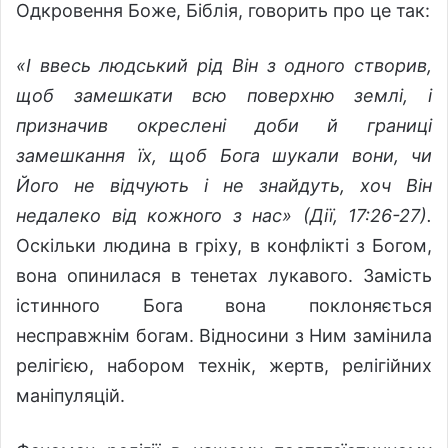
Одкровення Боже, Біблія, говорить про це так:
«І ввесь людський рід Він з одного створив,
щоб замешкати всю поверхню землі, і
призначив окреслені доби й границі
замешкання їх, щоб Бога шукали вони, чи
Його не відчують і не знайдуть, хоч Він
недалеко від кожного з нас» (Дії, 17:26-27).
Оскільки людина в гріху, в конфлікті з Богом,
вона опинилася в тенетах лукавого. Замість
істинного Бога вона поклоняється
несправжнім богам. Відносини з Ним замінила
релігією, набором технік, жертв, релігійних
маніпуляцій.