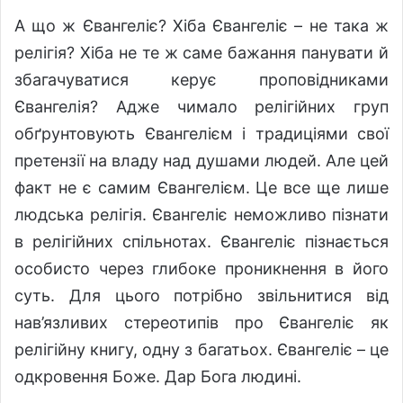
А що ж Євангеліє? Хіба Євангеліє – не така ж
релігія? Хіба не те ж саме бажання панувати й
збагачуватися керує проповідниками
Євангелія? Адже чимало релігійних груп
обґрунтовують Євангелієм і традиціями свої
претензії на владу над душами людей. Але цей
факт не є самим Євангелієм. Це все ще лише
людська релігія. Євангеліє неможливо пізнати
в релігійних спільнотах. Євангеліє пізнається
особисто через глибоке проникнення в його
суть. Для цього потрібно звільнитися від
нав’язливих стереотипів про Євангеліє як
релігійну книгу, одну з багатьох. Євангеліє – це
одкровення Боже. Дар Бога людині.