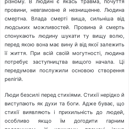
різному. В людині є якась травма, почуття
провини, невгамовне й незнищенне. Людина
смертна. Влада смерті вища, сильніша від
людських можливостей. Провина й смерть
спонукають людину шукати ту вищу волю,
перед якою вона має вину й від якої залежить
її життя. При всій своїй могутності, людина
потребує заступництва вищого начала. Ці
передумови послужили основою створення
релігій.
Люди безсилі перед стихіями. Стихії нерідко й
виступають як духи та боги. Адже буває, що
стихії виявляють і прихильність до людей,
особливо якщо їм догодити гарним