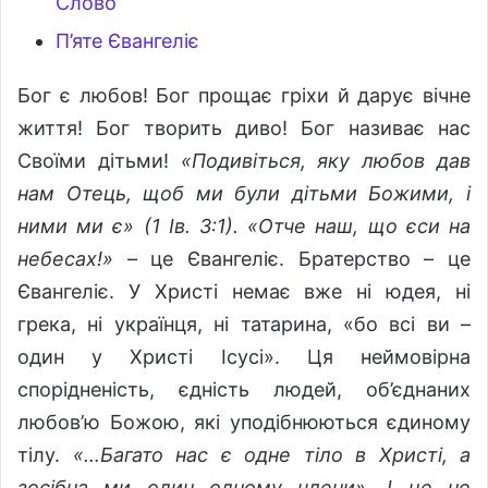
Слово
П’яте Євангеліє
Бог є любов! Бог прощає гріхи й дарує вічне
життя! Бог творить диво! Бог називає нас
Своїми дітьми!
«Подивіться, яку любов дав
нам Отець, щоб ми були дітьми Божими, і
ними ми є» (1 Ів. 3:1). «Отче наш, що єси на
небесах!»
– це Євангеліє. Братерство – це
Євангеліє. У Христі немає вже ні юдея, ні
грека, ні українця, ні татарина, «бо всі ви –
один у Христі Ісусі». Ця неймовірна
спорідненість, єдність людей, об’єднаних
любов’ю Божою, які уподібнюються єдиному
тілу.
«…Багато нас є одне тіло в Христі, а
зосібна ми один одному члени». І це не