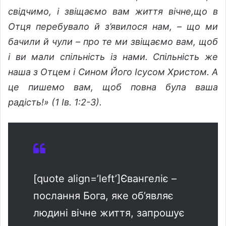
свідчимо, і звіщаємо вам життя вічне,що в
Отця перебувало й з’явилося нам, – що ми
бачили й чули – про те ми звіщаємо вам, щоб
і ви мали спільність із нами. Спільність же
наша з Отцем і Сином Його Ісусом Христом. А
це пишемо вам, щоб повна була ваша
радість!» (1 Ів. 1:2-3).
[quote align=’left’]Євангеліє –
послання Бога, яке об’являє
людині вічне життя, запрошує