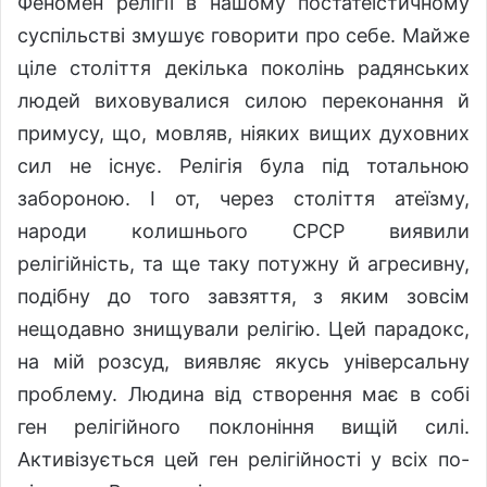
Феномен релігії в нашому постатеїстичному
суспільстві змушує говорити про себе. Майже
ціле століття декілька поколінь радянських
людей виховувалися силою переконання й
примусу, що, мовляв, ніяких вищих духовних
сил не існує. Релігія була під тотальною
забороною. І от, через століття атеїзму,
народи колишнього СРСР виявили
релігійність, та ще таку потужну й агресивну,
подібну до того завзяття, з яким зовсім
нещодавно знищували релігію. Цей парадокс,
на мій розсуд, виявляє якусь універсальну
проблему. Людина від створення має в собі
ген релігійного поклоніння вищій силі.
Активізується цей ген релігійності у всіх по-