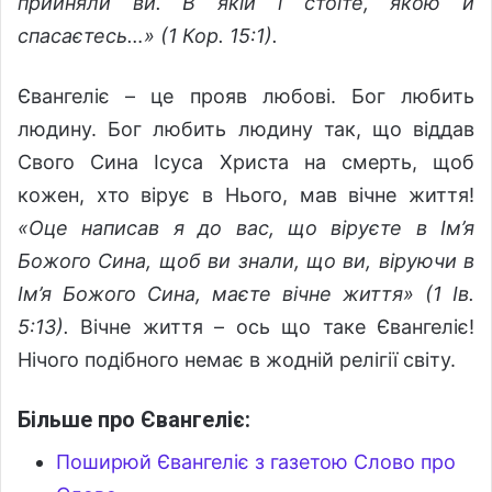
прийняли ви. В якій і стоїте, якою й
спасаєтесь…» (1 Кор. 15:1).
Євангеліє – це прояв любові. Бог любить
людину. Бог любить людину так, що віддав
Свого Сина Ісуса Христа на смерть, щоб
кожен, хто вірує в Нього, мав вічне життя!
«Оце написав я до вас, що віруєте в Ім’я
Божого Сина, щоб ви знали, що ви, віруючи в
Ім’я Божого Сина, маєте вічне життя» (1 Ів.
5:13).
Вічне життя – ось що таке Євангеліє!
Нічого подібного немає в жодній релігії світу.
Більше про Євангеліє:
Поширюй Євангеліє з газетою Слово про