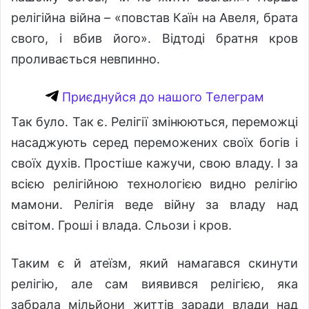
релігійна війна – «повстав Каїн на Авеля, брата
свого, і вбив його». Відтоді братня кров
проливається невпинно.
Приєднуйся до нашого Телеграм
Так було. Так є. Релігії змінюються, переможці
насаджують серед переможених своїх богів і
своїх духів. Простіше кажучи, свою владу. І за
всією релігійною технологією видно релігію
мамони. Релігія веде війну за владу над
світом. Гроші і влада. Сльози і кров.
Таким є й атеїзм, який намагався скинути
релігію, але сам виявився релігією, яка
забрала мільйони життів заради влади над