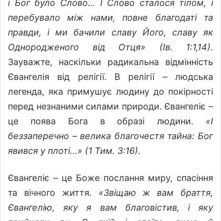
і Бог було Слово… І Слово сталося тілом, і
перебувало між нами, повне благодаті та
правди, і ми бачили славу Його, славу як
Однородженого від Отця» (Ів. 1:1,14).
Зауважте, наскільки радикальна відмінність
Євангелія від релігії. В релігії – людська
легенда, яка примушує людину до покірності
перед незнаними силами природи. Євангеліє –
це поява Бога в образі людини.
«І
беззаперечно – велика благочестя тайна: Бог
явився у плоті…» (1 Тим. 3:16).
Євангеліє – це Боже послання миру, спасіння
та вічного життя.
«Звіщаю ж вам браття,
Євангелію, яку я вам благовістив, і яку