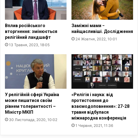
м
’
о
я
л
з
и
о
Вплив російського
Заміжні мами −
т
к
вторгнення: змінюється
найщасливіші. Дослідження
и
релігійний ландшафт
24 Жовтня, 2022, 10:01
с
13 Травня, 2023, 18:05
я
з
а
У
к
р
а
ї
У релігійній сфері Україна
«Релігія і наука: від
н
може пишатися своїм
протистояння до
у
рівнем толерантності –
взаємодоповнення»: 27-28
Міністр МКІП
травня відбулася
міжнародна конференція
30 Листопада, 2020, 10:02
1 Червня, 2021, 11:36