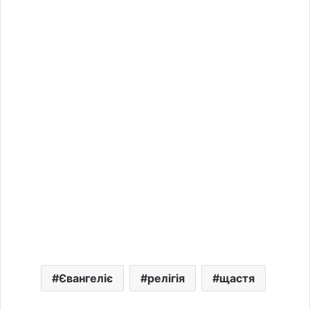
Євангеліє
релігія
щастя