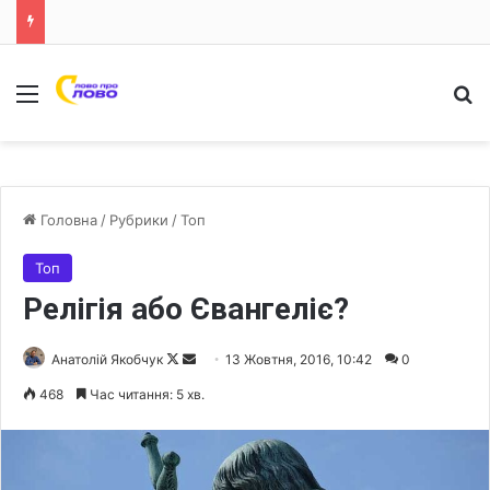
Меню
Ш
Головна
/
Рубрики
/
Топ
Топ
Релігія або Євангеліє?
Анатолій Якобчук
F
S
13 Жовтня, 2016, 10:42
0
o
e
468
Час читання: 5 хв.
l
n
l
d
o
a