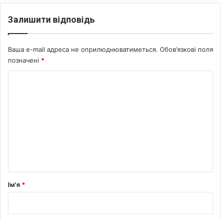
Залишити відповідь
Ваша e-mail адреса не оприлюднюватиметься.
Обов’язкові поля
позначені
*
К
о
м
е
н
т
а
р
Ім'я
*
*