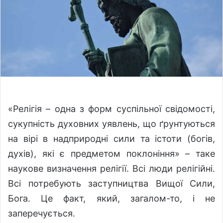
w
n
o
e
n
m
X
a
i
l
«Релігія – одна з форм суспільної свідомості,
сукупність духовних уявлень, що ґрунтуються
на вірі в надприродні сили та істоти (богів,
духів), які є предметом поклоніння» – таке
наукове визначення релігії. Всі люди релігійні.
Всі потребують заступництва Вищої Сили,
Бога. Це факт, який, загалом-то, і не
заперечується.