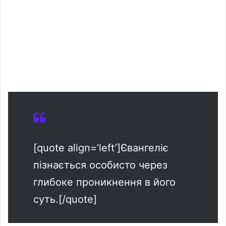
[quote align=’left’]Євангеліє
пізнається особисто через
глибоке проникнення в його
суть.[/quote]