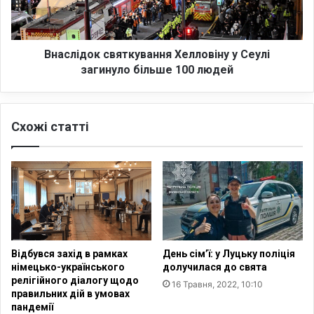
ї
д
о
о
б
к
р
с
Внаслідок святкування Хелловіну у Сеулі
а
в
загинуло більше 100 людей
н
я
и
т
й
к
Схожі статті
Л
у
у
в
л
а
а
н
Д
н
а
я
С
Х
і
е
л
л
Відбувся захід в рамках
День сім’ї: у Луцьку поліція
в
л
німецько-українського
долучилася до свята
а
о
релігійного діалогу щодо
16 Травня, 2022, 10:10
.
в
правильних дій в умовах
Щ
і
пандемії