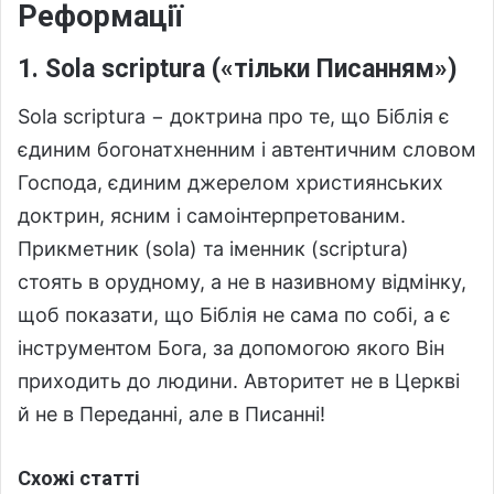
Реформації
1. Sola scriptura («тільки Писанням»)
Sola scriptura − доктрина про те, що Біблія є
єдиним богонатхненним і автентичним словом
Господа, єдиним джерелом християнських
доктрин, ясним і самоінтерпретованим.
Прикметник (sola) та іменник (scriptura)
стоять в орудному, а не в називному відмінку,
щоб показати, що Біблія не сама по собі, а є
інструментом Бога, за допомогою якого Він
приходить до людини. Авторитет не в Церкві
й не в Переданні, але в Писанні!
Схожі статті