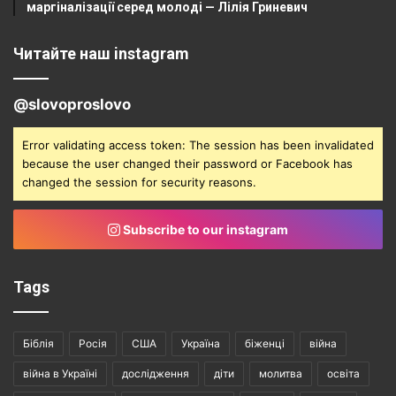
маргіналізації серед молоді — Лілія Гриневич
Читайте наш instagram
@slovoproslovo
Error validating access token: The session has been invalidated
because the user changed their password or Facebook has
changed the session for security reasons.
Subscribe to our instagram
Tags
Біблія
Росія
США
Україна
біженці
війна
війна в Україні
дослідження
діти
молитва
освіта