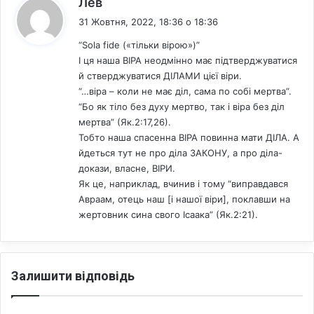
Лев
1
31 Жовтня, 2022, 18:36 о 18:36
0
0
“Sola fide («тільки вірою»)”
л
І ця наша ВІРА неодмінно має підтверджуватися
ю
й стверджуватися ДІЛАМИ цієї віри.
д
“…віра – коли не має діл, сама по собі мертва”.
е
“Бо як тіло без духу мертво, так і віра без діл
й
мертва” (Як.2:17,26).
Тобто наша спасенна ВІРА повинна мати ДІЛА. А
йдеться тут не про діла ЗАКОНУ, а про діла-
докази, власне, ВІРИ.
Як це, наприклад, вчинив і тому “виправдався
Авраам, отець наш [і нашої віри], поклавши на
жертовник сина свого Ісаака” (Як.2:21).
Залишити відповідь