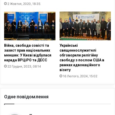
о
н
2 Жовтня, 2020, 18:35
ц
у
е
у
о
С
з
е
н
у
а
л
ч
і
а
з
Війна, свобода совісті та
Українські
є
а
захист прав національних
священнослужителі
д
меншин: У Києві відбулася
обговорили релігійну
г
нарада ВРЦіРО та ДЕСС
свободу з послом США в
л
и
рамках адвокаційного
я
н
22 Грудня, 2023, 08:14
візиту
У
у
16 Лютого, 2024, 15:02
к
л
р
о
а
б
ї
і
Одне повідомлення
н
л
и
ь
?
ш
:
е