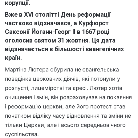
корупції.
Вже в XVI столітті День реформації
частково відзначався, а Курфюрст
Саксонії Йоганн-Георг II в 1667 році
оголосив святом 31 жовтня. Ця дата
відзначається в більшості євангелічних
країн.
Мартіна Лютера обурила не євангельська
поведінка церковних діячів, які потонули у
розпусті, лицемірстві та єресі. Лютер хотів
очищення і змін, він розраховував на покаяння
і реформацію церкви, але його протест став
початком відліку часу відновлення та зміни не
тільки Церкви, але і всього середньовічного
суспільства.