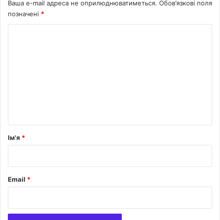
Ваша e-mail адреса не оприлюднюватиметься.
Обов’язкові поля
позначені
*
К
о
м
е
н
т
а
р
Ім'я
*
*
Email
*