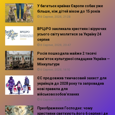
У багатьох країнах Європи собак уже
більше, ніж дітей віком до 15 років
8 Серпня, 2026, 21:28
ВРЦіРО закликала християн і віруючих
усього світу молитися за Україну 24
серпня
8 Серпня, 2026, 20:47
Росія пошкодила майже 2 тисячі
пам’яток культурної спадщини України —
Мінкультури
6 Серпня, 2026, 14:10
ЄС продовжив тимчасовий захист для
українців до 2028 року та запровадив
нові правила для
військовозобов’язаних
6 Серпня, 2026, 13:57
Преображення Господнє: чому
християни святкують його 6 серпня і де