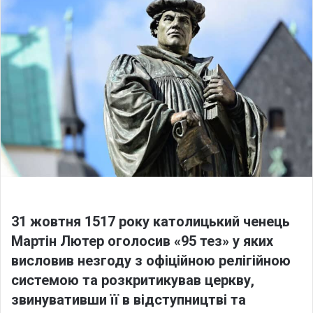
o
a
w
n
o
e
n
m
X
a
i
l
31 жовтня 1517 року католицький ченець
Мартін Лютер оголосив «95 тез» у яких
висловив незгоду з офіційною релігійною
системою та розкритикував церкву,
звинувативши її в відступництві та