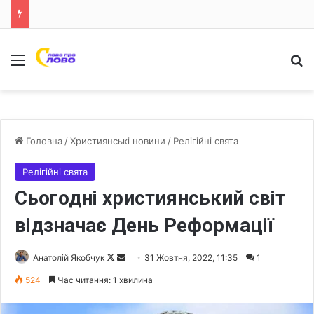
Меню
Ш
Головна
/
Християнські новини
/
Релігійні свята
Релігійні свята
Сьогодні християнський світ
відзначає День Реформації
Анатолій Якобчук
F
S
31 Жовтня, 2022, 11:35
1
o
e
524
Час читання: 1 хвилина
l
n
l
d