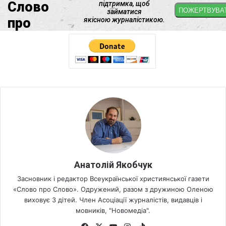
Анатолій Якобчук
Засновник і редактор Всеукраїнської християнської газети
«Слово про Слово». Одружений, разом з дружиною Оленою
виховує 3 дітей. Член Асоціації журналістів, видавців і
мовників, "Новомедіа".