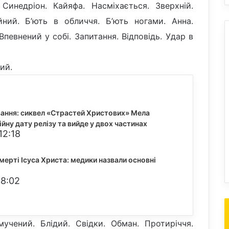
Синедріон. Кайяфа. Насміхається. Зверхній.
йний. Б’ють в обличчя. Б’ють ногами. Анна.
певнений у собі. Запитання. Відповідь. Удар в
ий.
вання: сиквел «Страстей Христових» Мела
йну дату релізу та вийде у двох частинах
12:18
ерті Ісуса Христа: медики назвали основні
08:02
мучений. Блідий. Свідки. Обман. Протиріччя.