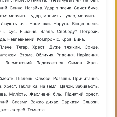
аний. Спина. Нагайка. Удар з плеча. Свист бича.
Ритм: мовчить – удар, мовчить – удар, мовчить –
в’язують очі. Насмішки. Наруга. Вінценосець.
чі. Ісус. Рішення. Влада. Свободу? Погрози.
да. Невпевнений. Компроміс. Кров. Вина.
 Плече. Тягар. Хрест. Дуже тяжкий. Сонце.
антажем. Втома. Обличчя. Ридання. Нарікання.
ка. Знеможений. Задихається. Симон. Жаль.
мерть. Південь. Сльози. Роззяви. Причитання.
. Хрест. Табличка. На землі. Цвяхи. Забивають.
ва. Милість. Жахливий біль. Піднятий хрест.
ений. Спазми. Важко дихає. Сарказм. Сльози.
дають жереб. Темнота.