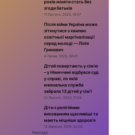
років міняти стать без
згоди батьків
11 Лютого, 2020, 19:07
Після війни Україна може
зіткнутися з хвилею
освітньої маргіналізації
серед молоді — Лілія
Гриневич
4 Липня, 2025, 08:01
Дітей повертають у сім’ю
– у Німеччині відбувся суд
у справі, по якій
ювенальна служба
забрала 13 дітей у сім’ї
21 Лютого, 2023, 17:29
Діти з релігійним
вихованням щасливіші та
мають міцніше здоров’я
12 Вересня, 2019, 22:06
Авокадо