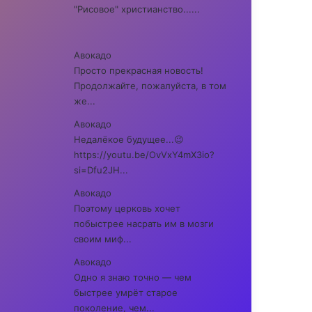
"Рисовое" христианство......
Авокадо
Просто прекрасная новость!
Продолжайте, пожалуйста, в том
же...
Авокадо
Недалёкое будущее...😉
https://youtu.be/OvVxY4mX3io?
si=Dfu2JH...
Авокадо
Поэтому церковь хочет
побыстрее насрать им в мозги
своим миф...
Авокадо
Одно я знаю точно — чем
быстрее умрёт старое
поколение, чем...