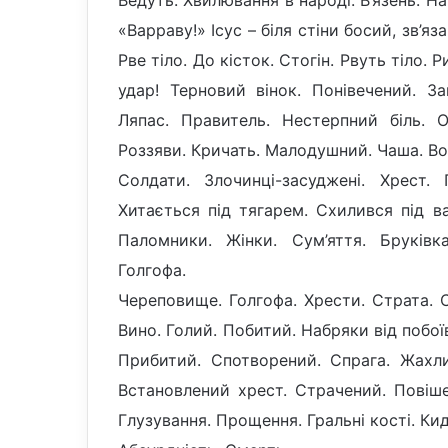
«Варраву!» Ісус – біля стіни босий, зв’яз
Рве тіло. До кісток. Стогін. Рвуть тіло. 
удар! Терновий вінок. Понівечений. За
Ляпас. Правитель. Нестерпний біль. О
Роззяви. Кричать. Малодушний. Чаша. Во
Солдати. Злочинці-засуджені. Хрест.
Хитається під тягарем. Схилився під в
Паломники. Жінки. Сум’яття. Бруків
Голгофа.
Череповище. Голгофа. Хрести. Страта. С
Вино. Голий. Побитий. Набряки від побоїв
Прибитий. Спотворений. Спрага. Жахли
Встановлений хрест. Страчений. Повіш
Глузування. Прощення. Гральні кості. Ки