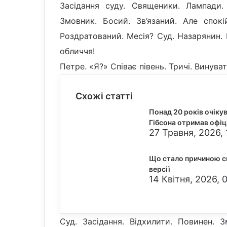
Засідання суду. Священики. Лампади. 
Змовник. Босий. Зв’язаний. Але спокі
Роздратований. Месія? Суд. Назарянин. В
обличчя!
Петре. «Я?» Співає півень. Тричі. Винуват
Схожі статті
Понад 20 років очіку
Гібсона отримав офіці
27 Травня, 2026, 
Що стало причиною см
версії
14 Квітня, 2026, 
Суд. Засідання. Відхилити. Повинен. З