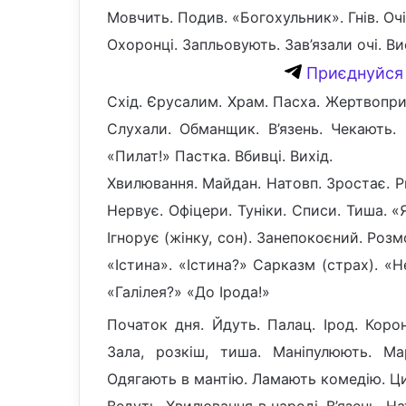
Мовчить. Подив. «Богохульник». Гнів. Оч
Охоронці. Запльовують. Зав’язали очі. Ви
Приєднуйся 
Схід. Єрусалим. Храм. Пасха. Жертвопри
Слухали. Обманщик. В’язень. Чекають.
«Пилат!» Пастка. Вбивці. Вихід.
Хвилювання. Майдан. Натовп. Зростає. Р
Нервує. Офіцери. Туніки. Списи. Тиша. 
Ігнорує (жінку, сон). Занепокоєний. Розм
«Істина». «Істина?» Сарказм (страх). «Н
«Галілея?» «До Ірода!»
Початок дня. Йдуть. Палац. Ірод. Корона
Зала, розкіш, тиша. Маніпулюють. М
Одягають в мантію. Ламають комедію. Ци
Ведуть. Хвилювання в народі. В’язень. Н