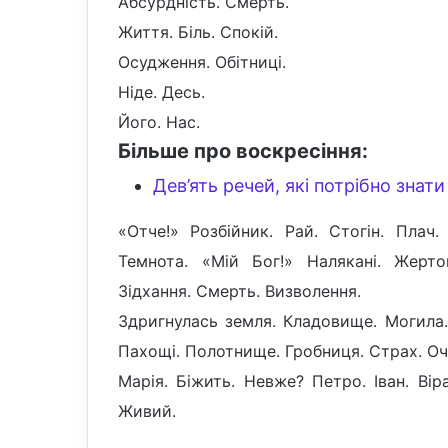
Абсурдність. Смерть.
Життя. Біль. Спокій.
Осудження. Обітниці.
Ніде. Десь.
Його. Нас.
Більше про воскресіння:
Дев’ять речей, які потрібно знат
«Отче!» Розбійник. Рай. Стогін. Плач
Темнота. «Мій Бог!» Налякані. Жерто
Зідхання. Смерть. Визволення.
Здригнулась земля. Кладовище. Могила. 
Пахощі. Полотнище. Гробниця. Страх. Очі
Марія. Біжить. Невже? Петро. Іван. Вір
Живий.