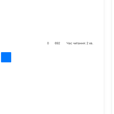
0
692
Час читання: 2 хв.
st
Messenger