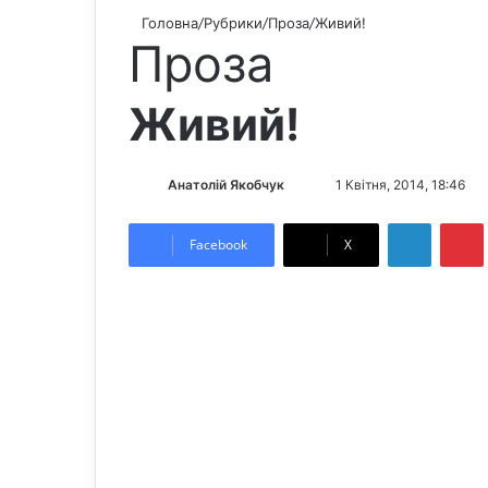
Головна
/
Рубрики
/
Проза
/
Живий!
Проза
Живий!
Анатолій Якобчук
F
S
1 Квітня, 2014, 18:46
o
e
LinkedIn
Pintere
l
n
Facebook
X
l
d
o
a
w
n
o
e
n
m
X
a
i
l