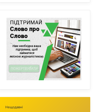
Нещодавні