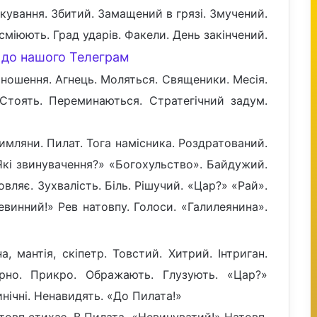
ікування. Збитий. Замащений в грязі. Змучений.
сміюють. Град ударів. Факели. День закінчений.
до нашого Телеграм
ношення. Агнець. Моляться. Священики. Месія.
 Стоять. Переминаються. Стратегічний задум.
имляни. Пилат. Тога намісника. Роздратований.
«Які звинувачення?» «Богохульство». Байдужий.
овляє. Зухвалість. Біль. Рішучий. «Цар?» «Рай».
евинний!» Рев натовпу. Голоси. «Галилеянина».
, мантія, скіпетр. Товстий. Хитрий. Інтриган.
арно. Прикро. Ображають. Глузують. «Цар?»
нічні. Ненавидять. «До Пилата!»
атовп стихає. В Пилата. «Невинуватий!» Натовп.