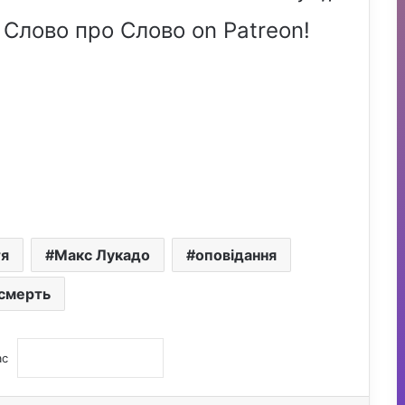
 Слово про Слово on Patreon!
я
Макс Лукадо
оповідання
смерть
ас