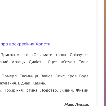
и про воскресіння Христа
. Приголомшені. «Ось мати твоя». Співчуття.
вний Агнець. Дикість. Оцет. «Отче!» Тиша.
Померлі. Таємниця. Завіса. Спис. Кров. Вода.
кування. Відчай. Камінь.
а. Прозріння. Істина. Людство. Живий. Живий.
Макс Лукадо