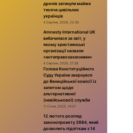
дронів загинули майже
тисяча цивільних
українців
4 Серпня, 2026, 22:30
Amnesty International UK
вибачилася за звіт, у
якому християнські
організації назвали
«антиправозахисними»
4 Серпня, 2026, 21:38
Голова Конституційного
Суду України звернувся
до Венеційської комісії із
запитом щодо
альтернативної
(невійськової) служби
11 Січня, 2025, 14:57
12 лютого розгляд
законопроекту 2684, який
дозволить підліткам з 14