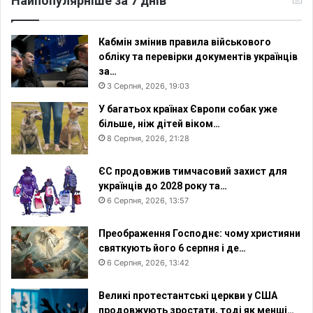
Найпопулярніше за 7 днів
Кабмін змінив правила військового
обліку та перевірки документів українців
за…
3 Серпня, 2026, 19:03
У багатьох країнах Європи собак уже
більше, ніж дітей віком…
8 Серпня, 2026, 21:28
ЄС продовжив тимчасовий захист для
українців до 2028 року та…
6 Серпня, 2026, 13:57
Преображення Господнє: чому християни
святкують його 6 серпня і де…
6 Серпня, 2026, 13:42
Великі протестантські церкви у США
продовжують зростати, тоді як менші…