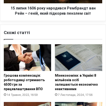
л
6
а
0
15 липня 1606 року народився Рембрандт ван
м
6
Рейн – геній, який підкорив пензлем світ
е
р
н
о
т
к
Схожі статті
В
у
е
н
л
а
и
р
к
о
о
д
б
и
р
в
и
с
Грошова компенсація:
Мінекономіки: в Україні 8
т
я
роботодавці отримають
мільйонів осіб
а
Р
6500 грн за
залишаються економічно
н
е
працевлаштування ВПО
неактивними
і
м
14 Травня, 2022, 16:59
7 Листопада, 2024, 17:56
ї
б
г
р