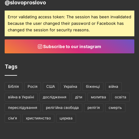
@slovoproslovo
Error validating access token: The session has been invalidated
because the user changed their password or Facebook has
changed the session for security reasons.
Subscribe to our instagram
Tags
Біблія
Росія
США
Україна
біженці
війна
війна в Україні
дослідження
діти
молитва
освіта
переслідування
релігійна свобода
релігія
смерть
сім'я
християнство
церква