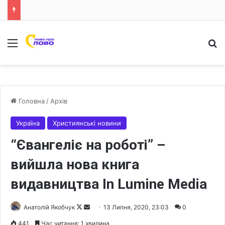
Меню
Ш
Головна
/
Архів
Україна
Християнські новини
“Євангеліє на роботі” –
вийшла нова книга
видавництва In Lumine Media
Анатолій Якобчук
F
S
13 Липня, 2020, 23:03
0
o
e
441
Час читання: 1 хвилина