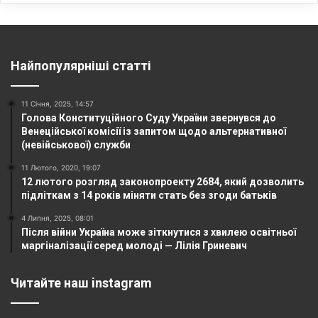
Найпопулярніші статті
11 Січня, 2025, 14:57
Голова Конституційного Суду України звернувся до
Венеційської комісії із запитом щодо альтернативної
(невійськової) служби
11 Лютого, 2020, 19:07
12 лютого розгляд законопроекту 2684, який дозволить
підліткам з 14 років міняти стать без згоди батьків
4 Липня, 2025, 08:01
Після війни Україна може зіткнутися з хвилею освітньої
маргіналізації серед молоді — Лілія Гриневич
Читайте наш instagram