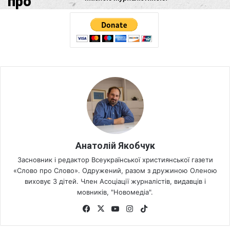
Анатолій Якобчук
Засновник і редактор Всеукраїнської християнської газети
«Слово про Слово». Одружений, разом з дружиною Оленою
виховує 3 дітей. Член Асоціації журналістів, видавців і
мовників, "Новомедіа".
Fa
X
Yo
Ins
Tik
ce
uT
tag
To