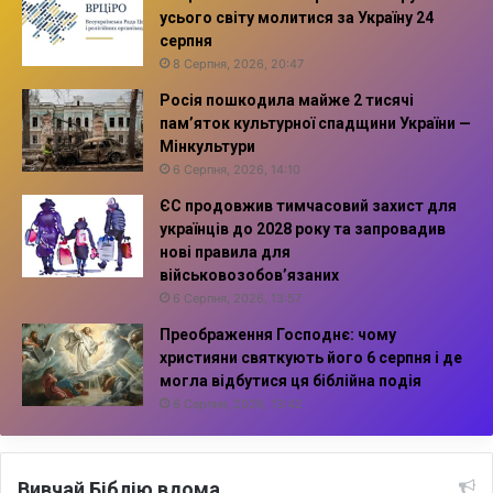
усього світу молитися за Україну 24
серпня
8 Серпня, 2026, 20:47
Росія пошкодила майже 2 тисячі
пам’яток культурної спадщини України —
Мінкультури
6 Серпня, 2026, 14:10
ЄС продовжив тимчасовий захист для
українців до 2028 року та запровадив
нові правила для
військовозобов’язаних
6 Серпня, 2026, 13:57
Преображення Господнє: чому
християни святкують його 6 серпня і де
могла відбутися ця біблійна подія
6 Серпня, 2026, 13:42
Вивчай Біблію вдома