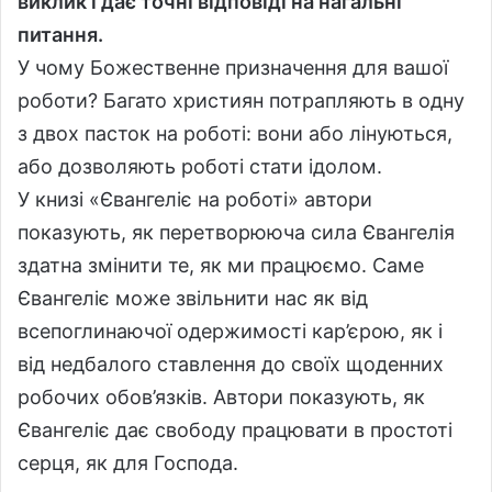
виклик і дає точні відповіді на нагальні
питання.
У чому Божественне призначення для вашої
роботи? Багато християн потрапляють в одну
з двох пасток на роботі: вони або лінуються,
або дозволяють роботі стати ідолом.
У книзі «Євангеліє на роботі» автори
показують, як перетворююча сила Євангелія
здатна змінити те, як ми працюємо. Саме
Євангеліє може звільнити нас як від
всепоглинаючої одержимості кар’єрою, як і
від недбалого ставлення до своїх щоденних
робочих обов’язків. Автори показують, як
Євангеліє дає свободу працювати в простоті
серця, як для Господа.