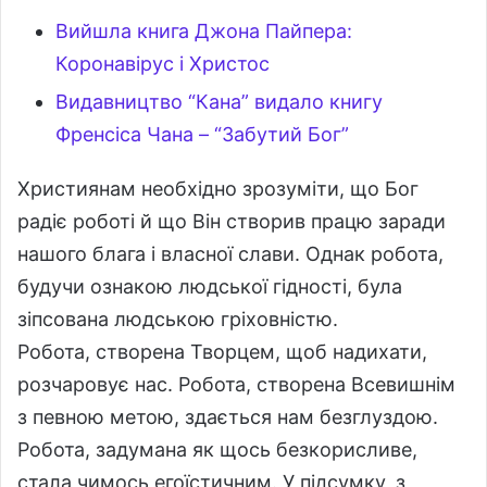
Вийшла книга Джона Пайпера:
Коронавірус і Христос
Видавництво “Кана” видало книгу
Френсіса Чана – “Забутий Бог”
Християнам необхідно зрозуміти, що Бог
радіє роботі й що Він створив працю заради
нашого блага і власної слави. Однак робота,
будучи ознакою людської гідності, була
зіпсована людською гріховністю.
Робота, створена Творцем, щоб надихати,
розчаровує нас. Робота, створена Всевишнім
з певною метою, здається нам безглуздою.
Робота, задумана як щось безкорисливе,
стала чимось егоїстичним. У підсумку, з