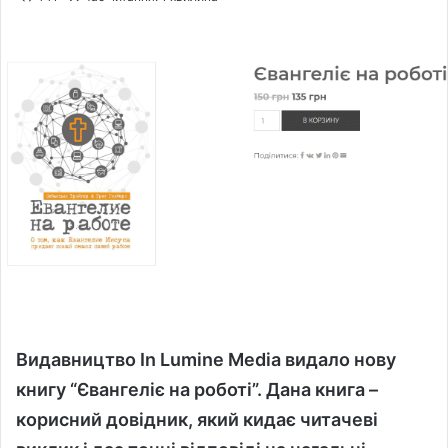
l
n
l
d
o
a
w
n
o
e
n
m
X
a
i
l
Видавництво In Lumine Media видало нову
книгу “Євангеліє на роботі”. Дана книга –
корисний довідник, який кидає читачеві