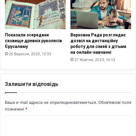
о
а
т
н
у
д
є
т
з
в
а
а
Показали зсередини
Верховна Рада розглядає
к
н
сховище древніх рукописів
дозвіл на дистанційну
о
Р
Єрусалиму
роботу для сімей з дітьми
н
на онлайн-навчанні
е
25 Вересня, 2020, 12:35
о
й
27 Жовтня, 2023, 10:13
п
н
р
–
о
г
Залишити відповідь
е
е
к
н
т
і
Ваша e-mail адреса не оприлюднюватиметься.
Обов’язкові поля
й
позначені
*
,
я
К
к
о
и
й