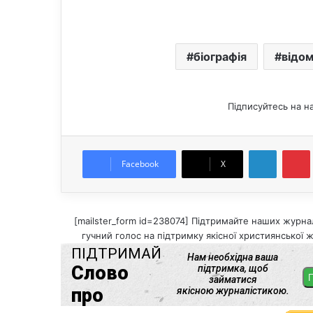
біографія
відом
Підписуйтесь на н
LinkedIn
Pintere
Facebook
X
[mailster_form id=238074] Підтримайте наших журнал
гучний голос на підтримку якісної християнської ж