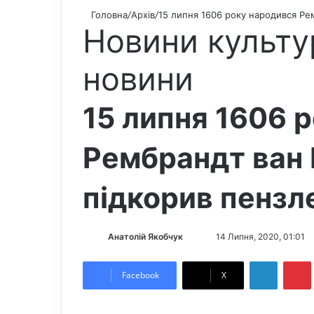
Головна
/
Архів
/
15 липня 1606 року народився Рем
Новини культу
новини
15 липня 1606 
Рембрандт ван Р
підкорив пензл
Анатолій Якобчук
F
S
14 Липня, 2020, 01:01
o
e
LinkedIn
Pintere
l
n
Facebook
X
l
d
o
a