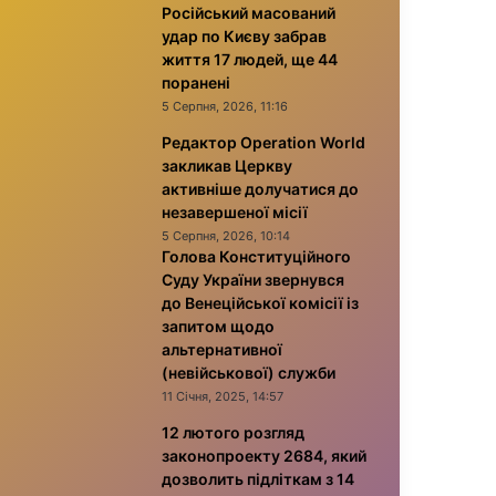
Російський масований
удар по Києву забрав
життя 17 людей, ще 44
поранені
5 Серпня, 2026, 11:16
Редактор Operation World
закликав Церкву
активніше долучатися до
незавершеної місії
5 Серпня, 2026, 10:14
Голова Конституційного
Суду України звернувся
до Венеційської комісії із
запитом щодо
альтернативної
(невійськової) служби
11 Січня, 2025, 14:57
12 лютого розгляд
законопроекту 2684, який
дозволить підліткам з 14