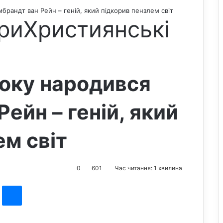
брандт ван Рейн – геній, який підкорив пензлем світ
ри
Християнські
року народився
ейн – геній, який
ем світ
0
601
Час читання: 1 хвилина
st
Messenger