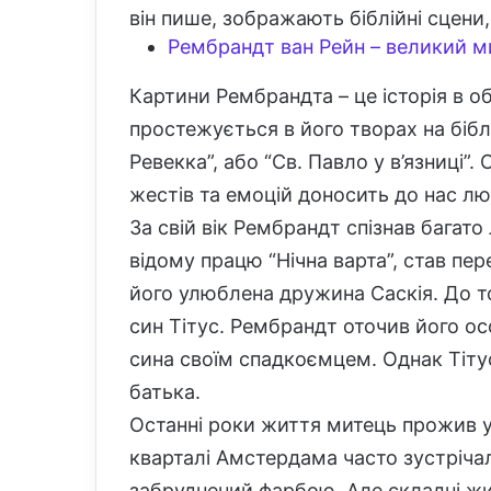
він пише, зображають біблійні сцени,
Рембрандт ван Рейн – великий м
Картини Рембрандта – це історія в о
простежується в його творах на бібл
Ревекка”, або “Св. Павло у в’язниці”
жестів та емоцій доносить до нас лю
За свій вік Рембрандт спізнав багато
відому працю “Нічна варта”, став п
його улюблена дружина Саскія. До т
син Тітус. Рембрандт оточив його о
сина своїм спадкоємцем. Однак Тіту
батька.
Останні роки життя митець прожив у 
кварталі Амстердама часто зустрічал
забруднений фарбою. Але складні жи