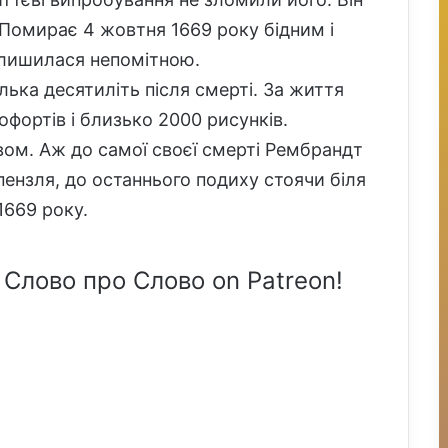
Помирає 4 жовтня 1669 року бідним і
алишилася непомітною.
ька десятиліть після смерті. За життя
фортів і близько 2000 рисунків.
вом. Аж до самої своєї смерті Рембрандт
пензля, до останнього подиху стоячи біля
1669 року.
 Слово про Слово on Patreon!