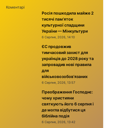
Коментарі
Росія пошкодила майже 2
тисячі пам’яток
культурної спадщини
України — Мінкультури
6 Серпня, 2026, 14:10
ЄС продовжив
тимчасовий захист для
українців до 2028 року та
запровадив нові правила
для
військовозобов’язаних
6 Серпня, 2026, 13:57
Преображення Господнє:
чому християни
святкують його 6 серпня і
де могла відбутися ця
біблійна подія
6 Серпня, 2026, 13:42