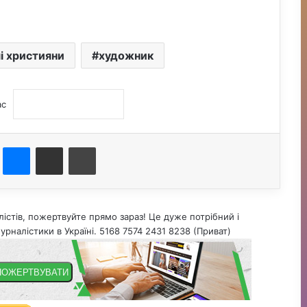
і християни
художник
ас
st
Messenger
Поділитися електронною поштою
Друк
істів, пожертвуйте прямо зараз! Це дуже потрібний і
урналістики в Україні. 5168 7574 2431 8238 (Приват)