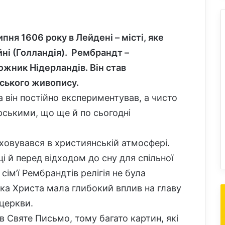
ня 1606 року в Лейдені – місті, яке
йні (Голландія). Рембрандт –
жник Нідерландів. Він став
ського живопису.
 він постійно експериментував, а чисто
рськими, що ще й по сьогодні
ховувався в християнській атмосфері.
і й перед відходом до сну для спільної
сім’ї Рембрандтів релігія не була
а Христа мала глибокий вплив на главу
 церкви.
Святе Письмо, тому багато картин, які