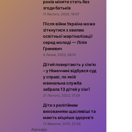
років міняти стать без
згоди батьків
11 Лютого, 2020, 19:07
Після війни Україна може
зіткнутися з хвилею
освітньої маргіналізації
серед молоді — Лілія
Гриневич
4 Липня, 2025, 08:01
Дітей повертають у сім’ю
– у Німеччині відбувся суд
у справі, по якій
ювенальна служба
забрала 13 дітей у сім’ї
21 Лютого, 2023, 17:29
Діти з релігійним
вихованням щасливіші та
мають міцніше здоров’я
12 Вересня, 2019, 22:06
Авокадо