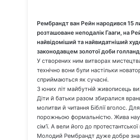
Рембрандт ван Рейн народився 15 лип
розташоване неподалік Гааги, на Ре
найвідоміший та найвидатніший худо
законодавцем золотої доби голланд
У створених ним витворах мистецтва
технічно вони були настільки новато
сприймаються як сучасні.
З юних літ майбутній живописець ви
Діти й батьки разом збиралися вранц
молитви й читання Біблії вголос. Для 
порожньою формальністю. Жива наук
сім’ї. А вели його до протестантської
Молодий Рембрандт дуже добре знав 