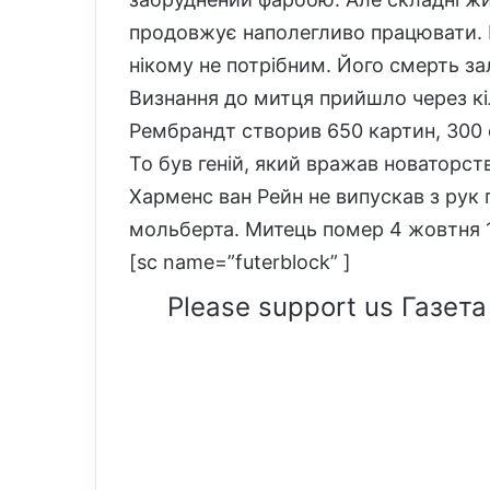
продовжує наполегливо працювати. 
нікому не потрібним. Його смерть з
Визнання до митця прийшло через кіл
Рембрандт створив 650 картин, 300 о
То був геній, який вражав новаторст
Харменс ван Рейн не випускав з рук 
мольберта. Митець помер 4 жовтня 
[sc name=”futerblock” ]
Please support us Газета