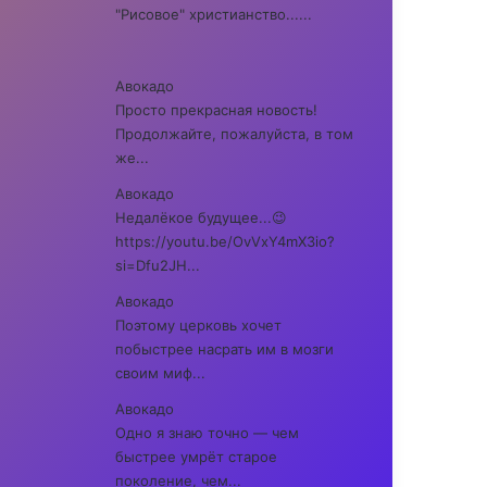
"Рисовое" христианство......
Авокадо
Просто прекрасная новость!
Продолжайте, пожалуйста, в том
же...
Авокадо
Недалёкое будущее...😉
https://youtu.be/OvVxY4mX3io?
si=Dfu2JH...
Авокадо
Поэтому церковь хочет
побыстрее насрать им в мозги
своим миф...
Авокадо
Одно я знаю точно — чем
быстрее умрёт старое
поколение, чем...