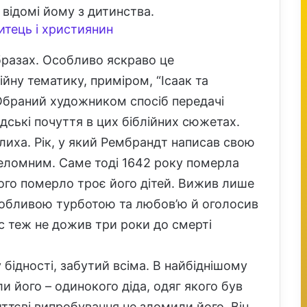
 відомі йому з дитинства.
итець і християнин
бразах. Особливо яскраво це
ійну тематику, приміром, “Ісаак та
. Обраний художником спосіб передачі
дські почуття в цих біблійних сюжетах.
 лиха. Рік, у який Рембрандт написав свою
ереломним. Саме тоді 1642 року померла
ого померло троє його дітей. Вижив лише
собливою турботою та любов’ю й оголосив
с теж не дожив три роки до смерті
бідності, забутий всіма. В найбіднішому
и його – одинокого діда, одяг якого був
ттєві випробування не зломили його. Він