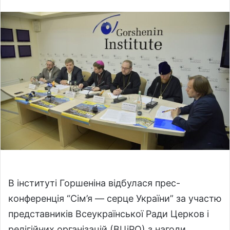
l
n
l
d
o
a
w
n
o
e
n
m
X
a
i
l
В інституті Горшеніна відбулася прес-
конференція “Сім’я — серце України” за участю
представників Всеукраїнської Ради Церков і
релігійних організацій (ВЦіРО) з нагоди