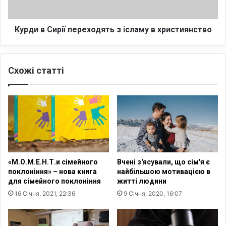
д
и
н
р
а
і
Курди в Сирії переходять з ісламу в християнство
з
ї
н
п
а
е
Схожі статті
й
р
б
е
і
х
л
о
ь
д
ш
я
и
т
х
ь
в
з
«М.О.М.Е.Н.Т.и сімейного
Вчені з'ясували, що сім'я є
и
і
поклоніння» – нова книга
найбільшою мотивацією в
к
с
для сімейного поклоніння
житті людини
л
л
16 Січня, 2021, 22:36
9 Січня, 2020, 16:07
и
а
к
м
і
у