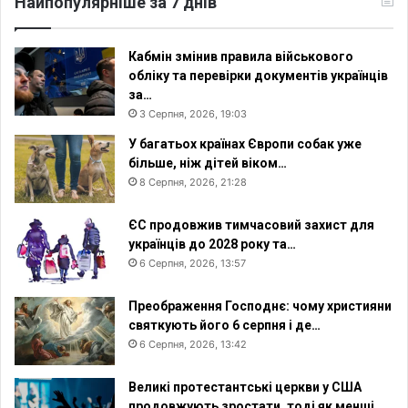
Найпопулярніше за 7 днів
Кабмін змінив правила військового
обліку та перевірки документів українців
за…
3 Серпня, 2026, 19:03
У багатьох країнах Європи собак уже
більше, ніж дітей віком…
8 Серпня, 2026, 21:28
ЄС продовжив тимчасовий захист для
українців до 2028 року та…
6 Серпня, 2026, 13:57
Преображення Господнє: чому християни
святкують його 6 серпня і де…
6 Серпня, 2026, 13:42
Великі протестантські церкви у США
продовжують зростати, тоді як менші…