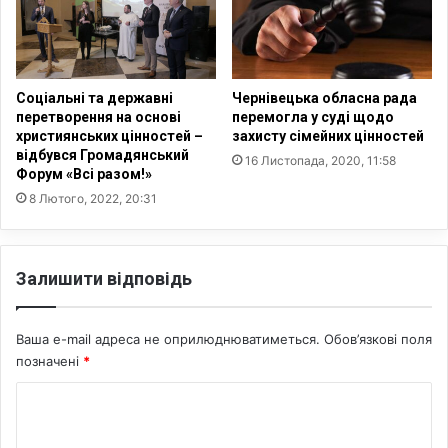
в
в
д
х
л
р
я
и
у
с
Соціальні та державні
Чернівецька обласна рада
к
т
перетворення на основі
перемогла у суді щодо
р
и
християнських цінностей –
захисту сімейних цінностей
а
відбувся Громадянський
я
16 Листопада, 2020, 11:58
Форум «Всі разом!»
ї
н
н
с
8 Лютого, 2022, 20:31
с
т
ь
в
к
о
Залишити відповідь
о
ї
с
Ваша e-mail адреса не оприлюднюватиметься.
Обов’язкові поля
і
позначені
*
м
'
К
ї
о