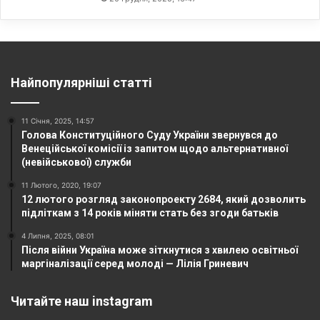
Найпопулярніші статті
11 Січня, 2025, 14:57
Голова Конституційного Суду України звернувся до
Венеційської комісії із запитом щодо альтернативної
(невійськової) служби
11 Лютого, 2020, 19:07
12 лютого розгляд законопроекту 2684, який дозволить
підліткам з 14 років міняти стать без згоди батьків
4 Липня, 2025, 08:01
Після війни Україна може зіткнутися з хвилею освітньої
маргіналізації серед молоді — Лілія Гриневич
Читайте наш instagram