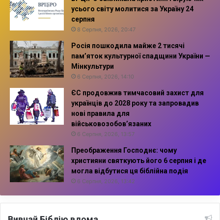
усього світу молитися за Україну 24
серпня
8 Серпня, 2026, 20:47
Росія пошкодила майже 2 тисячі
пам’яток культурної спадщини України —
Мінкультури
6 Серпня, 2026, 14:10
ЄС продовжив тимчасовий захист для
українців до 2028 року та запровадив
нові правила для
військовозобов’язаних
6 Серпня, 2026, 13:57
Преображення Господнє: чому
християни святкують його 6 серпня і де
могла відбутися ця біблійна подія
6 Серпня, 2026, 13:42
Вивчай Біблію вдома