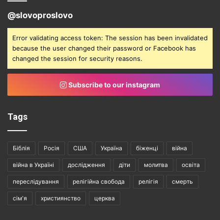
@slovoproslovo
Error validating access token: The session has been invalidated
because the user changed their password or Facebook has
changed the session for security reasons.
Subscribe to our instagram
Tags
Біблія
Росія
США
Україна
біженці
війна
війна в Україні
дослідження
діти
молитва
освіта
переслідування
релігійна свобода
релігія
смерть
сім'я
християнство
церква