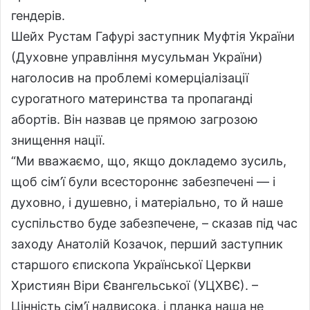
гендерів.
Шейх Рустам Гафурі заступник Муфтія України
(Духовне управління мусульман України)
наголосив на проблемі комерціалізації
сурогатного материнства та пропаганді
абортів. Він назвав це прямою загрозою
знищення нації.
“Ми вважаємо, що, якщо докладемо зусиль,
щоб сім’ї були всестороннє забезпечені — і
духовно, і душевно, і матеріально, то й наше
суспільство буде забезпечене, – сказав під час
заходу Анатолій Козачок, перший заступник
старшого єпископа Української Церкви
Християн Віри Євангельської (УЦХВЄ). –
Цінність сім’ї надвисока, і планка наша не