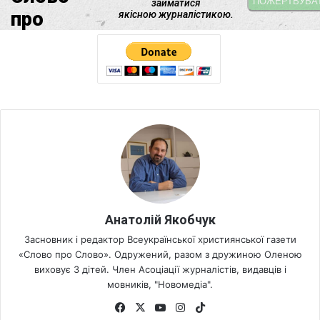
Анатолій Якобчук
Засновник і редактор Всеукраїнської християнської газети
«Слово про Слово». Одружений, разом з дружиною Оленою
виховує 3 дітей. Член Асоціації журналістів, видавців і
мовників, "Новомедіа".
Fa
X
Yo
Ins
Tik