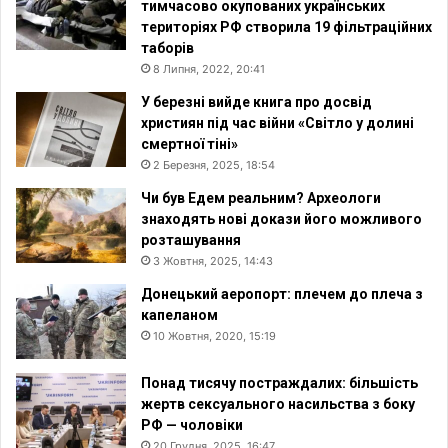
тимчасово окупованих українських
територіях РФ створила 19 фільтраційних
таборів
8 Липня, 2022, 20:41
У березні вийде книга про досвід
християн під час війни «Світло у долині
смертної тіні»
2 Березня, 2025, 18:54
Чи був Едем реальним? Археологи
знаходять нові докази його можливого
розташування
3 Жовтня, 2025, 14:43
Донецький аеропорт: плечем до плеча з
капеланом
10 Жовтня, 2020, 15:19
Понад тисячу постраждалих: більшість
жертв сексуального насильства з боку
РФ — чоловіки
20 Грудня, 2025, 16:47