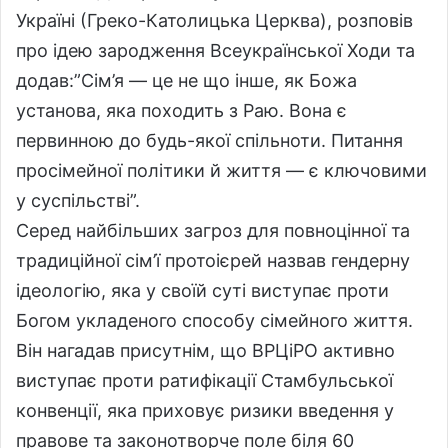
Україні (Греко-Католицька Церква), розповів
про ідею зародження Всеукраїнської Ходи та
додав:”Сім’я — це не що інше, як Божа
установа, яка походить з Раю. Вона є
первинною до будь-якої спільноти. Питання
просімейної політики й життя — є ключовими
у суспільстві”.
Серед найбільших загроз для повноцінної та
традиційної сім’ї протоієрей назвав гендерну
ідеологію, яка у своїй суті виступає проти
Богом укладеного способу сімейного життя.
Він нагадав присутнім, що ВРЦіРО активно
виступає проти ратифікації Стамбульської
конвенції, яка приховує ризики введення у
правове та законотворче поле біля 60