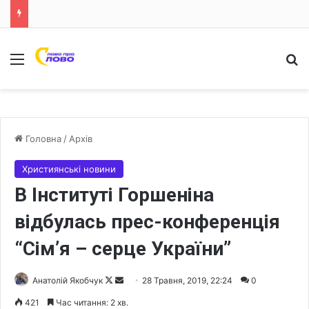
Меню
Ш
Головна
/
Архів
Християнські новини
В Інституті Горшеніна
відбулась прес-конференція
“Сім’я – серце України”
Анатолій Якобчук
F
S
28 Травня, 2019, 22:24
0
o
e
421
Час читання: 2 хв.