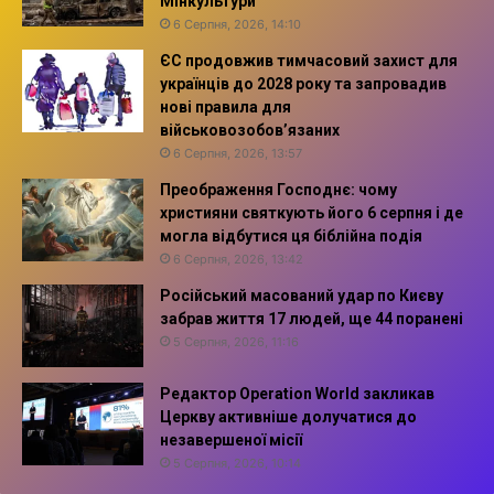
Мінкультури
6 Серпня, 2026, 14:10
ЄС продовжив тимчасовий захист для
українців до 2028 року та запровадив
нові правила для
військовозобов’язаних
6 Серпня, 2026, 13:57
Преображення Господнє: чому
християни святкують його 6 серпня і де
могла відбутися ця біблійна подія
6 Серпня, 2026, 13:42
Російський масований удар по Києву
забрав життя 17 людей, ще 44 поранені
5 Серпня, 2026, 11:16
Редактор Operation World закликав
Церкву активніше долучатися до
незавершеної місії
5 Серпня, 2026, 10:14