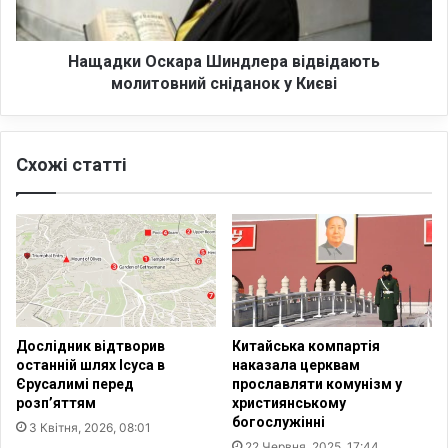
в
О
і
с
д
к
Нащадки Оскара Шиндлера відвідають
б
а
молитовний сніданок у Києві
у
р
л
а
а
Ш
Схожі статті
с
и
ь
н
п
д
р
л
е
е
с
р
-
а
к
в
о
і
Дослідник відтворив
Китайська компартія
н
д
останній шлях Ісуса в
наказала церквам
ф
в
Єрусалимі перед
прославляти комунізм у
е
і
розп’яттям
християнському
р
д
богослужінні
3 Квітня, 2026, 08:01
е
а
22 Червня, 2025, 17:44