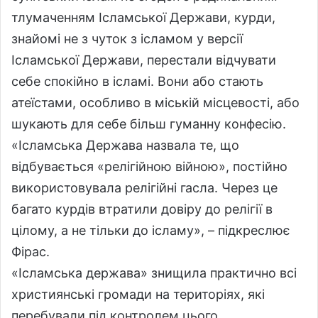
тлумаченням Ісламської Держави, курди,
знайомі не з чуток з ісламом у версії
Ісламської Держави, перестали відчувати
себе спокійно в ісламі. Вони або стають
атеїстами, особливо в міській місцевості, або
шукають для себе більш гуманну конфесію.
«Ісламська Держава назвала те, що
відбувається «релігійною війною», постійно
використовувала релігійні гасла. Через це
багато курдів втратили довіру до релігії в
цілому, а не тільки до ісламу», – підкреслює
Фірас.
«Ісламська держава» знищила практично всі
християнські громади на територіях, які
перебували під контролем цього