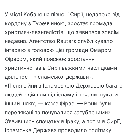
o
a
w
n
У місті Кобане на півночі Сирії, недалеко від
o
e
кордону з Туреччиною, зростає громада
n
m
християн-євангелістів, що з’явилася зовсім
X
a
недавно. Агентство Reuters опублікувало
i
l
інтерв’ю з головою цієї громади Омаром
Фірасом, який пояснює зростання
християнства в Сирії важкими наслідками
діяльності «Ісламської держави».
«Після війни з Ісламською Державою багато
людей відійшли від ісламу і почали шукати
інший шлях, — каже Фірас. — Вони були
перелякані та почувалися загубленими».
З’явившись спочатку в Іраку, а потім в Сирії,
Ісламська Держава проводило політику