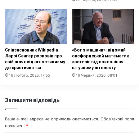
н
ю
ц
т
і
ь
я
м
“
о
С
л
і
и
м
т
Співзасновник Wikipedia
«Бог з машини»: відомий
’
о
Ларрі Сенгер розповів про
оксфордський математик
я
свій шлях від агностицизму
застеріг від поклоніння
в
до християнства
штучному інтелекту
–
н
с
и
16 Лютого, 2025, 17:55
19 Червня, 2026, 08:01
е
й
р
с
ц
н
Залишити відповідь
е
і
У
д
к
а
Ваша e-mail адреса не оприлюднюватиметься.
Обов’язкові поля
р
н
позначені
*
а
о
ї
к
К