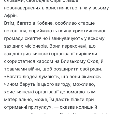
словами, сьогодні в Сирії більше
новонавернених в християнство, ніж у всьому
Афрін.
Втім, багато в Кобане, особливо старше
покоління, сприймають появу християнської
громади скептично і звинувачують у всьому
західних місіонерів. Вони переконані, що
західні християнські організації вирішили
скористатися хаосом на Близькому Сході й
травмами війни, щоб розширити свої ряди.
«Багато людей думають, що вони якимось
чином беруть із цього вигоду, можливо,
християнські організації допомагають їм
матеріально, може, їм дають пільги при
отриманні притулку», — сказав колишній