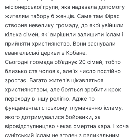
місіонерської групи, яка надавала допомогу
жителям табору біженців. Саме там Фірас
створив невелику громаду, до якої увійшли
кілька сімей, які вирішили залишити іслам і
прийняти християнство. Вони заснували
євангельські церкви в Кобане.
Сьогодні громада об’єднує 20 сімей, тобто
близько ста чоловік, але їх число постійно
зростає. Багато жителів цікавляться
християнством, але бояться зробити крок
переходу в іншу релігію. Адже по
фундаменталістському тлумаченню ісламу,
якого дотримувалися бойовики, за
віровідступництво чекає смертна кара. І хоча
сунітський іслам не згоден з радикальним