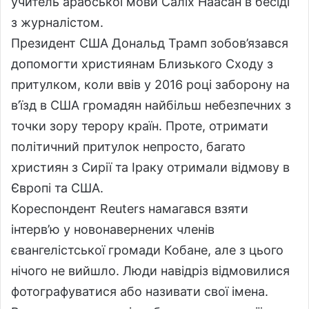
учитель арабської мови Саліх Наасан в бесіді
з журналістом.
Президент США Дональд Трамп зобов’язався
допомогти християнам Близького Сходу з
притулком, коли ввів у 2016 році заборону на
в’їзд в США громадян найбільш небезпечних з
точки зору терору країн. Проте, отримати
політичний притулок непросто, багато
християн з Сирії та Іраку отримали відмову в
Європі та США.
Кореспондент Reuters намагався взяти
інтерв’ю у новонавернених членів
євангелістської громади Кобане, але з цього
нічого не вийшло. Люди навідріз відмовилися
фотографуватися або називати свої імена.