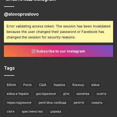
@slovoproslovo
Error validating access token: The session has been invalidated
because the user changed their password or Facebook has
changed the session for security reasons.
Subscribe to our instagram
Tags
Біблія
Росія
США
Україна
біженці
війна
війна в Україні
дослідження
діти
молитва
освіта
переслідування
релігійна свобода
релігія
смерть
сім'я
християнство
церква