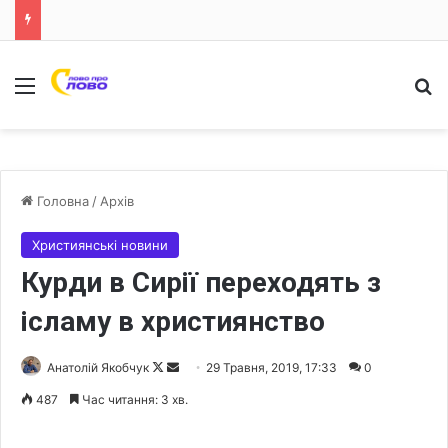
Меню
Ш
Головна
/
Архів
Християнські новини
Курди в Сирії переходять з
ісламу в християнство
Анатолій Якобчук
F
S
29 Травня, 2019, 17:33
0
o
e
487
Час читання: 3 хв.
l
n
l
d