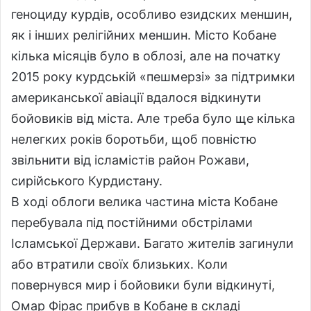
геноциду курдів, особливо езидских меншин,
як і інших релігійних меншин. Місто Кобане
кілька місяців було в облозі, але на початку
2015 року курдській «пешмерзі» за підтримки
американської авіації вдалося відкинути
бойовиків від міста. Але треба було ще кілька
нелегких років боротьби, щоб повністю
звільнити від ісламістів район Рожави,
сирійського Курдистану.
В ході облоги велика частина міста Кобане
перебувала під постійними обстрілами
Ісламської Держави. Багато жителів загинули
або втратили своїх близьких. Коли
повернувся мир і бойовики були відкинуті,
Омар Фірас прибув в Кобане в складі