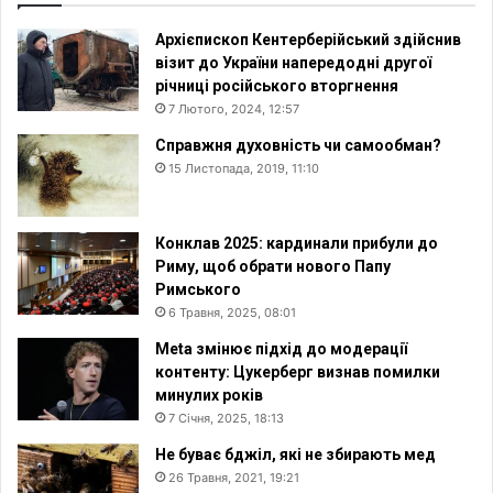
Архієпископ Кентерберійський здійснив
візит до України напередодні другої
річниці російського вторгнення
7 Лютого, 2024, 12:57
Справжня духовність чи самообман?
15 Листопада, 2019, 11:10
Конклав 2025: кардинали прибули до
Риму, щоб обрати нового Папу
Римського
6 Травня, 2025, 08:01
Meta змінює підхід до модерації
контенту: Цукерберг визнав помилки
минулих років
7 Січня, 2025, 18:13
Не буває бджіл, які не збирають мед
26 Травня, 2021, 19:21