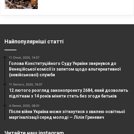
Найпопулярніші статті
11 Січня, 2025, 14:57
Голова Конституційного Суду України звернувся до
Венеційської комісії із запитом щодо альтернативної
(невійськової) служби
11 Лютого, 2020, 19:07
12 лютого розгляд законопроекту 2684, який дозволить
підліткам з 14 років міняти стать без згоди батьків
4 Липня, 2025, 08:01
Після війни Україна може зіткнутися з хвилею освітньої
маргіналізації серед молоді — Лілія Гриневич
Читайте наш instagram