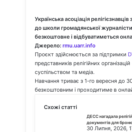
Українська асоціація релігієзнавців 
до школи громадянської журналіст
безкоштовне і відбуватиметься онла
Джерело:
rmu.uarr.info
Проєкт здійснюється за підтримки
D
представників релігійних організаці
суспільством та медіа.
Навчання триває з 1-го вересня до 3
безкоштовним і проходитиме в онла
Схожі статті
ДЕСС нагадала релігі
документів для брон
30 Липня, 2026, 1