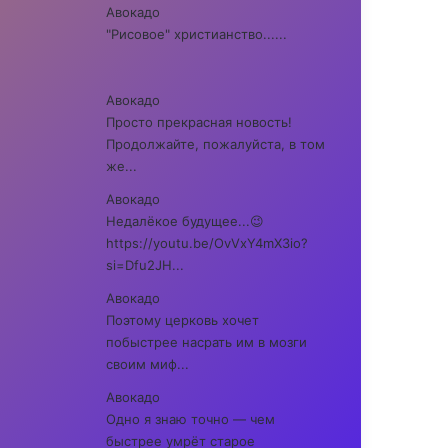
Авокадо
"Рисовое" христианство......
Авокадо
Просто прекрасная новость!
Продолжайте, пожалуйста, в том
же...
Авокадо
Недалёкое будущее...😉
https://youtu.be/OvVxY4mX3io?
si=Dfu2JH...
Авокадо
Поэтому церковь хочет
побыстрее насрать им в мозги
своим миф...
Авокадо
Одно я знаю точно — чем
быстрее умрёт старое