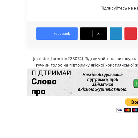
Підписуйтесь на н
LinkedIn
Pintere
Facebook
X
[mailster_form id=238074] Підтримайте наших журнал
гучний голос на підтримку якісної християнської ж