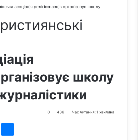
аїнська асоціація релігієзнавців організовує школу
ристиянські
іація
організовує школу
журналістики
0
436
Час читання: 1 хвилина
st
Messenger