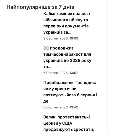
Найпопулярніше за 7 днів
Кабмін змінив правила
військового обліку та
перевірки документів
українців за…
3 Серпня, 2026, 19:03
ЄС продовжив
тимчасовий захист для
українців до 2028 року
та…
6 Серпня, 2026, 13:57
Преображення Господнє:
чому християни
святкують його 6 серпня і
де…
6 Серпня, 2026, 13:42
Великі протестантські
церкви у США
продовжують зростати,