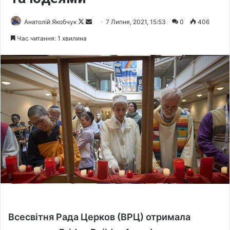
Анатолій Якобчук
F
S
7 Липня, 2021, 15:53
0
406
o
e
Час читання: 1 хвилина
l
n
l
d
o
a
w
n
o
e
n
m
X
a
i
l
Всесвітня Рада Церков (ВРЦ) отримала