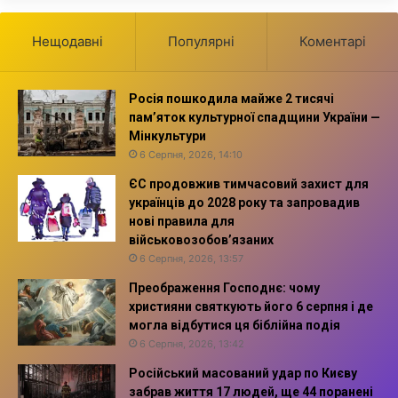
Нещодавні
Популярні
Коментарі
Росія пошкодила майже 2 тисячі
пам’яток культурної спадщини України —
Мінкультури
6 Серпня, 2026, 14:10
ЄС продовжив тимчасовий захист для
українців до 2028 року та запровадив
нові правила для
військовозобов’язаних
6 Серпня, 2026, 13:57
Преображення Господнє: чому
християни святкують його 6 серпня і де
могла відбутися ця біблійна подія
6 Серпня, 2026, 13:42
Російський масований удар по Києву
забрав життя 17 людей, ще 44 поранені