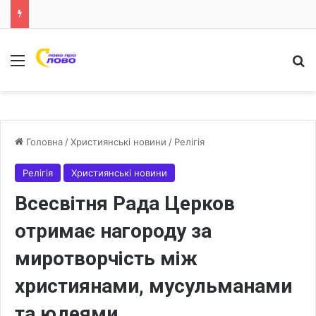
Меню
Ш
Головна
/
Християнські новини
/
Релігія
Релігія
Християнські новини
Всесвітня Рада Церков
отримає нагороду за
миротворчість між
християнами, мусульманами
та юдеями