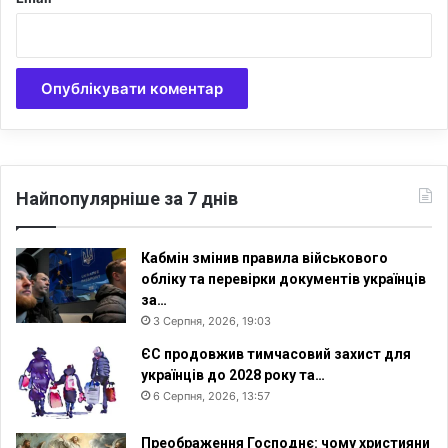
и
я
Найпопулярніше за 7 днів
Кабмін змінив правила військового
обліку та перевірки документів українців
за…
3 Серпня, 2026, 19:03
ЄС продовжив тимчасовий захист для
українців до 2028 року та…
6 Серпня, 2026, 13:57
Преображення Господнє: чому християни