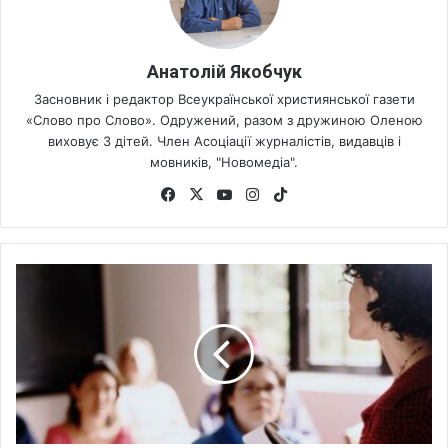
Анатолій Якобчук
Засновник і редактор Всеукраїнської християнської газети
«Слово про Слово». Одружений, разом з дружиною Оленою
виховує 3 дітей. Член Асоціації журналістів, видавців і
мовників, "Новомедіа".
Fa
X
Yo
Ins
Tik
ce
uT
tag
To
bo
ub
ra
k
ok
e
m
У
к
р
а
ї
н
с
ь
к