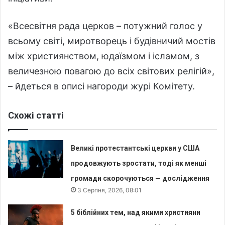
«Всесвітня рада церков – потужний голос у
всьому світі, миротворець і будівничий мостів
між християнством, юдаїзмом і ісламом, з
величезною повагою до всіх світових релігій»,
– йдеться в описі нагороди журі Комітету.
Схожі статті
Великі протестантські церкви у США
продовжують зростати, тоді як менші
громади скорочуються — дослідження
3 Серпня, 2026, 08:01
5 біблійних тем, над якими християни