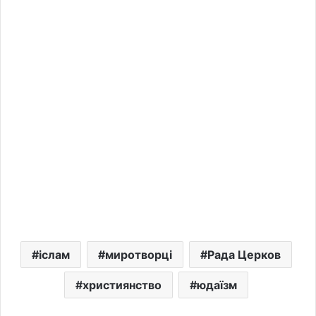
іслам
миротворці
Рада Церков
християнство
юдаїзм