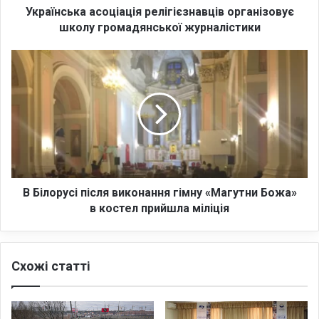
а
Українська асоціація релігієзнавців організовує
а
школу громадянської журналістики
с
о
В
ц
Б
і
і
а
л
ц
о
і
р
я
у
р
с
е
і
л
п
В Білорусі після виконання гімну «Магутни Божа»
і
і
в костел прийшла міліція
г
с
і
л
є
я
Схожі статті
з
в
н
и
а
к
в
о