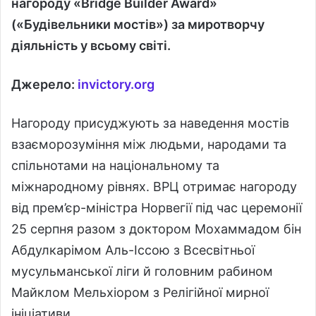
нагороду «Bridge Builder Award»
(«Будівельники мостів») за миротворчу
діяльність у всьому світі.
Джерело:
invictory.org
Нагороду присуджують за наведення мостів
взаєморозуміння між людьми, народами та
спільнотами на національному та
міжнародному рівнях. ВРЦ отримає нагороду
від прем’єр-міністра Норвегії під час церемонії
25 серпня разом з доктором Мохаммадом бін
Абдулкарімом Аль-Іссою з Всесвітньої
мусульманської ліги й головним рабином
Майклом Мельхіором з Релігійної мирної
ініціативи.