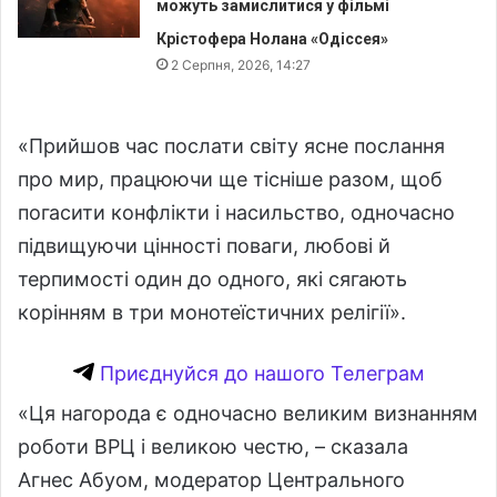
можуть замислитися у фільмі
Крістофера Нолана «Одіссея»
2 Серпня, 2026, 14:27
«Прийшов час послати світу ясне послання
про мир, працюючи ще тісніше разом, щоб
погасити конфлікти і насильство, одночасно
підвищуючи цінності поваги, любові й
терпимості один до одного, які сягають
корінням в три монотеїстичних релігії».
Приєднуйся до нашого Телеграм
«Ця нагорода є одночасно великим визнанням
роботи ВРЦ і великою честю, – сказала
Агнес Абуом, модератор Центрального