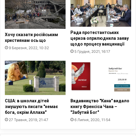
ц
н
і
а
в
н
о
н
р
я
Рада протестантських
г
Хочу сказати російським
г
церков оприлюднила заяву
християнам ось що
а
і
щодо процесу вакцинації
н
м
9 Березня, 2022, 10:32
5 Грудня, 2021, 16:17
і
н
з
у
о
«
в
М
у
а
є
г
ш
у
к
т
США: в школах дітей
Видавництво "Кана" видало
о
н
змушують писати "немає
книгу Френсіса Чана –
л
и
бога, окрім Аллаха"
"Забутий Бог"
у
Б
27 Травня, 2019, 21:47
6 Липня, 2020, 11:54
г
о
р
ж