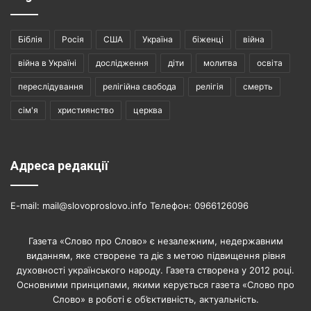
Біблія
Росія
США
Україна
біженці
війна
війна в Україні
дослідження
діти
молитва
освіта
переслідування
релігійна свобода
релігія
смерть
сім'я
християнство
церква
Адреса редакції
E-mail: mail@slovoproslovo.info Телефон: 0966126096
Газета «Слово про Слово» є незалежним, недержавним
виданням, яке створене та діє з метою підвищення рівня
духовності українського народу. Газета створена у 2012 році.
Основними принципами, якими керується газета «Слово про
Слово» в роботі є об’єктивність, актуальність.