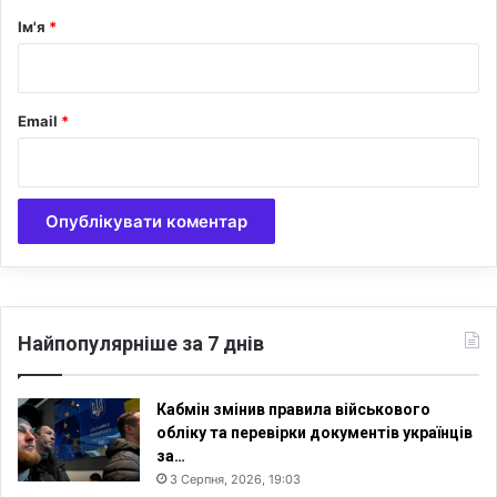
р
р
Ім'я
*
а
*
ї
н
ц
Email
*
і
в
,
я
к
і
м
о
ж
у
Найпопулярніше за 7 днів
т
ь
н
Кабмін змінив правила військового
е
обліку та перевірки документів українців
п
за…
о
3 Серпня, 2026, 19:03