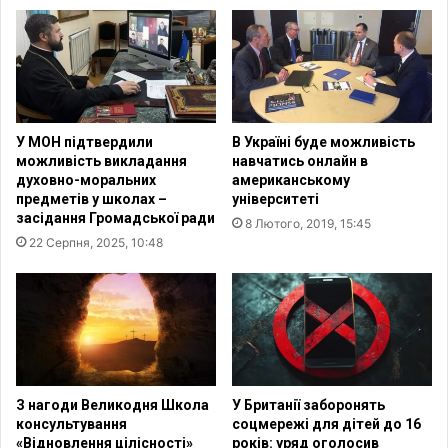
л
о
я
н
у
о
к
м
р
і
а
ч
ї
н
У МОН підтвердили
В Україні буде можливість
н
о
можливість викладання
навчатись онлайн в
с
ї
духовно-моральних
американському
ь
с
предметів у школах –
університеті
к
т
засідання Громадської ради
8 Лютого, 2019, 15:45
и
р
22 Серпня, 2025, 10:48
х
а
б
т
і
е
ж
г
е
і
н
ї
ц
в
і
к
З нагоди Великодня Школа
У Британії заборонять
в
а
консультування
соцмережі для дітей до 16
п
«Відновлення цілісності»
років: уряд оголосив
з