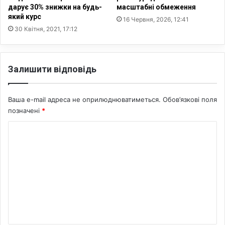
дарує 30% знижки на будь-
масштабні обмеження
о
у
який курс
б
є
16 Червня, 2026, 12:41
л
30 Квітня, 2021, 17:12
н
и
а
з
з
у
б
Залишити відповідь
В
і
а
л
р
ь
Ваша e-mail адреса не оприлюднюватиметься.
Обов’язкові поля
ш
ш
позначені
*
а
е
в
н
К
и
н
о
я
ч
м
и
е
с
л
н
а
т
у
а
к