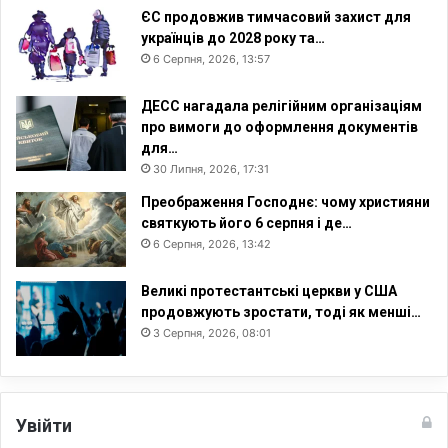
в
ЄС продовжив тимчасовий захист для
е
українців до 2028 року та…
р
6 Серпня, 2026, 13:57
н
у
ДЕСС нагадала релігійним організаціям
т
про вимоги до оформлення документів
и
для…
с
30 Липня, 2026, 17:31
я
з
Преображення Господнє: чому християни
-
святкують його 6 серпня і де…
з
6 Серпня, 2026, 13:42
а
к
Великі протестантські церкви у США
о
продовжують зростати, тоді як менші…
р
3 Серпня, 2026, 08:01
д
о
н
у
Увійти