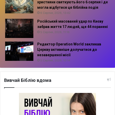
християни святкують його 6 серпня і де
могла відбутися ця біблійна подія
6 Серпня, 2026, 13:42
Російський масований удар по Києву
забрав життя 17 людей, ще 44 поранені
5 Серпня, 2026, 11:16
Редактор Operation World закликав
Церкву активніше долучатися до
незавершеної місії
5 Серпня, 2026, 10:14
Вивчай Біблію вдома