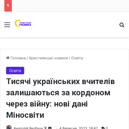
Меню
Ш
Головна
/
Християнські новини
/
Освіта
Освіта
Тисячі українських вчителів
залишаються за кордоном
через війну: нові дані
Міносвіти
Анатолій Якобчук
F
S
4 Вересня, 2023, 18:47
0