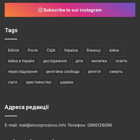
Subscribe to our instagram
Tags
Біблія
Росія
США
Україна
біженці
війна
війна в Україні
дослідження
діти
молитва
освіта
переслідування
релігійна свобода
релігія
смерть
сім'я
християнство
церква
Адреса редакції
E-mail: mail@slovoproslovo.info Телефон: 0966126096