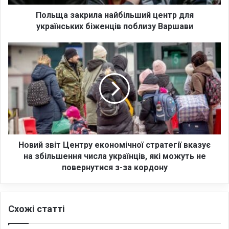
к
р
Польща закрила найбільший центр для
и
українських біженців поблизу Варшави
л
а
Н
н
о
а
в
й
и
б
й
і
з
л
в
ь
і
ш
т
и
Ц
Новий звіт Центру економічної стратегії вказує
й
е
на збільшення числа українців, які можуть не
ц
н
повернутися з-за кордону
е
т
н
р
т
у
р
Схожі статті
е
д
к