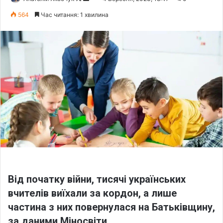
o
e
564
Час читання: 1 хвилина
l
n
l
d
o
a
w
n
o
e
n
m
X
a
i
l
Від початку війни, тисячі українських
вчителів виїхали за кордон, а лише
частина з них повернулася на Батьківщину,
за даними Міносвіти.