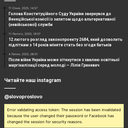
11 Січня, 2025, 14:57
Голова Конституційного Суду України звернувся до
Венеційської комісії із запитом щодо альтернативної
(невійськової) служби
11 Лютого, 2020, 19:07
12 лютого розгляд законопроекту 2684, який дозволить
підліткам з 14 років міняти стать без згоди батьків
4 Липня, 2025, 08:01
Після війни Україна може зіткнутися з хвилею освітньої
маргіналізації серед молоді — Лілія Гриневич
Читайте наш instagram
@slovoproslovo
Error validating access token: The session has been invalidated
because the user changed their password or Facebook has
changed the session for security reasons.