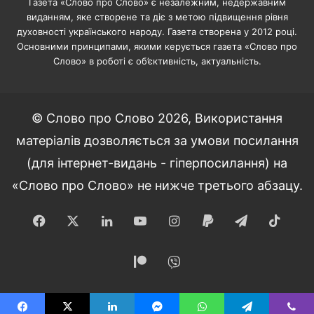
Газета «Слово про Слово» є незалежним, недержавним
виданням, яке створене та діє з метою підвищення рівня
духовності українського народу. Газета створена у 2012 році.
Основними принципами, якими керується газета «Слово про
Слово» в роботі є об’єктивність, актуальність.
© Слово про Слово 2026, Використання
матеріалів дозволяється за умови посилання
(для інтернет-видань - гіперпосилання) на
«Слово про Слово» не нижче третього абзацу.
Facebook
X
LinkedIn
YouTube
Instagram
Paypal
Telegram
TikT
Patreon
Viber