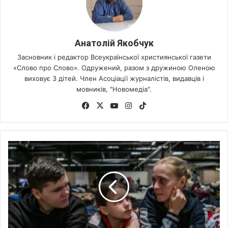
Анатолій Якобчук
Засновник і редактор Всеукраїнської християнської газети
«Слово про Слово». Одружений, разом з дружиною Оленою
виховує 3 дітей. Член Асоціації журналістів, видавців і
мовників, "Новомедіа".
Fa
X
Yo
Ins
Tik
ce
uT
tag
To
bo
ub
ra
k
ok
e
m
П
о
л
ь
щ
а
з
а