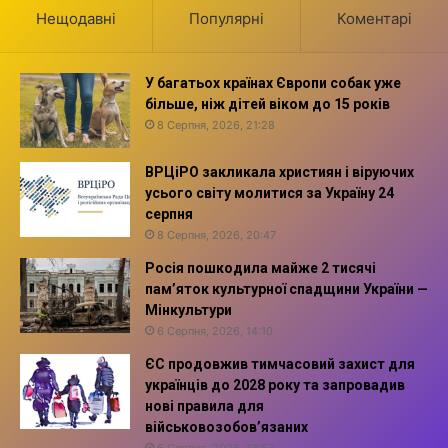
Нещодавні
Популярні
Коментарі
У багатьох країнах Європи собак уже
більше, ніж дітей віком до 15 років
8 Серпня, 2026, 21:28
ВРЦіРО закликала християн і віруючих
усього світу молитися за Україну 24
серпня
8 Серпня, 2026, 20:47
Росія пошкодила майже 2 тисячі
пам’яток культурної спадщини України —
Мінкультури
6 Серпня, 2026, 14:10
ЄС продовжив тимчасовий захист для
українців до 2028 року та запровадив
нові правила для
військовозобов’язаних
6 Серпня, 2026, 13:57