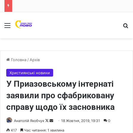
Меню
Ш
Головна
/
Архів
Християнські новини
У Приазовському інтернаті
заявили про сфабриковану
справу щодо їх засновника
Анатолій Якобчук
F
S
18 Жовтня, 2019, 19:31
0
o
e
417
Час читання: 1 хвилина