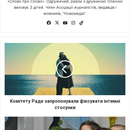
«Слово про Слово». Одружений, разом з дружиною Оленою
виховує 3 дітей. Член Асоціації журналістів, видавців і
мовників, "Новомедіа".
Fa
X
Yo
Ins
Tik
ce
uT
tag
To
bo
ub
ra
k
ok
e
m
К
о
м
і
т
е
т
у
Р
а
Комітету Ради запропонували фіксувати інтимні
д
стосунки
и
з
В
а
У