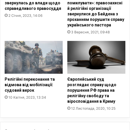
звернулась до влади щодо
помилувати»: правозахисні
т
т
справедливого правосуддя
й релігійні організації
и
я
звернулися до Байдена з
2 Січня, 2023, 14:06
м
ч
проханням порушити справу
н
и
українського пастора
і
х
3 Вересня, 2021, 09:48
с
б
т
у
о
д
с
и
у
н
н
к
к
і
и
в
Релігійні переконання та
Європейський суд
відмова від мобілізації:
розглядає справу щодо
т
судовий вирок
порушення РФ права на
а
релігійну свободу та
і
10 Квітня, 2023, 13:34
віросповідання в Криму
н
12 Листопада, 2020, 10:25
т
е
р
н