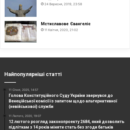
24 Вересня, 2019, 23:58
Мстиславове Євангеліє
11 Квітня, 2020, 21:02
Найпопулярніші статті
11 Січня, 2025, 14:57
Голова Конституційного Суду України звернувся до
Венеційської комісії із запитом щодо альтернативної
(невійськової) служби
11 Лютого, 2020, 19:07
12 лютого розгляд законопроекту 2684, який дозволить
підліткам з 14 років міняти стать без згоди батьків