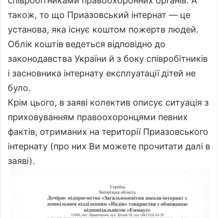
співробітниками правоохоронних органів. А
також, то що Приазовський інтернат — це
установа, яка існує коштом пожертв людей.
Облік коштів ведеться відповідно до
законодавства України й з боку співробітників
і засновника інтернату експлуатації дітей не
було.
Крім цього, в заяві колектив описує ситуація з
приховуванням правоохоронцями певних
фактів, отриманих на території Приазовського
інтернату (про них Ви можете прочитати далі в
заяві).