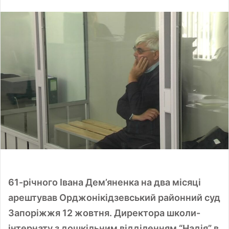
l
n
l
d
o
a
w
n
o
e
n
m
X
a
i
l
61-річного Івана Дем’яненка на два місяці
арештував Орджонікідзевський районний суд
Запоріжжя 12 жовтня. Директора школи-
інтернату з дошкільним відділенням “Надія” в