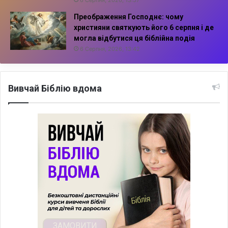
Преображення Господнє: чому
християни святкують його 6 серпня і де
могла відбутися ця біблійна подія
6 Серпня, 2026, 13:42
Вивчай Біблію вдома