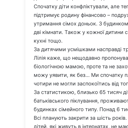
Спочатку діти конфліктували, але т
підтримує родину фінансово – подру
утримання сімох доньок. З будинком 
дві кімнати. Також у кожної дитини с
кухні тощо.
За дитячими усмішками насправді траг
Лілія каже, що нещодавно пропонувал
біологічною мамою, проте та не захоті
можу уявити, як без… Ми спочатку пл
чотири не могли заспокоїтись від то
За статистикою, близько 65 тисяч ді
батьківського піклування, проживаю
будинках сімейного типу. Понад 6 ти
Всі планують закрити за шість років.
дітей, які живуть в інтернатах, не м