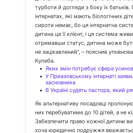
турботи й догляди з боку їх батьків
інтернатах, які мають біологічних ді
сироти немає, бо ця інтернатна систе
дитина це її клієнт, і ця система жив
отримавши статус, дитина може бути
не зацікавлений”, – пояснив уповно
Кулеба.
Яких змін потребує сфера усинов
У Приазовському інтернаті заяв
засновника
В Україні судять пастора, який ря
Як альтернативу посадовці пропоную
них перебуватиме до 10 дітей, а не кіл
Забезпечити право кожної дитини вих
хоча юридично подружжя вважається