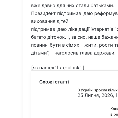
вже давно для них стали батьками.
Президент підтримав ідею реформува
виховання дітей
підтримав ідею ліквідації інтернатів 
багато діточок. І, звісно, наше бажан
повинні бути в сім’ях – жити, рости
дітьми”, – наголосив глава держави.
[sc name=”futerblock” ]
Схожі статті
В Україні зросла кіль
25 Липня, 2026, 
Кон
віро