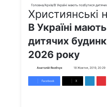
Головна
/
Архів
/
В Україні мають позбутися дитячих
Християнські 
В Україні мают
дитячих будинкі
2026 року
Анатолій Якобчук
F
S
18 Жовтня, 2019, 20:29
o
e
LinkedIn
Pintere
l
n
Facebook
X
l
d
o
a
w
n
o
e