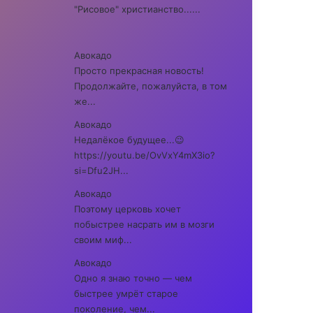
"Рисовое" христианство......
Авокадо
Просто прекрасная новость!
Продолжайте, пожалуйста, в том
же...
Авокадо
Недалёкое будущее...😉
https://youtu.be/OvVxY4mX3io?
si=Dfu2JH...
Авокадо
Поэтому церковь хочет
побыстрее насрать им в мозги
своим миф...
Авокадо
Одно я знаю точно — чем
быстрее умрёт старое
поколение, чем...