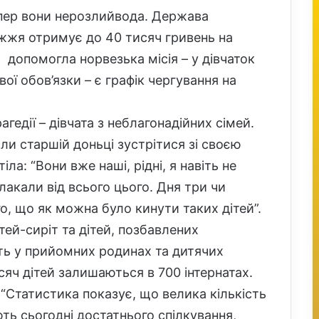
епер вони нерозлийвода. Держава
жжя отримує до 40 тисяч гривень на
допомогла норвезька місія – у дівчаток
вої обов’язки – є графік чергування на
едії – дівчата з неблагонадійних сімей.
и старшій доньці зустрітися зі своєю
ла: “Вони вже наші, рідні, я навіть не
акали від всього цього. Дня три чи
го, що як можна було кинути таких дітей”.
тей-сиріт та дітей, позбавлених
ть у прийомних родинах та дитячих
сяч дітей залишаються в 700 інтернатах.
 “Статистика показує, що велика кількість
ають сьогодні достатнього спілкування,