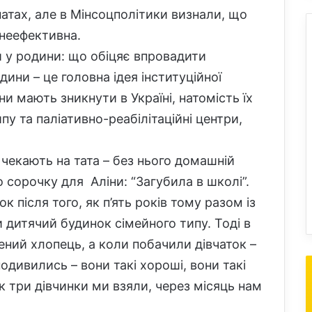
натах, але в Мінсоцполітики визнали, що
 неефективна.
й у родини: що обіцяє впровадити
ини – це головна ідея інституційної
и мають зникнути в Україні, натомість їх
пу та паліативно-реабілітаційні центри,
 чекають на тата – без нього домашній
о сорочку для Аліни: “Загубила в школі”.
к після того, як п’ять років тому разом із
дитячий будинок сімейного типу. Тоді в
лений хлопець, а коли побачили дівчаток –
подивились – вони такі хороші, вони такі
так три дівчинки ми взяли, через місяць нам