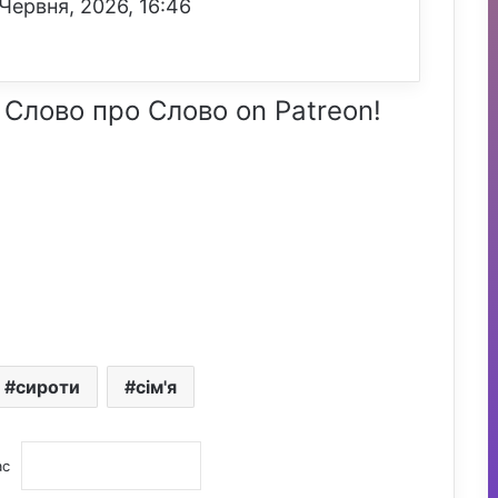
Червня, 2026, 16:46
 Слово про Слово on Patreon!
сироти
сім'я
ас