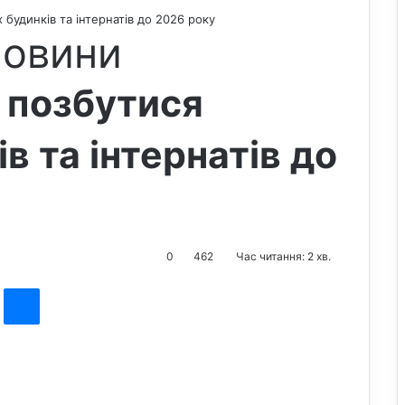
 будинків та інтернатів до 2026 року
новини
ь позбутися
в та інтернатів до
0
462
Час читання: 2 хв.
st
Messenger