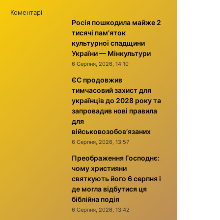
Коментарі
Росія пошкодила майже 2
тисячі пам’яток
культурної спадщини
України — Мінкультури
6 Серпня, 2026, 14:10
ЄС продовжив
тимчасовий захист для
українців до 2028 року та
запровадив нові правила
для
військовозобов’язаних
6 Серпня, 2026, 13:57
Преображення Господнє:
чому християни
святкують його 6 серпня і
де могла відбутися ця
біблійна подія
6 Серпня, 2026, 13:42