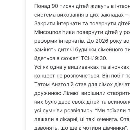
Понад 90 тисяч дітей живуть в інтер
система виховання в цих закладах –
Закрити інтернати та повернути діте
Мінсоцполітики повернути дітей у род
реформи інтернатів. До 2026 року вон
замінять дитячі будинки сімейного ти
йдеться в сюжеті ТСН.19:30.
Усі як одна у вишиванках та віночках
концерт не розпочнеться. Він побіг п
Татом Анатолій став для сімох дівчато
дружиною Лілею вирішили створити 
них було двоє своїх дітей та всинов
усі сумніви розвіялись: “Ми поїхали 
лежали в лікарні, ці такі оченята. О
дзвонять, що ще є чотири дівчинки”.