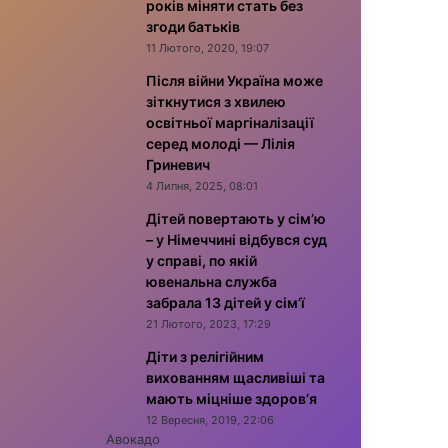
років міняти стать без
згоди батьків
11 Лютого, 2020, 19:07
Після війни Україна може
зіткнутися з хвилею
освітньої маргіналізації
серед молоді — Лілія
Гриневич
4 Липня, 2025, 08:01
Дітей повертають у сім’ю
– у Німеччині відбувся суд
у справі, по якій
ювенальна служба
забрала 13 дітей у сім’ї
21 Лютого, 2023, 17:29
Діти з релігійним
вихованням щасливіші та
мають міцніше здоров’я
12 Вересня, 2019, 22:06
Авокадо