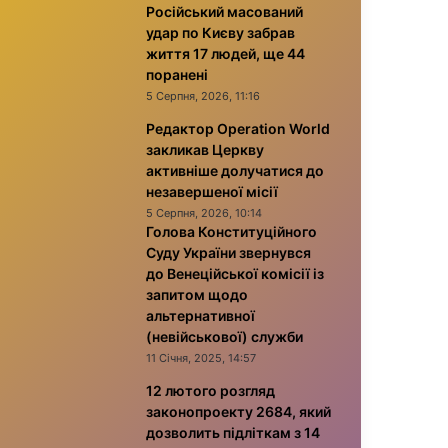
Російський масований
удар по Києву забрав
життя 17 людей, ще 44
поранені
5 Серпня, 2026, 11:16
Редактор Operation World
закликав Церкву
активніше долучатися до
незавершеної місії
5 Серпня, 2026, 10:14
Голова Конституційного
Суду України звернувся
до Венеційської комісії із
запитом щодо
альтернативної
(невійськової) служби
11 Січня, 2025, 14:57
12 лютого розгляд
законопроекту 2684, який
дозволить підліткам з 14