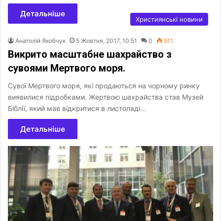
Детальніше
Християнські новини
Анатолій Якобчук
5 Жовтня, 2017, 10:51
0
511
Викрито масштабне шахрайство з
сувоями Мертвого моря.
Сувої Мертвого моря, які продаються на чорному ринку
виявилися підробками. Жертвою шахрайства став Музей
Біблії, який мав відкритися в листопаді…
Детальніше