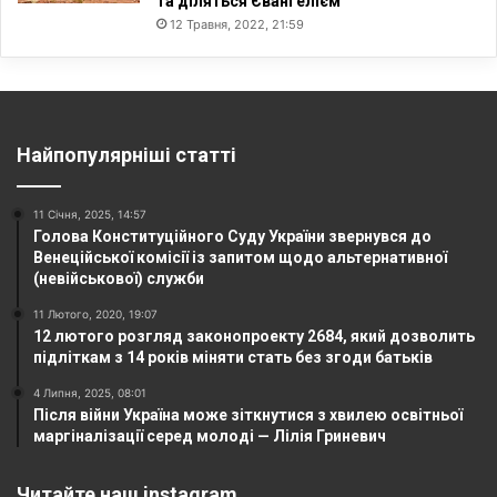
та діляться Євангелієм
12 Травня, 2022, 21:59
Найпопулярніші статті
11 Січня, 2025, 14:57
Голова Конституційного Суду України звернувся до
Венеційської комісії із запитом щодо альтернативної
(невійськової) служби
11 Лютого, 2020, 19:07
12 лютого розгляд законопроекту 2684, який дозволить
підліткам з 14 років міняти стать без згоди батьків
4 Липня, 2025, 08:01
Після війни Україна може зіткнутися з хвилею освітньої
маргіналізації серед молоді — Лілія Гриневич
Читайте наш instagram