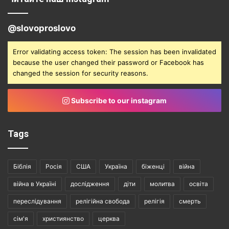
@slovoproslovo
Error validating access token: The session has been invalidated
because the user changed their password or Facebook has
changed the session for security reasons.
Subscribe to our instagram
Tags
Біблія
Росія
США
Україна
біженці
війна
війна в Україні
дослідження
діти
молитва
освіта
переслідування
релігійна свобода
релігія
смерть
сім'я
християнство
церква