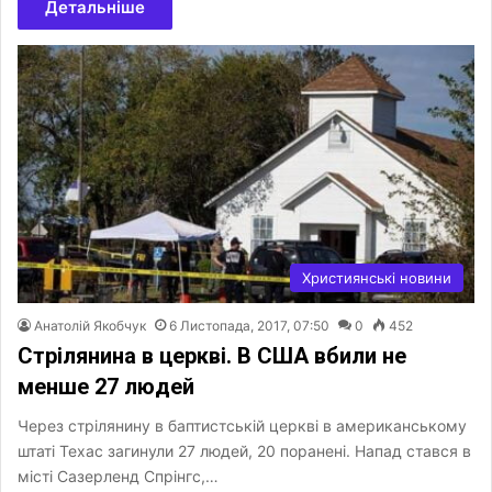
Детальніше
Християнські новини
Анатолій Якобчук
6 Листопада, 2017, 07:50
0
452
Стрілянина в церкві. В США вбили не
менше 27 людей
Через стрілянину в баптистській церкві в американському
штаті Техас загинули 27 людей, 20 поранені. Напад стався в
місті Сазерленд Спрінгс,…