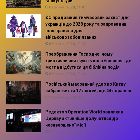
Мінкультури
6 Серпня, 2026, 14:10
ЄС продовжив тимчасовий захист для
українців до 2028 року та запровадив
нові правила для
військовозобов’язаних
6 Серпня, 2026, 13:57
Преображення Господнє: чому
християни святкують його 6 серпня і де
могла відбутися ця біблійна подія
6 Серпня, 2026, 13:42
Російський масований удар по Києву
забрав життя 17 людей, ще 44 поранені
5 Серпня, 2026, 11:16
Редактор Operation World закликав
Церкву активніше долучатися до
незавершеної місії
5 Серпня, 2026, 10:14