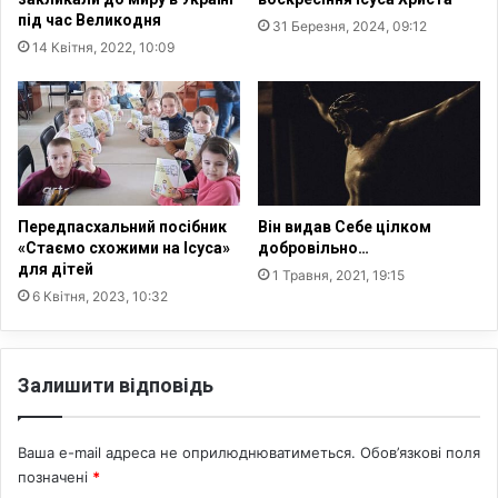
р
під час Великодня
31 Березня, 2024, 09:12
о
14 Квітня, 2022, 10:09
с
і
й
с
ь
к
о
ю
Передпасхальний посібник
Він видав Себе цілком
а
«Стаємо схожими на Ісуса»
добровільно…
для дітей
р
1 Травня, 2021, 19:15
м
6 Квітня, 2023, 10:32
і
є
ю
Залишити відповідь
,
щ
е
Ваша e-mail адреса не оприлюднюватиметься.
Обов’язкові поля
9
позначені
*
4