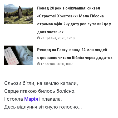
Понад 20 років очікування: сиквел
«Страстей Христових» Мела Гібсона
отримав офіційну дату релізу та вийде у
двох частинах
27 Травня, 2026, 12:18
Рекорд на Пасху: понад 22 млн людей
одночасно читали Біблію через додаток
17 Квітня, 2026, 16:18
Сльози бігли, на землю капали,
Серце птахою билось болісно.
І стояла
Марія
і плакала,
Десь відлуння зітхнуло голосно…