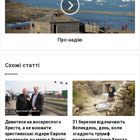
4
а
6
д
8
і
д
ю
і
т
Про надію
е
й
в
Схожі статті
У
к
р
а
ї
н
і
в
б
Дивитися на воскреслого
31 березня відзначають
и
Христа, а не воювати:
Великдень, день, коли
т
християнські лідери Європи
згадують тріумф
і
закликали до миру в Україні
воскресіння Ісуса Христа