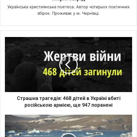
Українська християнська поетеса. Автор чотирьох поетичних
збірок. Проживає у м. Чернівці.
С
т
р
а
ш
н
а
т
р
а
Страшна трагедія: 468 дітей в Україні вбиті
г
російською армією, ще 947 поранені
е
д
П
і
р
я
о
:
н