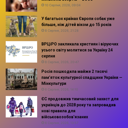
10 Серпня, 2026, 09:04
У багатьох країнах Європи собак уже
більше, ніж дітей віком до 15 років
8 Серпня, 2026, 21:28
ВРЦіРО закликала християн і віруючих
усього світу молитися за Україну 24
серпня
8 Серпня, 2026, 20:47
Росія пошкодила майже 2 тисячі
пам’яток культурної спадщини України —
Мінкультури
6 Серпня, 2026, 14:10
ЄС продовжив тимчасовий захист для
українців до 2028 року та запровадив
нові правила для
військовозобов’язаних
6 Серпня, 2026, 13:57