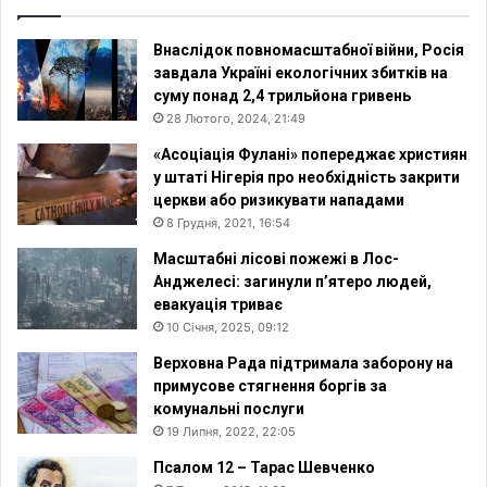
Внаслідок повномасштабної війни, Росія
завдала Україні екологічних збитків на
суму понад 2,4 трильйона гривень
28 Лютого, 2024, 21:49
«Асоціація Фулані» попереджає християн
у штаті Нігерія про необхідність закрити
церкви або ризикувати нападами
8 Грудня, 2021, 16:54
Масштабні лісові пожежі в Лос-
Анджелесі: загинули п’ятеро людей,
евакуація триває
10 Січня, 2025, 09:12
Верховна Рада підтримала заборону на
примусове стягнення боргів за
комунальні послуги
19 Липня, 2022, 22:05
Псалом 12 – Тарас Шевченко