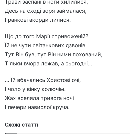
Трави заспані в ноги хилилися,
Десь на сході зоря займалася,
І ранкові акорди лилися.
Що до того Марії стривоженій?
Їй не чути світанкових дзвонів.
Тут Він був, тут Він ними похований,
Тільки вчора лежав, а сьогодні…
… Їй вбачались Христові очі,
І чоло у вінку колючім.
Жах вселяла тривога ночі
І печери навислої круча.
Схожі статті