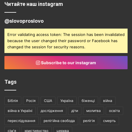
Читайте наш instagram
@slovoproslovo
Error validating access token: The session has been invalidated
because the user changed their password or Facebook has
changed the session for security reasons.
Subscribe to our instagram
Tags
Біблія
Росія
США
Україна
біженці
війна
війна в Україні
дослідження
діти
молитва
освіта
переслідування
релігійна свобода
релігія
смерть
сім'я
християнство
церква