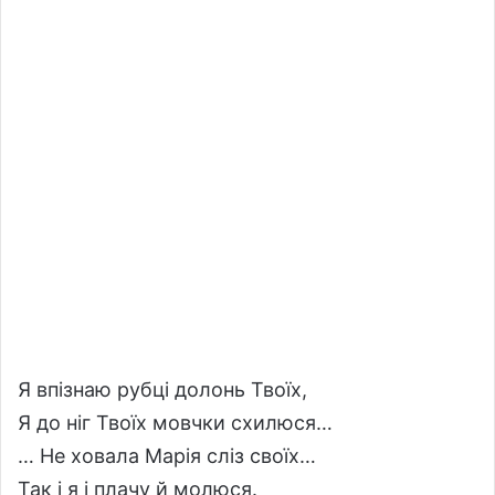
Я впізнаю рубці долонь Твоїх,
Я до ніг Твоїх мовчки схилюся…
… Не ховала Марія сліз своїх…
Так і я і плачу й молюся.