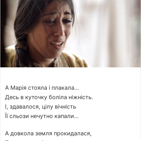
n
e
m
a
i
l
А Марія стояла і плакала…
Десь в куточку боліла ніжність.
І, здавалося, цілу вічність
Її сльози нечутно капали…
А довкола земля прокидалася,