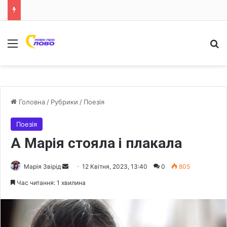
Меню
Ш
Головна
/
Рубрики
/
Поезія
Поезія
А Марія стояла і плакала
Марія Звірід
S
12 Квітня, 2023, 13:40
0
805
e
Час читання: 1 хвилина
n
d
a