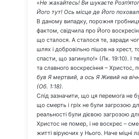
«Не жахайтесь! Ви шукаєте Розп’ятог
Його тут! Ось місце де Його поховали
В даному випадку, порожня гробниця
фактом, свідчила про Його воскресін
що сталося. А сталося те, заради ч
шлях і добровільно пішов на хрест, 
спасти, що загинуло!» (Лк. 19:10). І 
та славного воскресіння – Христос,
був Я мертвий, а ось Я Живий на вічні
(Об. 1:18).
Слід зазначити, що ця перемога не б
що смерть і гріх не були загрозою дл
реальності були дієвою загрозою для 
Христос не помер, і не воскрес – сме
житті віруючих у Нього. Наче міцні 