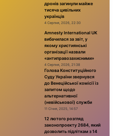
дронів загинули майже
тисяча цивільних
українців
4 Серпня, 2026, 22:30
Amnesty International UK
вибачилася за звіт, у
якому християнські
організації назвали
«антиправозахисними»
4 Серпня, 2026, 21:38
Голова Конституційного
Суду України звернувся
до Венеційської комісії із
запитом щодо
альтернативної
(невійськової) служби
11 Січня, 2025, 14:57
12 лютого розгляд
законопроекту 2684, який
дозволить підліткам з 14