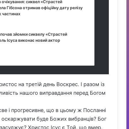
в очікування: сиквел «Страстей
ла Гібсона отримав офіційну дату релізу
х частинах
 2026, 12:18
зпочав зйомки сиквелу «Страстей
оль Ісуса виконає новий актор
 2025, 18:55
истос на третій день Воскрес. І разом із
ливість нашого виправдання перед Богом
єве і прогресивне, що в цьому ж Посланні
о оскаржувати буде Божих вибранців? Бог
засуджує? Христос Ісус є Той, що вмер,