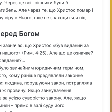
. Через це всі грішники були б
гибель. Але через те, що Христос помер і
у віру в Нього, вже не знаходиться під
перед Богом
и зазначає, що Христос «був виданий за
я нашого» (Рим. 4:25). Але що це означає?
правдання?…
 було звичайним юридичним терміном,
того, кому раніше пред’являли законне
так: людина, порушуючи закон, потрапляла
 її ж провину. Якщо звинувачення
 за усією суворістю закону. Але, якщо
нен – прямо в залі суду його