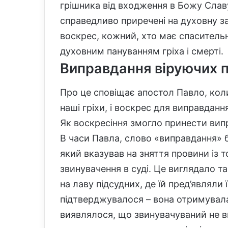
грішника від входження в Божу Славу
справедливо приречені на духовну за
воскрес, кожний, хто має спасительн
духовним пануванням гріха і смерті.
Виправдання віруючих 
Про це сповіщає апостол Павло, кол
наші гріхи, і воскрес для виправданн
Як воскресіння змогло принести ви
В часи Павла, слово «виправдання»
який вказував на зняття провини із 
звинувачення в суді. Це виглядало 
на лаву підсудних, де їй пред’являли
підтверджувалося – вона отримувала
виявлялося, що звинувачуваний не ви