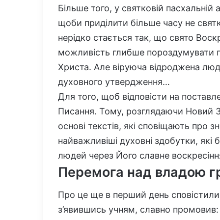
Більше того, у святковій пасхальній
щоби приділити більше часу не свят
нерідко стається так, що свято Воск
можливість глибше пороздумувати п
Христа. Але віруюча відроджена люди
духовного утвердження…
Для того, щоб відповісти на поставл
Писання. Тому, розглядаючи Новий За
основі текстів, які сповіщають про зн
найважливіші духовні здобутки, які 
людей через Його славне воскресіння
Перемога над владою гр
Про це ще в перший день сповістили 
з’явившись учням, славно промовив: