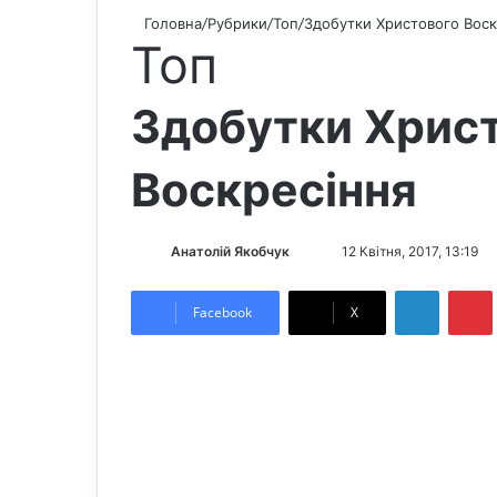
Головна
/
Рубрики
/
Топ
/
Здобутки Христового Воск
Топ
Здобутки Хрис
Воскресіння
Анатолій Якобчук
F
S
12 Квітня, 2017, 13:19
o
e
LinkedIn
Pintere
l
n
Facebook
X
l
d
o
a
w
n
o
e
n
m
X
a
i