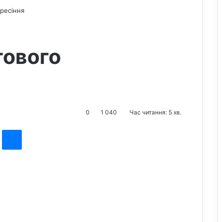
ресіння
тового
0
1 040
Час читання: 5 хв.
st
Messenger