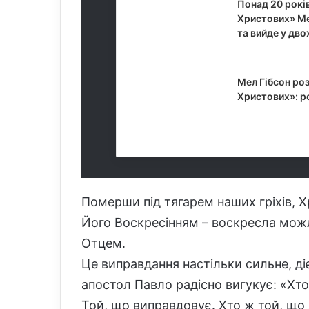
Понад 20 рокі
Христових» Ме
та вийде у дво
27 Травня,
Мел Гібсон ро
Христових»: р
18 Жовтня,
Померши під тягарем наших гріхів, Хр
Його Воскресінням – воскресла мож
Отцем.
Це виправдання настільки сильне, ді
апостол Павло радісно вигукує: «Хт
Той, що виправдовує. Хто ж той, що 