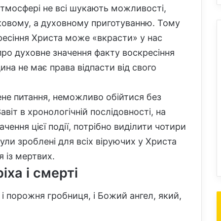
 атмосфері не всі шукають можливості,
ковому, а духовному приготуванню. Тому
ресіння Христа може «вкрасти» у нас
ро духовне значення факту воскресіння
на не має права відпасти від свого
ене питання, неможливо обійтися без
віт в хронологічній послідовності, на
ачення цієї події, потрібно виділити чотири
були зроблені для всіх віруючих у Христа
 із мертвих.
іха і смерті
і порожня гробниця, і Божий ангел, який,