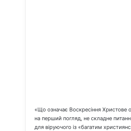
l
«Що означає Воскресіння Христове ос
на перший погляд, не складне питанн
для віруючого із «багатим християн