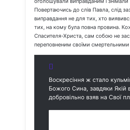
оголошували виправданим і знімали 
Повертаючись до слів Павла, слід з
виправдання не для тих, хто виявив
тих, на кому була повна провина. Кож
Спасителя-Христа, сам собою не зас
переповненим своїми смертельними 
Воскресіння ж стало кульмі
Божого Сина, завдяки Якій в
добровільно взяв на Свої пл
Схожі статті