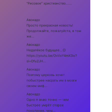
"Рисовое" христианство......
Авокадо
Просто прекрасная новость!
Продолжайте, пожалуйста, в том
же...
Авокадо
Недалёкое будущее...😉
https://youtu.be/OvVxY4mX3io?
si=Dfu2JH...
Авокадо
Поэтому церковь хочет
побыстрее насрать им в мозги
своим миф...
Авокадо
Одно я знаю точно — чем
быстрее умрёт старое
поколение, чем...