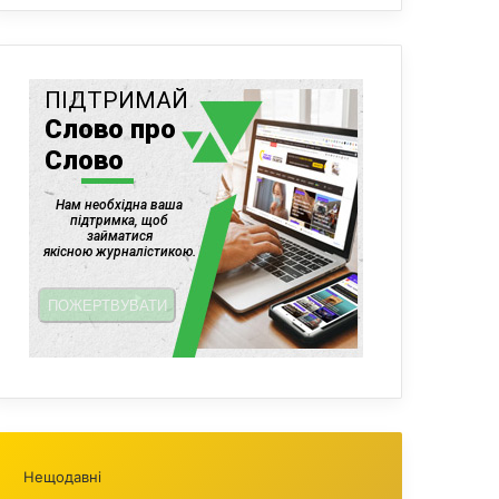
Нещодавні