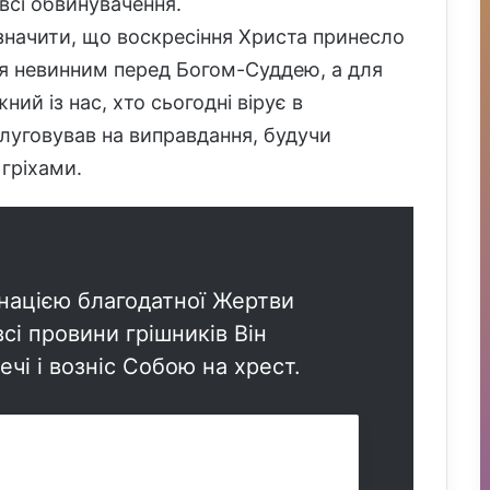
всі обвинувачення.
азначити, що воскресіння Христа принесло
ся невинним перед Богом-Суддею, а для
ний із нас, хто сьогодні вірує в
луговував на виправдання, будучи
гріхами.
нацією благодатної Жертви
сі провини грішників Він
ечі і возніс Собою на хрест.