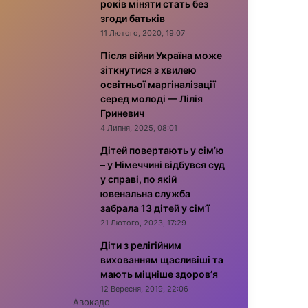
років міняти стать без
згоди батьків
11 Лютого, 2020, 19:07
Після війни Україна може
зіткнутися з хвилею
освітньої маргіналізації
серед молоді — Лілія
Гриневич
4 Липня, 2025, 08:01
Дітей повертають у сім’ю
– у Німеччині відбувся суд
у справі, по якій
ювенальна служба
забрала 13 дітей у сім’ї
21 Лютого, 2023, 17:29
Діти з релігійним
вихованням щасливіші та
мають міцніше здоров’я
12 Вересня, 2019, 22:06
Авокадо