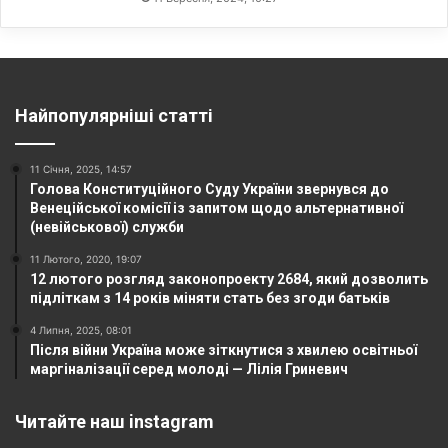
Найпопулярніші статті
11 Січня, 2025, 14:57
Голова Конституційного Суду України звернувся до
Венеційської комісії із запитом щодо альтернативної
(невійськової) служби
11 Лютого, 2020, 19:07
12 лютого розгляд законопроекту 2684, який дозволить
підліткам з 14 років міняти стать без згоди батьків
4 Липня, 2025, 08:01
Після війни Україна може зіткнутися з хвилею освітньої
маргіналізації серед молоді — Лілія Гриневич
Читайте наш instagram