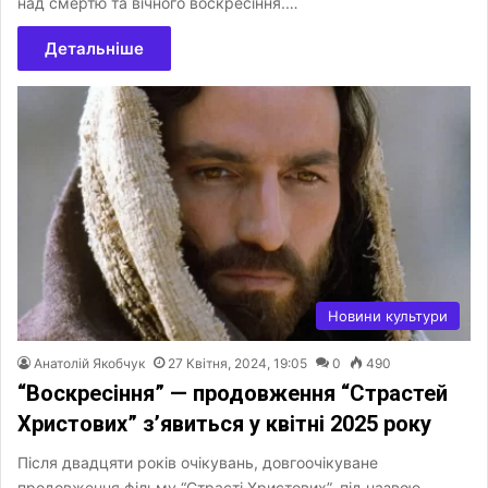
над смертю та вічного воскресіння.…
Детальніше
Новини культури
Анатолій Якобчук
27 Квітня, 2024, 19:05
0
490
“Воскресіння” — продовження “Страстей
Христових” з’явиться у квітні 2025 року
Після двадцяти років очікувань, довгоочікуване
продовження фільму “Страсті Христових”, під назвою