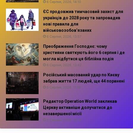
6 Серпня, 2026, 14:10
ЄС продовжив тимчасовий захист для
українців до 2028 року та запровадив
нові правила для
військовозобов’язаних
6 Серпня, 2026, 13:57
Преображення Господнє: чому
християни святкують його 6 серпня і де
могла відбутися ця біблійна подія
6 Серпня, 2026, 13:42
Російський масований удар по Києву
забрав життя 17 людей, ще 44 поранені
5 Серпня, 2026, 11:16
Редактор Operation World закликав
Церкву активніше долучатися до
незавершеної місії
5 Серпня, 2026, 10:14