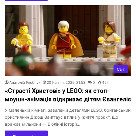
Світ
Анатолій Якобчук
20 Квітня, 2025, 21:53
0
454
«Страсті Христові» у LEGO: як стоп-
моушн-анімація відкриває дітям Євангеліє
У маленькій кімнаті, заваленій деталями LEGO, британський
християнин Джош Вайтгаус втілив у життя проєкт, що
вражає мільйони — Біблійні історії…