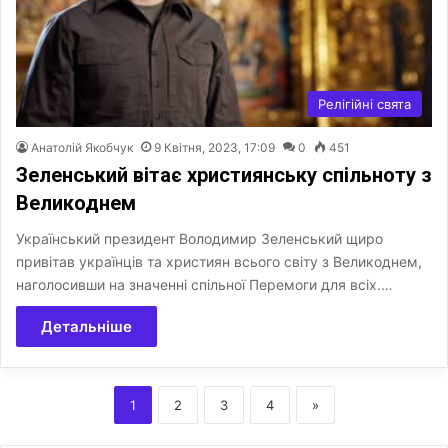
Релігійні свята
Анатолій Якобчук
9 Квітня, 2023, 17:09
0
451
Зеленський вітає християнську спільноту з
Великоднем
Український президент Володимир Зеленський щиро
привітав українців та християн всього світу з Великоднем,
наголосивши на значенні спільної Перемоги для всіх.…
Детальніше
1
2
3
4
»