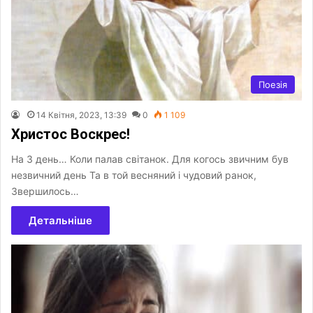
Поезія
14 Квітня, 2023, 13:39
0
1 109
Христос Воскрес!
На 3 день… Коли палав світанок. Для когось звичним був
незвичний день Та в той весняний і чудовий ранок,
Звершилось…
Детальніше