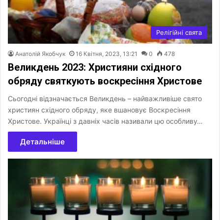
Релігійні свята
Анатолій Якобчук
16 Квітня, 2023, 13:21
0
478
Великдень 2023: Християни східного
обряду святкують воскресіння Христове
Сьогодні відзначається Великдень – найважливіше свято
християн східного обряду, яке вшановує Воскресіння
Христове. Українці з давніх часів називали цю особливу…
Детальніше