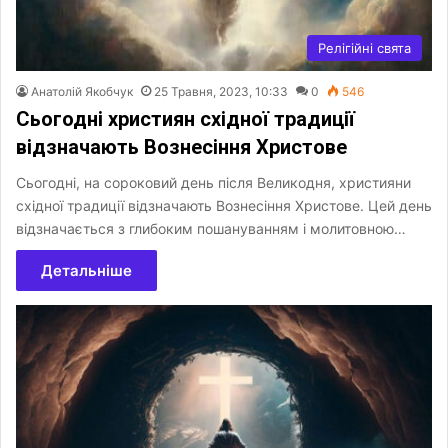
Релігійні свята
Анатолій Якобчук
25 Травня, 2023, 10:33
0
546
Сьогодні християн східної традиції
відзначають Вознесіння Христове
Сьогодні, на сороковий день після Великодня, християни
східної традиції відзначають Вознесіння Христове. Цей день
відзначається з глибоким пошануванням і молитовною…
Детальніше