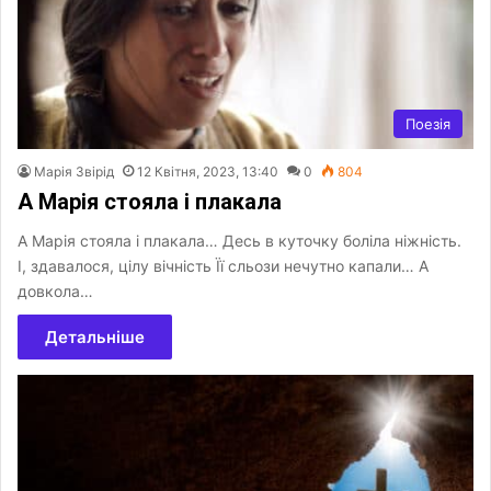
Поезія
Марія Звірід
12 Квітня, 2023, 13:40
0
804
А Марія стояла і плакала
А Марія стояла і плакала… Десь в куточку боліла ніжність.
І, здавалося, цілу вічність Її сльози нечутно капали… А
довкола…
Детальніше