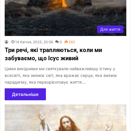
Для життя
14 Квітня, 2023, 20:56
0
583
Три речі, які трапляються, коли ми
забуваємо, що Ісус живий
Цими вихідними ми святкували найважливішу істину у
всесвіті, яка змінює світ, яка вражає серце, яка змінює
парадигму, яка переорієнтовує життя:…
Детальніше