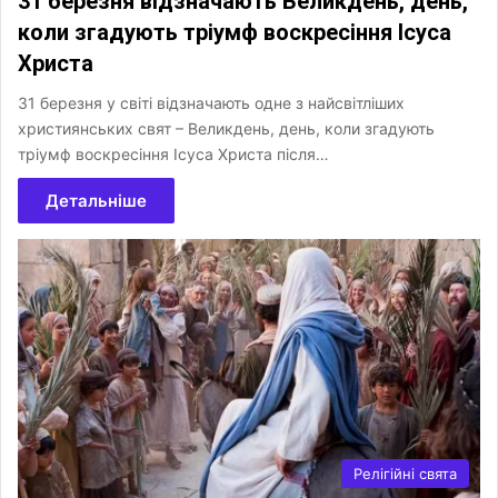
31 березня відзначають Великдень, день,
коли згадують тріумф воскресіння Ісуса
Христа
31 березня у світі відзначають одне з найсвітліших
християнських свят – Великдень, день, коли згадують
тріумф воскресіння Ісуса Христа після…
Детальніше
Релігійні свята