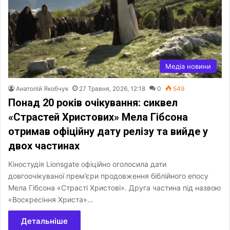
Медіа новини
Анатолій Якобчук
27 Травня, 2026, 12:18
0
549
Понад 20 років очікування: сиквел
«Страстей Христових» Мела Гібсона
отримав офіційну дату релізу та вийде у
двох частинах
Кіностудія Lionsgate офіційно оголосила дати
довгоочікуваної прем’єри продовження біблійного епосу
Мела Гібсона «Страсті Христові». Друга частина під назвою
«Воскресіння Христа»…
Детальніше