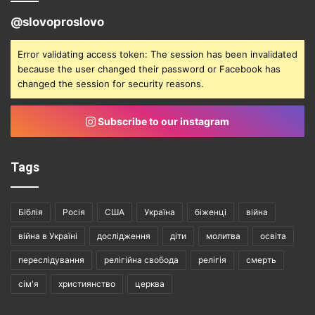
@slovoproslovo
Error validating access token: The session has been invalidated
because the user changed their password or Facebook has
changed the session for security reasons.
Subscribe to our instagram
Tags
Біблія
Росія
США
Україна
біженці
війна
війна в Україні
дослідження
діти
молитва
освіта
переслідування
релігійна свобода
релігія
смерть
сім'я
християнство
церква