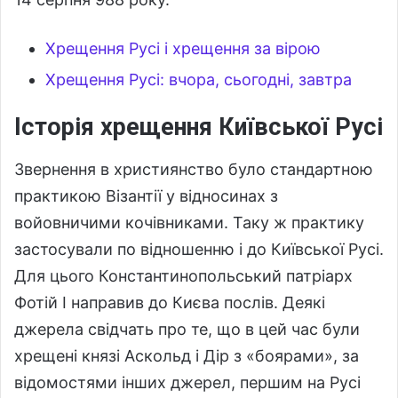
Хрещення Русі і хрещення за вірою
Хрещення Русі: вчора, сьогодні, завтра
Історія хрещення Київської Русі
Звернення в християнство було стандартною
практикою Візантії у відносинах з
войовничими кочівниками. Таку ж практику
застосували по відношенню і до Київської Русі.
Для цього Константинопольський патріарх
Фотій І направив до Києва послів. Деякі
джерела свідчать про те, що в цей час були
хрещені князі Аскольд і Дір з «боярами», за
відомостями інших джерел, першим на Русі