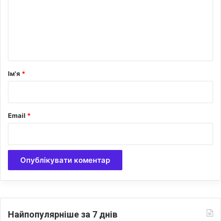
е
н
т
а
р
Ім'я
*
*
Email
*
Найпопулярніше за 7 днів