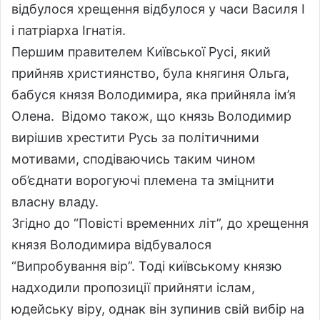
відбулося хрещення відбулося у часи Василя І
і патріарха Ігнатія.
Першим правителем Київської Русі, який
прийняв християнство, була княгиня Ольга,
бабуся князя Володимира, яка прийняла ім’я
Олена. Відомо також, що князь Володимир
вирішив хрестити Русь за політичними
мотивами, сподіваючись таким чином
об’єднати ворогуючі племена та зміцнити
власну владу.
Згідно до “Повісті временних літ”, до хрещення
князя Володимира відбувалося
“Випробування вір”. Тоді київському князю
надходили пропозиції прийняти іслам,
юдейську віру, однак він зупинив свій вибір на