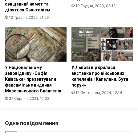
г
х
священний намет та
10 Грудня, 2023, 08:12
о
и
діляться Євангелієм
т
с
12 Травня, 2022, 21:59
у
т
н
с
е
і
л
м
ю
'
Є
ї
з
в
е
і
У Національному
У Львові відкрилася
к
заповіднику «Софія
виставка про військових
д
Київська» презентували
капеланів «Капелани. Бути
і
і
факсимільне видання
поруч»
ї
д
Мазепинського Євангелія
15 Листопада, 2024, 12:14
е
27 Серпня, 2021, 17:02
о
л
о
г
Одне повідомлення
і
ї