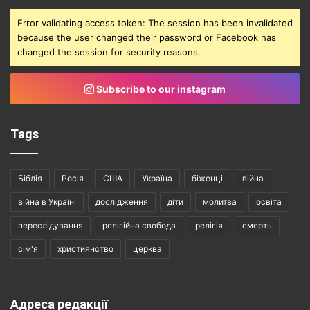
Error validating access token: The session has been invalidated
because the user changed their password or Facebook has
changed the session for security reasons.
Subscribe to our instagram
Tags
Біблія
Росія
США
Україна
біженці
війна
війна в Україні
дослідження
діти
молитва
освіта
переслідування
релігійна свобода
релігія
смерть
сім'я
християнство
церква
Адреса редакції