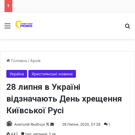
Меню
Ш
Головна
/
Архів
Україна
Християнські новини
28 липня в Україні
відзначають День хрещення
Київської Русі
Анатолій Якобчук
F
S
28 Липня, 2020, 01:28
1
o
e
442
Час читання: 2 хв.