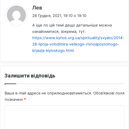
Л
:
Г
Лев
Б
28 Грудня, 2021, 19:10 о 19:10
Т
+
А іще по цій темі дещо детальніше можна
"
ознайомитися, зокрема, тут:
ч
https://www.kyrios.org.ua/spirituality/svyato/2014-
е
28-lipnja-volodimira-velikogo-rivnoapostolnogo-
р
knjazja-kiyivskogo.html
е
з
ц
е
Залишити відповідь
н
з
у
Ваша e-mail адреса не оприлюднюватиметься.
Обов’язкові поля
р
позначені
*
у
К
о
м