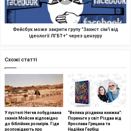
р
у
д
к
ж
м
е
о
н
ж
Фейсбук може закрити групу "Захист сім'ї від
о
е
ідеології ЛГБТ+" через цензуру
в
з
і
а
к
к
Схожі статті
в
р
о
и
д
т
о
и
п
г
р
р
о
у
в
п
і
у
У пустелі Негев побудована
“Велика різдвяна книжка”:
д
"
скинія Мойсея відповідно
Пориньте у світ Різдва від
н
З
до біблійних розмірів. Гіди
Ярослава Грицака та
о
а
розповідають про
Надійки Гербіш