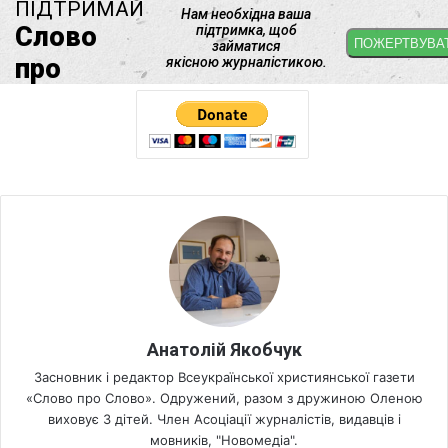
Анатолій Якобчук
Засновник і редактор Всеукраїнської християнської газети
«Слово про Слово». Одружений, разом з дружиною Оленою
виховує 3 дітей. Член Асоціації журналістів, видавців і
мовників, "Новомедіа".