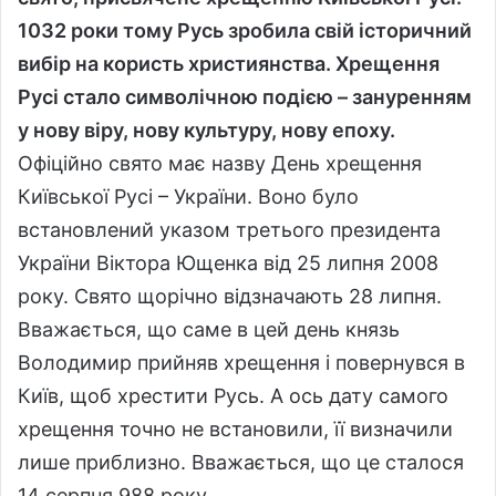
1032 роки тому Русь зробила свій історичний
вибір на користь християнства. Хрещення
Русі стало символічною подією – зануренням
у нову віру, нову культуру, нову епоху.
Офіційно свято має назву День хрещення
Київської Русі – України. Воно було
встановлений указом третього президента
України Віктора Ющенка від 25 липня 2008
року. Свято щорічно відзначають 28 липня.
Вважається, що саме в цей день князь
Володимир прийняв хрещення і повернувся в
Київ, щоб хрестити Русь. А ось дату самого
хрещення точно не встановили, її визначили
лише приблизно. Вважається, що це сталося
14 серпня 988 року.