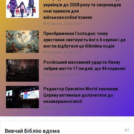
українців до 2028 року та запровадив
нові правила для
військовозобов’язаних
6 Серпня, 2026, 13:57
Преображення Господнє: чому
християни святкують його 6 серпня і де
могла відбутися ця біблійна подія
6 Серпня, 2026, 13:42
Російський масований удар по Києву
забрав життя 17 людей, ще 44 поранені
5 Серпня, 2026, 11:16
Редактор Operation World закликав
Церкву активніше долучатися до
незавершеної місії
5 Серпня, 2026, 10:14
Вивчай Біблію вдома