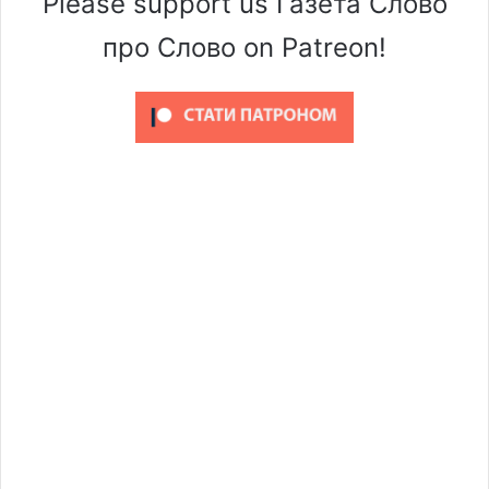
Please support us Газета Слово
про Слово on Patreon!