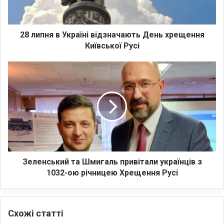
я
в
У
к
28 липня в Україні відзначають День хрещення
р
Київської Русі
а
ї
З
н
е
і
л
в
е
і
н
д
с
з
ь
н
к
а
и
ч
й
Зеленський та Шмигаль привітали українців з
а
т
1032-ою річницею Хрещення Русі
ю
а
т
Ш
ь
м
Схожі статті
Д
и
е