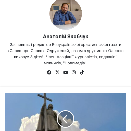
Анатолій Якобчук
Засновник і редактор Всеукраїнської християнської газети
«Слово про Слово». Одружений, разом з дружиною Оленою
виховує 3 дітей. Член Асоціації журналістів, видавців і
мовників, "Новомедіа".
Fa
X
Yo
Ins
Tik
ce
uT
tag
To
bo
ub
ra
k
ok
e
m
2
8
л
и
п
н