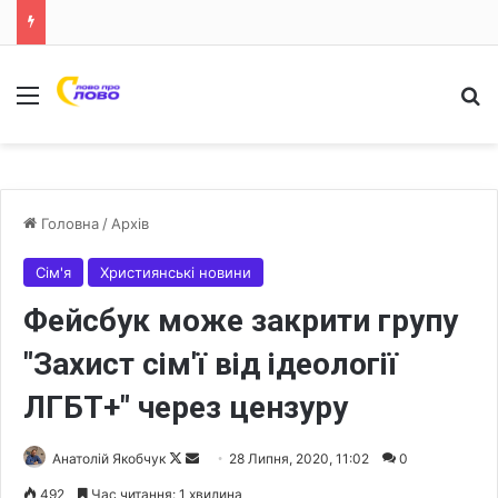
Меню
Ш
Головна
/
Архів
Сім'я
Християнські новини
Фейсбук може закрити групу
"Захист сім'ї від ідеології
ЛГБТ+" через цензуру
Анатолій Якобчук
F
S
28 Липня, 2020, 11:02
0
o
e
492
Час читання: 1 хвилина