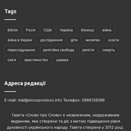
Tags
Біблія
Росія
США
Україна
біженці
війна
війна в Україні
дослідження
діти
молитва
освіта
переслідування
релігійна свобода
релігія
смерть
сім'я
християнство
церква
Адреса редакції
E-mail: mail@slovoproslovo.info Телефон: 0966126096
Газета «Слово про Слово» є незалежним, недержавним
виданням, яке створене та діє з метою підвищення рівня
духовності українського народу. Газета створена у 2012 році.