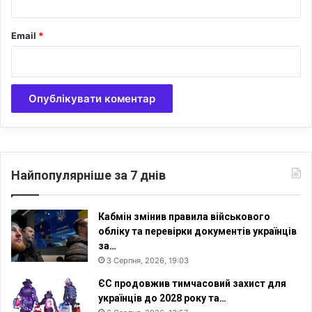
н
н
я
Email
*
Р
у
с
і
Найпопулярніше за 7 днів
Кабмін змінив правила військового
обліку та перевірки документів українців
за…
3 Серпня, 2026, 19:03
ЄС продовжив тимчасовий захист для
українців до 2028 року та…