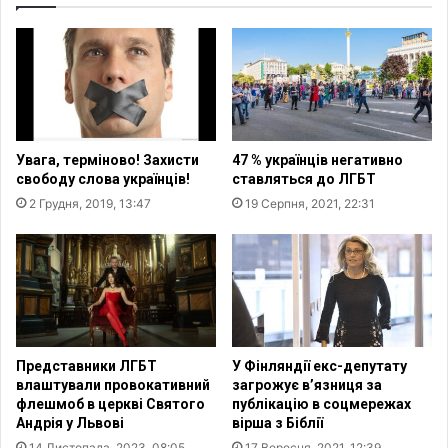
г
н
а
ь
л
х
ь
р
п
е
р
щ
и
е
в
Увага, терміново! Захисти
47 % українців негативно
н
і
свободу слова українців!
ставляться до ЛГБТ
н
т
2 Грудня, 2019, 13:47
19 Серпня, 2021, 22:31
я
а
К
л
и
и
ї
у
в
к
с
р
ь
а
к
ї
Представники ЛГБТ
У Фінляндії екс-депутату
о
н
влаштували провокативний
загрожує в’язниця за
ї
ц
флешмоб в церкві Святого
публікацію в соцмережах
Р
і
Андрія у Львові
вірша з Біблії
у
в
14 Листопада, 2023, 08:05
17 Вересня, 2021, 12:39