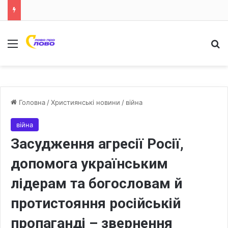
Меню
Ш
Головна
/
Християнські новини
/
війна
війна
Засудження агресії Росії,
допомога українським
лідерам та богословам й
протистояння російській
пропаганді – звернення