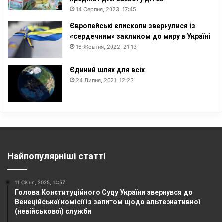
14 Серпня, 2023, 17:45
Європейські єпископи звернулися із
«сердечним» закликом до миру в Україні
16 Жовтня, 2022, 21:13
Єдиний шлях для всіх
24 Липня, 2021, 12:23
Найпопулярніші статті
11 Січня, 2025, 14:57
Голова Конституційного Суду України звернувся до
Венеційської комісії із запитом щодо альтернативної
(невійськової) служби