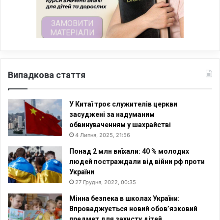
Випадкова стаття
У Китаї троє служителів церкви
засуджені за надуманим
обвинуваченням у шахрайстві
4 Липня, 2025, 21:56
Понад 2 млн виїхали: 40 % молодих
людей постраждали від війни рф проти
України
27 Грудня, 2022, 00:35
Мінна безпека в школах України:
Впроваджується новий обов’язковий
предмет для захисту дітей