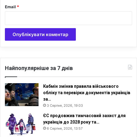
к
Email
*
у
в
і
д
п
о
в
і
д
ь
Найпопулярніше за 7 днів
Р
о
с
Кабмін змінив правила військового
і
обліку та перевірки документів українців
ї
за…
3 Серпня, 2026, 19:03
ЄС продовжив тимчасовий захист для
українців до 2028 року та…
6 Серпня, 2026, 13:57