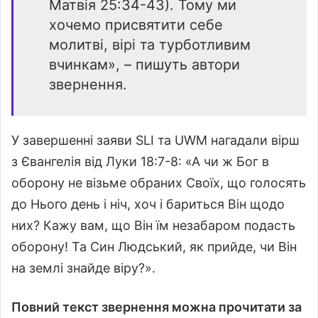
Матвія 25:34-43). Тому ми
хочемо присвятити себе
молитві, вірі та турботливим
вчинкам», – пишуть автори
звернення.
У завершенні заяви SLI та UWM нагадали вірш
з Євангелія від Луки 18:7-8: «А чи ж Бог в
оборону не візьме обраних Своїх, що голосять
до Нього день і ніч, хоч і бариться Він щодо
них? Кажу вам, що Він їм незабаром подасть
оборону! Та Син Людський, як прийде, чи Він
на землі знайде віру?».
Повний текст звернення можна прочитати за