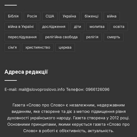
Біблія
Росія
США
Україна
біженці
війна
війна в Україні
дослідження
діти
молитва
освіта
переслідування
релігійна свобода
релігія
смерть
сім'я
християнство
церква
Адреса редакції
E-mail: mail@slovoproslovo.info Телефон: 0966126096
Газета «Слово про Слово» є незалежним, недержавним
виданням, яке створене та діє з метою підвищення рівня
духовності українського народу. Газета створена у 2012 році.
Основними принципами, якими керується газета «Слово про
Слово» в роботі є об’єктивність, актуальність.