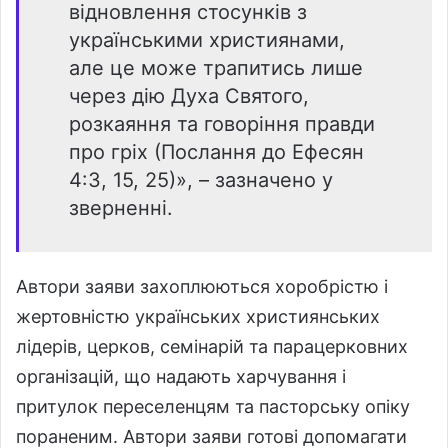
відновлення стосунків з
українськими християнами,
але це може трапитись лише
через дію Духа Святого,
розкаяння та говоріння правди
про гріх (Послання до Ефесян
4:3, 15, 25)», – зазначено у
зверненні.
Автори заяви захоплюються хоробрістю і
жертовністю українських християнських
лідерів, церков, семінарій та парацерковних
організацій, що надають харчування і
притулок переселенцям та пасторську опіку
пораненим. Автори заяви готові допомагати