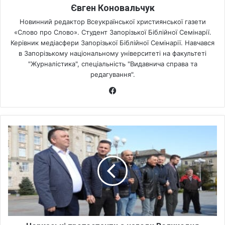
Євген Коновальчук
Новинний редактор Всеукраїнської християнської газети
«Слово про Слово». Студент Запорізької Біблійної Семінарії.
Керівник медіасфери Запорізької Біблійної Семінарії. Навчався
в Запорізькому національному університеті на факультеті
"Журналістика", спеціальність "Видавнича справа та
редагування".
Fa
ce
bo
ok
Ч
е
р
к
а
с
ь
к
і