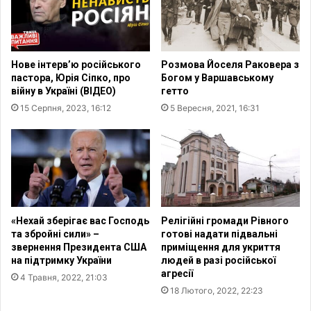
к
а
о
ї
д
н
н
с
Нове інтерв’ю російського
Розмова Йоселя Раковера з
я
ь
пастора, Юрія Сіпко, про
Богом у Варшавському
м
к
війну в Україні (ВІДЕО)
гетто
о
а
15 Серпня, 2023, 16:12
5 Вересня, 2021, 16:31
л
м
и
е
л
н
и
о
с
н
я
і
з
т
а
с
«Нехай зберігає вас Господь
Релігійні громади Рівного
п
ь
та збройні сили» –
готові надати підвальні
е
к
звернення Президента США
приміщення для укриття
р
а
на підтримку України
людей в разі російської
е
агресії
с
4 Травня, 2022, 21:03
м
п
18 Лютого, 2022, 22:23
о
а