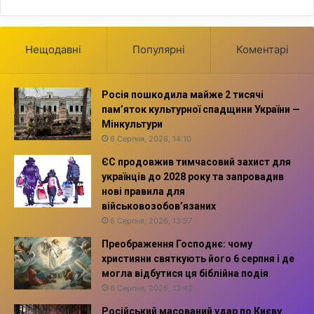
Нещодавні
Популярні
Коментарі
Росія пошкодила майже 2 тисячі
пам’яток культурної спадщини України —
Мінкультури
6 Серпня, 2026, 14:10
ЄС продовжив тимчасовий захист для
українців до 2028 року та запровадив
нові правила для
військовозобов’язаних
6 Серпня, 2026, 13:57
Преображення Господнє: чому
християни святкують його 6 серпня і де
могла відбутися ця біблійна подія
6 Серпня, 2026, 13:42
Російський масований удар по Києву