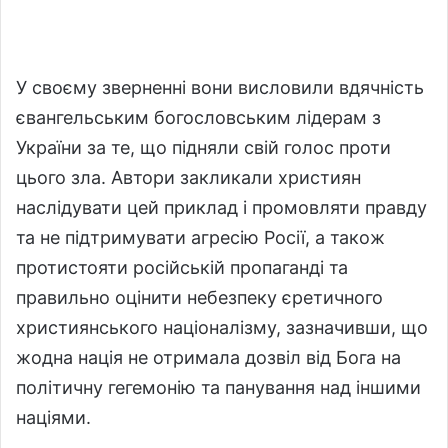
У своєму зверненні вони висловили вдячність
євангельським богословським лідерам з
України за те, що підняли свій голос проти
цього зла. Автори закликали християн
наслідувати цей приклад і промовляти правду
та не підтримувати агресію Росії, а також
протистояти російській пропаганді та
правильно оцінити небезпеку єретичного
християнського націоналізму, зазначивши, що
жодна нація не отримала дозвіл від Бога на
політичну гегемонію та панування над іншими
націями.