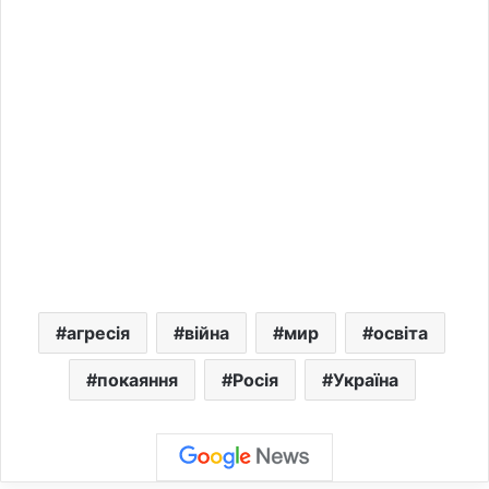
агресія
війна
мир
освіта
покаяння
Росія
Україна