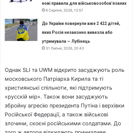
нові правила для військовозобов’язаних
6 Серпня, 2026, 13:57
До України повернули вже 2 422 дітей,
яких Росія незаконно вивезла або
утримувала — Лубінець
31 Липня, 2026, 20:43
Однак SLI та UWM відкрито засуджують роль
московського Патріарха Кирила та ті
християнські спільноти, які підтримують
«русскій мір». Також вони засуджують
збройну агресію президента Путіна і верхівки
Російської Федерації, а також військові
злочини, скоєні російськими солдатами. До
того ж автори відкидають принизливе