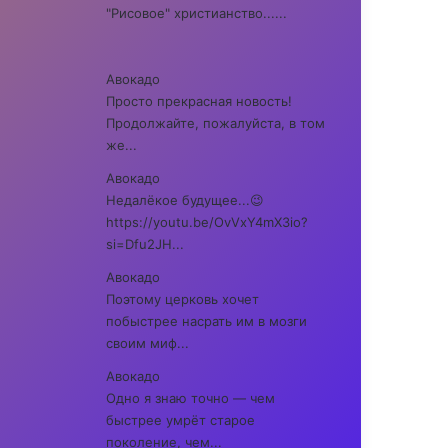
"Рисовое" христианство......
Авокадо
Просто прекрасная новость!
Продолжайте, пожалуйста, в том
же...
Авокадо
Недалёкое будущее...😉
https://youtu.be/OvVxY4mX3io?
si=Dfu2JH...
Авокадо
Поэтому церковь хочет
побыстрее насрать им в мозги
своим миф...
Авокадо
Одно я знаю точно — чем
быстрее умрёт старое
поколение, чем...