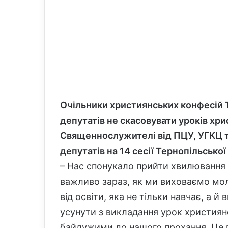
Очільники християнських конфесій 
депутатів не скасовувати уроків хри
Священнослужителі від ПЦУ, УГКЦ т
депутатів на 14 сесії Тернопільської
– Нас спонукало прийти хвилювання
важливо зараз, як ми виховаємо мол
від освіти, яка не тільки навчає, а й
усунути з викладання урок християн
байдужими до нашого прохання. Це го