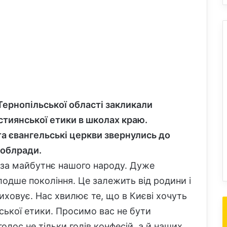
Тернопільської області закликали
стиянської етики в школах краю.
а євангельські церкви звернулись до
 облради.
 за майбутнє нашого народу. Дуже
одше покоління. Це залежить від родини і
 виховує. Нас хвилює те, що в Києві хочуть
ської етики. Просимо вас не бути
лос не тільки голів конфесій, а й наших