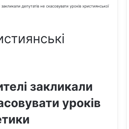
закликали депутатів не скасовувати уроків християнської
истиянські
телі закликали
асовувати уроків
етики