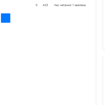
0
423
Час читання: 1 хвилина
st
Messenger