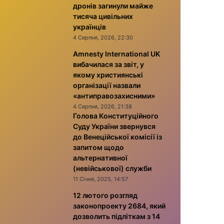
дронів загинули майже
тисяча цивільних
українців
4 Серпня, 2026, 22:30
Amnesty International UK
вибачилася за звіт, у
якому християнські
організації назвали
«антиправозахисними»
4 Серпня, 2026, 21:38
Голова Конституційного
Суду України звернувся
до Венеційської комісії із
запитом щодо
альтернативної
(невійськової) служби
11 Січня, 2025, 14:57
12 лютого розгляд
законопроекту 2684, який
дозволить підліткам з 14