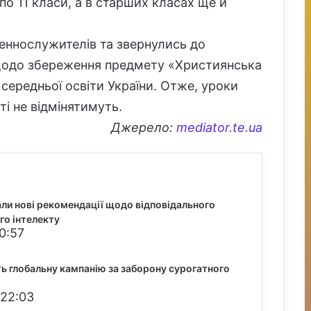
о 11 класи, а в старших класах ще й
ннослужителів та звернулись до
и щодо збереження предмету «Християнська
 середньої освіти України. Отже, уроки
і не відмінятимуть.
Джерело:
mediator.te.ua
ли нові рекомендації щодо відповідального
го інтелекту
0:57
ють глобальну кампанію за заборону сурогатного
 22:03