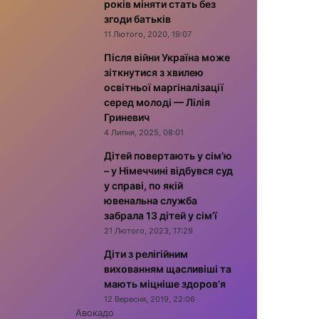
років міняти стать без
згоди батьків
11 Лютого, 2020, 19:07
Після війни Україна може
зіткнутися з хвилею
освітньої маргіналізації
серед молоді — Лілія
Гриневич
4 Липня, 2025, 08:01
Дітей повертають у сім’ю
– у Німеччині відбувся суд
у справі, по якій
ювенальна служба
забрала 13 дітей у сім’ї
21 Лютого, 2023, 17:29
Діти з релігійним
вихованням щасливіші та
мають міцніше здоров’я
12 Вересня, 2019, 22:06
Авокадо