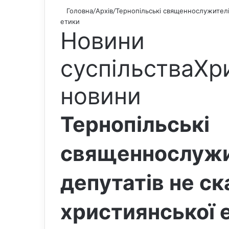
Головна
/
Архів
/
Тернопільські священнослужителі 
етики
Новини
суспільства
Хр
новини
Тернопільські
священнослужи
депутатів не ск
християнської 