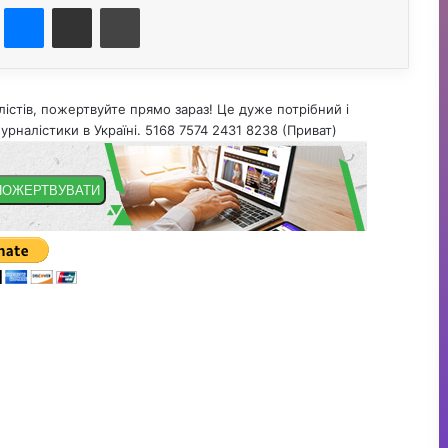
st
Messenger
Поділитися електронною поштою
Друк
істів, пожертвуйте прямо зараз! Це дуже потрібний і
урналістики в Україні. 5168 7574 2431 8238 (Приват)