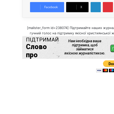
LinkedIn
Pintere
Facebook
X
[mailster_form id=238074] Підтримайте наших журнал
гучний голос на підтримку якісної християнської ж