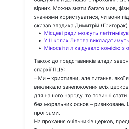
вірних. Можна знати багато мов, фіз
знаннями користуватися, чи вони піду
сказав владика Димитрій (Григорак) 
Місцеві ради можуть легітимізу
У Школах Львова викладатимуть
Міносвіти ліквідувало комісію з
Також до представників влади зверн
єпархії ПЦУ:
– Ми – християни, але питання, якої
викликало занепокоєння всіх церко
для нашого народу, то повинні стати
без моральних основ – ризиковане. 
програми.
На прохання очільників церков, пре