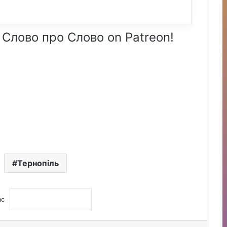
 Слово про Слово on Patreon!
Тернопіль
ас