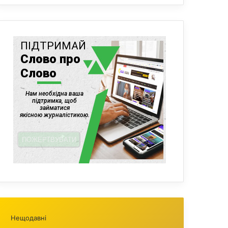
Нещодавні