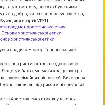
ику та математику, але хто буде цими
ть на добро, чи на зло для суспільства, –
Бучацької єпархії УГКЦ.
вати предмет христяиська етика
 Основи християнської етики
 основ християнської етики
увся владика Нестор Тернопільської
 якості це християнство, неодноразово
в. Якщо ми бажаємо мати краще завтра
 на захист сімейних цінностей. Виховання
Церква закликає підтримати ці навчальні
дмет «Християнська етика» у школах