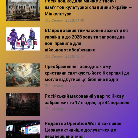
Росія пошкодила майже 2 тисячі
пам’яток культурної спадщини України —
Мінкультури
6 Серпня, 2026, 14:10
ЄС продовжив тимчасовий захист для
українців до 2028 року та запровадив
нові правила для
військовозобов’язаних
6 Серпня, 2026, 13:57
Преображення Господнє: чому
християни святкують його 6 серпня і де
могла відбутися ця біблійна подія
6 Серпня, 2026, 13:42
Російський масований удар по Києву
забрав життя 17 людей, ще 44 поранені
5 Серпня, 2026, 11:16
Редактор Operation World закликав
Церкву активніше долучатися до
незавершеної місії