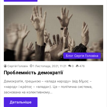
Блог Сергія Головіна
Сергій Головін
1 Листопада, 2021, 11:21
0
476
Проблемність демократії
Демократія, грецькою – «влада народу» (від δῆμος −
«народ» і κράτος − «влада»). Це – політична система,
заснована на колективному…
Детальніше