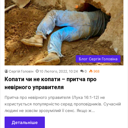
Блог Сергія Головіна
Сергій Головін
10 Лютого, 2022, 10:24
0
968
Копати чи не копати – притча про
невірного управителя
Притча про невірного управителя (Лука 16:1-12) не
користується популярністю серед проповідників. Сучасній
людині не зовсім зрозумілий її сенс. Якщо ж…
Детальніше