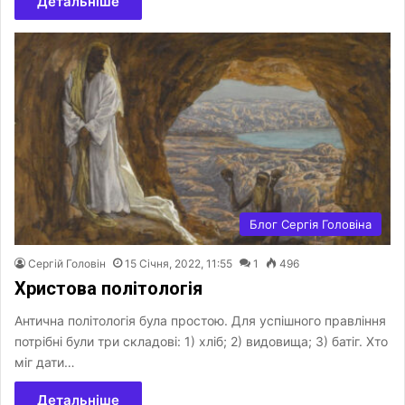
Детальніше
Блог Сергія Головіна
Сергій Головін
15 Січня, 2022, 11:55
1
496
Христова політологія
Антична політологія була простою. Для успішного правління
потрібні були три складові: 1) хліб; 2) видовища; 3) батіг. Хто
міг дати…
Детальніше