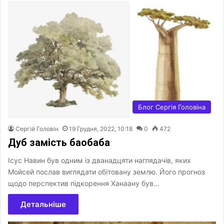
Блог Сергія Головіна
Сергій Головін
19 Грудня, 2022, 10:18
0
472
Дуб замість баобаба
Ісус Навин був одним із дванадцяти наглядачів, яких
Мойсей послав виглядати обітовану землю. Його прогноз
щодо перспектив підкорення Ханаану був…
Детальніше