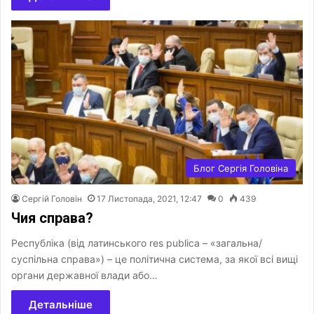
Блог Сергія Головіна
Сергій Головін
17 Листопада, 2021, 12:47
0
439
Чия справа?
Республіка (від латинського res publica – «загальна/
суспільна справа») – це політична система, за якої всі вищі
органи державної влади або…
Детальніше