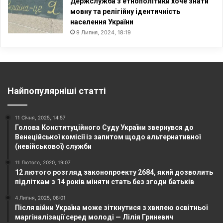
Держслужба з етнополітики хоче знати
мовну та релігійну ідентичність
населення України
9 Липня, 2024, 18:19
Найпопулярніші статті
11 Січня, 2025, 14:57
Голова Конституційного Суду України звернувся до
Венеційської комісії із запитом щодо альтернативної
(невійськової) служби
11 Лютого, 2020, 19:07
12 лютого розгляд законопроекту 2684, який дозволить
підліткам з 14 років міняти стать без згоди батьків
4 Липня, 2025, 08:01
Після війни Україна може зіткнутися з хвилею освітньої
маргіналізації серед молоді — Лілія Гриневич