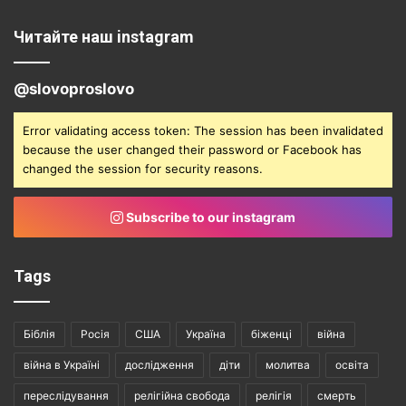
Читайте наш instagram
@slovoproslovo
Error validating access token: The session has been invalidated
because the user changed their password or Facebook has
changed the session for security reasons.
Subscribe to our instagram
Tags
Біблія
Росія
США
Україна
біженці
війна
війна в Україні
дослідження
діти
молитва
освіта
переслідування
релігійна свобода
релігія
смерть