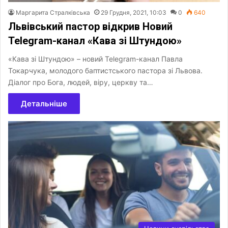
Маргарита Стралківська
29 Грудня, 2021, 10:03
0
640
Львівський пастор відкрив Новий
Telegram-канал «Кава зі Штундою»
«Кава зі Штундою» – новий Telegram-канал Павла
Токарчука, молодого баптистського пастора зі Львова.
Діалог про Бога, людей, віру, церкву та…
Детальніше