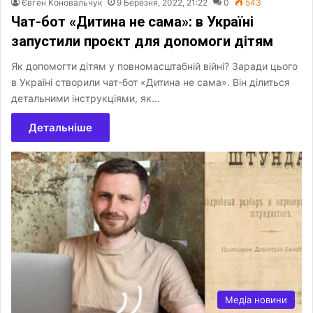
Євген Коновальчук
9 Березня, 2022, 21:22
0
543
Чат-бот «Дитина не сама»: в Україні
запустили проєкт для допомоги дітям
Як допомогти дітям у повномасштабній війні? Заради цього
в Україні створили чат-бот «Дитина не сама». Він ділиться
детальними інструкціями, як…
Детальніше
Медіа новини