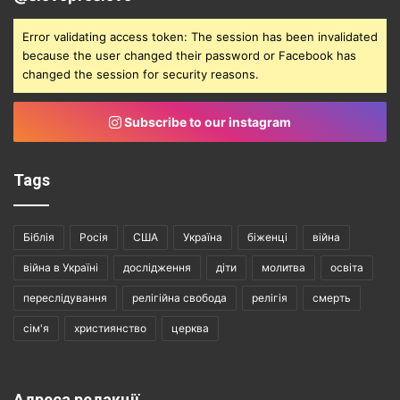
Error validating access token: The session has been invalidated
because the user changed their password or Facebook has
changed the session for security reasons.
Subscribe to our instagram
Tags
Біблія
Росія
США
Україна
біженці
війна
війна в Україні
дослідження
діти
молитва
освіта
переслідування
релігійна свобода
релігія
смерть
сім'я
християнство
церква
Адреса редакції