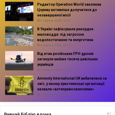
Редактор Operation World закликав
Церкву активніше долучатися до
незавершеної місії
5 Серпня, 2026, 10:14
В Україні зафіксували рекордне
маловоддя: під загрозою
водопостачання та енергетика
5 Серпня, 2026, 08:01
Від атак російських FPV-дронів
загинули майже тисяча цивільних
українців
4 Серпня, 2026, 22:30
Amnesty International UK вибачилася за
звіт, у якому християнські організації
назвали «антиправозахисними»
4 Серпня, 2026, 21:38
Вивчай Біблію вдома