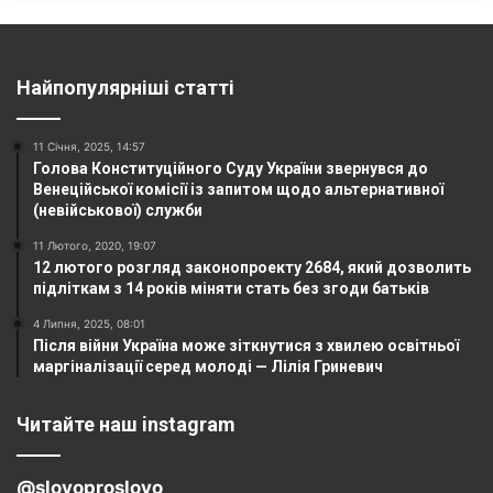
Найпопулярніші статті
11 Січня, 2025, 14:57
Голова Конституційного Суду України звернувся до
Венеційської комісії із запитом щодо альтернативної
(невійськової) служби
11 Лютого, 2020, 19:07
12 лютого розгляд законопроекту 2684, який дозволить
підліткам з 14 років міняти стать без згоди батьків
4 Липня, 2025, 08:01
Після війни Україна може зіткнутися з хвилею освітньої
маргіналізації серед молоді — Лілія Гриневич
Читайте наш instagram
@slovoproslovo