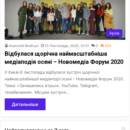
Архів
Анатолій Якобчук
10 Листопада, 2020, 10:51
0
524
Відбулася щорічна наймасштабніша
медіаподія осені – Новомедіа Форум 2020
У Києві 6 листопада відбулася зустріч щорічної
наймасштабнішої медіаподії осені – Новомедіа Форум 2020.
Тема: «Залишились втрьох: YouTube, Telegram,
телебачення». Місцем зустрічі…
Детальніше