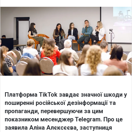
l
n
l
d
o
a
w
n
o
e
n
m
X
a
i
l
Платформа TikTok завдає значної шкоди у
поширенні російської дезінформації та
пропаганди, перевершуючи за цим
показником месенджер Telegram. Про це
заявила Аліна Алєксєєва, заступниця