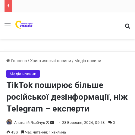
Меню
Ш
Головна
/
Християнські новини
/
Медіа новини
Медіа новини
TikTok поширює більше
російської дезінформації, ніж
Telegram – експерти
Анатолій Якобчук
F
S
28 Вересня, 2024, 09:58
0
o
e
436
Час читання: 1 хвилина