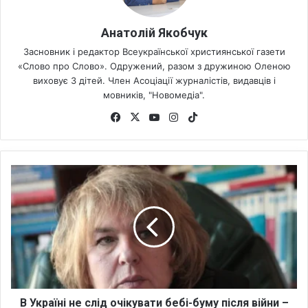
Анатолій Якобчук
Засновник і редактор Всеукраїнської християнської газети
«Слово про Слово». Одружений, разом з дружиною Оленою
виховує 3 дітей. Член Асоціації журналістів, видавців і
мовників, "Новомедіа".
Fa
X
Yo
Ins
Tik
ce
uT
tag
To
bo
ub
ra
k
ok
e
m
В
У
к
р
а
ї
н
і
н
е
В Україні не слід очікувати бебі-буму після війни –