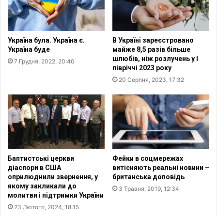
у
м
п
е
і
й
с
з
Україна була. Україна є.
В Україні зареєстровано
л
о
Україна буде
майже 8,5 разів більше
я
д
шлюбів, ніж розлучень у І
7 Грудня, 2022, 20:40
в
н
півріччі 2023 року
і
и
20 Серпня, 2023, 17:32
й
м
н
з
и
б
–
а
Л
т
і
ь
б
к
а
і
Баптистські церкви
Фейки в соцмережах
н
в
діаспори в США
витісняють реальні новини –
о
т
оприлюднили звернення, у
британська доповідь
в
якому закликали до
а
3 Травня, 2019, 12:34
молитви і підтримки України
а
б
е
23 Лютого, 2024, 18:15