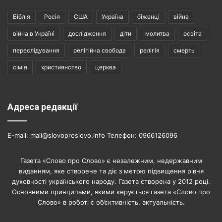
Біблія
Росія
США
Україна
біженці
війна
війна в Україні
дослідження
діти
молитва
освіта
переслідування
релігійна свобода
релігія
смерть
сім'я
християнство
церква
Адреса редакції
E-mail: mail@slovoproslovo.info Телефон: 0966126096
Газета «Слово про Слово» є незалежним, недержавним
виданням, яке створене та діє з метою підвищення рівня
духовності українського народу. Газета створена у 2012 році.
Основними принципами, якими керується газета «Слово про
Слово» в роботі є об’єктивність, актуальність.