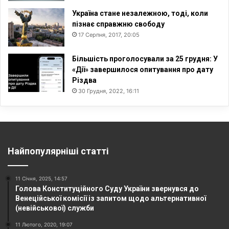
Україна стане незалежною, тоді, коли
пізнає справжню свободу
17 Серпня, 2017, 20:05
Більшість проголосували за 25 грудня: У
«Дії» завершилося опитування про дату
Різдва
30 Грудня, 2022, 16:11
Найпопулярніші статті
11 Січня, 2025, 14:57
Голова Конституційного Суду України звернувся до
Венеційської комісії із запитом щодо альтернативної
(невійськової) служби
11 Лютого, 2020, 19:07