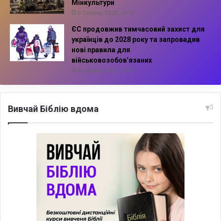
Мінкультури
6 Серпня, 2026, 14:10
ЄС продовжив тимчасовий захист для
українців до 2028 року та запровадив
нові правила для
військовозобов’язаних
6 Серпня, 2026, 13:57
Вивчай Біблію вдома