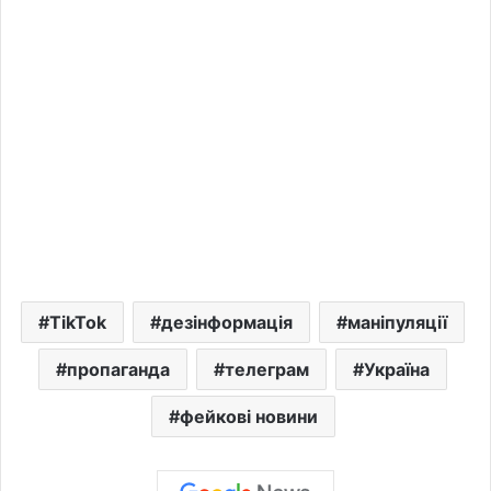
TikTok
дезінформація
маніпуляції
пропаганда
телеграм
Україна
фейкові новини