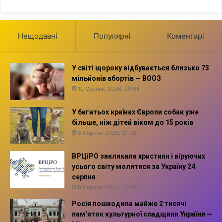
Нещодавні
Популярні
Коментарі
У світі щороку відбувається близько 73
мільйонів абортів — ВООЗ
10 Серпня, 2026, 09:04
У багатьох країнах Європи собак уже
більше, ніж дітей віком до 15 років
8 Серпня, 2026, 21:28
ВРЦіРО закликала християн і віруючих
усього світу молитися за Україну 24
серпня
8 Серпня, 2026, 20:47
Росія пошкодила майже 2 тисячі
пам’яток культурної спадщини України —