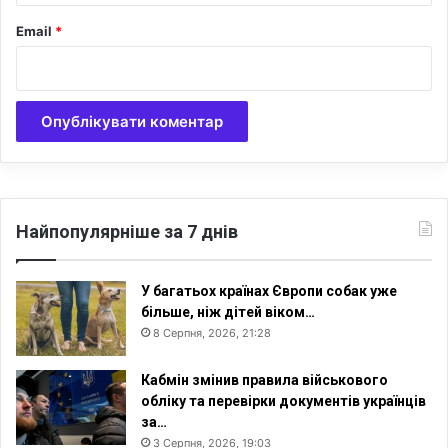
"
Email
*
т
р
а
д
и
ц
і
й
н
і
Найпопулярніше за 7 днів
р
о
д
У багатьох країнах Європи собак уже
и
більше, ніж дітей віком…
н
8 Серпня, 2026, 21:28
и
"
Кабмін змінив правила військового
обліку та перевірки документів українців
за…
3 Серпня, 2026, 19:03