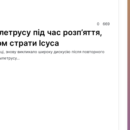
0
669
летрусу під час розп’яття,
ом страти Ісуса
ці, знову викликало широку дискусію після повторного
емлетрусу…