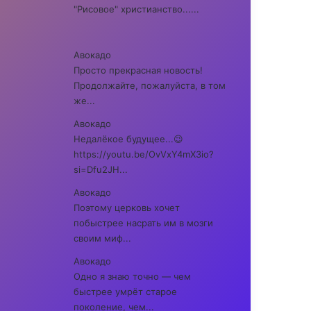
"Рисовое" христианство......
Авокадо
Просто прекрасная новость!
Продолжайте, пожалуйста, в том
же...
Авокадо
Недалёкое будущее...😉
https://youtu.be/OvVxY4mX3io?
si=Dfu2JH...
Авокадо
Поэтому церковь хочет
побыстрее насрать им в мозги
своим миф...
Авокадо
Одно я знаю точно — чем
быстрее умрёт старое
поколение, чем...