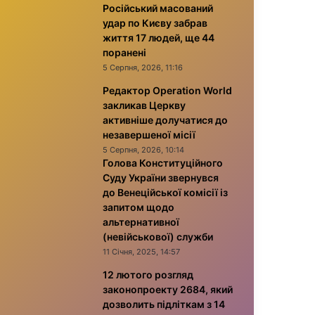
Російський масований
удар по Києву забрав
життя 17 людей, ще 44
поранені
5 Серпня, 2026, 11:16
Редактор Operation World
закликав Церкву
активніше долучатися до
незавершеної місії
5 Серпня, 2026, 10:14
Голова Конституційного
Суду України звернувся
до Венеційської комісії із
запитом щодо
альтернативної
(невійськової) служби
11 Січня, 2025, 14:57
12 лютого розгляд
законопроекту 2684, який
дозволить підліткам з 14