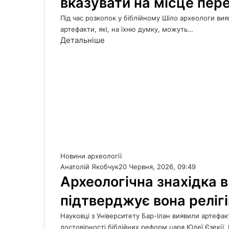
вказувати на місце пер
Під час розкопок у біблійному Шіло археологи ви
артефакти, які, на їхню думку, можуть…
Детальніше
Новини археології
Анатолій Якобчук
20 Червня, 2026, 09:49
Археологічна знахідка в
підтверджує вона релігі
Науковці з Університету Бар-Ілан виявили артефа
достовірності біблійних реформ царя Юдеї Єзекії