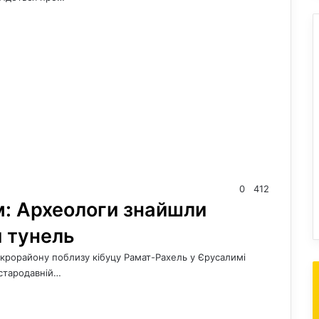
0
412
м: Археологи знайшли
 тунель
мікрорайону поблизу кібуцу Рамат-Рахель у Єрусалимі
 стародавній…