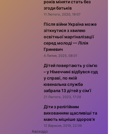
років міняти стать без
згоди батьків
11 Лютого, 2020, 19:07
Після війни Україна може
зіткнутися з хвилею
освітньої маргіналізації
серед молоді — Лілія
Гриневич
4 Липня, 2025, 08:01
Дітей повертають у сім’ю
– у Німеччині відбувся суд
у справі, по якій
ювенальна служба
забрала 13 дітей у сім’ї
21 Лютого, 2023, 17:29
Діти з релігійним
вихованням щасливіші та
мають міцніше здоров’я
12 Вересня, 2019, 22:06
Авокадо