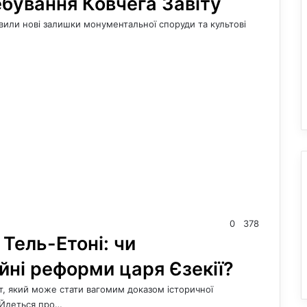
ебування Ковчега Завіту
явили нові залишки монументальної споруди та культові
0
378
 Тель-Етоні: чи
йні реформи царя Єзекії?
кт, який може стати вагомим доказом історичної
. Йдеться про…