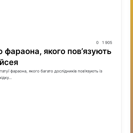
0
1 905
ю фараона, якого пов’язують
ойсея
татуї фараона, якого багато дослідників пов’язують із
ахідку…