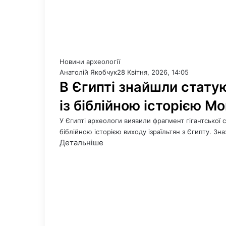
Новини археології
Анатолій Якобчук
28 Квітня, 2026, 14:05
В Єгипті знайшли стату
із біблійною історією М
У Єгипті археологи виявили фрагмент гігантської с
біблійною історією виходу ізраїльтян з Єгипту. Зн
Детальніше