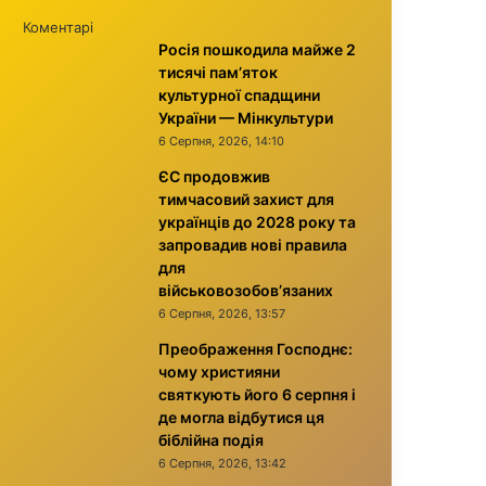
Коментарі
Росія пошкодила майже 2
тисячі пам’яток
культурної спадщини
України — Мінкультури
6 Серпня, 2026, 14:10
ЄС продовжив
тимчасовий захист для
українців до 2028 року та
запровадив нові правила
для
військовозобов’язаних
6 Серпня, 2026, 13:57
Преображення Господнє:
чому християни
святкують його 6 серпня і
де могла відбутися ця
біблійна подія
6 Серпня, 2026, 13:42