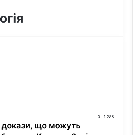
огія
0
1 285
 докази, що можуть