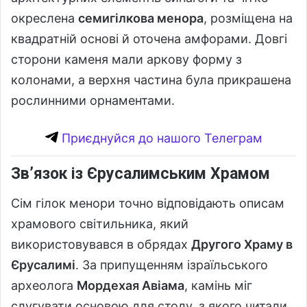
окреслена
семигілкова менора
, розміщена на
квадратній основі й оточена амфорами. Довгі
сторони каменя мали аркову форму з
колонами, а верхня частина була прикрашена
рослинними орнаментами.
Приєднуйся до нашого Телеграм
Зв’язок із Єрусалимським Храмом
Сім гілок менори точно відповідають описам
храмового світильника, який
використовувався в обрядах
Другого Храму в
Єрусалимі
. За припущенням ізраїльського
археолога
Мордехая Авіама
, камінь міг
слугувати основою для столу, з якого читали