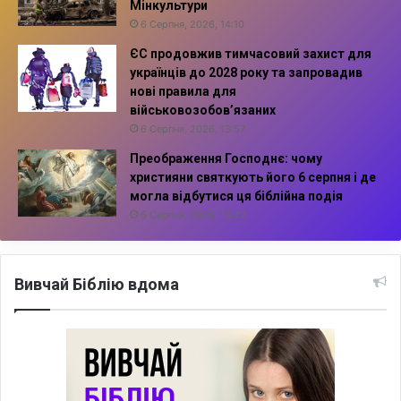
Мінкультури
6 Серпня, 2026, 14:10
ЄС продовжив тимчасовий захист для
українців до 2028 року та запровадив
нові правила для
військовозобов’язаних
6 Серпня, 2026, 13:57
Преображення Господнє: чому
християни святкують його 6 серпня і де
могла відбутися ця біблійна подія
6 Серпня, 2026, 13:42
Вивчай Біблію вдома