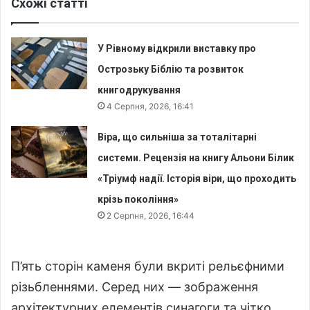
Схожі статті
У Рівному відкрили виставку про
Острозьку Біблію та розвиток
книгодрукування
4 Серпня, 2026, 16:41
Віра, що сильніша за тоталітарні
системи. Рецензія на книгу Альони Білик
«Тріумф надії. Історія віри, що проходить
крізь покоління»
2 Серпня, 2026, 16:44
П’ять сторін каменя були вкриті рельєфними
різьбленнями. Серед них — зображення
архітектурних елементів синагоги та чітко