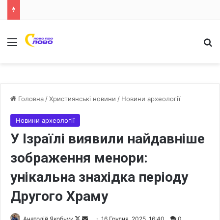
Меню
Ш
Головна
/
Християнські новини
/
Новини археології
Новини археології
У Ізраїлі виявили найдавніше
зображення менори:
унікальна знахідка періоду
Другого Храму
Анатолій Якобчук
F
S
16 Грудня, 2025, 16:40
0