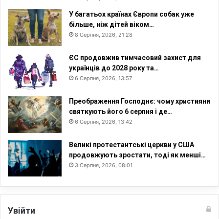
і
У багатьох країнах Європи собак уже
й
більше, ніж дітей віком…
н
8 Серпня, 2026, 21:28
о
ї
к
ЄС продовжив тимчасовий захист для
о
українців до 2028 року та…
м
6 Серпня, 2026, 13:57
і
с
Преображення Господнє: чому християни
і
святкують його 6 серпня і де…
ї
6 Серпня, 2026, 13:42
Великі протестантські церкви у США
продовжують зростати, тоді як менші…
3 Серпня, 2026, 08:01
Увійти