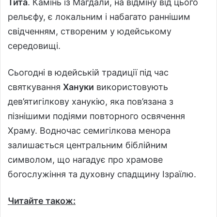
Тита
. Камінь із Магдали, на відміну від цього
рельєфу, є локальним і набагато раннішим
свідченням, створеним у юдейському
середовищі.
Сьогодні в юдейській традиції під час
святкування
Хануки
використовують
дев’ятигілкову ханукію, яка пов’язана з
пізнішими подіями повторного освячення
Храму. Водночас семигілкова менора
залишається центральним біблійним
символом, що нагадує про храмове
богослужіння та духовну спадщину Ізраїлю.
Читайте також: