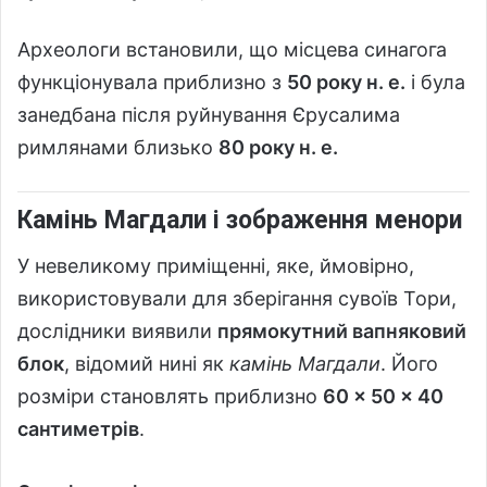
Археологи встановили, що місцева синагога
функціонувала приблизно з
50 року н. е.
і була
занедбана після руйнування Єрусалима
римлянами близько
80 року н. е.
Камінь Магдали і зображення менори
У невеликому приміщенні, яке, ймовірно,
використовували для зберігання сувоїв Тори,
дослідники виявили
прямокутний вапняковий
блок
, відомий нині як
камінь Магдали
. Його
розміри становлять приблизно
60 × 50 × 40
сантиметрів
.