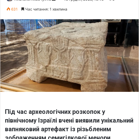
o
e
631
Час читання: 1 хвилина
l
n
l
d
o
a
w
n
o
e
n
m
X
a
i
l
Під час археологічних розкопок у
північному Ізраїлі вчені виявили унікальний
вапняковий артефакт із різьбленим
зображенням семигілкової менори.