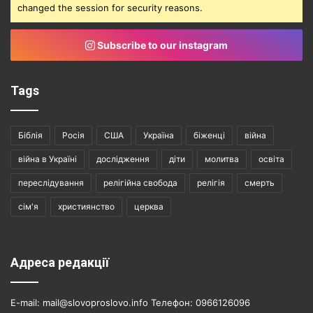
changed the session for security reasons.
Subscribe to our instagram
Tags
Біблія
Росія
США
Україна
біженці
війна
війна в Україні
дослідження
діти
молитва
освіта
переслідування
релігійна свобода
релігія
смерть
сім'я
християнство
церква
Адреса редакції
E-mail: mail@slovoproslovo.info Телефон: 0966126096