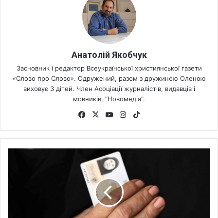
Анатолій Якобчук
Засновник і редактор Всеукраїнської християнської газети
«Слово про Слово». Одружений, разом з дружиною Оленою
виховує 3 дітей. Член Асоціації журналістів, видавців і
мовників, "Новомедіа".
Fa
X
Yo
Ins
Tik
ce
uT
tag
To
bo
ub
ra
k
ok
e
m
Р
е
л
і
г
і
я