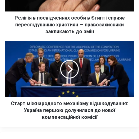
в
п
о
Релігія в посвідченнях особи в Єгипті сприяє
с
переслідуванню християн — правозахисники
в
закликають до змін
і
д
С
ч
т
е
а
н
р
н
т
я
м
х
і
о
ж
с
н
о
а
Старт міжнародного механізму відшкодування:
б
р
Україна першою долучилася до нової
и
о
компенсаційної комісії
в
д
Є
н
г
о