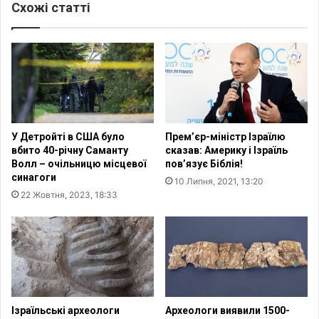
и
Схожі статті
г
п
о
т
м
і
е
с
х
п
а
р
н
и
і
я
з
У Детройті в США було
Прем’єр-міністр Ізраїлю
є
м
вбито 40-річну Саманту
сказав: Америку і Ізраїль
п
у
Волл – очільницю місцевої
пов’язує Біблія!
е
в
синагоги
10 Липня, 2021, 13:20
р
і
22 Жовтня, 2023, 18:33
е
д
с
ш
л
к
і
о
д
д
у
у
в
в
а
а
Ізраїльські археологи
Археологи виявили 1500-