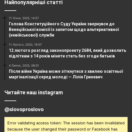
Найпопулярніші статті
11 Січня, 2025, 14:57
Голова Конституційного Суду України звернувся до
Венеційської комісії із запитом щодо альтернативної
(невійськової) служби
11 Лютого, 2020, 19:07
12 лютого розгляд законопроекту 2684, який дозволить
підліткам з 14 років міняти стать без згоди батьків
4 Липня, 2025, 08:01
Після війни Україна може зіткнутися з хвилею освітньої
маргіналізації серед молоді — Лілія Гриневич
Читайте наш instagram
@slovoproslovo
Error validating access token: The session has been invalidated
because the user changed their password or Facebook has