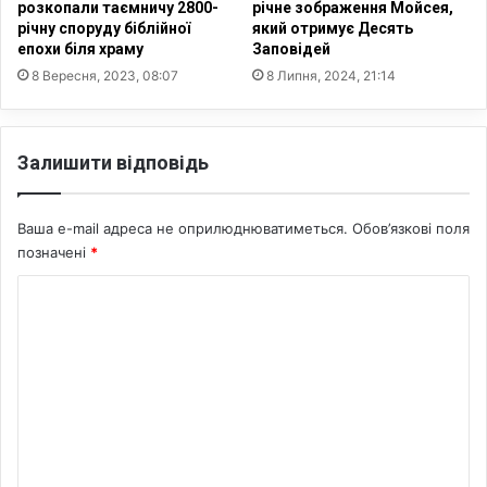
н
н
розкопали таємничу 2800-
річне зображення Мойсея,
н
н
річну споруду біблійної
який отримує Десять
ю
епохи біля храму
Заповідей
я
х
:
8 Вересня, 2023, 08:07
8 Липня, 2024, 21:14
р
У
и
к
с
р
Залишити відповідь
т
а
и
ї
я
н
Ваша e-mail адреса не оприлюднюватиметься.
Обов’язкові поля
н
а
—
позначені
*
п
п
е
К
р
р
а
ш
о
в
о
м
о
ю
з
е
д
а
о
н
х
л
т
и
у
с
ч
а