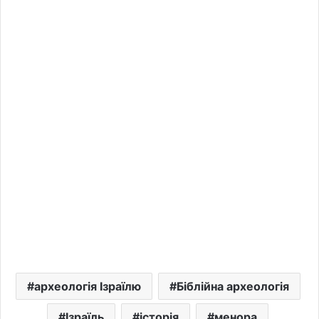
археологія Ізраїлю
Біблійна археологія
Ізраїль
історія
менора