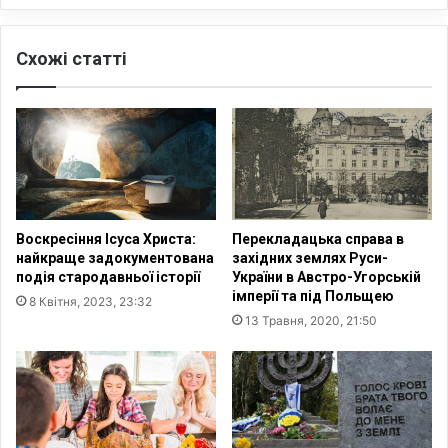
в
ї
Н
н
Схожі статті
У
ц
О
і
У
в
п
у
р
Є
е
в
д
р
с
о
т
п
Воскресіння Ісуса Христа:
Перекладацька справа в
а
і
найкраще задокументована
західних землях Руси-
в
:
подія стародавньої історії
України в Австро-Угорській
и
О
імперії та під Польщею
8 Квітня, 2023, 23:32
л
О
13 Травня, 2020, 21:50
и
Н
і
п
н
р
с
е
т
д
р
с