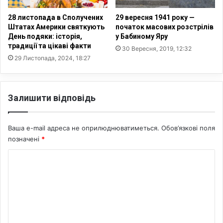
у
т
к
а
28 листопада в Сполучених
29 вересня 1941 року —
ц
в
Штатах Америки святкують
початок масових розстрілів
і
и
День подяки: історія,
у Бабиному Яру
ю
традиції та цікаві факти
л
30 Вересня, 2019, 12:32
з
а
29 Листопада, 2024, 18:27
о
т
ц
р
і
и
Залишити відповідь
н
с
ю
ц
в
е
Ваша e-mail адреса не оприлюднюватиметься.
Обов’язкові поля
а
н
позначені
*
н
а
н
р
К
я
і
д
о
ї
у
п
м
х
о
е
у
в
в
е
н