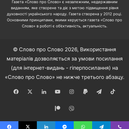
Газета «Слово про Слово» є незалежним, недержавним
виданням, яке створене та діє з метою підвищення рівня
духовності українського народу. Газета створена у 2012 році.
Основними принципами, якими керується газета «Слово про
Слово» в роботі є об’єктивність, актуальність.
© Слово про Слово 2026, Використання
матеріалів дозволяється за умови посилання
(для інтернет-видань - гіперпосилання) на
«Слово про Слово» не нижче третього абзацу.
Facebook
X
LinkedIn
YouTube
Instagram
Paypal
Telegram
TikT
Patreon
Viber