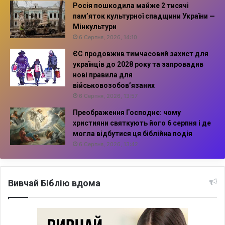
Росія пошкодила майже 2 тисячі
пам’яток культурної спадщини України —
Мінкультури
6 Серпня, 2026, 14:10
ЄС продовжив тимчасовий захист для
українців до 2028 року та запровадив
нові правила для
військовозобов’язаних
6 Серпня, 2026, 13:57
Преображення Господнє: чому
християни святкують його 6 серпня і де
могла відбутися ця біблійна подія
6 Серпня, 2026, 13:42
Вивчай Біблію вдома