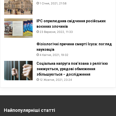
1 Січня, 2021, 21:58
ІРС оприлюднив свідчення російських
воєнних злочинів
23 Вересня, 2022, 11:33
Фізіологічні причини смерті Ісуса: погляд
науковців
4 Квітня, 2021, 19:32
Соціальна напруга пов’язана з релігією
знижується, урядові обмеження
збільшуються − дослідження
12 Жовтня, 2021, 23:24
Найпопулярніші статті