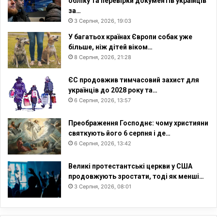
обліку та перевірки документів українців
к
за…
у
3 Серпня, 2026, 19:03
У багатьох країнах Європи собак уже
більше, ніж дітей віком…
8 Серпня, 2026, 21:28
ЄС продовжив тимчасовий захист для
українців до 2028 року та…
6 Серпня, 2026, 13:57
Преображення Господнє: чому християни
святкують його 6 серпня і де…
6 Серпня, 2026, 13:42
Великі протестантські церкви у США
продовжують зростати, тоді як менші…
3 Серпня, 2026, 08:01