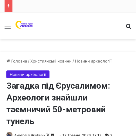
Меню
Ш
Головна
/
Християнські новини
/
Новини археології
Новини археології
Загадка під Єрусалимом:
Археологи знайшли
таємничий 50-метровий
тунель
Анатолій Якобчук
F
S
17 Травня, 2026, 17:17
0