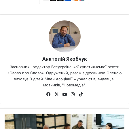
Анатолій Якобчук
Засновник і редактор Всеукраїнської християнської газети
«Слово про Слово». Одружений, разом з дружиною Оленою
виховує 3 дітей. Член Асоціації журналістів, видавців і
мовників, "Новомедіа".
Fa
X
Yo
Ins
Tik
ce
uT
tag
To
bo
ub
ra
k
ok
e
m
Д
у