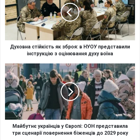
х
о
в
н
а
с
т
і
Духовна стійкість як зброя: в НУОУ представили
й
інструкцію з оцінювання духу воїна
к
і
М
с
а
т
й
ь
б
я
у
к
т
з
н
б
є
р
у
о
к
Майбутнє українців у Європі: ООН представила
я
р
три сценарії повернення біженців до 2029 року
:
а