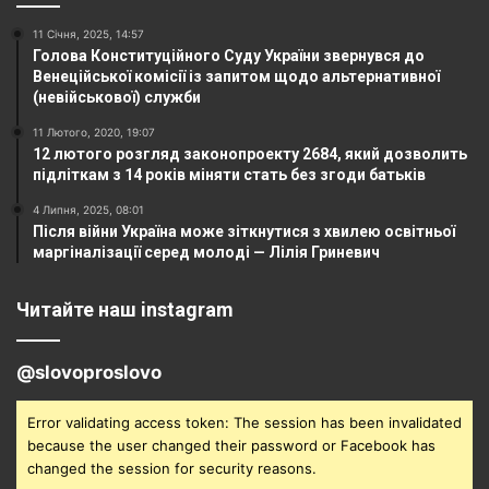
11 Січня, 2025, 14:57
Голова Конституційного Суду України звернувся до
Венеційської комісії із запитом щодо альтернативної
(невійськової) служби
11 Лютого, 2020, 19:07
12 лютого розгляд законопроекту 2684, який дозволить
підліткам з 14 років міняти стать без згоди батьків
4 Липня, 2025, 08:01
Після війни Україна може зіткнутися з хвилею освітньої
маргіналізації серед молоді — Лілія Гриневич
Читайте наш instagram
@slovoproslovo
Error validating access token: The session has been invalidated
because the user changed their password or Facebook has
changed the session for security reasons.