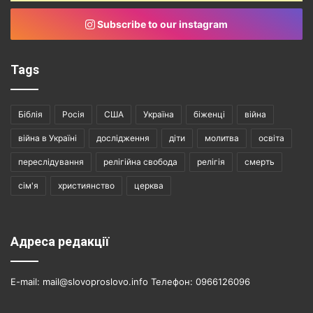
Subscribe to our instagram
Tags
Біблія
Росія
США
Україна
біженці
війна
війна в Україні
дослідження
діти
молитва
освіта
переслідування
релігійна свобода
релігія
смерть
сім'я
християнство
церква
Адреса редакції
E-mail: mail@slovoproslovo.info Телефон: 0966126096