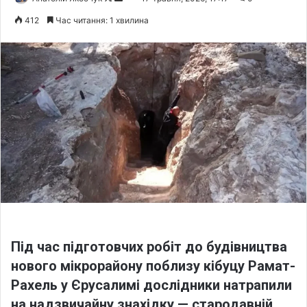
o
e
412
Час читання: 1 хвилина
l
n
l
d
o
a
w
n
o
e
n
m
X
a
i
l
Під час підготовчих робіт до будівництва
нового мікрорайону поблизу кібуцу Рамат-
Рахель у Єрусалимі дослідники натрапили
на надзвичайну знахідку — стародавній