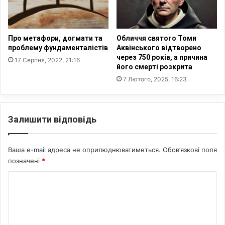
о
к
ю
о
:
д
Р
я
Про метафори, догмати та
Обличчя святого Томи
о
т
проблему фундаменталістів
Аквінського відтворено
с
ь
через 750 років, а причина
17 Серпня, 2022, 21:16
і
с
його смерті розкрита
я
е
7 Лютого, 2025, 16:23
п
р
р
ц
а
ю
г
Залишити відповідь
й
н
м
е
о
з
Ваша e-mail адреса не оприлюднюватиметься.
Обов’язкові поля
з
н
позначені
*
к
и
у
К
щ
—
и
з
о
т
в
м
и
і
У
е
т