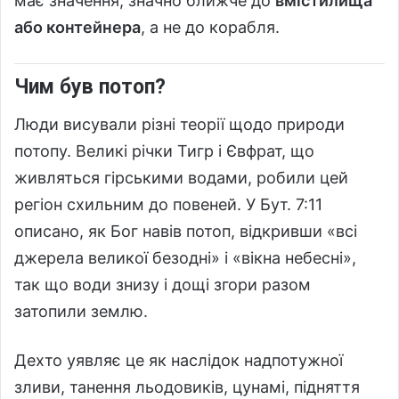
має значення, значно ближче до
вмістилища
або контейнера
, а не до корабля.
Чим був потоп?
Люди висували різні теорії щодо природи
потопу. Великі річки Тигр і Євфрат, що
живляться гірськими водами, робили цей
регіон схильним до повеней. У Бут. 7:11
описано, як Бог навів потоп, відкривши «всі
джерела великої безодні» і «вікна небесні»,
так що води знизу і дощі згори разом
затопили землю.
Дехто уявляє це як наслідок надпотужної
зливи, танення льодовиків, цунамі, підняття