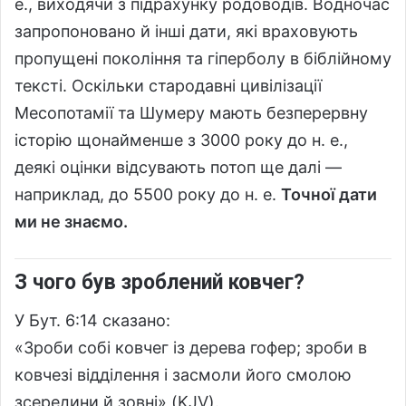
е., виходячи з підрахунку родоводів. Водночас
запропоновано й інші дати, які враховують
пропущені покоління та гіперболу в біблійному
тексті. Оскільки стародавні цивілізації
Месопотамії та Шумеру мають безперервну
історію щонайменше з 3000 року до н. е.,
деякі оцінки відсувають потоп ще далі —
наприклад, до 5500 року до н. е.
Точної дати
ми не знаємо.
З чого був зроблений ковчег?
У Бут. 6:14 сказано:
«Зроби собі ковчег із дерева гофер; зроби в
ковчезі відділення і засмоли його смолою
зсередини й зовні» (KJV).