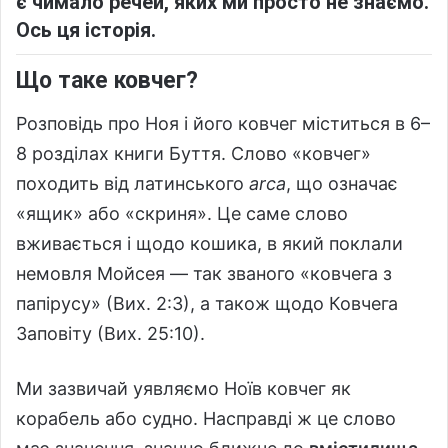
є чимало речей, яких ми
просто не знаємо
.
Ось ця історія.
Що таке ковчег?
Розповідь про Ноя і його ковчег міститься в 6–
8 розділах книги Буття. Слово «ковчег»
походить від латинського
arca
, що означає
«ящик» або «скриня». Це саме слово
вживається і щодо кошика, в який поклали
немовля Мойсея — так званого «ковчега з
папірусу» (Вих. 2:3), а також щодо Ковчега
Заповіту (Вих. 25:10).
Ми зазвичай уявляємо Ноїв ковчег як
корабель або судно. Насправді ж це слово