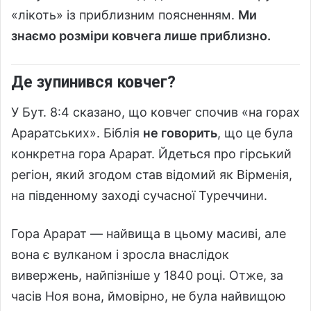
«лікоть» із приблизним поясненням.
Ми
знаємо розміри ковчега лише приблизно.
Де зупинився ковчег?
У Бут. 8:4 сказано, що ковчег спочив «на горах
Араратських». Біблія
не говорить
, що це була
конкретна гора Арарат. Йдеться про гірський
регіон, який згодом став відомий як Вірменія,
на південному заході сучасної Туреччини.
Гора Арарат — найвища в цьому масиві, але
вона є вулканом і зросла внаслідок
вивержень, найпізніше у 1840 році. Отже, за
часів Ноя вона, ймовірно, не була найвищою