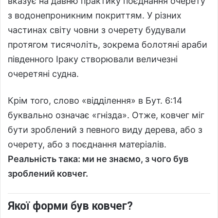
вказує на давню практику поєднання очерету
з водонепроникним покриттям. У різних
частинах світу човни з очерету будували
протягом тисячоліть, зокрема болотяні араби
південного Іраку створювали величезні
очеретяні судна.
Крім того, слово «відділення» в Бут. 6:14
буквально означає «гнізда». Отже, ковчег міг
бути зроблений з певного виду дерева, або з
очерету, або з поєднання матеріалів.
Реальність така: ми не знаємо, з чого був
зроблений ковчег.
Якої форми був ковчег?