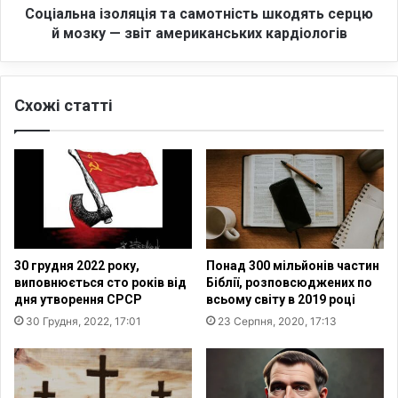
а
і
Соціальна ізоляція та самотність шкодять серцю
ю
з
й мозку — звіт американських кардіологів
т
о
ь
л
в
я
і
Схожі статті
ц
й
і
н
я
у
т
е
а
к
с
з
а
и
м
с
о
30 грудня 2022 року,
Понад 300 мільйонів частин
т
т
виповнюється сто років від
Біблії, розповсюджених по
е
н
дня утворення СРСР
всьому світу в 2019 році
н
і
30 Грудня, 2022, 17:01
23 Серпня, 2020, 17:13
ц
с
і
т
й
ь
н
ш