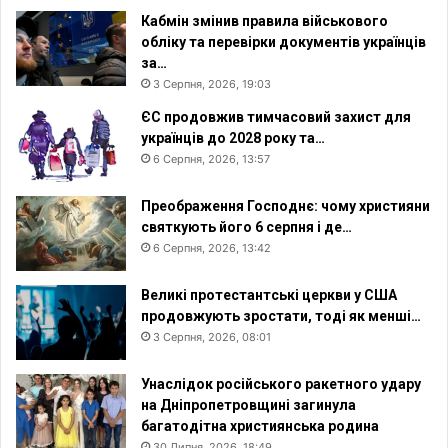
г
Кабмін змінив правила військового
і
обліку та перевірки документів українців
в
за…
3 Серпня, 2026, 19:03
ЄС продовжив тимчасовий захист для
українців до 2028 року та…
6 Серпня, 2026, 13:57
Преображення Господнє: чому християни
святкують його 6 серпня і де…
6 Серпня, 2026, 13:42
Великі протестантські церкви у США
продовжують зростати, тоді як менші…
3 Серпня, 2026, 08:01
Унаслідок російського ракетного удару
на Дніпропетровщині загинула
багатодітна християнська родина
30 Липня, 2026, 18:49