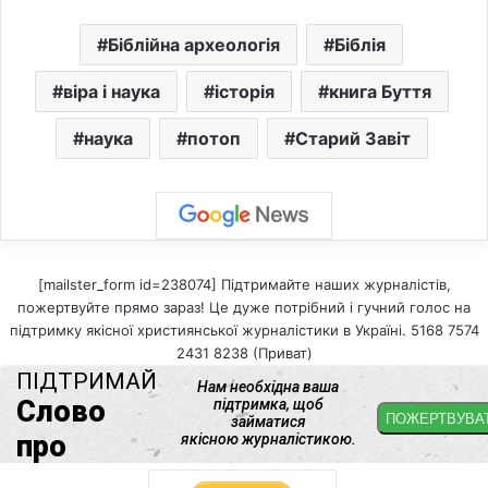
Біблійна археологія
Біблія
віра і наука
історія
книга Буття
наука
потоп
Старий Завіт
[mailster_form id=238074] Підтримайте наших журналістів,
пожертвуйте прямо зараз! Це дуже потрібний і гучний голос на
підтримку якісної християнської журналістики в Україні. 5168 7574
2431 8238 (Приват)