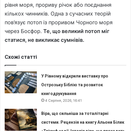
рівня моря, прориву річок або поєднання
кількох чинників. Одна з сучасних теорій
пов’язує потоп із проривом Чорного моря
через Босфор.
Те, що великий потоп міг
статися, не викликає сумнівів.
Схожі статті
У Рівному відкрили виставку про
Острозьку Біблію та розвиток
книгодрукування
4 Серпня, 2026, 16:41
Віра, що сильніша за тоталітарні
системи. Рецензія на книгу Альони Білик