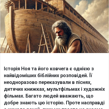
o
a
w
n
o
e
n
m
X
a
i
l
Історія Ноя та його ковчега є однією з
найвідоміших біблійних розповідей. Її
неодноразово переказували в піснях,
дитячих книжках, мультфільмах і художніх
фільмах. Багато людей вважають, що
добре знають цю історію. Проте насправді