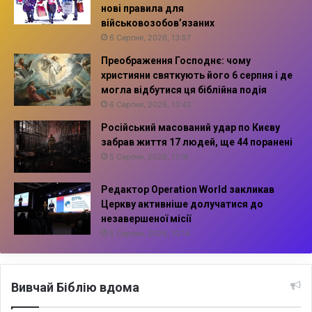
нові правила для
військовозобов’язаних
6 Серпня, 2026, 13:57
Преображення Господнє: чому
християни святкують його 6 серпня і де
могла відбутися ця біблійна подія
6 Серпня, 2026, 13:42
Російський масований удар по Києву
забрав життя 17 людей, ще 44 поранені
5 Серпня, 2026, 11:16
Редактор Operation World закликав
Церкву активніше долучатися до
незавершеної місії
5 Серпня, 2026, 10:14
Вивчай Біблію вдома