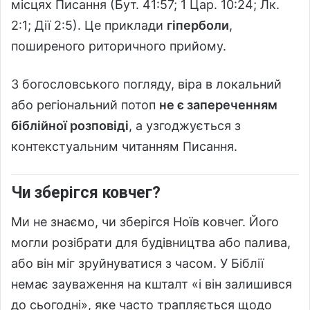
місцях Писання (Бут. 41:57; 1 Цар. 10:24; Лк.
2:1; Дії 2:5). Це приклади
гіперболи
,
поширеного риторичного прийому.
З богословського погляду, віра в локальний
або регіональний потоп
не є запереченням
біблійної розповіді
, а узгоджується з
контекстуальним читанням Писання.
Чи зберігся ковчег?
Ми не знаємо, чи зберігся Ноїв ковчег. Його
могли розібрати для будівництва або палива,
або він міг зруйнуватися з часом. У Біблії
немає зауваження на кшталт «і він залишився
до сьогодні», яке часто трапляється щодо