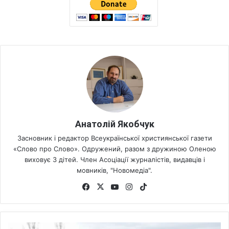
Анатолій Якобчук
Засновник і редактор Всеукраїнської християнської газети
«Слово про Слово». Одружений, разом з дружиною Оленою
виховує 3 дітей. Член Асоціації журналістів, видавців і
мовників, "Новомедіа".
Fa
X
Yo
Ins
Tik
ce
uT
tag
To
bo
ub
ra
k
ok
e
m
Б