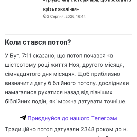
«Тріумф надії. Історія віри, що проходить
крізь покоління»
2 Серпня, 2026, 16:44
Коли стався потоп?
У Бут. 7:11 сказано, що потоп почався «в
шістсотому році життя Ноя, другого місяця,
сімнадцятого дня місяця». Щоб приблизно
визначити дату біблійного потопу, дослідники
намагалися рухатися назад від пізніших
біблійних подій, які можна датувати точніше.
Приєднуйся до нашого Телеграм
Традиційно потоп датували 2348 роком до н.