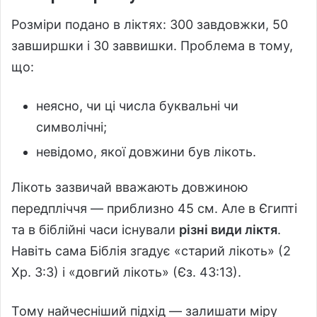
Розміри подано в ліктях: 300 завдовжки, 50
завширшки і 30 заввишки. Проблема в тому,
що:
неясно, чи ці числа буквальні чи
символічні;
невідомо, якої довжини був лікоть.
Лікоть зазвичай вважають довжиною
передпліччя — приблизно 45 см. Але в Єгипті
та в біблійні часи існували
різні види ліктя
.
Навіть сама Біблія згадує «старий лікоть» (2
Хр. 3:3) і «довгий лікоть» (Єз. 43:13).
Тому найчесніший підхід — залишати міру