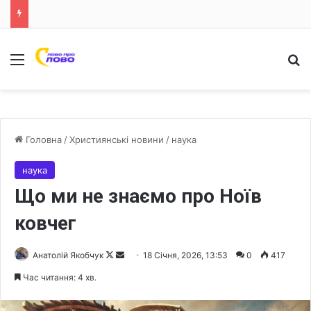
Меню
Ш
Головна
/
Християнські новини
/
наука
наука
Що ми не знаємо про Ноїв
ковчег
Анатолій Якобчук
F
S
18 Січня, 2026, 13:53
0
417
o
e
Час читання: 4 хв.
l
n
l
d