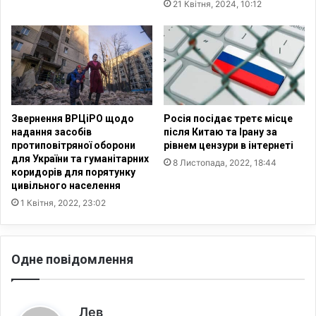
21 Квітня, 2024, 10:12
у
л
о
п
о
н
а
д
Звернення ВРЦіРО щодо
Росія посідає третє місце
9
надання засобів
після Китаю та Ірану за
протиповітряної оборони
рівнем цензури в інтернеті
т
для України та гуманітарних
и
8 Листопада, 2022, 18:44
коридорів для порятунку
с
цивільного населення
я
1 Квітня, 2022, 23:02
ч
у
к
р
Одне повідомлення
а
ї
н
с
:
Лев