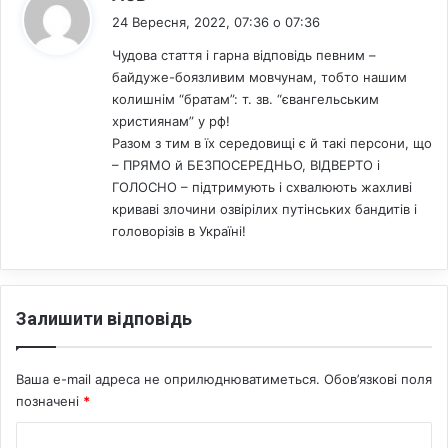
ь
24 Вересня, 2022, 07:36 о 07:36
к
и
Чудова стаття і гарна відповідь певним –
х
байдуже-боязливим мовчунам, тобто нашим
в
колишнім “братам”: т. зв. “євангельським
о
християнам” у рф!
ї
Разом з тим в їх середовищі є й такі персони, що
н
– ПРЯМО й БЕЗПОСЕРЕДНЬО, ВІДВЕРТО і
і
ГОЛОСНО – підтримують і схвалюють жахливі
в
криваві злочини озвірілих путінських бандитів і
головорізів в Україні!
Залишити відповідь
Ваша e-mail адреса не оприлюднюватиметься.
Обов’язкові поля
позначені
*
К