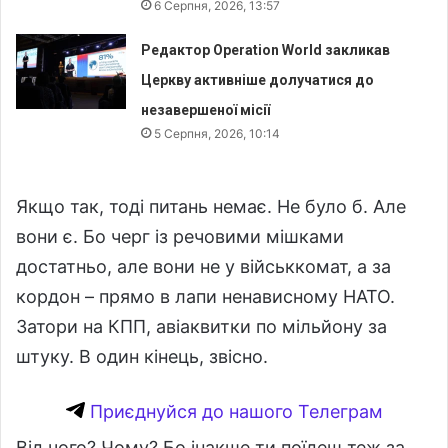
6 Серпня, 2026, 13:57
Редактор Operation World закликав
Церкву активніше долучатися до
незавершеної місії
5 Серпня, 2026, 10:14
Якщо так, тоді питань немає. Не було б. Але
вони є. Бо черг із речовими мішками
достатньо, але вони не у військкомат, а за
кордон – прямо в лапи ненависному НАТО.
Затори на КПП, авіаквитки по мільйону за
штуку. В один кінець, звісно.
Приєднуйся до нашого Телеграм
Від чого? Чому? Бо інакше ти поїдеш теж за