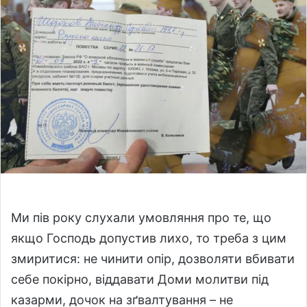
a
n
e
m
a
i
l
Ми пів року слухали умовляння про те, що
якщо Господь допустив лихо, то треба з цим
змиритися: не чинити опір, дозволяти вбивати
себе покірно, віддавати Доми молитви під
казарми, дочок на зґвалтування – не