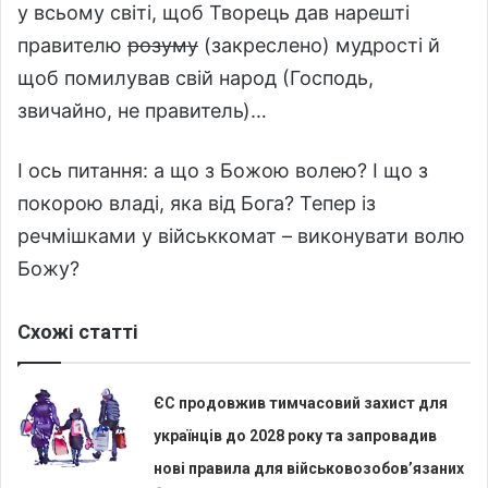
у всьому світі, щоб Творець дав нарешті
правителю
розуму
(закреслено) мудрості й
щоб помилував свій народ (Господь,
звичайно, не правитель)…
І ось питання: а що з Божою волею? І що з
покорою владі, яка від Бога? Тепер із
речмішками у військкомат – виконувати волю
Божу?
Схожі статті
ЄС продовжив тимчасовий захист для
українців до 2028 року та запровадив
нові правила для військовозобов’язаних