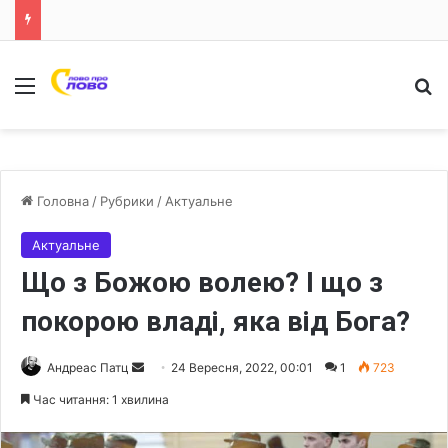
Меню
Ш
Головна
/
Рубрики
/
Актуальне
Актуальне
Що з Божою волею? І що з
покорою владі, яка від Бога?
Андреас Патц
S
24 Вересня, 2022, 00:01
1
723
e
Час читання: 1 хвилина
n
d