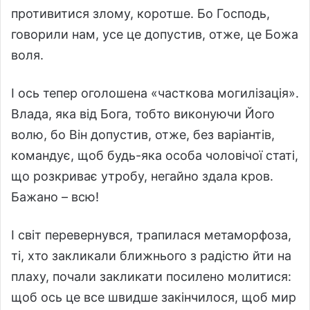
противитися злому, коротше. Бо Господь,
говорили нам, усе це допустив, отже, це Божа
воля.
І ось тепер оголошена «часткова могилізація».
Влада, яка від Бога, тобто виконуючи Його
волю, бо Він допустив, отже, без варіантів,
командує, щоб будь-яка особа чоловічої статі,
що розкриває утробу, негайно здала кров.
Бажано – всю!
І світ перевернувся, трапилася метаморфоза,
ті, хто закликали ближнього з радістю йти на
плаху, почали закликати посилено молитися:
щоб ось це все швидше закінчилося, щоб мир