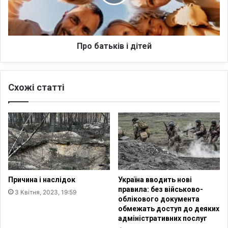
о
т
в
ь
т
к
р
і
а
в
Про батьків і дітей
т
і
и
д
З
і
Схожі статті
С
т
У
е
у
й
в
і
й
н
і
–
Причина і наслідок
Україна вводить нові
з
правила: без військово-
3 Квітня, 2023, 19:59
а
облікового документа
г
обмежать доступ до деяких
и
адміністративних послуг
н