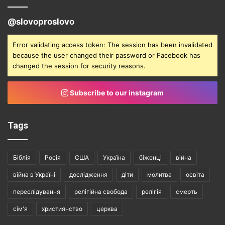
@slovoproslovo
Error validating access token: The session has been invalidated
because the user changed their password or Facebook has
changed the session for security reasons.
Subscribe to our instagram
Tags
Біблія
Росія
США
Україна
біженці
війна
війна в Україні
дослідження
діти
молитва
освіта
переслідування
релігійна свобода
релігія
смерть
сім'я
християнство
церква