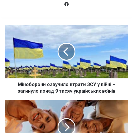
Fa
ce
bo
ok
М
і
н
о
б
о
р
о
н
и
Міноборони озвучило втрати ЗСУ у війні –
о
загинуло понад 9 тисяч українських воїнів
з
в
П
у
р
ч
о
и
б
л
а