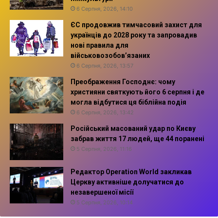
6 Серпня, 2026, 14:10
ЄС продовжив тимчасовий захист для
українців до 2028 року та запровадив
нові правила для
військовозобов’язаних
6 Серпня, 2026, 13:57
Преображення Господнє: чому
християни святкують його 6 серпня і де
могла відбутися ця біблійна подія
6 Серпня, 2026, 13:42
Російський масований удар по Києву
забрав життя 17 людей, ще 44 поранені
5 Серпня, 2026, 11:16
Редактор Operation World закликав
Церкву активніше долучатися до
незавершеної місії
5 Серпня, 2026, 10:14