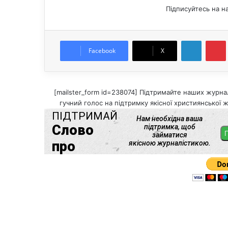
Підписуйтесь на н
LinkedIn
Pintere
Facebook
X
[mailster_form id=238074] Підтримайте наших журнал
гучний голос на підтримку якісної християнської ж