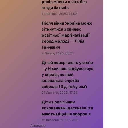
років міняти стать без
згоди батьків
11 Лютого, 2020, 19:07
Після війни Україна може
зіткнутися з хвилею
освітньої маргіналізації
серед молоді — Лілія
Гриневич
4 Липня, 2025, 08:01
Дітей повертають у сім’ю
– у Німеччині відбувся суд
у справі, по якій
ювенальна служба
забрала 13 дітей у сім’ї
21 Лютого, 2023, 17:29
Діти з релігійним
вихованням щасливіші та
мають міцніше здоров’я
12 Вересня, 2019, 22:06
Авокадо