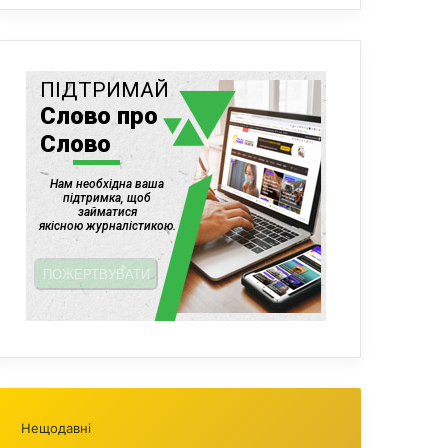
Нещодавні