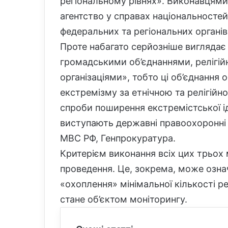
регіональному рівнях». Виконавцями
агентство у справах національностей 
федеральних та регіональних органів
Проте набагато серйозніше виглядає 
громадськими об’єднаннями, релігі
організаціями», тобто ці об’єднання
екстремізму за етнічною та релігійн
спроби поширення екстремістської ід
виступають державні правоохоронні та
МВС РФ, Генпрокуратура.
Критерієм виконання всіх цих трьох 
проведення. Це, зокрема, може означ
«охоплення» мінімальної кількості ре
стане об’єктом моніторингу.