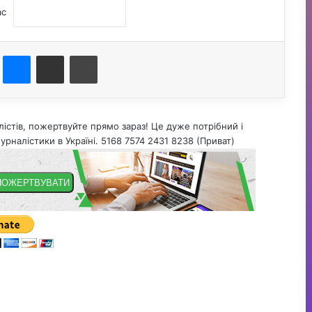
ас
st
Messenger
Поділитися електронною поштою
Друк
істів, пожертвуйте прямо зараз! Це дуже потрібний і
урналістики в Україні. 5168 7574 2431 8238 (Приват)