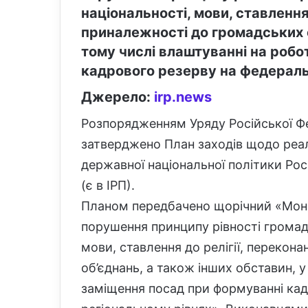
національності, мови, ставлення 
приналежності до громадських о
тому числі влаштуванні на робо
кадрового резерву на федераль
Джерело:
irp.news
Розпорядженням Уряду Російської Фе
затверджено План заходів щодо реалі
державної національної політики Рос
(є в ІРП).
Планом передбачено щорічний «Моні
порушення принципу рівності громадя
мови, ставлення до релігії, перекон
об’єднань, а також інших обставин, у
заміщення посад при формуванні ка