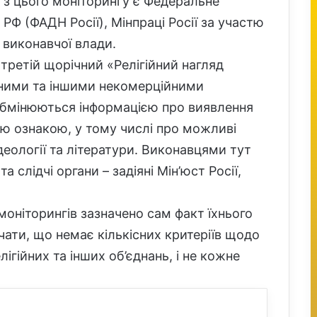
 з цього моніторингу є Федеральне
РФ (ФАДН Росії), Мінпраці Росії за участю
 виконавчої влади.
третій щорічний «Релігійний нагляд
йними та іншими некомерційними
 обмінюються інформацією про виявлення
ою ознакою, у тому числі про можливі
еології та літератури. Виконавцями тут
 слідчі органи – задіяні Мін’юст Росії,
моніторингів зазначено сам факт їхнього
ати, що немає кількісних критеріїв щодо
лігійних та інших об’єднань, і не кожне