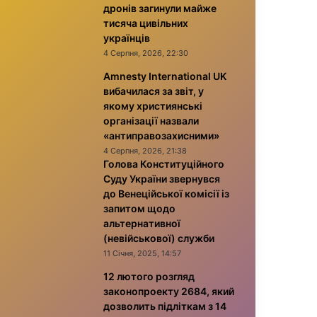
дронів загинули майже
тисяча цивільних
українців
4 Серпня, 2026, 22:30
Amnesty International UK
вибачилася за звіт, у
якому християнські
організації назвали
«антиправозахисними»
4 Серпня, 2026, 21:38
Голова Конституційного
Суду України звернувся
до Венеційської комісії із
запитом щодо
альтернативної
(невійськової) служби
11 Січня, 2025, 14:57
12 лютого розгляд
законопроекту 2684, який
дозволить підліткам з 14