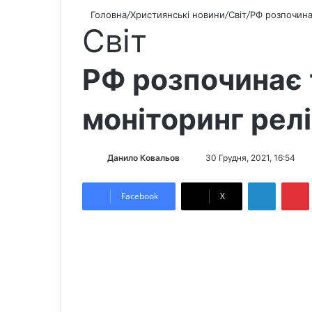
Головна
/
Християнські новини
/
Світ
/
РФ розпочина
Світ
РФ розпочинає 
моніторинг релі
Данило Ковальов
S
30 Грудня, 2021, 16:54
e
LinkedIn
Pintere
n
Facebook
X
d
a
n
e
m
a
i