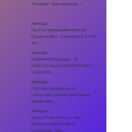
"Рисовое" христианство......
Авокадо
Просто прекрасная новость!
Продолжайте, пожалуйста, в том
же...
Авокадо
Недалёкое будущее...😉
https://youtu.be/OvVxY4mX3io?
si=Dfu2JH...
Авокадо
Поэтому церковь хочет
побыстрее насрать им в мозги
своим миф...
Авокадо
Одно я знаю точно — чем
быстрее умрёт старое
поколение, чем...