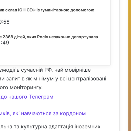
щив склад ЮНІСЕФ із гуманітарною допомогою
9:58
е 2368 дітей, яких Росія незаконно депортувала
1:49
модії в сучасній РФ, найімовірніше
запитів як мінімум у всі централізовані
ього моніторингу.
до нашого Телеграм
иків, які навчаються за кордоном
альна та культурна адаптація іноземних