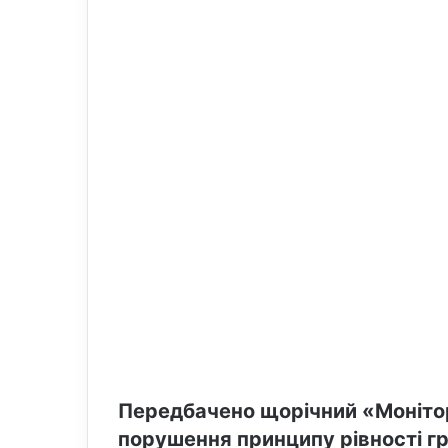
l
Передбачено щорічний «Моніто
порушення принципу рівності г